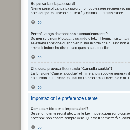
Ho perso la mia password!
Niente panico! La tua password non può essere recuperata, ma p
poco tempo. Se riscontri difficoltà, contatta l’amministratore.
Top
Perché vengo disconnesso automaticamente?
Se non selezioni
Ricordami
quando effettui il login, il sistem
seleziona l’opzione quando entri, ma ricorda che questo non è con
amministratore ha disabilitato questa caratteristica.
Top
Che cosa provoca il comando “Cancella cookie”?
La funzione “Cancella cookie” eliminerà tutti i cookie generati
ha attivato la funzione. Se hai avuto problemi di accesso o di us
Top
Impostazioni e preferenze utente
Come cambio le mie impostazioni?
Se sei un utente registrato, tutte le tue impostazioni sono con
potrebbe non essere sempre vero. Questo ti permetterà di cambia
Top