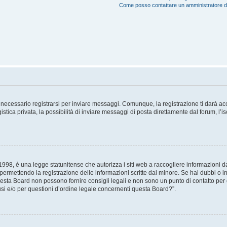
Come posso contattare un amministratore 
necessario registrarsi per inviare messaggi. Comunque, la registrazione ti darà acce
tica privata, la possibilità di inviare messaggi di posta direttamente dal forum, l’is
98, è una legge statunitense che autorizza i siti web a raccogliere informazioni da 
, permettendo la registrazione delle informazioni scritte dal minore. Se hai dubbi o i
esta Board non possono fornire consigli legali e non sono un punto di contatto per q
i e/o per questioni d’ordine legale concernenti questa Board?”.