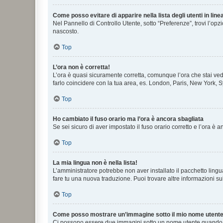
Come posso evitare di apparire nella lista degli utenti in line
Nel Pannello di Controllo Utente, sotto “Preferenze”, trovi l’op
nascosto.
Top
L’ora non è corretta!
L’ora è quasi sicuramente corretta, comunque l’ora che stai vede
farlo coincidere con la tua area, es. London, Paris, New York, S
Top
Ho cambiato il fuso orario ma l’ora è ancora sbagliata
Se sei sicuro di aver impostato il fuso orario corretto e l’ora è
Top
La mia lingua non è nella lista!
L’amministratore potrebbe non aver installato il pacchetto lingu
fare tu una nuova traduzione. Puoi trovare altre informazioni su
Top
Come posso mostrare un’immagine sotto il mio nome utent
Ci possono essere due immagini sotto un nome utente quando si