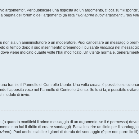
 argomento”. Per pubblicare una risposta ad un argomento, clicca su “Rispondi”. Po
la pagina del forum o dell’argomento (la lista
Puoi aprire nuovi argomenti
,
Puoi vot
 tu non sia un amministratore o un moderatore. Puoi cancellare un messaggio prem
iodo di tempo dopo il suo inserimento) premendo il pulsante
modifica
nel messaggio 
nto dove viene indicato quante volte l’hai modificato. Un utente normale, general
a tramite il Pannello di Controllo Utente. Una volta creata, è possibile seleziona
ndo l’apposita voce nel Pannello di Controllo Utente. Se lo si fa, è possibile evita
el modulo di invio.
(o quando modifichi il primo messaggio di un argomento, se ti è permesso) dovrest
mente non hai il diritto di creare sondaggi). Basta inserire un titolo per il sondaggi
pzione
). Puoi anche stabilire i giorni di durata del sondaggio (0 per non porre limiti