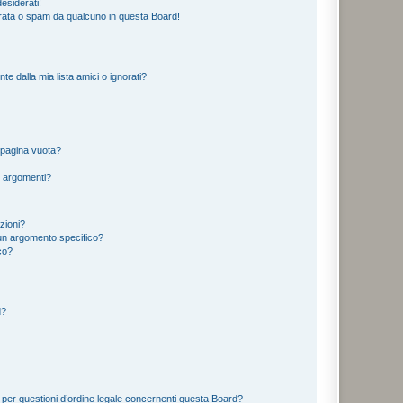
esiderati!
rata o spam da qualcuno in questa Board!
 dalla mia lista amici o ignorati?
 pagina vuota?
i argomenti?
izioni?
un argomento specifico?
co?
d?
 per questioni d’ordine legale concernenti questa Board?