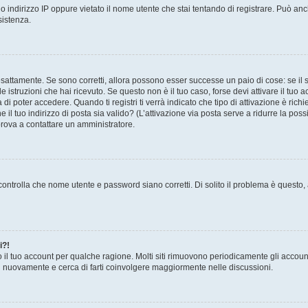
 indirizzo IP oppure vietato il nome utente che stai tentando di registrare. Può anch
sistenza.
sattamente. Se sono corretti, allora possono esser successe un paio di cose: se il 
le istruzioni che hai ricevuto. Se questo non è il tuo caso, forse devi attivare il tu
di poter accedere. Quando ti registri ti verrà indicato che tipo di attivazione è richi
e il tuo indirizzo di posta sia valido? (L’attivazione via posta serve a ridurre la po
 prova a contattare un amministratore.
ontrolla che nome utente e password siano corretti. Di solito il problema è questo, a
i?!
o il tuo account per qualche ragione. Molti siti rimuovono periodicamente gli accoun
ti nuovamente e cerca di farti coinvolgere maggiormente nelle discussioni.