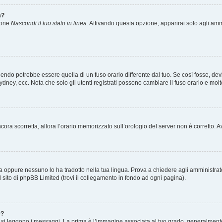
a?
zione
Nascondi il tuo stato in linea
. Attivando questa opzione, apparirai solo agli ammi
ndo potrebbe essere quella di un fuso orario differente dal tuo. Se così fosse, devi 
ydney, ecc. Nota che solo gli utenti registrati possono cambiare il fuso orario e mol
 ancora scorretta, allora l’orario memorizzato sull’orologio del server non è corretto
a oppure nessuno lo ha tradotto nella tua lingua. Prova a chiedere agli amministrator
l sito di phpBB Limited (trovi il collegamento in fondo ad ogni pagina).
e?
 leggono i messaggi. La prima è l’immagine associata al tuo grado, generalmente ha