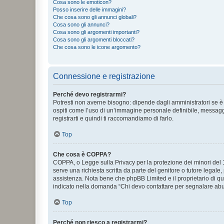
Cosa sono le emoticon?
Posso inserire delle immagini?
Che cosa sono gli annunci globali?
Cosa sono gli annunci?
Cosa sono gli argomenti importanti?
Cosa sono gli argomenti bloccati?
Che cosa sono le icone argomento?
Connessione e registrazione
Perché devo registrarmi?
Potresti non averne bisogno: dipende dagli amministratori se è 
ospiti come l’uso di un’immagine personale definibile, messaggis
registrarti e quindi ti raccomandiamo di farlo.
Top
Che cosa è COPPA?
COPPA, o Legge sulla Privacy per la protezione dei minori del 19
serve una richiesta scritta da parte del genitore o tutore legale
assistenza. Nota bene che phpBB Limited e il proprietario di qu
indicato nella domanda “Chi devo contattare per segnalare abus
Top
Perché non riesco a registrarmi?