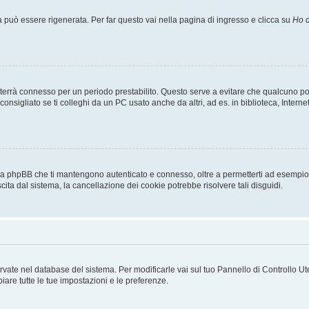
uò essere rigenerata. Per far questo vai nella pagina di ingresso e clicca su
Ho d
a ti terrà connesso per un periodo prestabilito. Questo serve a evitare che qualcuno
sigliato se ti colleghi da un PC usato anche da altri, ad es. in biblioteca, Internet
 da phpBB che ti mantengono autenticato e connesso, oltre a permetterti ad esempio d
cita dal sistema, la cancellazione dei cookie potrebbe risolvere tali disguidi.
servate nel database del sistema. Per modificarle vai sul tuo Pannello di Controllo
re tutte le tue impostazioni e le preferenze.