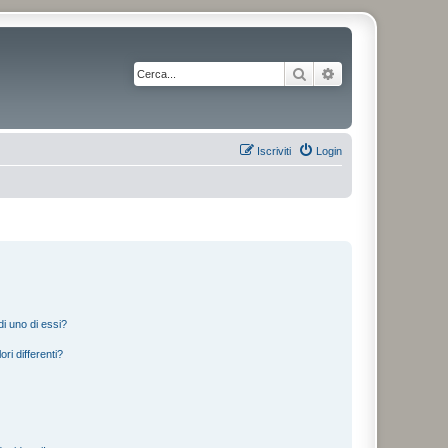
Cerca
Ricerca avanzata
Iscriviti
Login
i uno di essi?
ri differenti?