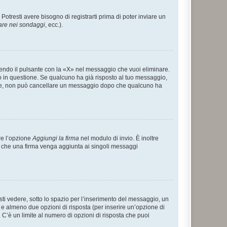
tresti avere bisogno di registrarti prima di poter inviare un
are nei sondaggi
, ecc.).
endo il pulsante con la «X» nel messaggio che vuoi eliminare.
in questione. Se qualcuno ha già risposto al tuo messaggio,
mente, non può cancellare un messaggio dopo che qualcuno ha
re l’opzione
Aggiungi la firma
nel modulo di invio. È inoltre
re che una firma venga aggiunta ai singoli messaggi
i vedere, sotto lo spazio per l’inserimento del messaggio, un
o e almeno due opzioni di risposta (per inserire un’opzione di
). C’è un limite al numero di opzioni di risposta che puoi