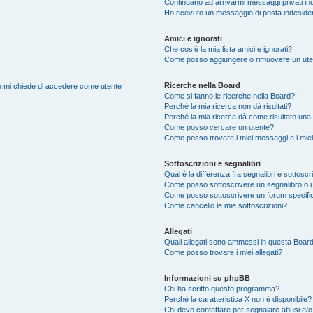
Continuano ad arrivarmi messaggi privati ind
Ho ricevuto un messaggio di posta indeside
Amici e ignorati
Che cos’è la mia lista amici e ignorati?
Come posso aggiungere o rimuovere un utente
Ricerche nella Board
nte mi chiede di accedere come utente
Come si fanno le ricerche nella Board?
Perché la mia ricerca non dà risultati?
Perché la mia ricerca dà come risultato una
Come posso cercare un utente?
Come posso trovare i miei messaggi e i mie
Sottoscrizioni e segnalibri
Qual è la differenza fra segnalibri e sottoscr
Come posso sottoscrivere un segnalibro o 
Come posso sottoscrivere un forum specifi
Come cancello le mie sottoscrizioni?
Allegati
Quali allegati sono ammessi in questa Boar
Come posso trovare i miei allegati?
Informazioni su phpBB
Chi ha scritto questo programma?
Perché la caratteristica X non è disponibile?
Chi devo contattare per segnalare abusi e/o