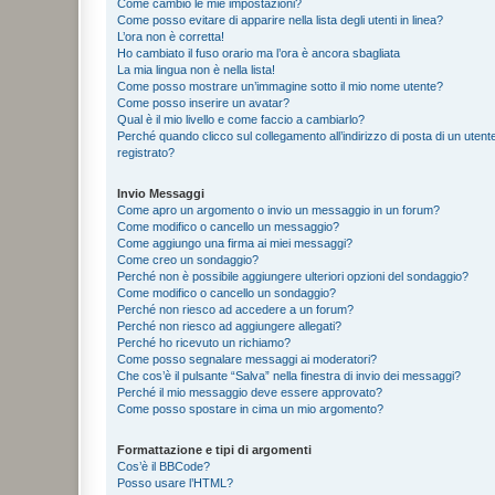
Come cambio le mie impostazioni?
Come posso evitare di apparire nella lista degli utenti in linea?
L’ora non è corretta!
Ho cambiato il fuso orario ma l’ora è ancora sbagliata
La mia lingua non è nella lista!
Come posso mostrare un’immagine sotto il mio nome utente?
Come posso inserire un avatar?
Qual è il mio livello e come faccio a cambiarlo?
Perché quando clicco sul collegamento all’indirizzo di posta di un ute
registrato?
Invio Messaggi
Come apro un argomento o invio un messaggio in un forum?
Come modifico o cancello un messaggio?
Come aggiungo una firma ai miei messaggi?
Come creo un sondaggio?
Perché non è possibile aggiungere ulteriori opzioni del sondaggio?
Come modifico o cancello un sondaggio?
Perché non riesco ad accedere a un forum?
Perché non riesco ad aggiungere allegati?
Perché ho ricevuto un richiamo?
Come posso segnalare messaggi ai moderatori?
Che cos’è il pulsante “Salva” nella finestra di invio dei messaggi?
Perché il mio messaggio deve essere approvato?
Come posso spostare in cima un mio argomento?
Formattazione e tipi di argomenti
Cos’è il BBCode?
Posso usare l’HTML?