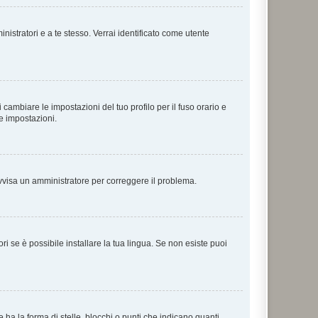
nistratori e a te stesso. Verrai identificato come utente
cambiare le impostazioni del tuo profilo per il fuso orario e
te impostazioni.
. Avvisa un amministratore per correggere il problema.
i se è possibile installare la tua lingua. Se non esiste puoi
 la forma di stelle, blocchi o punti che indicano quanti