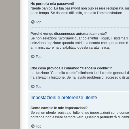
Ho perso la mia password!
Niente panico! La tua password non può essere recuperata, ma p
poco tempo. Se riscontri difficoltà, contatta l’amministratore.
Top
Perché vengo disconnesso automaticamente?
Se non selezioni
Ricordami
quando effettui il login, il sistem
seleziona l’opzione quando entri, ma ricorda che questo non è con
amministratore ha disabilitato questa caratteristica.
Top
Che cosa provoca il comando “Cancella cookie”?
La funzione “Cancella cookie” eliminerà tutti i cookie generati
ha attivato la funzione. Se hai avuto problemi di accesso o di us
Top
Impostazioni e preferenze utente
Come cambio le mie impostazioni?
Se sei un utente registrato, tutte le tue impostazioni sono con
potrebbe non essere sempre vero. Questo ti permetterà di cambia
Top