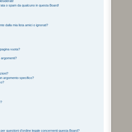
esiderati!
rata o spam da qualcuno in questa Board!
 dalla mia lista amici o ignorati?
 pagina vuota?
i argomenti?
izioni?
un argomento specifico?
co?
d?
 per questioni d’ordine legale concernenti questa Board?