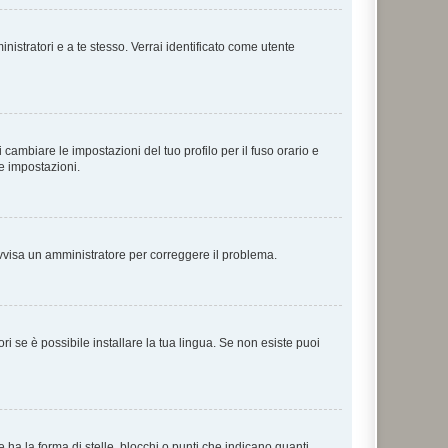
nistratori e a te stesso. Verrai identificato come utente
cambiare le impostazioni del tuo profilo per il fuso orario e
te impostazioni.
. Avvisa un amministratore per correggere il problema.
i se è possibile installare la tua lingua. Se non esiste puoi
 la forma di stelle, blocchi o punti che indicano quanti