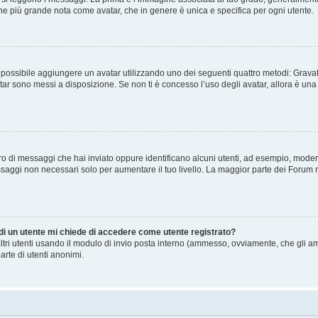
agine più grande nota come avatar, che in genere è unica e specifica per ogni utente.
” è possibile aggiungere un avatar utilizzando uno dei seguenti quattro metodi: Gra
atar sono messi a disposizione. Se non ti è concesso l’uso degli avatar, allora è un
mero di messaggi che hai inviato oppure identificano alcuni utenti, ad esempio, mode
ssaggi non necessari solo per aumentare il tuo livello. La maggior parte dei Forum
 di un utente mi chiede di accedere come utente registrato?
altri utenti usando il modulo di invio posta interno (ammesso, ovviamente, che gli a
arte di utenti anonimi.