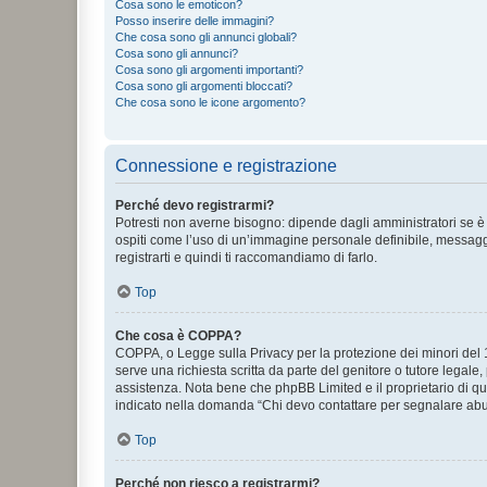
Cosa sono le emoticon?
Posso inserire delle immagini?
Che cosa sono gli annunci globali?
Cosa sono gli annunci?
Cosa sono gli argomenti importanti?
Cosa sono gli argomenti bloccati?
Che cosa sono le icone argomento?
Connessione e registrazione
Perché devo registrarmi?
Potresti non averne bisogno: dipende dagli amministratori se è 
ospiti come l’uso di un’immagine personale definibile, messaggis
registrarti e quindi ti raccomandiamo di farlo.
Top
Che cosa è COPPA?
COPPA, o Legge sulla Privacy per la protezione dei minori del 19
serve una richiesta scritta da parte del genitore o tutore legale
assistenza. Nota bene che phpBB Limited e il proprietario di qu
indicato nella domanda “Chi devo contattare per segnalare abus
Top
Perché non riesco a registrarmi?