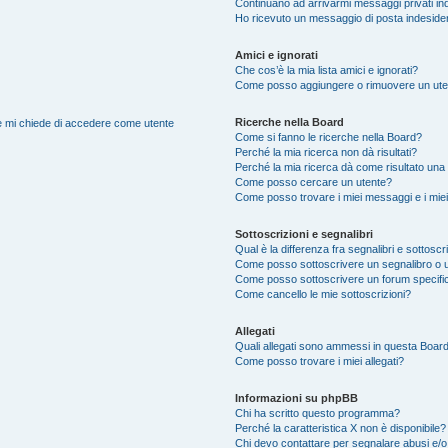
Continuano ad arrivarmi messaggi privati ind
Ho ricevuto un messaggio di posta indeside
Amici e ignorati
Che cos’è la mia lista amici e ignorati?
Come posso aggiungere o rimuovere un utente
Ricerche nella Board
nte mi chiede di accedere come utente
Come si fanno le ricerche nella Board?
Perché la mia ricerca non dà risultati?
Perché la mia ricerca dà come risultato una
Come posso cercare un utente?
Come posso trovare i miei messaggi e i mie
Sottoscrizioni e segnalibri
Qual è la differenza fra segnalibri e sottoscr
Come posso sottoscrivere un segnalibro o 
Come posso sottoscrivere un forum specifi
Come cancello le mie sottoscrizioni?
Allegati
Quali allegati sono ammessi in questa Boar
Come posso trovare i miei allegati?
Informazioni su phpBB
Chi ha scritto questo programma?
Perché la caratteristica X non è disponibile?
Chi devo contattare per segnalare abusi e/o