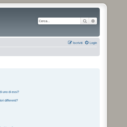
Cerca
Ricerca avanzata
Iscriviti
Login
i uno di essi?
ri differenti?