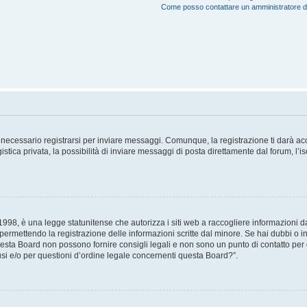
Come posso contattare un amministratore 
necessario registrarsi per inviare messaggi. Comunque, la registrazione ti darà acce
tica privata, la possibilità di inviare messaggi di posta direttamente dal forum, l’is
98, è una legge statunitense che autorizza i siti web a raccogliere informazioni da 
, permettendo la registrazione delle informazioni scritte dal minore. Se hai dubbi o i
esta Board non possono fornire consigli legali e non sono un punto di contatto per q
i e/o per questioni d’ordine legale concernenti questa Board?”.