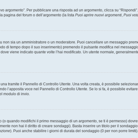
 argomento”. Per pubblicare una risposta ad un argomento, clicca su “Rispondi”. Po
la pagina del forum o dell’argomento (la lista
Puoi aprire nuovi argomenti
,
Puoi vot
 tu non sia un amministratore o un moderatore. Puoi cancellare un messaggio prem
iodo di tempo dopo il suo inserimento) premendo il pulsante
modifica
nel messaggio 
nto dove viene indicato quante volte l’hai modificato. Un utente normale, general
a tramite il Pannello di Controllo Utente. Una volta creata, è possibile seleziona
ndo l’apposita voce nel Pannello di Controllo Utente. Se lo si fa, è possibile evita
el modulo di invio.
(o quando modifichi il primo messaggio di un argomento, se ti è permesso) dovrest
mente non hai il diritto di creare sondaggi). Basta inserire un titolo per il sondaggi
pzione
). Puoi anche stabilire i giorni di durata del sondaggio (0 per non porre limiti