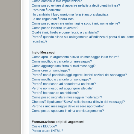
Come cambio le mie impostazioni?
Come posso evitare di apparire nella lista degli utenti in linea?
L’ora non è corretta!
Ho cambiato il fuso orario ma l’ora è ancora sbagliata
La mia lingua non è nella lista!
Come posso mostrare un’immagine sotto il mio nome utente?
Come posso inserire un avatar?
Qual è il mio livello e come faccio a cambiarlo?
Perché quando clicco sul collegamento all’indirizzo di posta di un ute
registrato?
Invio Messaggi
Come apro un argomento o invio un messaggio in un forum?
Come modifico o cancello un messaggio?
Come aggiungo una firma ai miei messaggi?
Come creo un sondaggio?
Perché non è possibile aggiungere ulteriori opzioni del sondaggio?
Come modifico o cancello un sondaggio?
Perché non riesco ad accedere a un forum?
Perché non riesco ad aggiungere allegati?
Perché ho ricevuto un richiamo?
Come posso segnalare messaggi ai moderatori?
Che cos’è il pulsante “Salva” nella finestra di invio dei messaggi?
Perché il mio messaggio deve essere approvato?
Come posso spostare in cima un mio argomento?
Formattazione e tipi di argomenti
Cos’è il BBCode?
Posso usare l’HTML?