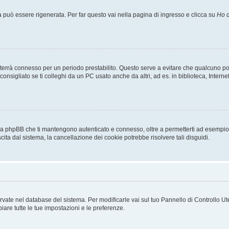
uò essere rigenerata. Per far questo vai nella pagina di ingresso e clicca su
Ho d
a ti terrà connesso per un periodo prestabilito. Questo serve a evitare che qualcuno
sigliato se ti colleghi da un PC usato anche da altri, ad es. in biblioteca, Internet
 da phpBB che ti mantengono autenticato e connesso, oltre a permetterti ad esempio d
cita dal sistema, la cancellazione dei cookie potrebbe risolvere tali disguidi.
servate nel database del sistema. Per modificarle vai sul tuo Pannello di Controllo
re tutte le tue impostazioni e le preferenze.