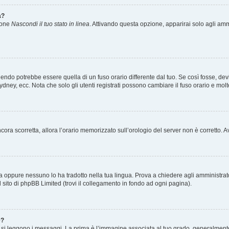
a?
zione
Nascondi il tuo stato in linea
. Attivando questa opzione, apparirai solo agli ammi
ndo potrebbe essere quella di un fuso orario differente dal tuo. Se così fosse, devi 
ydney, ecc. Nota che solo gli utenti registrati possono cambiare il fuso orario e mol
 ancora scorretta, allora l’orario memorizzato sull’orologio del server non è corretto
a oppure nessuno lo ha tradotto nella tua lingua. Prova a chiedere agli amministrator
l sito di phpBB Limited (trovi il collegamento in fondo ad ogni pagina).
e?
 leggono i messaggi. La prima è l’immagine associata al tuo grado, generalmente ha