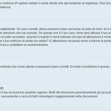
 indirizzo IP oppure vietato il nome utente che stai tentando di registrare. Può anch
sistenza.
sattamente. Se sono corretti, allora possono esser successe un paio di cose: se il 
le istruzioni che hai ricevuto. Se questo non è il tuo caso, forse devi attivare il tu
di poter accedere. Quando ti registri ti verrà indicato che tipo di attivazione è richi
e il tuo indirizzo di posta sia valido? (L’attivazione via posta serve a ridurre la po
 prova a contattare un amministratore.
ontrolla che nome utente e password siano corretti. Di solito il problema è questo, a
i?!
o il tuo account per qualche ragione. Molti siti rimuovono periodicamente gli accoun
ti nuovamente e cerca di farti coinvolgere maggiormente nelle discussioni.