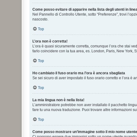
Come posso evitare di apparire nella lista degli utenti in line
Nel Pannello di Controllo Utente, sotto “Preferenze”, trovi l’op
nascosto.
Top
L’ora non è corretta!
L’ora è quasi sicuramente corretta, comunque l’ora che stai vede
farlo coincidere con la tua area, es. London, Paris, New York, S
Top
Ho cambiato il fuso orario ma l’ora è ancora sbagliata
Se sei sicuro di aver impostato il fuso orario corretto e l’ora è
Top
La mia lingua non è nella lista!
L’amministratore potrebbe non aver installato il pacchetto lingu
fare tu una nuova traduzione. Puoi trovare altre informazioni su
Top
Come posso mostrare un’immagine sotto il mio nome utent
Ci possono essere due immagini sotto un nome utente quando si