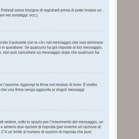
tresti avere bisogno di registrarti prima di poter inviare un
are nei sondaggi
, ecc.).
endo il pulsante con la «X» nel messaggio che vuoi eliminare.
in questione. Se qualcuno ha già risposto al tuo messaggio,
mente, non può cancellare un messaggio dopo che qualcuno ha
re l’opzione
Aggiungi la firma
nel modulo di invio. È inoltre
re che una firma venga aggiunta ai singoli messaggi
i vedere, sotto lo spazio per l’inserimento del messaggio, un
o e almeno due opzioni di risposta (per inserire un’opzione di
). C’è un limite al numero di opzioni di risposta che puoi