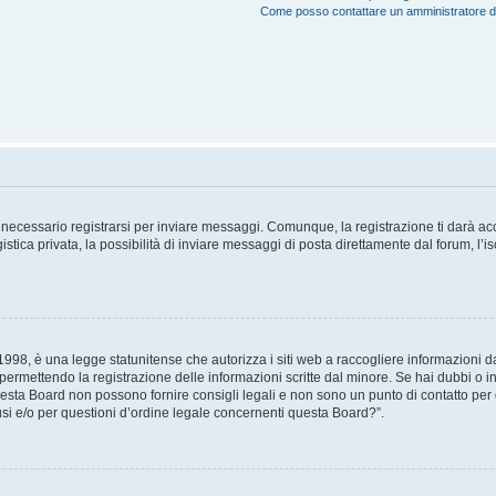
Come posso contattare un amministratore 
necessario registrarsi per inviare messaggi. Comunque, la registrazione ti darà acce
tica privata, la possibilità di inviare messaggi di posta direttamente dal forum, l’is
98, è una legge statunitense che autorizza i siti web a raccogliere informazioni da 
, permettendo la registrazione delle informazioni scritte dal minore. Se hai dubbi o i
esta Board non possono fornire consigli legali e non sono un punto di contatto per q
i e/o per questioni d’ordine legale concernenti questa Board?”.