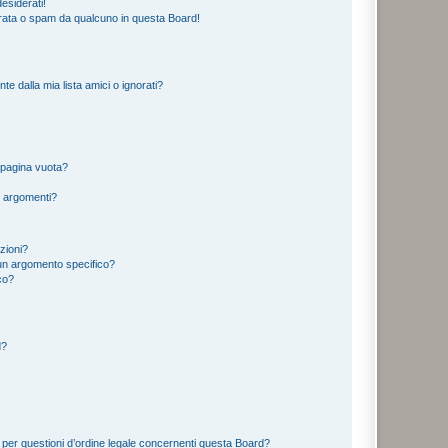
esiderati!
rata o spam da qualcuno in questa Board!
 dalla mia lista amici o ignorati?
 pagina vuota?
i argomenti?
izioni?
un argomento specifico?
co?
d?
 per questioni d’ordine legale concernenti questa Board?