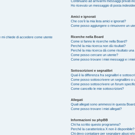
Continuano ad arrivarmi messaggi privati ind
Ho ricevuto un messaggio di posta indeside
Amici e ignorati
Che cos’è la mia lista amici e ignorati?
Come posso aggiungere o rimuovere un utente
Ricerche nella Board
nte mi chiede di accedere come utente
Come si fanno le ricerche nella Board?
Perché la mia ricerca non dà risultati?
Perché la mia ricerca dà come risultato una
Come posso cercare un utente?
Come posso trovare i miei messaggi e i mie
Sottoscrizioni e segnalibri
Qual è la differenza fra segnalibri e sottoscr
Come posso sottoscrivere un segnalibro o 
Come posso sottoscrivere un forum specifi
Come cancello le mie sottoscrizioni?
Allegati
Quali allegati sono ammessi in questa Boar
Come posso trovare i miei allegati?
Informazioni su phpBB
Chi ha scritto questo programma?
Perché la caratteristica X non è disponibile?
Chi devo contattare per segnalare abusi e/o