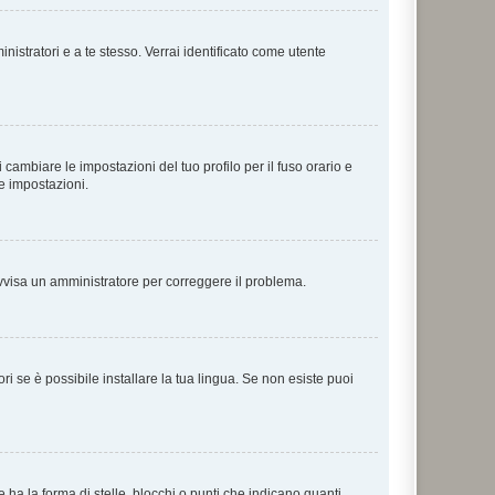
nistratori e a te stesso. Verrai identificato come utente
cambiare le impostazioni del tuo profilo per il fuso orario e
te impostazioni.
. Avvisa un amministratore per correggere il problema.
i se è possibile installare la tua lingua. Se non esiste puoi
 la forma di stelle, blocchi o punti che indicano quanti