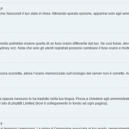
a?
zione
Nascondi il tuo stato in linea
. Attivando questa opzione, apparirai solo agli ammi
ndo potrebbe essere quella di un fuso orario differente dal tuo. Se così fosse, devi 
ydney, ecc. Nota che solo gli utenti registrati possono cambiare il fuso orario e mol
 ancora scorretta, allora l’orario memorizzato sull’orologio del server non è corretto
a oppure nessuno lo ha tradotto nella tua lingua. Prova a chiedere agli amministrator
l sito di phpBB Limited (trovi il collegamento in fondo ad ogni pagina).
e?
 leggono i messaggi. La prima è l’immagine associata al tuo grado, generalmente ha