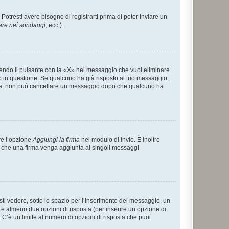
tresti avere bisogno di registrarti prima di poter inviare un
are nei sondaggi
, ecc.).
endo il pulsante con la «X» nel messaggio che vuoi eliminare.
in questione. Se qualcuno ha già risposto al tuo messaggio,
mente, non può cancellare un messaggio dopo che qualcuno ha
re l’opzione
Aggiungi la firma
nel modulo di invio. È inoltre
re che una firma venga aggiunta ai singoli messaggi
i vedere, sotto lo spazio per l’inserimento del messaggio, un
o e almeno due opzioni di risposta (per inserire un’opzione di
). C’è un limite al numero di opzioni di risposta che puoi