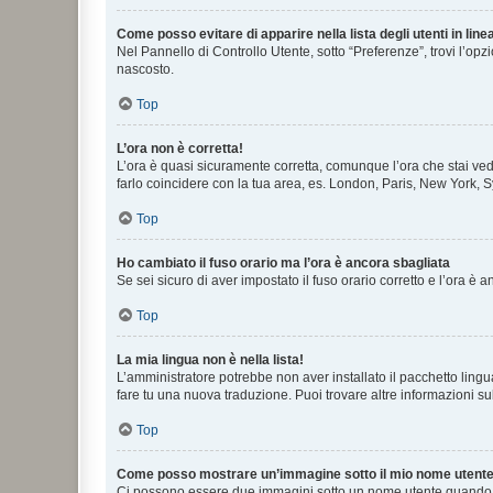
Come posso evitare di apparire nella lista degli utenti in line
Nel Pannello di Controllo Utente, sotto “Preferenze”, trovi l’op
nascosto.
Top
L’ora non è corretta!
L’ora è quasi sicuramente corretta, comunque l’ora che stai vede
farlo coincidere con la tua area, es. London, Paris, New York, S
Top
Ho cambiato il fuso orario ma l’ora è ancora sbagliata
Se sei sicuro di aver impostato il fuso orario corretto e l’ora è
Top
La mia lingua non è nella lista!
L’amministratore potrebbe non aver installato il pacchetto lingu
fare tu una nuova traduzione. Puoi trovare altre informazioni su
Top
Come posso mostrare un’immagine sotto il mio nome utent
Ci possono essere due immagini sotto un nome utente quando si