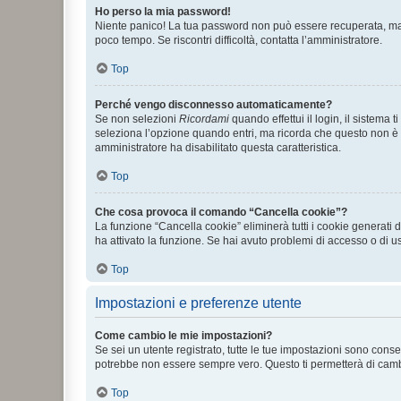
Ho perso la mia password!
Niente panico! La tua password non può essere recuperata, ma p
poco tempo. Se riscontri difficoltà, contatta l’amministratore.
Top
Perché vengo disconnesso automaticamente?
Se non selezioni
Ricordami
quando effettui il login, il sistem
seleziona l’opzione quando entri, ma ricorda che questo non è con
amministratore ha disabilitato questa caratteristica.
Top
Che cosa provoca il comando “Cancella cookie”?
La funzione “Cancella cookie” eliminerà tutti i cookie generati
ha attivato la funzione. Se hai avuto problemi di accesso o di us
Top
Impostazioni e preferenze utente
Come cambio le mie impostazioni?
Se sei un utente registrato, tutte le tue impostazioni sono con
potrebbe non essere sempre vero. Questo ti permetterà di cambia
Top