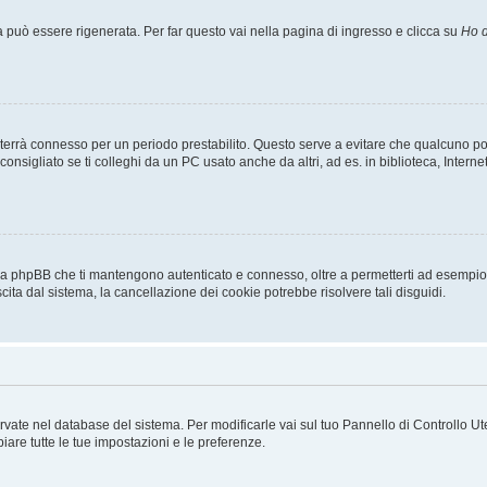
uò essere rigenerata. Per far questo vai nella pagina di ingresso e clicca su
Ho d
a ti terrà connesso per un periodo prestabilito. Questo serve a evitare che qualcuno
sigliato se ti colleghi da un PC usato anche da altri, ad es. in biblioteca, Internet
 da phpBB che ti mantengono autenticato e connesso, oltre a permetterti ad esempio d
cita dal sistema, la cancellazione dei cookie potrebbe risolvere tali disguidi.
servate nel database del sistema. Per modificarle vai sul tuo Pannello di Controllo
re tutte le tue impostazioni e le preferenze.