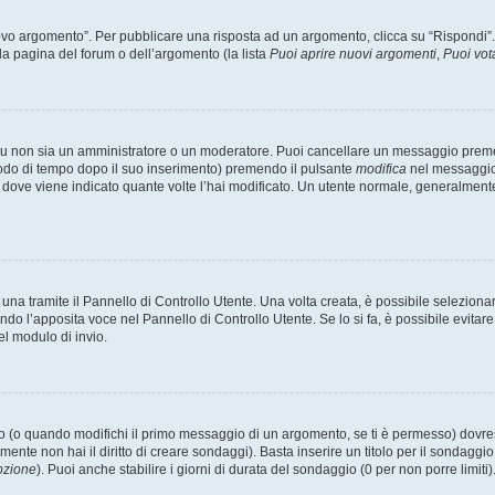
 argomento”. Per pubblicare una risposta ad un argomento, clicca su “Rispondi”. Po
la pagina del forum o dell’argomento (la lista
Puoi aprire nuovi argomenti
,
Puoi vot
 tu non sia un amministratore o un moderatore. Puoi cancellare un messaggio prem
iodo di tempo dopo il suo inserimento) premendo il pulsante
modifica
nel messaggio 
nto dove viene indicato quante volte l’hai modificato. Un utente normale, general
a tramite il Pannello di Controllo Utente. Una volta creata, è possibile seleziona
ndo l’apposita voce nel Pannello di Controllo Utente. Se lo si fa, è possibile evita
el modulo di invio.
(o quando modifichi il primo messaggio di un argomento, se ti è permesso) dovrest
mente non hai il diritto di creare sondaggi). Basta inserire un titolo per il sondaggi
pzione
). Puoi anche stabilire i giorni di durata del sondaggio (0 per non porre limiti