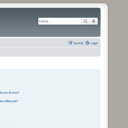
Cerca
Ricerca avanzata
Iscriviti
Login
i uno di essi?
ri differenti?