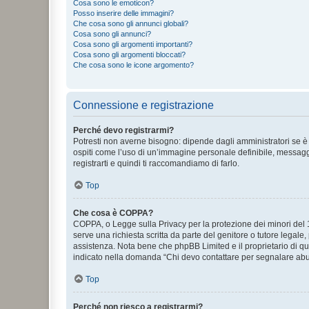
Cosa sono le emoticon?
Posso inserire delle immagini?
Che cosa sono gli annunci globali?
Cosa sono gli annunci?
Cosa sono gli argomenti importanti?
Cosa sono gli argomenti bloccati?
Che cosa sono le icone argomento?
Connessione e registrazione
Perché devo registrarmi?
Potresti non averne bisogno: dipende dagli amministratori se è 
ospiti come l’uso di un’immagine personale definibile, messaggis
registrarti e quindi ti raccomandiamo di farlo.
Top
Che cosa è COPPA?
COPPA, o Legge sulla Privacy per la protezione dei minori del 19
serve una richiesta scritta da parte del genitore o tutore legale
assistenza. Nota bene che phpBB Limited e il proprietario di qu
indicato nella domanda “Chi devo contattare per segnalare abus
Top
Perché non riesco a registrarmi?