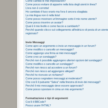
Come cambio le mie impostazioni?
Come posso evitare di apparire nella lista degli utenti in linea?
L’ora non è corretta!
Ho cambiato il fuso orario ma l’ora è ancora sbagliata
La mia lingua non è nella lista!
Come posso mostrare un’immagine sotto il mio nome utente?
Come posso inserire un avatar?
Qual è il mio livello e come faccio a cambiarlo?
Perché quando clicco sul collegamento all’indirizzo di posta di un ute
registrato?
Invio Messaggi
Come apro un argomento o invio un messaggio in un forum?
Come modifico o cancello un messaggio?
Come aggiungo una firma ai miei messaggi?
Come creo un sondaggio?
Perché non è possibile aggiungere ulteriori opzioni del sondaggio?
Come modifico o cancello un sondaggio?
Perché non riesco ad accedere a un forum?
Perché non riesco ad aggiungere allegati?
Perché ho ricevuto un richiamo?
Come posso segnalare messaggi ai moderatori?
Che cos’è il pulsante “Salva” nella finestra di invio dei messaggi?
Perché il mio messaggio deve essere approvato?
Come posso spostare in cima un mio argomento?
Formattazione e tipi di argomenti
Cos’è il BBCode?
Posso usare l’HTML?