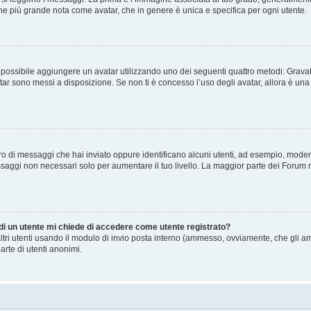
agine più grande nota come avatar, che in genere è unica e specifica per ogni utente.
” è possibile aggiungere un avatar utilizzando uno dei seguenti quattro metodi: Gra
atar sono messi a disposizione. Se non ti è concesso l’uso degli avatar, allora è un
mero di messaggi che hai inviato oppure identificano alcuni utenti, ad esempio, mode
ssaggi non necessari solo per aumentare il tuo livello. La maggior parte dei Forum
 di un utente mi chiede di accedere come utente registrato?
altri utenti usando il modulo di invio posta interno (ammesso, ovviamente, che gli a
arte di utenti anonimi.