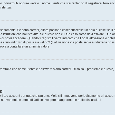
 indirizzo IP oppure vietato il nome utente che stai tentando di registrare. Può anch
sistenza.
sattamente. Se sono corretti, allora possono esser successe un paio di cose: se il 
le istruzioni che hai ricevuto. Se questo non è il tuo caso, forse devi attivare il tu
di poter accedere. Quando ti registri ti verrà indicato che tipo di attivazione è richi
e il tuo indirizzo di posta sia valido? (L’attivazione via posta serve a ridurre la po
 prova a contattare un amministratore.
ontrolla che nome utente e password siano corretti. Di solito il problema è questo, a
i?!
o il tuo account per qualche ragione. Molti siti rimuovono periodicamente gli accoun
ti nuovamente e cerca di farti coinvolgere maggiormente nelle discussioni.