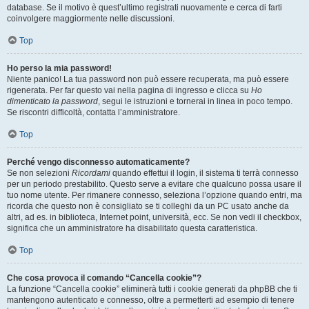
database. Se il motivo è quest’ultimo registrati nuovamente e cerca di farti
coinvolgere maggiormente nelle discussioni.
Top
Ho perso la mia password!
Niente panico! La tua password non può essere recuperata, ma può essere
rigenerata. Per far questo vai nella pagina di ingresso e clicca su
Ho
dimenticato la password
, segui le istruzioni e tornerai in linea in poco tempo.
Se riscontri difficoltà, contatta l’amministratore.
Top
Perché vengo disconnesso automaticamente?
Se non selezioni
Ricordami
quando effettui il login, il sistema ti terrà connesso
per un periodo prestabilito. Questo serve a evitare che qualcuno possa usare il
tuo nome utente. Per rimanere connesso, seleziona l’opzione quando entri, ma
ricorda che questo non è consigliato se ti colleghi da un PC usato anche da
altri, ad es. in biblioteca, Internet point, università, ecc. Se non vedi il checkbox,
significa che un amministratore ha disabilitato questa caratteristica.
Top
Che cosa provoca il comando “Cancella cookie”?
La funzione “Cancella cookie” eliminerà tutti i cookie generati da phpBB che ti
mantengono autenticato e connesso, oltre a permetterti ad esempio di tenere