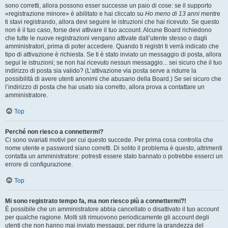
sono corretti, allora possono esser successe un paio di cose: se il supporto
«registrazione minore» è abilitato e hai cliccato su
Ho meno di 13 anni
mentre
ti stavi registrando, allora devi seguire le istruzioni che hai ricevuto. Se questo
non è il tuo caso, forse devi attivare il tuo account. Alcune Board richiedono
che tutte le nuove registrazioni vengano attivate dall’utente stesso o dagli
amministratori, prima di poter accedere. Quando ti registri ti verrà indicato che
tipo di attivazione è richiesta. Se ti è stato inviato un messaggio di posta, allora
segui le istruzioni; se non hai ricevuto nessun messaggio... sei sicuro che il tuo
indirizzo di posta sia valido? (L’attivazione via posta serve a ridurre la
possibilità di avere utenti anonimi che abusano della Board.) Se sei sicuro che
l’indirizzo di posta che hai usato sia corretto, allora prova a contattare un
amministratore.
Top
Perché non riesco a connettermi?
Ci sono svariati motivi per cui questo succede. Per prima cosa controlla che
nome utente e password siano corretti. Di solito il problema è questo, altrimenti
contatta un amministratore: potresti essere stato bannato o potrebbe esserci un
errore di configurazione.
Top
Mi sono registrato tempo fa, ma non riesco più a connettermi?!
È possibile che un amministratore abbia cancellato o disattivato il tuo account
per qualche ragione. Molti siti rimuovono periodicamente gli account degli
utenti che non hanno mai inviato messaggi, per ridurre la grandezza del