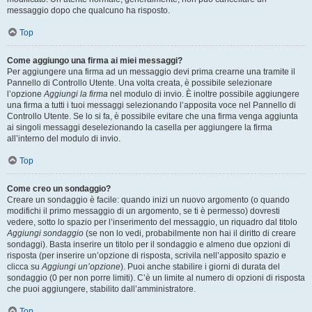
messaggio dopo che qualcuno ha risposto.
Top
Come aggiungo una firma ai miei messaggi?
Per aggiungere una firma ad un messaggio devi prima crearne una tramite il
Pannello di Controllo Utente. Una volta creata, è possibile selezionare
l’opzione
Aggiungi la firma
nel modulo di invio. È inoltre possibile aggiungere
una firma a tutti i tuoi messaggi selezionando l’apposita voce nel Pannello di
Controllo Utente. Se lo si fa, è possibile evitare che una firma venga aggiunta
ai singoli messaggi deselezionando la casella per aggiungere la firma
all’interno del modulo di invio.
Top
Come creo un sondaggio?
Creare un sondaggio è facile: quando inizi un nuovo argomento (o quando
modifichi il primo messaggio di un argomento, se ti è permesso) dovresti
vedere, sotto lo spazio per l’inserimento del messaggio, un riquadro dal titolo
Aggiungi sondaggio
(se non lo vedi, probabilmente non hai il diritto di creare
sondaggi). Basta inserire un titolo per il sondaggio e almeno due opzioni di
risposta (per inserire un’opzione di risposta, scrivila nell’apposito spazio e
clicca su
Aggiungi un’opzione
). Puoi anche stabilire i giorni di durata del
sondaggio (0 per non porre limiti). C’è un limite al numero di opzioni di risposta
che puoi aggiungere, stabilito dall’amministratore.
Top