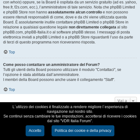
con
whois
) oppure, se la Board è ospitata da un servizio gratuito (ad es. yahoo,
free.fr, f2s.com, ecc.), l’amministratore di tale servizio. Nota che phpBB Limited
e phpBB Store non hanno
assolutamente alcun controllo
e non possono
essere ritenuti responsabili di come, dove e da chi viene utilizzata questa
Board. È assolutamente inutile contattare phpBB Limited o phpBB Store in
relazione a qualsiasi questione legale
non direttamente collegata
al sito
phpBB.com, phpBB-Italia.it o al software phpBB stesso. I messaggi di posta
elettronica inviati a phpBB Limited o a phpBB Store riguardanti l’uso da parte
di terzi di questo programma non riceveranno risposta.
Top
Come posso contattare un amministratore del Forum?
Tutti gli utenti della Board possono utilizzare il modulo "Contattaci", se
l’opzione è stata abilitata dall’amministratore.
I membri della Board possono anche usare il collegamento "Staff".
Top
Vai a
L´utilizzo dei cookies è finalizzato a rendere migliore l´esperienza di
navigazione sul nostro sito.
VDR Italia, comunità italiana utilizzatori VDR
Se continui senza cambiare le tue impostazioni, accetterai di ricevere i cookies
dal sito "VDR Italia Forum".
Creato da
phpBB
® Forum Software © phpBB Limited
Traduzione Italiana
phpBB-Italia.it
Accetto
Politica dei cookie e della privacy
Cookie e Privacy