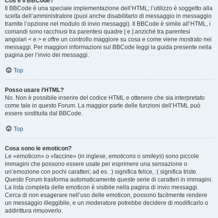
Cos’è il BBCode?
Il BBCode è una speciale implementazione dell’HTML; l’utilizzo è soggetto alla
scelta dell’amministratore (puoi anche disabilitarlo di messaggio in messaggio
tramite l’opzione nel modulo di invio messaggi). Il BBCode è simile all’HTML, i
comandi sono racchiusi tra parentesi quadre [ e ] anziché tra parentesi
angolari < e > e offre un controllo maggiore su cosa e come viene mostrato nei
messaggi. Per maggiori informazioni sul BBCode leggi la guida presente nella
pagina per l’invio dei messaggi.
Top
Posso usare l’HTML?
No. Non è possibile inserire del codice HTML e ottenere che sia interpretato
come tale in questo Forum. La maggior parte delle funzioni dell’HTML può
essere sostituita dal BBCode.
Top
Cosa sono le emoticon?
Le «emoticon» o «faccine» (in inglese,
emoticons
o
smileys
) sono piccole
immagini che possono essere usate per esprimere una sensazione o
un’emozione con pochi caratteri; ad es. :) significa felice, :( significa triste.
Questo Forum trasforma automaticamente queste serie di caratteri in immagini.
La lista completa delle emoticon è visibile nella pagina di invio messaggi.
Cerca di non esagerare nell’uso delle emoticon, possono facilmente rendere
un messaggio illeggibile, e un moderatore potrebbe decidere di modificarlo o
addirittura rimuoverlo.