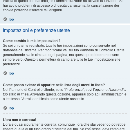
traccia di quello che hai letto, se l’amministrazione ha attivato la funzione. Se
hai avuto problemi di accesso o di uscita dal sistema, la cancellazione dei
cookie potrebbe risolvere tali disguidi.
Top
Impostazioni e preferenze utente
Come cambio le mie impostazioni?
Se sei un utente registrato, tutte le tue impostazioni sono conservate nel
database del sistema. Per modificarle vai sul tuo Pannello di Controllo Utente;
generalmente sta in cima ad ogni pagina, ma questo potrebbe non essere
sempre vero. Questo ti permetterà di cambiare tutte le tue impostazioni e le
preferenze.
Top
Come posso evitare di apparire nella lista degli utenti in linea?
Nel Pannello di Controllo Utente, sotto “Preferenze”, trovi l’opzione
Nascondi il
tuo stato in linea
. Attivando questa opzione, apparirai solo agli amministratori e
a te stesso. Verrai identificato come utente nascosto.
Top
L’ora non è corretta!
L’ora è quasi sicuramente corretta, comunque l’ora che stai vedendo potrebbe
essere quella di un fuso orario differente dal tuo. Se così fosse, devi cambiare