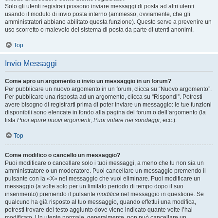
Solo gli utenti registrati possono inviare messaggi di posta ad altri utenti
usando il modulo di invio posta interno (ammesso, ovviamente, che gli
amministratori abbiano abilitato questa funzione). Questo serve a prevenire un
uso scorretto o malevolo del sistema di posta da parte di utenti anonimi.
Top
Invio Messaggi
Come apro un argomento o invio un messaggio in un forum?
Per pubblicare un nuovo argomento in un forum, clicca su “Nuovo argomento”.
Per pubblicare una risposta ad un argomento, clicca su “Rispondi”. Potresti
avere bisogno di registrarti prima di poter inviare un messaggio: le tue funzioni
disponibili sono elencate in fondo alla pagina del forum o dell’argomento (la
lista
Puoi aprire nuovi argomenti
,
Puoi votare nei sondaggi
, ecc.).
Top
Come modifico o cancello un messaggio?
Puoi modificare o cancellare solo i tuoi messaggi, a meno che tu non sia un
amministratore o un moderatore. Puoi cancellare un messaggio premendo il
pulsante con la «X» nel messaggio che vuoi eliminare. Puoi modificare un
messaggio (a volte solo per un limitato periodo di tempo dopo il suo
inserimento) premendo il pulsante
modifica
nel messaggio in questione. Se
qualcuno ha già risposto al tuo messaggio, quando effettui una modifica,
potresti trovare del testo aggiunto dove viene indicato quante volte l’hai
modificato. Un utente normale, generalmente, non può cancellare un