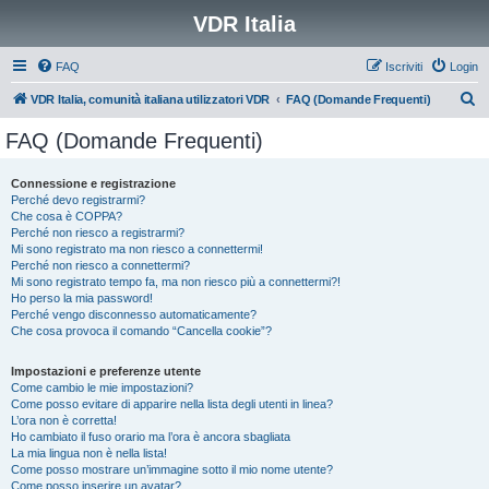
VDR Italia
FAQ
Iscriviti
Login
C
VDR Italia, comunità italiana utilizzatori VDR
FAQ (Domande Frequenti)
e
FAQ (Domande Frequenti)
r
c
Connessione e registrazione
Perché devo registrarmi?
a
Che cosa è COPPA?
Perché non riesco a registrarmi?
Mi sono registrato ma non riesco a connettermi!
Perché non riesco a connettermi?
Mi sono registrato tempo fa, ma non riesco più a connettermi?!
Ho perso la mia password!
Perché vengo disconnesso automaticamente?
Che cosa provoca il comando “Cancella cookie”?
Impostazioni e preferenze utente
Come cambio le mie impostazioni?
Come posso evitare di apparire nella lista degli utenti in linea?
L’ora non è corretta!
Ho cambiato il fuso orario ma l’ora è ancora sbagliata
La mia lingua non è nella lista!
Come posso mostrare un’immagine sotto il mio nome utente?
Come posso inserire un avatar?