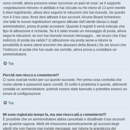
sono corretti, allora possono esser successe un paio di cose: se il supporto
«registrazione minore» è abilitato e hai cliccato su
Ho meno di 13 anni
mentre
ti stavi registrando, allora devi seguire le istruzioni che hai ricevuto. Se questo
non è il tuo caso, forse devi attivare il tuo account. Alcune Board richiedono
che tutte le nuove registrazioni vengano attivate dall’utente stesso o dagli
amministratori, prima di poter accedere. Quando ti registri ti verrà indicato che
tipo di attivazione è richiesta. Se ti è stato inviato un messaggio di posta, allora
segui le istruzioni; se non hai ricevuto nessun messaggio... sei sicuro che il tuo
indirizzo di posta sia valido? (L’attivazione via posta serve a ridurre la
possibilità di avere utenti anonimi che abusano della Board.) Se sei sicuro che
l’indirizzo di posta che hai usato sia corretto, allora prova a contattare un
amministratore.
Top
Perché non riesco a connettermi?
Ci sono svariati motivi per cui questo succede. Per prima cosa controlla che
nome utente e password siano corretti. Di solito il problema è questo, altrimenti
contatta un amministratore: potresti essere stato bannato o potrebbe esserci un
errore di configurazione.
Top
Mi sono registrato tempo fa, ma non riesco più a connettermi?!
È possibile che un amministratore abbia cancellato o disattivato il tuo account
per qualche ragione. Molti siti rimuovono periodicamente gli account degli
utenti che non hanno mai inviato messaggi, per ridurre la grandezza del