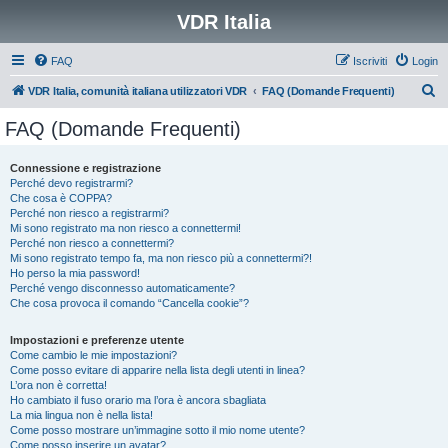
VDR Italia
FAQ
Iscriviti
Login
C
VDR Italia, comunità italiana utilizzatori VDR
FAQ (Domande Frequenti)
e
FAQ (Domande Frequenti)
r
c
Connessione e registrazione
Perché devo registrarmi?
a
Che cosa è COPPA?
Perché non riesco a registrarmi?
Mi sono registrato ma non riesco a connettermi!
Perché non riesco a connettermi?
Mi sono registrato tempo fa, ma non riesco più a connettermi?!
Ho perso la mia password!
Perché vengo disconnesso automaticamente?
Che cosa provoca il comando “Cancella cookie”?
Impostazioni e preferenze utente
Come cambio le mie impostazioni?
Come posso evitare di apparire nella lista degli utenti in linea?
L’ora non è corretta!
Ho cambiato il fuso orario ma l’ora è ancora sbagliata
La mia lingua non è nella lista!
Come posso mostrare un’immagine sotto il mio nome utente?
Come posso inserire un avatar?