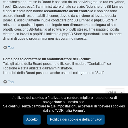
con
whois
) oppure, se la Board è ospitata da un servizio gratuito (ad es. yahoo,
free.fr, f2s.com, ecc.), l’amministratore di tale servizio. Nota che phpBB Limited
e phpBB Store non hanno
assolutamente alcun controllo
e non possono
essere ritenuti responsabili di come, dove e da chi viene utilizzata questa
Board. È assolutamente inutile contattare phpBB Limited o phpBB Store in
relazione a qualsiasi questione legale
non direttamente collegata
al sito
phpBB.com, phpBB-Italia.it o al software phpBB stesso. I messaggi di posta
elettronica inviati a phpBB Limited o a phpBB Store riguardanti l’uso da parte
di terzi di questo programma non riceveranno risposta.
Top
Come posso contattare un amministratore del Forum?
Tutti gli utenti della Board possono utilizzare il modulo "Contattaci", se
l’opzione è stata abilitata dall’amministratore.
I membri della Board possono anche usare il collegamento "Staff".
Top
Vai a
L´utilizzo dei cookies è finalizzato a rendere migliore l´esperienza di
navigazione sul nostro sito.
VDR Italia, comunità italiana utilizzatori VDR
Se continui senza cambiare le tue impostazioni, accetterai di ricevere i cookies
dal sito "VDR Italia Forum".
Creato da
phpBB
® Forum Software © phpBB Limited
Traduzione Italiana
phpBB-Italia.it
Accetto
Politica dei cookie e della privacy
Cookie e Privacy