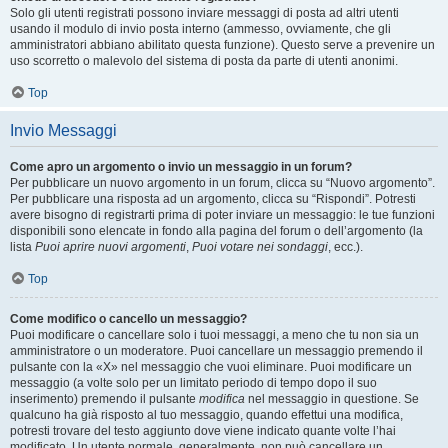
Solo gli utenti registrati possono inviare messaggi di posta ad altri utenti
usando il modulo di invio posta interno (ammesso, ovviamente, che gli
amministratori abbiano abilitato questa funzione). Questo serve a prevenire un
uso scorretto o malevolo del sistema di posta da parte di utenti anonimi.
Top
Invio Messaggi
Come apro un argomento o invio un messaggio in un forum?
Per pubblicare un nuovo argomento in un forum, clicca su “Nuovo argomento”.
Per pubblicare una risposta ad un argomento, clicca su “Rispondi”. Potresti
avere bisogno di registrarti prima di poter inviare un messaggio: le tue funzioni
disponibili sono elencate in fondo alla pagina del forum o dell’argomento (la
lista
Puoi aprire nuovi argomenti
,
Puoi votare nei sondaggi
, ecc.).
Top
Come modifico o cancello un messaggio?
Puoi modificare o cancellare solo i tuoi messaggi, a meno che tu non sia un
amministratore o un moderatore. Puoi cancellare un messaggio premendo il
pulsante con la «X» nel messaggio che vuoi eliminare. Puoi modificare un
messaggio (a volte solo per un limitato periodo di tempo dopo il suo
inserimento) premendo il pulsante
modifica
nel messaggio in questione. Se
qualcuno ha già risposto al tuo messaggio, quando effettui una modifica,
potresti trovare del testo aggiunto dove viene indicato quante volte l’hai
modificato. Un utente normale, generalmente, non può cancellare un