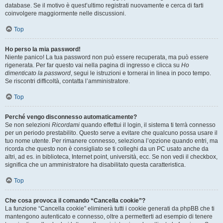
database. Se il motivo è quest’ultimo registrati nuovamente e cerca di farti
coinvolgere maggiormente nelle discussioni.
Top
Ho perso la mia password!
Niente panico! La tua password non può essere recuperata, ma può essere
rigenerata. Per far questo vai nella pagina di ingresso e clicca su
Ho
dimenticato la password
, segui le istruzioni e tornerai in linea in poco tempo.
Se riscontri difficoltà, contatta l’amministratore.
Top
Perché vengo disconnesso automaticamente?
Se non selezioni
Ricordami
quando effettui il login, il sistema ti terrà connesso
per un periodo prestabilito. Questo serve a evitare che qualcuno possa usare il
tuo nome utente. Per rimanere connesso, seleziona l’opzione quando entri, ma
ricorda che questo non è consigliato se ti colleghi da un PC usato anche da
altri, ad es. in biblioteca, Internet point, università, ecc. Se non vedi il checkbox,
significa che un amministratore ha disabilitato questa caratteristica.
Top
Che cosa provoca il comando “Cancella cookie”?
La funzione “Cancella cookie” eliminerà tutti i cookie generati da phpBB che ti
mantengono autenticato e connesso, oltre a permetterti ad esempio di tenere