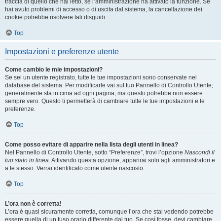
traccia di quello che hai letto, se l’amministrazione ha attivato la funzione. Se
hai avuto problemi di accesso o di uscita dal sistema, la cancellazione dei
cookie potrebbe risolvere tali disguidi.
Top
Impostazioni e preferenze utente
Come cambio le mie impostazioni?
Se sei un utente registrato, tutte le tue impostazioni sono conservate nel
database del sistema. Per modificarle vai sul tuo Pannello di Controllo Utente;
generalmente sta in cima ad ogni pagina, ma questo potrebbe non essere
sempre vero. Questo ti permetterà di cambiare tutte le tue impostazioni e le
preferenze.
Top
Come posso evitare di apparire nella lista degli utenti in linea?
Nel Pannello di Controllo Utente, sotto “Preferenze”, trovi l’opzione
Nascondi il
tuo stato in linea
. Attivando questa opzione, apparirai solo agli amministratori e
a te stesso. Verrai identificato come utente nascosto.
Top
L’ora non è corretta!
L’ora è quasi sicuramente corretta, comunque l’ora che stai vedendo potrebbe
essere quella di un fuso orario differente dal tuo. Se così fosse, devi cambiare