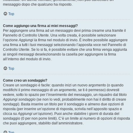
messaggio dopo che qualcuno ha risposto.
Top
Come aggiungo una firma ai miei messaggi?
Per aggiungere una firma ad un messaggio devi prima crearne una tramite il
Pannello di Controllo Utente. Una volta creata, è possibile selezionare
l’opzione
Aggiungi la firma
nel modulo di invio. È inoltre possibile aggiungere
una firma a tutti i tuoi messaggi selezionando l’apposita voce nel Pannello di
Controllo Utente. Se lo si fa, è possibile evitare che una firma venga aggiunta
ai singoli messaggi deselezionando la casella per aggiungere la firma
all’interno del modulo di invio.
Top
Come creo un sondaggio?
Creare un sondaggio è facile: quando inizi un nuovo argomento (o quando
modifichi il primo messaggio di un argomento, se ti è permesso) dovresti
vedere, sotto lo spazio per l’inserimento del messaggio, un riquadro dal titolo
Aggiungi sondaggio
(se non lo vedi, probabilmente non hai il diritto di creare
sondaggi). Basta inserire un titolo per il sondaggio e almeno due opzioni di
risposta (per inserire un’opzione di risposta, scrivila nell’apposito spazio e
clicca su
Aggiungi un’opzione
). Puoi anche stabilire i giorni di durata del
sondaggio (0 per non porre limiti). C’è un limite al numero di opzioni di risposta
che puoi aggiungere, stabilito dall’amministratore.
Top