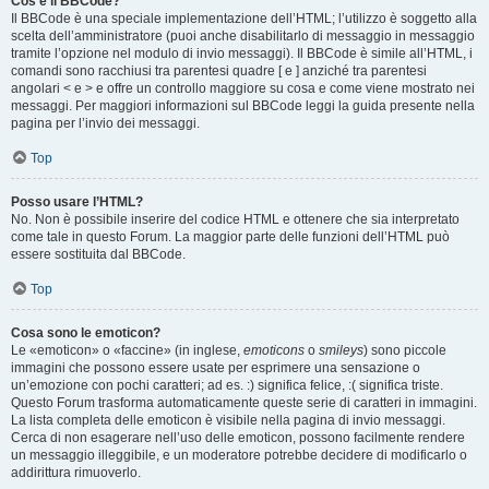
Cos’è il BBCode?
Il BBCode è una speciale implementazione dell’HTML; l’utilizzo è soggetto alla
scelta dell’amministratore (puoi anche disabilitarlo di messaggio in messaggio
tramite l’opzione nel modulo di invio messaggi). Il BBCode è simile all’HTML, i
comandi sono racchiusi tra parentesi quadre [ e ] anziché tra parentesi
angolari < e > e offre un controllo maggiore su cosa e come viene mostrato nei
messaggi. Per maggiori informazioni sul BBCode leggi la guida presente nella
pagina per l’invio dei messaggi.
Top
Posso usare l’HTML?
No. Non è possibile inserire del codice HTML e ottenere che sia interpretato
come tale in questo Forum. La maggior parte delle funzioni dell’HTML può
essere sostituita dal BBCode.
Top
Cosa sono le emoticon?
Le «emoticon» o «faccine» (in inglese,
emoticons
o
smileys
) sono piccole
immagini che possono essere usate per esprimere una sensazione o
un’emozione con pochi caratteri; ad es. :) significa felice, :( significa triste.
Questo Forum trasforma automaticamente queste serie di caratteri in immagini.
La lista completa delle emoticon è visibile nella pagina di invio messaggi.
Cerca di non esagerare nell’uso delle emoticon, possono facilmente rendere
un messaggio illeggibile, e un moderatore potrebbe decidere di modificarlo o
addirittura rimuoverlo.