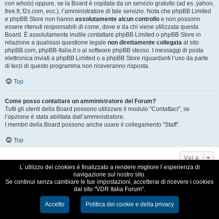
con
whois
) oppure, se la Board è ospitata da un servizio gratuito (ad es. yahoo,
free.fr, f2s.com, ecc.), l’amministratore di tale servizio. Nota che phpBB Limited
e phpBB Store non hanno
assolutamente alcun controllo
e non possono
essere ritenuti responsabili di come, dove e da chi viene utilizzata questa
Board. È assolutamente inutile contattare phpBB Limited o phpBB Store in
relazione a qualsiasi questione legale
non direttamente collegata
al sito
phpBB.com, phpBB-Italia.it o al software phpBB stesso. I messaggi di posta
elettronica inviati a phpBB Limited o a phpBB Store riguardanti l’uso da parte
di terzi di questo programma non riceveranno risposta.
Top
Come posso contattare un amministratore del Forum?
Tutti gli utenti della Board possono utilizzare il modulo "Contattaci", se
l’opzione è stata abilitata dall’amministratore.
I membri della Board possono anche usare il collegamento "Staff".
Top
Vai a
L´utilizzo dei cookies è finalizzato a rendere migliore l´esperienza di
navigazione sul nostro sito.
VDR Italia, comunità italiana utilizzatori VDR
Se continui senza cambiare le tue impostazioni, accetterai di ricevere i cookies
dal sito "VDR Italia Forum".
Creato da
phpBB
® Forum Software © phpBB Limited
Traduzione Italiana
phpBB-Italia.it
Accetto
Politica dei cookie e della privacy
Cookie e Privacy