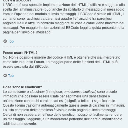
Cos’è il BBCode?
Il BBCode è una speciale implementazione dell’HTML; l’utilizzo è soggetto alla
scelta dell’amministratore (puoi anche disabilitarlo di messaggio in messaggio
tramite l’opzione nel modulo di invio messaggi). Il BBCode è simile all’HTML, i
comandi sono racchiusi tra parentesi quadre [ e ] anziché tra parentesi
angolari < e > e offre un controllo maggiore su cosa e come viene mostrato nei
messaggi. Per maggiori informazioni sul BBCode leggi la guida presente nella
pagina per l’invio dei messaggi.
Top
Posso usare l’HTML?
No. Non è possibile inserire del codice HTML e ottenere che sia interpretato
come tale in questo Forum. La maggior parte delle funzioni dell’HTML può
essere sostituita dal BBCode.
Top
Cosa sono le emoticon?
Le «emoticon» o «faccine» (in inglese,
emoticons
o
smileys
) sono piccole
immagini che possono essere usate per esprimere una sensazione o
un’emozione con pochi caratteri; ad es. :) significa felice, :( significa triste.
Questo Forum trasforma automaticamente queste serie di caratteri in immagini.
La lista completa delle emoticon è visibile nella pagina di invio messaggi.
Cerca di non esagerare nell’uso delle emoticon, possono facilmente rendere
un messaggio illeggibile, e un moderatore potrebbe decidere di modificarlo o
addirittura rimuoverlo.