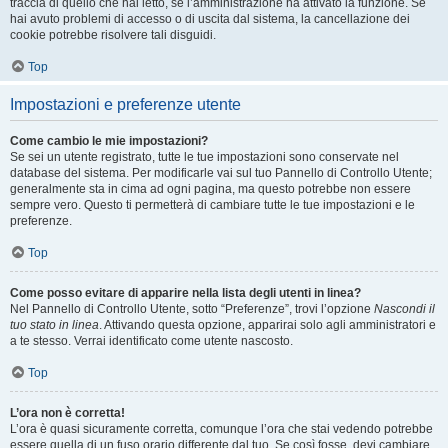
traccia di quello che hai letto, se l’amministrazione ha attivato la funzione. Se
hai avuto problemi di accesso o di uscita dal sistema, la cancellazione dei
cookie potrebbe risolvere tali disguidi.
Top
Impostazioni e preferenze utente
Come cambio le mie impostazioni?
Se sei un utente registrato, tutte le tue impostazioni sono conservate nel
database del sistema. Per modificarle vai sul tuo Pannello di Controllo Utente;
generalmente sta in cima ad ogni pagina, ma questo potrebbe non essere
sempre vero. Questo ti permetterà di cambiare tutte le tue impostazioni e le
preferenze.
Top
Come posso evitare di apparire nella lista degli utenti in linea?
Nel Pannello di Controllo Utente, sotto “Preferenze”, trovi l’opzione
Nascondi il
tuo stato in linea
. Attivando questa opzione, apparirai solo agli amministratori e
a te stesso. Verrai identificato come utente nascosto.
Top
L’ora non è corretta!
L’ora è quasi sicuramente corretta, comunque l’ora che stai vedendo potrebbe
essere quella di un fuso orario differente dal tuo. Se così fosse, devi cambiare