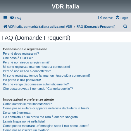
VDR Italia
FAQ
Iscriviti
Login
C
VDR Italia, comunità italiana utilizzatori VDR
FAQ (Domande Frequenti)
e
FAQ (Domande Frequenti)
r
c
Connessione e registrazione
Perché devo registrarmi?
a
Che cosa è COPPA?
Perché non riesco a registrarmi?
Mi sono registrato ma non riesco a connettermi!
Perché non riesco a connettermi?
Mi sono registrato tempo fa, ma non riesco più a connettermi?!
Ho perso la mia password!
Perché vengo disconnesso automaticamente?
Che cosa provoca il comando “Cancella cookie”?
Impostazioni e preferenze utente
Come cambio le mie impostazioni?
Come posso evitare di apparire nella lista degli utenti in linea?
L’ora non è corretta!
Ho cambiato il fuso orario ma l’ora è ancora sbagliata
La mia lingua non è nella lista!
Come posso mostrare un’immagine sotto il mio nome utente?
Come posso inserire un avatar?