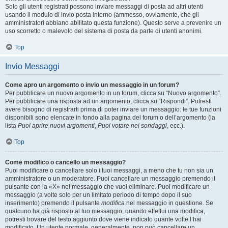
Solo gli utenti registrati possono inviare messaggi di posta ad altri utenti
usando il modulo di invio posta interno (ammesso, ovviamente, che gli
amministratori abbiano abilitato questa funzione). Questo serve a prevenire un
uso scorretto o malevolo del sistema di posta da parte di utenti anonimi.
Top
Invio Messaggi
Come apro un argomento o invio un messaggio in un forum?
Per pubblicare un nuovo argomento in un forum, clicca su “Nuovo argomento”.
Per pubblicare una risposta ad un argomento, clicca su “Rispondi”. Potresti
avere bisogno di registrarti prima di poter inviare un messaggio: le tue funzioni
disponibili sono elencate in fondo alla pagina del forum o dell’argomento (la
lista
Puoi aprire nuovi argomenti
,
Puoi votare nei sondaggi
, ecc.).
Top
Come modifico o cancello un messaggio?
Puoi modificare o cancellare solo i tuoi messaggi, a meno che tu non sia un
amministratore o un moderatore. Puoi cancellare un messaggio premendo il
pulsante con la «X» nel messaggio che vuoi eliminare. Puoi modificare un
messaggio (a volte solo per un limitato periodo di tempo dopo il suo
inserimento) premendo il pulsante
modifica
nel messaggio in questione. Se
qualcuno ha già risposto al tuo messaggio, quando effettui una modifica,
potresti trovare del testo aggiunto dove viene indicato quante volte l’hai
modificato. Un utente normale, generalmente, non può cancellare un