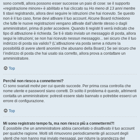
sono corretti, allora possono esser successe un paio di cose: se il supporto
«registrazione minore» è abilitato e hai cliccato su
Ho meno di 13 anni
mentre
ti stavi registrando, allora devi seguire le istruzioni che hai ricevuto. Se questo
non è il tuo caso, forse devi attivare il tuo account. Alcune Board richiedono
che tutte le nuove registrazioni vengano attivate dall’utente stesso o dagli
amministratori, prima di poter accedere. Quando ti registri ti verrà indicato che
tipo di attivazione è richiesta. Se ti è stato inviato un messaggio di posta, allora
segui le istruzioni; se non hai ricevuto nessun messaggio... sei sicuro che il tuo
indirizzo di posta sia valido? (L’attivazione via posta serve a ridurre la
possibilità di avere utenti anonimi che abusano della Board.) Se sei sicuro che
l’indirizzo di posta che hai usato sia corretto, allora prova a contattare un
amministratore.
Top
Perché non riesco a connettermi?
Ci sono svariati motivi per cui questo succede. Per prima cosa controlla che
nome utente e password siano corretti. Di solito il problema è questo, altrimenti
contatta un amministratore: potresti essere stato bannato o potrebbe esserci un
errore di configurazione.
Top
Mi sono registrato tempo fa, ma non riesco più a connettermi?!
È possibile che un amministratore abbia cancellato o disattivato il tuo account
per qualche ragione. Molti siti rimuovono periodicamente gli account degli
utenti che non hanno mai inviato messaggi, per ridurre la grandezza del