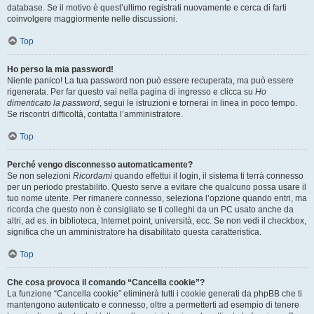
database. Se il motivo è quest’ultimo registrati nuovamente e cerca di farti
coinvolgere maggiormente nelle discussioni.
Top
Ho perso la mia password!
Niente panico! La tua password non può essere recuperata, ma può essere
rigenerata. Per far questo vai nella pagina di ingresso e clicca su
Ho
dimenticato la password
, segui le istruzioni e tornerai in linea in poco tempo.
Se riscontri difficoltà, contatta l’amministratore.
Top
Perché vengo disconnesso automaticamente?
Se non selezioni
Ricordami
quando effettui il login, il sistema ti terrà connesso
per un periodo prestabilito. Questo serve a evitare che qualcuno possa usare il
tuo nome utente. Per rimanere connesso, seleziona l’opzione quando entri, ma
ricorda che questo non è consigliato se ti colleghi da un PC usato anche da
altri, ad es. in biblioteca, Internet point, università, ecc. Se non vedi il checkbox,
significa che un amministratore ha disabilitato questa caratteristica.
Top
Che cosa provoca il comando “Cancella cookie”?
La funzione “Cancella cookie” eliminerà tutti i cookie generati da phpBB che ti
mantengono autenticato e connesso, oltre a permetterti ad esempio di tenere