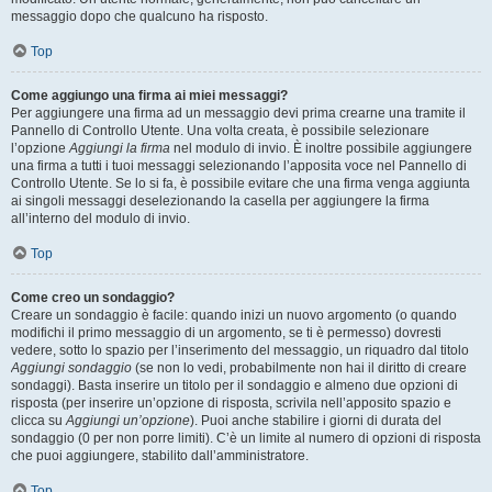
messaggio dopo che qualcuno ha risposto.
Top
Come aggiungo una firma ai miei messaggi?
Per aggiungere una firma ad un messaggio devi prima crearne una tramite il
Pannello di Controllo Utente. Una volta creata, è possibile selezionare
l’opzione
Aggiungi la firma
nel modulo di invio. È inoltre possibile aggiungere
una firma a tutti i tuoi messaggi selezionando l’apposita voce nel Pannello di
Controllo Utente. Se lo si fa, è possibile evitare che una firma venga aggiunta
ai singoli messaggi deselezionando la casella per aggiungere la firma
all’interno del modulo di invio.
Top
Come creo un sondaggio?
Creare un sondaggio è facile: quando inizi un nuovo argomento (o quando
modifichi il primo messaggio di un argomento, se ti è permesso) dovresti
vedere, sotto lo spazio per l’inserimento del messaggio, un riquadro dal titolo
Aggiungi sondaggio
(se non lo vedi, probabilmente non hai il diritto di creare
sondaggi). Basta inserire un titolo per il sondaggio e almeno due opzioni di
risposta (per inserire un’opzione di risposta, scrivila nell’apposito spazio e
clicca su
Aggiungi un’opzione
). Puoi anche stabilire i giorni di durata del
sondaggio (0 per non porre limiti). C’è un limite al numero di opzioni di risposta
che puoi aggiungere, stabilito dall’amministratore.
Top