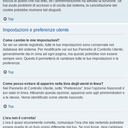
traccia di quello che hai letto, se l’amministrazione ha attivato la funzione. Se
hai avuto problemi di accesso o di uscita dal sistema, la cancellazione dei
cookie potrebbe risolvere tali disguidi.
Top
Impostazioni e preferenze utente
Come cambio le mie impostazioni?
Se sei un utente registrato, tutte le tue impostazioni sono conservate nel
database del sistema. Per modificarle vai sul tuo Pannello di Controllo Utente;
generalmente sta in cima ad ogni pagina, ma questo potrebbe non essere
sempre vero. Questo ti permetterà di cambiare tutte le tue impostazioni e le
preferenze.
Top
Come posso evitare di apparire nella lista degli utenti in linea?
Nel Pannello di Controllo Utente, sotto “Preferenze”, trovi l’opzione
Nascondi il
tuo stato in linea
. Attivando questa opzione, apparirai solo agli amministratori e
a te stesso. Verrai identificato come utente nascosto.
Top
L’ora non è corretta!
L’ora è quasi sicuramente corretta, comunque l’ora che stai vedendo potrebbe
essere quella di un fuso orario differente dal tuo. Se così fosse, devi cambiare