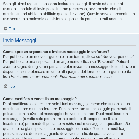
Solo gli utenti registrati possono inviare messaggi di posta ad altri utenti
usando il modulo di invio posta interno (ammesso, ovviamente, che gli
amministratori abbiano abilitato questa funzione). Questo serve a prevenire un
uso scorretto o malevolo del sistema di posta da parte di utenti anonimi.
Top
Invio Messaggi
Come apro un argomento o invio un messaggio in un forum?
Per pubblicare un nuovo argomento in un forum, clicca su “Nuovo argomento”.
Per pubblicare una risposta ad un argomento, clicca su “Rispondi”. Potresti
avere bisogno di registrarti prima di poter inviare un messaggio: le tue funzioni
disponibili sono elencate in fondo alla pagina del forum o dell’argomento (la
lista
Puoi aprire nuovi argomenti
,
Puoi votare nei sondaggi
, ecc.).
Top
Come modifico o cancello un messaggio?
Puoi modificare o cancellare solo i tuoi messaggi, a meno che tu non sia un
amministratore o un moderatore. Puoi cancellare un messaggio premendo il
pulsante con la «X» nel messaggio che vuoi eliminare. Puoi modificare un
messaggio (a volte solo per un limitato periodo di tempo dopo il suo
inserimento) premendo il pulsante
modifica
nel messaggio in questione. Se
qualcuno ha già risposto al tuo messaggio, quando effettui una modifica,
potresti trovare del testo aggiunto dove viene indicato quante volte l’hai
modificato. Un utente normale, generalmente, non può cancellare un