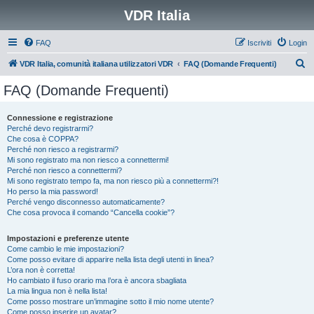
VDR Italia
FAQ
Iscriviti
Login
C
VDR Italia, comunità italiana utilizzatori VDR
FAQ (Domande Frequenti)
e
FAQ (Domande Frequenti)
r
c
Connessione e registrazione
Perché devo registrarmi?
a
Che cosa è COPPA?
Perché non riesco a registrarmi?
Mi sono registrato ma non riesco a connettermi!
Perché non riesco a connettermi?
Mi sono registrato tempo fa, ma non riesco più a connettermi?!
Ho perso la mia password!
Perché vengo disconnesso automaticamente?
Che cosa provoca il comando “Cancella cookie”?
Impostazioni e preferenze utente
Come cambio le mie impostazioni?
Come posso evitare di apparire nella lista degli utenti in linea?
L’ora non è corretta!
Ho cambiato il fuso orario ma l’ora è ancora sbagliata
La mia lingua non è nella lista!
Come posso mostrare un’immagine sotto il mio nome utente?
Come posso inserire un avatar?