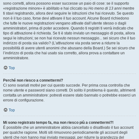
sono corretti, allora possono esser successe un paio di cose: se il supporto
«registrazione minore» è abilitato e hai cliccato su
Ho meno di 13 anni
mentre
ti stavi registrando, allora devi seguire le istruzioni che hai ricevuto. Se questo
non è il tuo caso, forse devi attivare il tuo account. Alcune Board richiedono
che tutte le nuove registrazioni vengano attivate dall’utente stesso o dagli
amministratori, prima di poter accedere. Quando ti registri ti verrà indicato che
tipo di attivazione è richiesta. Se ti è stato inviato un messaggio di posta, allora
segui le istruzioni; se non hai ricevuto nessun messaggio... sei sicuro che il tuo
indirizzo di posta sia valido? (L’attivazione via posta serve a ridurre la
possibilità di avere utenti anonimi che abusano della Board.) Se sei sicuro che
l’indirizzo di posta che hai usato sia corretto, allora prova a contattare un
amministratore.
Top
Perché non riesco a connettermi?
Ci sono svariati motivi per cui questo succede. Per prima cosa controlla che
nome utente e password siano corretti. Di solito il problema è questo, altrimenti
contatta un amministratore: potresti essere stato bannato o potrebbe esserci un
errore di configurazione.
Top
Mi sono registrato tempo fa, ma non riesco più a connettermi?!
È possibile che un amministratore abbia cancellato o disattivato il tuo account
per qualche ragione. Molti siti rimuovono periodicamente gli account degli
utenti che non hanno mai inviato messaggi, per ridurre la grandezza del