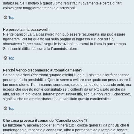
database. Se il motivo è quest’ultimo registrati nuovamente e cerca di farti
coinvolgere maggiormente nelle discussioni.
Top
Ho perso la mia password!
Niente panico! La tua password non può essere recuperata, ma può essere
rigenerata. Per far questo vai nella pagina di ingresso e clicca su
Ho
dimenticato la password
, segui le istruzioni e tornerai in linea in poco tempo.
Se riscontri difficoltà, contatta l’amministratore.
Top
Perché vengo disconnesso automaticamente?
Se non selezioni
Ricordami
quando effettui il login, il sistema ti terrà connesso
per un periodo prestabilito. Questo serve a evitare che qualcuno possa usare il
tuo nome utente. Per rimanere connesso, seleziona l’opzione quando entri, ma
ricorda che questo non è consigliato se ti colleghi da un PC usato anche da
altri, ad es. in biblioteca, Internet point, università, ecc. Se non vedi il checkbox,
significa che un amministratore ha disabilitato questa caratteristica.
Top
Che cosa provoca il comando “Cancella cookie”?
La funzione “Cancella cookie” eliminerà tutti i cookie generati da phpBB che ti
mantengono autenticato e connesso, oltre a permetterti ad esempio di tenere