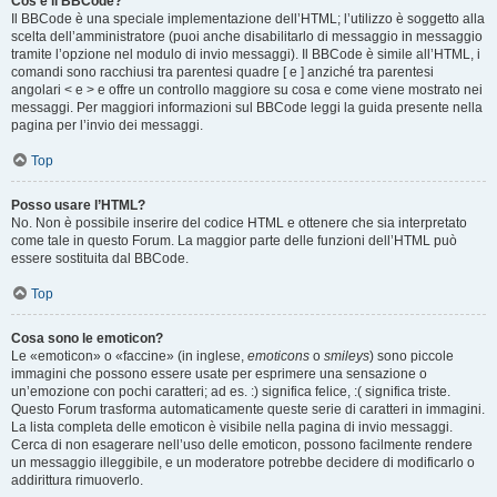
Cos’è il BBCode?
Il BBCode è una speciale implementazione dell’HTML; l’utilizzo è soggetto alla
scelta dell’amministratore (puoi anche disabilitarlo di messaggio in messaggio
tramite l’opzione nel modulo di invio messaggi). Il BBCode è simile all’HTML, i
comandi sono racchiusi tra parentesi quadre [ e ] anziché tra parentesi
angolari < e > e offre un controllo maggiore su cosa e come viene mostrato nei
messaggi. Per maggiori informazioni sul BBCode leggi la guida presente nella
pagina per l’invio dei messaggi.
Top
Posso usare l’HTML?
No. Non è possibile inserire del codice HTML e ottenere che sia interpretato
come tale in questo Forum. La maggior parte delle funzioni dell’HTML può
essere sostituita dal BBCode.
Top
Cosa sono le emoticon?
Le «emoticon» o «faccine» (in inglese,
emoticons
o
smileys
) sono piccole
immagini che possono essere usate per esprimere una sensazione o
un’emozione con pochi caratteri; ad es. :) significa felice, :( significa triste.
Questo Forum trasforma automaticamente queste serie di caratteri in immagini.
La lista completa delle emoticon è visibile nella pagina di invio messaggi.
Cerca di non esagerare nell’uso delle emoticon, possono facilmente rendere
un messaggio illeggibile, e un moderatore potrebbe decidere di modificarlo o
addirittura rimuoverlo.