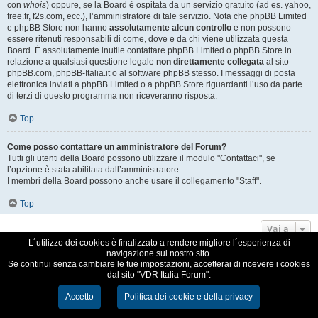
con
whois
) oppure, se la Board è ospitata da un servizio gratuito (ad es. yahoo,
free.fr, f2s.com, ecc.), l’amministratore di tale servizio. Nota che phpBB Limited
e phpBB Store non hanno
assolutamente alcun controllo
e non possono
essere ritenuti responsabili di come, dove e da chi viene utilizzata questa
Board. È assolutamente inutile contattare phpBB Limited o phpBB Store in
relazione a qualsiasi questione legale
non direttamente collegata
al sito
phpBB.com, phpBB-Italia.it o al software phpBB stesso. I messaggi di posta
elettronica inviati a phpBB Limited o a phpBB Store riguardanti l’uso da parte
di terzi di questo programma non riceveranno risposta.
Top
Come posso contattare un amministratore del Forum?
Tutti gli utenti della Board possono utilizzare il modulo "Contattaci", se
l’opzione è stata abilitata dall’amministratore.
I membri della Board possono anche usare il collegamento "Staff".
Top
Vai a
L´utilizzo dei cookies è finalizzato a rendere migliore l´esperienza di
navigazione sul nostro sito.
VDR Italia, comunità italiana utilizzatori VDR
Se continui senza cambiare le tue impostazioni, accetterai di ricevere i cookies
dal sito "VDR Italia Forum".
Creato da
phpBB
® Forum Software © phpBB Limited
Traduzione Italiana
phpBB-Italia.it
Accetto
Politica dei cookie e della privacy
Cookie e Privacy