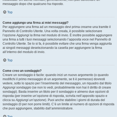
messaggio dopo che qualcuno ha risposto.
Top
Come aggiungo una firma ai miei messaggi?
Per aggiungere una firma ad un messaggio devi prima crearne una tramite il
Pannello di Controllo Utente. Una volta creata, è possibile selezionare
l’opzione
Aggiungi la firma
nel modulo di invio. È inoltre possibile aggiungere
una firma a tutti i tuoi messaggi selezionando l’apposita voce nel Pannello di
Controllo Utente. Se lo si fa, è possibile evitare che una firma venga aggiunta
ai singoli messaggi deselezionando la casella per aggiungere la firma
all’interno del modulo di invio.
Top
Come creo un sondaggio?
Creare un sondaggio è facile: quando inizi un nuovo argomento (o quando
modifichi il primo messaggio di un argomento, se ti è permesso) dovresti
vedere, sotto lo spazio per l’inserimento del messaggio, un riquadro dal titolo
Aggiungi sondaggio
(se non lo vedi, probabilmente non hai il diritto di creare
sondaggi). Basta inserire un titolo per il sondaggio e almeno due opzioni di
risposta (per inserire un’opzione di risposta, scrivila nell’apposito spazio e
clicca su
Aggiungi un’opzione
). Puoi anche stabilire i giorni di durata del
sondaggio (0 per non porre limiti). C’è un limite al numero di opzioni di risposta
che puoi aggiungere, stabilito dall’amministratore.
Top