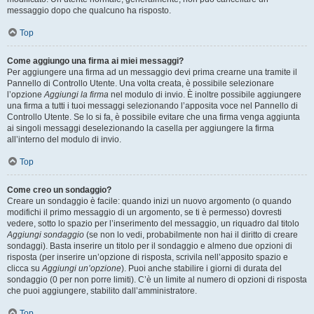
messaggio dopo che qualcuno ha risposto.
Top
Come aggiungo una firma ai miei messaggi?
Per aggiungere una firma ad un messaggio devi prima crearne una tramite il
Pannello di Controllo Utente. Una volta creata, è possibile selezionare
l’opzione
Aggiungi la firma
nel modulo di invio. È inoltre possibile aggiungere
una firma a tutti i tuoi messaggi selezionando l’apposita voce nel Pannello di
Controllo Utente. Se lo si fa, è possibile evitare che una firma venga aggiunta
ai singoli messaggi deselezionando la casella per aggiungere la firma
all’interno del modulo di invio.
Top
Come creo un sondaggio?
Creare un sondaggio è facile: quando inizi un nuovo argomento (o quando
modifichi il primo messaggio di un argomento, se ti è permesso) dovresti
vedere, sotto lo spazio per l’inserimento del messaggio, un riquadro dal titolo
Aggiungi sondaggio
(se non lo vedi, probabilmente non hai il diritto di creare
sondaggi). Basta inserire un titolo per il sondaggio e almeno due opzioni di
risposta (per inserire un’opzione di risposta, scrivila nell’apposito spazio e
clicca su
Aggiungi un’opzione
). Puoi anche stabilire i giorni di durata del
sondaggio (0 per non porre limiti). C’è un limite al numero di opzioni di risposta
che puoi aggiungere, stabilito dall’amministratore.
Top