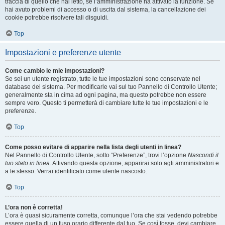
traccia di quello che hai letto, se l’amministrazione ha attivato la funzione. Se
hai avuto problemi di accesso o di uscita dal sistema, la cancellazione dei
cookie potrebbe risolvere tali disguidi.
Top
Impostazioni e preferenze utente
Come cambio le mie impostazioni?
Se sei un utente registrato, tutte le tue impostazioni sono conservate nel
database del sistema. Per modificarle vai sul tuo Pannello di Controllo Utente;
generalmente sta in cima ad ogni pagina, ma questo potrebbe non essere
sempre vero. Questo ti permetterà di cambiare tutte le tue impostazioni e le
preferenze.
Top
Come posso evitare di apparire nella lista degli utenti in linea?
Nel Pannello di Controllo Utente, sotto “Preferenze”, trovi l’opzione
Nascondi il
tuo stato in linea
. Attivando questa opzione, apparirai solo agli amministratori e
a te stesso. Verrai identificato come utente nascosto.
Top
L’ora non è corretta!
L’ora è quasi sicuramente corretta, comunque l’ora che stai vedendo potrebbe
essere quella di un fuso orario differente dal tuo. Se così fosse, devi cambiare