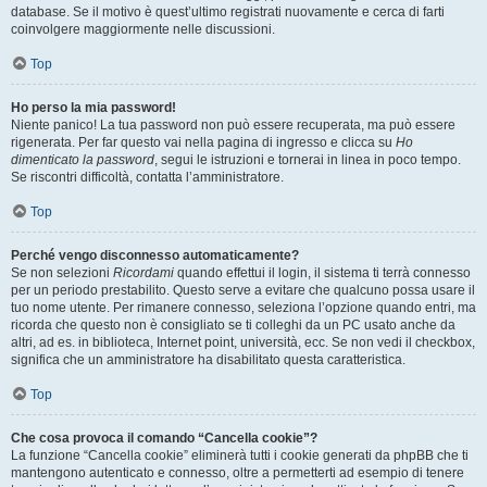
database. Se il motivo è quest’ultimo registrati nuovamente e cerca di farti
coinvolgere maggiormente nelle discussioni.
Top
Ho perso la mia password!
Niente panico! La tua password non può essere recuperata, ma può essere
rigenerata. Per far questo vai nella pagina di ingresso e clicca su
Ho
dimenticato la password
, segui le istruzioni e tornerai in linea in poco tempo.
Se riscontri difficoltà, contatta l’amministratore.
Top
Perché vengo disconnesso automaticamente?
Se non selezioni
Ricordami
quando effettui il login, il sistema ti terrà connesso
per un periodo prestabilito. Questo serve a evitare che qualcuno possa usare il
tuo nome utente. Per rimanere connesso, seleziona l’opzione quando entri, ma
ricorda che questo non è consigliato se ti colleghi da un PC usato anche da
altri, ad es. in biblioteca, Internet point, università, ecc. Se non vedi il checkbox,
significa che un amministratore ha disabilitato questa caratteristica.
Top
Che cosa provoca il comando “Cancella cookie”?
La funzione “Cancella cookie” eliminerà tutti i cookie generati da phpBB che ti
mantengono autenticato e connesso, oltre a permetterti ad esempio di tenere