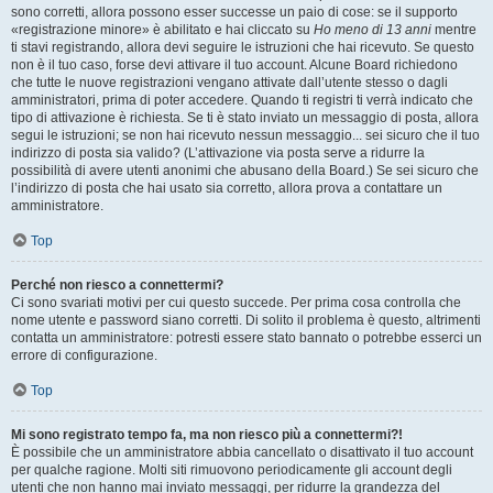
sono corretti, allora possono esser successe un paio di cose: se il supporto
«registrazione minore» è abilitato e hai cliccato su
Ho meno di 13 anni
mentre
ti stavi registrando, allora devi seguire le istruzioni che hai ricevuto. Se questo
non è il tuo caso, forse devi attivare il tuo account. Alcune Board richiedono
che tutte le nuove registrazioni vengano attivate dall’utente stesso o dagli
amministratori, prima di poter accedere. Quando ti registri ti verrà indicato che
tipo di attivazione è richiesta. Se ti è stato inviato un messaggio di posta, allora
segui le istruzioni; se non hai ricevuto nessun messaggio... sei sicuro che il tuo
indirizzo di posta sia valido? (L’attivazione via posta serve a ridurre la
possibilità di avere utenti anonimi che abusano della Board.) Se sei sicuro che
l’indirizzo di posta che hai usato sia corretto, allora prova a contattare un
amministratore.
Top
Perché non riesco a connettermi?
Ci sono svariati motivi per cui questo succede. Per prima cosa controlla che
nome utente e password siano corretti. Di solito il problema è questo, altrimenti
contatta un amministratore: potresti essere stato bannato o potrebbe esserci un
errore di configurazione.
Top
Mi sono registrato tempo fa, ma non riesco più a connettermi?!
È possibile che un amministratore abbia cancellato o disattivato il tuo account
per qualche ragione. Molti siti rimuovono periodicamente gli account degli
utenti che non hanno mai inviato messaggi, per ridurre la grandezza del