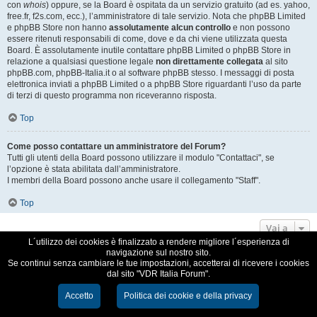
con
whois
) oppure, se la Board è ospitata da un servizio gratuito (ad es. yahoo,
free.fr, f2s.com, ecc.), l’amministratore di tale servizio. Nota che phpBB Limited
e phpBB Store non hanno
assolutamente alcun controllo
e non possono
essere ritenuti responsabili di come, dove e da chi viene utilizzata questa
Board. È assolutamente inutile contattare phpBB Limited o phpBB Store in
relazione a qualsiasi questione legale
non direttamente collegata
al sito
phpBB.com, phpBB-Italia.it o al software phpBB stesso. I messaggi di posta
elettronica inviati a phpBB Limited o a phpBB Store riguardanti l’uso da parte
di terzi di questo programma non riceveranno risposta.
Top
Come posso contattare un amministratore del Forum?
Tutti gli utenti della Board possono utilizzare il modulo "Contattaci", se
l’opzione è stata abilitata dall’amministratore.
I membri della Board possono anche usare il collegamento "Staff".
Top
Vai a
L´utilizzo dei cookies è finalizzato a rendere migliore l´esperienza di
navigazione sul nostro sito.
VDR Italia, comunità italiana utilizzatori VDR
Se continui senza cambiare le tue impostazioni, accetterai di ricevere i cookies
dal sito "VDR Italia Forum".
Creato da
phpBB
® Forum Software © phpBB Limited
Traduzione Italiana
phpBB-Italia.it
Accetto
Politica dei cookie e della privacy
Cookie e Privacy