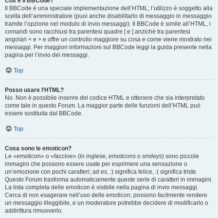
Cos’è il BBCode?
Il BBCode è una speciale implementazione dell’HTML; l’utilizzo è soggetto alla
scelta dell’amministratore (puoi anche disabilitarlo di messaggio in messaggio
tramite l’opzione nel modulo di invio messaggi). Il BBCode è simile all’HTML, i
comandi sono racchiusi tra parentesi quadre [ e ] anziché tra parentesi
angolari < e > e offre un controllo maggiore su cosa e come viene mostrato nei
messaggi. Per maggiori informazioni sul BBCode leggi la guida presente nella
pagina per l’invio dei messaggi.
Top
Posso usare l’HTML?
No. Non è possibile inserire del codice HTML e ottenere che sia interpretato
come tale in questo Forum. La maggior parte delle funzioni dell’HTML può
essere sostituita dal BBCode.
Top
Cosa sono le emoticon?
Le «emoticon» o «faccine» (in inglese,
emoticons
o
smileys
) sono piccole
immagini che possono essere usate per esprimere una sensazione o
un’emozione con pochi caratteri; ad es. :) significa felice, :( significa triste.
Questo Forum trasforma automaticamente queste serie di caratteri in immagini.
La lista completa delle emoticon è visibile nella pagina di invio messaggi.
Cerca di non esagerare nell’uso delle emoticon, possono facilmente rendere
un messaggio illeggibile, e un moderatore potrebbe decidere di modificarlo o
addirittura rimuoverlo.