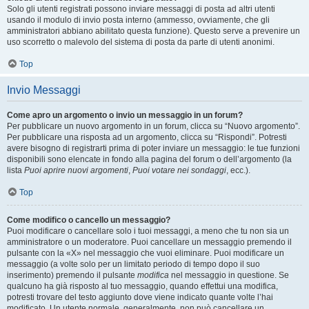
Solo gli utenti registrati possono inviare messaggi di posta ad altri utenti
usando il modulo di invio posta interno (ammesso, ovviamente, che gli
amministratori abbiano abilitato questa funzione). Questo serve a prevenire un
uso scorretto o malevolo del sistema di posta da parte di utenti anonimi.
Top
Invio Messaggi
Come apro un argomento o invio un messaggio in un forum?
Per pubblicare un nuovo argomento in un forum, clicca su “Nuovo argomento”.
Per pubblicare una risposta ad un argomento, clicca su “Rispondi”. Potresti
avere bisogno di registrarti prima di poter inviare un messaggio: le tue funzioni
disponibili sono elencate in fondo alla pagina del forum o dell’argomento (la
lista
Puoi aprire nuovi argomenti
,
Puoi votare nei sondaggi
, ecc.).
Top
Come modifico o cancello un messaggio?
Puoi modificare o cancellare solo i tuoi messaggi, a meno che tu non sia un
amministratore o un moderatore. Puoi cancellare un messaggio premendo il
pulsante con la «X» nel messaggio che vuoi eliminare. Puoi modificare un
messaggio (a volte solo per un limitato periodo di tempo dopo il suo
inserimento) premendo il pulsante
modifica
nel messaggio in questione. Se
qualcuno ha già risposto al tuo messaggio, quando effettui una modifica,
potresti trovare del testo aggiunto dove viene indicato quante volte l’hai
modificato. Un utente normale, generalmente, non può cancellare un