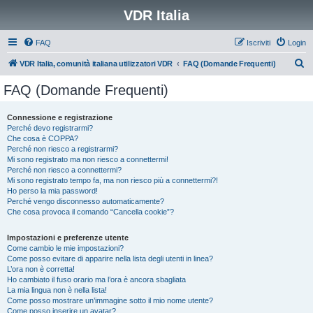
VDR Italia
FAQ
Iscriviti
Login
C
VDR Italia, comunità italiana utilizzatori VDR
FAQ (Domande Frequenti)
e
FAQ (Domande Frequenti)
r
c
Connessione e registrazione
Perché devo registrarmi?
a
Che cosa è COPPA?
Perché non riesco a registrarmi?
Mi sono registrato ma non riesco a connettermi!
Perché non riesco a connettermi?
Mi sono registrato tempo fa, ma non riesco più a connettermi?!
Ho perso la mia password!
Perché vengo disconnesso automaticamente?
Che cosa provoca il comando “Cancella cookie”?
Impostazioni e preferenze utente
Come cambio le mie impostazioni?
Come posso evitare di apparire nella lista degli utenti in linea?
L’ora non è corretta!
Ho cambiato il fuso orario ma l’ora è ancora sbagliata
La mia lingua non è nella lista!
Come posso mostrare un’immagine sotto il mio nome utente?
Come posso inserire un avatar?