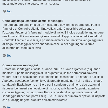
messaggio dopo che qualcuno ha risposto.
Top
Come aggiungo una firma ai miei messaggi?
Per aggiungere una firma ad un messaggio devi prima crearne una tramite il
Pannello di Controllo Utente. Una volta creata, è possibile selezionare
l’opzione
Aggiungi la firma
nel modulo di invio. È inoltre possibile aggiungere
una firma a tutti i tuoi messaggi selezionando l’apposita voce nel Pannello di
Controllo Utente. Se lo si fa, è possibile evitare che una firma venga aggiunta
ai singoli messaggi deselezionando la casella per aggiungere la firma
all’interno del modulo di invio.
Top
Come creo un sondaggio?
Creare un sondaggio è facile: quando inizi un nuovo argomento (o quando
modifichi il primo messaggio di un argomento, se ti è permesso) dovresti
vedere, sotto lo spazio per l’inserimento del messaggio, un riquadro dal titolo
Aggiungi sondaggio
(se non lo vedi, probabilmente non hai il diritto di creare
sondaggi). Basta inserire un titolo per il sondaggio e almeno due opzioni di
risposta (per inserire un’opzione di risposta, scrivila nell’apposito spazio e
clicca su
Aggiungi un’opzione
). Puoi anche stabilire i giorni di durata del
sondaggio (0 per non porre limiti). C’è un limite al numero di opzioni di risposta
che puoi aggiungere, stabilito dall’amministratore.
Top