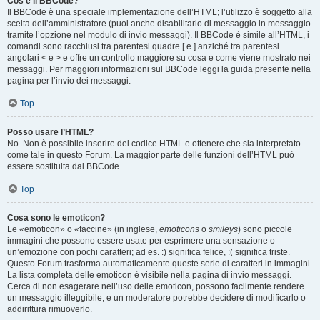
Cos’è il BBCode?
Il BBCode è una speciale implementazione dell’HTML; l’utilizzo è soggetto alla
scelta dell’amministratore (puoi anche disabilitarlo di messaggio in messaggio
tramite l’opzione nel modulo di invio messaggi). Il BBCode è simile all’HTML, i
comandi sono racchiusi tra parentesi quadre [ e ] anziché tra parentesi
angolari < e > e offre un controllo maggiore su cosa e come viene mostrato nei
messaggi. Per maggiori informazioni sul BBCode leggi la guida presente nella
pagina per l’invio dei messaggi.
Top
Posso usare l’HTML?
No. Non è possibile inserire del codice HTML e ottenere che sia interpretato
come tale in questo Forum. La maggior parte delle funzioni dell’HTML può
essere sostituita dal BBCode.
Top
Cosa sono le emoticon?
Le «emoticon» o «faccine» (in inglese,
emoticons
o
smileys
) sono piccole
immagini che possono essere usate per esprimere una sensazione o
un’emozione con pochi caratteri; ad es. :) significa felice, :( significa triste.
Questo Forum trasforma automaticamente queste serie di caratteri in immagini.
La lista completa delle emoticon è visibile nella pagina di invio messaggi.
Cerca di non esagerare nell’uso delle emoticon, possono facilmente rendere
un messaggio illeggibile, e un moderatore potrebbe decidere di modificarlo o
addirittura rimuoverlo.