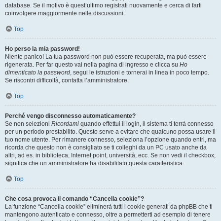
database. Se il motivo è quest’ultimo registrati nuovamente e cerca di farti
coinvolgere maggiormente nelle discussioni.
Top
Ho perso la mia password!
Niente panico! La tua password non può essere recuperata, ma può essere
rigenerata. Per far questo vai nella pagina di ingresso e clicca su
Ho
dimenticato la password
, segui le istruzioni e tornerai in linea in poco tempo.
Se riscontri difficoltà, contatta l’amministratore.
Top
Perché vengo disconnesso automaticamente?
Se non selezioni
Ricordami
quando effettui il login, il sistema ti terrà connesso
per un periodo prestabilito. Questo serve a evitare che qualcuno possa usare il
tuo nome utente. Per rimanere connesso, seleziona l’opzione quando entri, ma
ricorda che questo non è consigliato se ti colleghi da un PC usato anche da
altri, ad es. in biblioteca, Internet point, università, ecc. Se non vedi il checkbox,
significa che un amministratore ha disabilitato questa caratteristica.
Top
Che cosa provoca il comando “Cancella cookie”?
La funzione “Cancella cookie” eliminerà tutti i cookie generati da phpBB che ti
mantengono autenticato e connesso, oltre a permetterti ad esempio di tenere