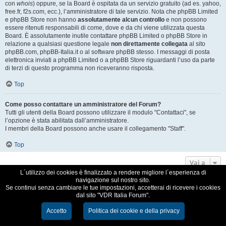
con
whois
) oppure, se la Board è ospitata da un servizio gratuito (ad es. yahoo,
free.fr, f2s.com, ecc.), l’amministratore di tale servizio. Nota che phpBB Limited
e phpBB Store non hanno
assolutamente alcun controllo
e non possono
essere ritenuti responsabili di come, dove e da chi viene utilizzata questa
Board. È assolutamente inutile contattare phpBB Limited o phpBB Store in
relazione a qualsiasi questione legale
non direttamente collegata
al sito
phpBB.com, phpBB-Italia.it o al software phpBB stesso. I messaggi di posta
elettronica inviati a phpBB Limited o a phpBB Store riguardanti l’uso da parte
di terzi di questo programma non riceveranno risposta.
Top
Come posso contattare un amministratore del Forum?
Tutti gli utenti della Board possono utilizzare il modulo "Contattaci", se
l’opzione è stata abilitata dall’amministratore.
I membri della Board possono anche usare il collegamento "Staff".
Top
Vai a
L´utilizzo dei cookies è finalizzato a rendere migliore l´esperienza di
navigazione sul nostro sito.
VDR Italia, comunità italiana utilizzatori VDR
Se continui senza cambiare le tue impostazioni, accetterai di ricevere i cookies
dal sito "VDR Italia Forum".
Creato da
phpBB
® Forum Software © phpBB Limited
Traduzione Italiana
phpBB-Italia.it
Accetto
Politica dei cookie e della privacy
Cookie e Privacy