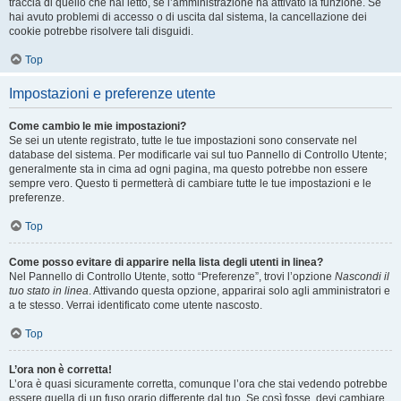
traccia di quello che hai letto, se l’amministrazione ha attivato la funzione. Se
hai avuto problemi di accesso o di uscita dal sistema, la cancellazione dei
cookie potrebbe risolvere tali disguidi.
Top
Impostazioni e preferenze utente
Come cambio le mie impostazioni?
Se sei un utente registrato, tutte le tue impostazioni sono conservate nel
database del sistema. Per modificarle vai sul tuo Pannello di Controllo Utente;
generalmente sta in cima ad ogni pagina, ma questo potrebbe non essere
sempre vero. Questo ti permetterà di cambiare tutte le tue impostazioni e le
preferenze.
Top
Come posso evitare di apparire nella lista degli utenti in linea?
Nel Pannello di Controllo Utente, sotto “Preferenze”, trovi l’opzione
Nascondi il
tuo stato in linea
. Attivando questa opzione, apparirai solo agli amministratori e
a te stesso. Verrai identificato come utente nascosto.
Top
L’ora non è corretta!
L’ora è quasi sicuramente corretta, comunque l’ora che stai vedendo potrebbe
essere quella di un fuso orario differente dal tuo. Se così fosse, devi cambiare