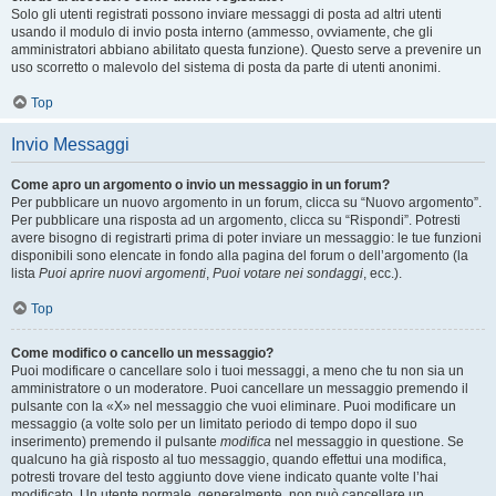
Solo gli utenti registrati possono inviare messaggi di posta ad altri utenti
usando il modulo di invio posta interno (ammesso, ovviamente, che gli
amministratori abbiano abilitato questa funzione). Questo serve a prevenire un
uso scorretto o malevolo del sistema di posta da parte di utenti anonimi.
Top
Invio Messaggi
Come apro un argomento o invio un messaggio in un forum?
Per pubblicare un nuovo argomento in un forum, clicca su “Nuovo argomento”.
Per pubblicare una risposta ad un argomento, clicca su “Rispondi”. Potresti
avere bisogno di registrarti prima di poter inviare un messaggio: le tue funzioni
disponibili sono elencate in fondo alla pagina del forum o dell’argomento (la
lista
Puoi aprire nuovi argomenti
,
Puoi votare nei sondaggi
, ecc.).
Top
Come modifico o cancello un messaggio?
Puoi modificare o cancellare solo i tuoi messaggi, a meno che tu non sia un
amministratore o un moderatore. Puoi cancellare un messaggio premendo il
pulsante con la «X» nel messaggio che vuoi eliminare. Puoi modificare un
messaggio (a volte solo per un limitato periodo di tempo dopo il suo
inserimento) premendo il pulsante
modifica
nel messaggio in questione. Se
qualcuno ha già risposto al tuo messaggio, quando effettui una modifica,
potresti trovare del testo aggiunto dove viene indicato quante volte l’hai
modificato. Un utente normale, generalmente, non può cancellare un