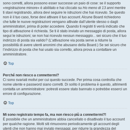
sono corretti, allora possono esser successe un paio di cose: se il supporto
«registrazione minore» è abilitato e hai cliccato su
Ho meno di 13 anni
mentre
ti stavi registrando, allora devi seguire le istruzioni che hai ricevuto. Se questo
non è il tuo caso, forse devi attivare il tuo account. Alcune Board richiedono
che tutte le nuove registrazioni vengano attivate dall’utente stesso o dagli
amministratori, prima di poter accedere. Quando ti registri ti verrà indicato che
tipo di attivazione è richiesta. Se ti è stato inviato un messaggio di posta, allora
segui le istruzioni; se non hai ricevuto nessun messaggio... sei sicuro che il tuo
indirizzo di posta sia valido? (L’attivazione via posta serve a ridurre la
possibilità di avere utenti anonimi che abusano della Board.) Se sei sicuro che
l’indirizzo di posta che hai usato sia corretto, allora prova a contattare un
amministratore.
Top
Perché non riesco a connettermi?
Ci sono svariati motivi per cui questo succede. Per prima cosa controlla che
nome utente e password siano corretti. Di solito il problema è questo, altrimenti
contatta un amministratore: potresti essere stato bannato o potrebbe esserci un
errore di configurazione.
Top
Mi sono registrato tempo fa, ma non riesco più a connettermi?!
È possibile che un amministratore abbia cancellato o disattivato il tuo account
per qualche ragione. Molti siti rimuovono periodicamente gli account degli
utenti che non hanno mai inviato messaggi, per ridurre la grandezza del