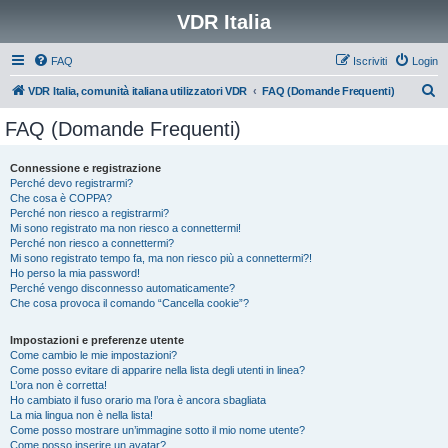
VDR Italia
FAQ
Iscriviti
Login
C
VDR Italia, comunità italiana utilizzatori VDR
FAQ (Domande Frequenti)
e
FAQ (Domande Frequenti)
r
c
Connessione e registrazione
Perché devo registrarmi?
a
Che cosa è COPPA?
Perché non riesco a registrarmi?
Mi sono registrato ma non riesco a connettermi!
Perché non riesco a connettermi?
Mi sono registrato tempo fa, ma non riesco più a connettermi?!
Ho perso la mia password!
Perché vengo disconnesso automaticamente?
Che cosa provoca il comando “Cancella cookie”?
Impostazioni e preferenze utente
Come cambio le mie impostazioni?
Come posso evitare di apparire nella lista degli utenti in linea?
L’ora non è corretta!
Ho cambiato il fuso orario ma l’ora è ancora sbagliata
La mia lingua non è nella lista!
Come posso mostrare un’immagine sotto il mio nome utente?
Come posso inserire un avatar?