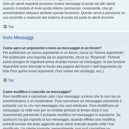
Solo gli utenti registrati possono inviare messaggi di posta ad altri utenti
usando il modulo di invio posta interno (ammesso, ovviamente, che gli
amministratori abbiano abilitato questa funzione). Questo serve a prevenire un
uso scorretto o malevolo del sistema di posta da parte di utenti anonimi.
Top
Invio Messaggi
Come apro un argomento o invio un messaggio in un forum?
Per pubblicare un nuovo argomento in un forum, clicca su “Nuovo argomento”.
Per pubblicare una risposta ad un argomento, clicca su “Rispondi”. Potresti
avere bisogno di registrarti prima di poter inviare un messaggio: le tue funzioni
disponibili sono elencate in fondo alla pagina del forum o dell’argomento (la
lista
Puoi aprire nuovi argomenti
,
Puoi votare nei sondaggi
, ecc.).
Top
Come modifico o cancello un messaggio?
Puoi modificare o cancellare solo i tuoi messaggi, a meno che tu non sia un
amministratore o un moderatore. Puoi cancellare un messaggio premendo il
pulsante con la «X» nel messaggio che vuoi eliminare. Puoi modificare un
messaggio (a volte solo per un limitato periodo di tempo dopo il suo
inserimento) premendo il pulsante
modifica
nel messaggio in questione. Se
qualcuno ha già risposto al tuo messaggio, quando effettui una modifica,
potresti trovare del testo aggiunto dove viene indicato quante volte l’hai
modificato. Un utente normale, generalmente, non può cancellare un