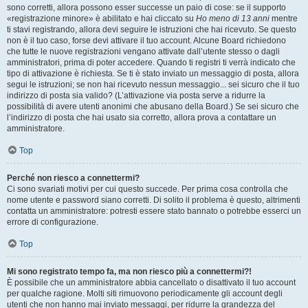
sono corretti, allora possono esser successe un paio di cose: se il supporto
«registrazione minore» è abilitato e hai cliccato su
Ho meno di 13 anni
mentre
ti stavi registrando, allora devi seguire le istruzioni che hai ricevuto. Se questo
non è il tuo caso, forse devi attivare il tuo account. Alcune Board richiedono
che tutte le nuove registrazioni vengano attivate dall’utente stesso o dagli
amministratori, prima di poter accedere. Quando ti registri ti verrà indicato che
tipo di attivazione è richiesta. Se ti è stato inviato un messaggio di posta, allora
segui le istruzioni; se non hai ricevuto nessun messaggio... sei sicuro che il tuo
indirizzo di posta sia valido? (L’attivazione via posta serve a ridurre la
possibilità di avere utenti anonimi che abusano della Board.) Se sei sicuro che
l’indirizzo di posta che hai usato sia corretto, allora prova a contattare un
amministratore.
Top
Perché non riesco a connettermi?
Ci sono svariati motivi per cui questo succede. Per prima cosa controlla che
nome utente e password siano corretti. Di solito il problema è questo, altrimenti
contatta un amministratore: potresti essere stato bannato o potrebbe esserci un
errore di configurazione.
Top
Mi sono registrato tempo fa, ma non riesco più a connettermi?!
È possibile che un amministratore abbia cancellato o disattivato il tuo account
per qualche ragione. Molti siti rimuovono periodicamente gli account degli
utenti che non hanno mai inviato messaggi, per ridurre la grandezza del