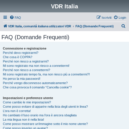
VDR Italia
FAQ
Iscriviti
Login
C
VDR Italia, comunità italiana utilizzatori VDR
FAQ (Domande Frequenti)
e
FAQ (Domande Frequenti)
r
c
Connessione e registrazione
Perché devo registrarmi?
a
Che cosa è COPPA?
Perché non riesco a registrarmi?
Mi sono registrato ma non riesco a connettermi!
Perché non riesco a connettermi?
Mi sono registrato tempo fa, ma non riesco più a connettermi?!
Ho perso la mia password!
Perché vengo disconnesso automaticamente?
Che cosa provoca il comando “Cancella cookie”?
Impostazioni e preferenze utente
Come cambio le mie impostazioni?
Come posso evitare di apparire nella lista degli utenti in linea?
L’ora non è corretta!
Ho cambiato il fuso orario ma l’ora è ancora sbagliata
La mia lingua non è nella lista!
Come posso mostrare un’immagine sotto il mio nome utente?
Come posso inserire un avatar?