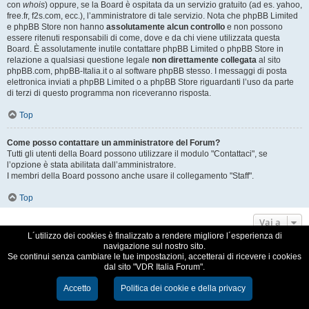
con
whois
) oppure, se la Board è ospitata da un servizio gratuito (ad es. yahoo,
free.fr, f2s.com, ecc.), l’amministratore di tale servizio. Nota che phpBB Limited
e phpBB Store non hanno
assolutamente alcun controllo
e non possono
essere ritenuti responsabili di come, dove e da chi viene utilizzata questa
Board. È assolutamente inutile contattare phpBB Limited o phpBB Store in
relazione a qualsiasi questione legale
non direttamente collegata
al sito
phpBB.com, phpBB-Italia.it o al software phpBB stesso. I messaggi di posta
elettronica inviati a phpBB Limited o a phpBB Store riguardanti l’uso da parte
di terzi di questo programma non riceveranno risposta.
Top
Come posso contattare un amministratore del Forum?
Tutti gli utenti della Board possono utilizzare il modulo "Contattaci", se
l’opzione è stata abilitata dall’amministratore.
I membri della Board possono anche usare il collegamento "Staff".
Top
Vai a
L´utilizzo dei cookies è finalizzato a rendere migliore l´esperienza di
navigazione sul nostro sito.
VDR Italia, comunità italiana utilizzatori VDR
Se continui senza cambiare le tue impostazioni, accetterai di ricevere i cookies
dal sito "VDR Italia Forum".
Creato da
phpBB
® Forum Software © phpBB Limited
Traduzione Italiana
phpBB-Italia.it
Accetto
Politica dei cookie e della privacy
Cookie e Privacy