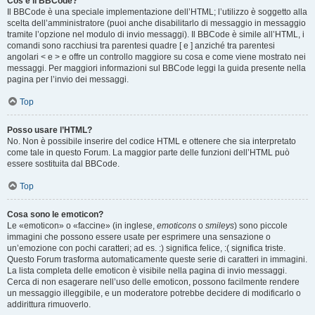
Cos’è il BBCode?
Il BBCode è una speciale implementazione dell’HTML; l’utilizzo è soggetto alla
scelta dell’amministratore (puoi anche disabilitarlo di messaggio in messaggio
tramite l’opzione nel modulo di invio messaggi). Il BBCode è simile all’HTML, i
comandi sono racchiusi tra parentesi quadre [ e ] anziché tra parentesi
angolari < e > e offre un controllo maggiore su cosa e come viene mostrato nei
messaggi. Per maggiori informazioni sul BBCode leggi la guida presente nella
pagina per l’invio dei messaggi.
Top
Posso usare l’HTML?
No. Non è possibile inserire del codice HTML e ottenere che sia interpretato
come tale in questo Forum. La maggior parte delle funzioni dell’HTML può
essere sostituita dal BBCode.
Top
Cosa sono le emoticon?
Le «emoticon» o «faccine» (in inglese,
emoticons
o
smileys
) sono piccole
immagini che possono essere usate per esprimere una sensazione o
un’emozione con pochi caratteri; ad es. :) significa felice, :( significa triste.
Questo Forum trasforma automaticamente queste serie di caratteri in immagini.
La lista completa delle emoticon è visibile nella pagina di invio messaggi.
Cerca di non esagerare nell’uso delle emoticon, possono facilmente rendere
un messaggio illeggibile, e un moderatore potrebbe decidere di modificarlo o
addirittura rimuoverlo.