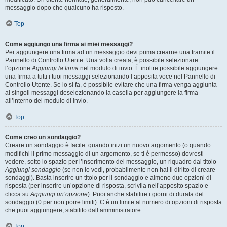
messaggio dopo che qualcuno ha risposto.
Top
Come aggiungo una firma ai miei messaggi?
Per aggiungere una firma ad un messaggio devi prima crearne una tramite il
Pannello di Controllo Utente. Una volta creata, è possibile selezionare
l’opzione
Aggiungi la firma
nel modulo di invio. È inoltre possibile aggiungere
una firma a tutti i tuoi messaggi selezionando l’apposita voce nel Pannello di
Controllo Utente. Se lo si fa, è possibile evitare che una firma venga aggiunta
ai singoli messaggi deselezionando la casella per aggiungere la firma
all’interno del modulo di invio.
Top
Come creo un sondaggio?
Creare un sondaggio è facile: quando inizi un nuovo argomento (o quando
modifichi il primo messaggio di un argomento, se ti è permesso) dovresti
vedere, sotto lo spazio per l’inserimento del messaggio, un riquadro dal titolo
Aggiungi sondaggio
(se non lo vedi, probabilmente non hai il diritto di creare
sondaggi). Basta inserire un titolo per il sondaggio e almeno due opzioni di
risposta (per inserire un’opzione di risposta, scrivila nell’apposito spazio e
clicca su
Aggiungi un’opzione
). Puoi anche stabilire i giorni di durata del
sondaggio (0 per non porre limiti). C’è un limite al numero di opzioni di risposta
che puoi aggiungere, stabilito dall’amministratore.
Top