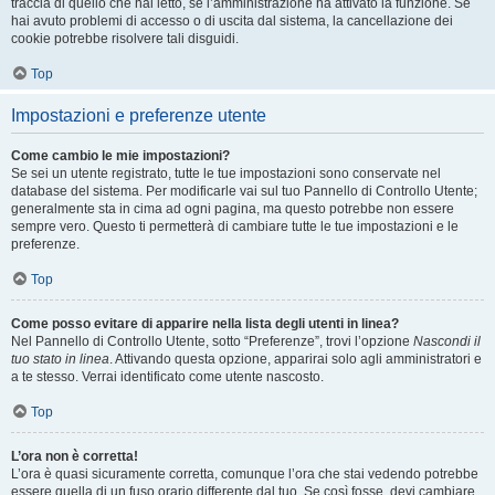
traccia di quello che hai letto, se l’amministrazione ha attivato la funzione. Se
hai avuto problemi di accesso o di uscita dal sistema, la cancellazione dei
cookie potrebbe risolvere tali disguidi.
Top
Impostazioni e preferenze utente
Come cambio le mie impostazioni?
Se sei un utente registrato, tutte le tue impostazioni sono conservate nel
database del sistema. Per modificarle vai sul tuo Pannello di Controllo Utente;
generalmente sta in cima ad ogni pagina, ma questo potrebbe non essere
sempre vero. Questo ti permetterà di cambiare tutte le tue impostazioni e le
preferenze.
Top
Come posso evitare di apparire nella lista degli utenti in linea?
Nel Pannello di Controllo Utente, sotto “Preferenze”, trovi l’opzione
Nascondi il
tuo stato in linea
. Attivando questa opzione, apparirai solo agli amministratori e
a te stesso. Verrai identificato come utente nascosto.
Top
L’ora non è corretta!
L’ora è quasi sicuramente corretta, comunque l’ora che stai vedendo potrebbe
essere quella di un fuso orario differente dal tuo. Se così fosse, devi cambiare