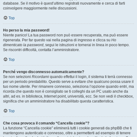
database. Se il motivo è quest’ultimo registrati nuovamente e cerca di farti
coinvolgere maggiormente nelle discussioni.
Top
Ho perso la mia password!
Niente panico! La tua password non può essere recuperata, ma può essere
rigenerata. Per far questo vai nella pagina di ingresso e clicca su
Ho
dimenticato la password
, segui le istruzioni e tornerai in linea in poco tempo.
Se riscontri difficoltà, contatta l’amministratore.
Top
Perché vengo disconnesso automaticamente?
Se non selezioni
Ricordami
quando effettui il login, il sistema ti terrà connesso
per un periodo prestabilito. Questo serve a evitare che qualcuno possa usare il
tuo nome utente. Per rimanere connesso, seleziona l’opzione quando entri, ma
ricorda che questo non è consigliato se ti colleghi da un PC usato anche da
altri, ad es. in biblioteca, Internet point, università, ecc. Se non vedi il checkbox,
significa che un amministratore ha disabilitato questa caratteristica.
Top
Che cosa provoca il comando “Cancella cookie”?
La funzione “Cancella cookie” eliminerà tutti i cookie generati da phpBB che ti
mantengono autenticato e connesso, oltre a permetterti ad esempio di tenere