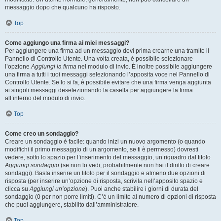
messaggio dopo che qualcuno ha risposto.
Top
Come aggiungo una firma ai miei messaggi?
Per aggiungere una firma ad un messaggio devi prima crearne una tramite il
Pannello di Controllo Utente. Una volta creata, è possibile selezionare
l’opzione
Aggiungi la firma
nel modulo di invio. È inoltre possibile aggiungere
una firma a tutti i tuoi messaggi selezionando l’apposita voce nel Pannello di
Controllo Utente. Se lo si fa, è possibile evitare che una firma venga aggiunta
ai singoli messaggi deselezionando la casella per aggiungere la firma
all’interno del modulo di invio.
Top
Come creo un sondaggio?
Creare un sondaggio è facile: quando inizi un nuovo argomento (o quando
modifichi il primo messaggio di un argomento, se ti è permesso) dovresti
vedere, sotto lo spazio per l’inserimento del messaggio, un riquadro dal titolo
Aggiungi sondaggio
(se non lo vedi, probabilmente non hai il diritto di creare
sondaggi). Basta inserire un titolo per il sondaggio e almeno due opzioni di
risposta (per inserire un’opzione di risposta, scrivila nell’apposito spazio e
clicca su
Aggiungi un’opzione
). Puoi anche stabilire i giorni di durata del
sondaggio (0 per non porre limiti). C’è un limite al numero di opzioni di risposta
che puoi aggiungere, stabilito dall’amministratore.
Top