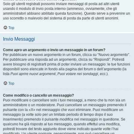
Solo gli utenti registrati possono inviare messaggi di posta ad altri utenti
usando il modulo di invio posta interno (ammesso, ovviamente, che gli
amministratori abbiano abilitato questa funzione). Questo serve a prevenire un
uso scorretto o malevolo del sistema di posta da parte di utenti anonimi.
Top
Invio Messaggi
Come apro un argomento o invio un messaggio in un forum?
Per pubblicare un nuovo argomento in un forum, clicca su “Nuovo argomento”.
Per pubblicare una risposta ad un argomento, clicca su “Rispondi”. Potresti
avere bisogno di registrarti prima di poter inviare un messaggio: le tue funzioni
disponibili sono elencate in fondo alla pagina del forum o dell’argomento (la
lista
Puoi aprire nuovi argomenti
,
Puoi votare nei sondaggi
, ecc.).
Top
Come modifico o cancello un messaggio?
Puoi modificare o cancellare solo i tuoi messaggi, a meno che tu non sia un
amministratore o un moderatore. Puoi cancellare un messaggio premendo il
pulsante con la «X» nel messaggio che vuoi eliminare. Puoi modificare un
messaggio (a volte solo per un limitato periodo di tempo dopo il suo
inserimento) premendo il pulsante
modifica
nel messaggio in questione. Se
qualcuno ha già risposto al tuo messaggio, quando effettui una modifica,
potresti trovare del testo aggiunto dove viene indicato quante volte l’hai
modificato. Un utente normale, generalmente, non può cancellare un