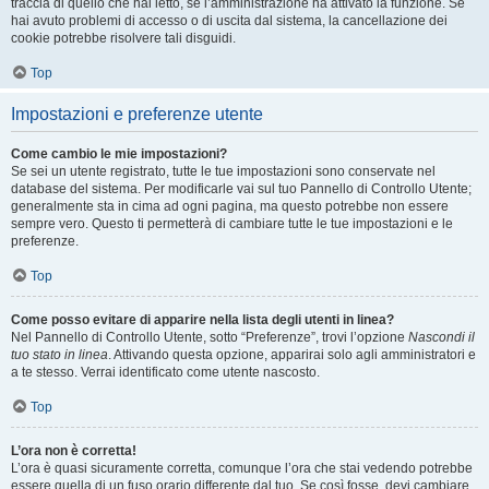
traccia di quello che hai letto, se l’amministrazione ha attivato la funzione. Se
hai avuto problemi di accesso o di uscita dal sistema, la cancellazione dei
cookie potrebbe risolvere tali disguidi.
Top
Impostazioni e preferenze utente
Come cambio le mie impostazioni?
Se sei un utente registrato, tutte le tue impostazioni sono conservate nel
database del sistema. Per modificarle vai sul tuo Pannello di Controllo Utente;
generalmente sta in cima ad ogni pagina, ma questo potrebbe non essere
sempre vero. Questo ti permetterà di cambiare tutte le tue impostazioni e le
preferenze.
Top
Come posso evitare di apparire nella lista degli utenti in linea?
Nel Pannello di Controllo Utente, sotto “Preferenze”, trovi l’opzione
Nascondi il
tuo stato in linea
. Attivando questa opzione, apparirai solo agli amministratori e
a te stesso. Verrai identificato come utente nascosto.
Top
L’ora non è corretta!
L’ora è quasi sicuramente corretta, comunque l’ora che stai vedendo potrebbe
essere quella di un fuso orario differente dal tuo. Se così fosse, devi cambiare