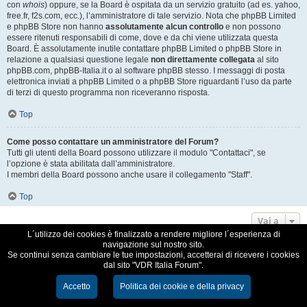
con
whois
) oppure, se la Board è ospitata da un servizio gratuito (ad es. yahoo,
free.fr, f2s.com, ecc.), l’amministratore di tale servizio. Nota che phpBB Limited
e phpBB Store non hanno
assolutamente alcun controllo
e non possono
essere ritenuti responsabili di come, dove e da chi viene utilizzata questa
Board. È assolutamente inutile contattare phpBB Limited o phpBB Store in
relazione a qualsiasi questione legale
non direttamente collegata
al sito
phpBB.com, phpBB-Italia.it o al software phpBB stesso. I messaggi di posta
elettronica inviati a phpBB Limited o a phpBB Store riguardanti l’uso da parte
di terzi di questo programma non riceveranno risposta.
Top
Come posso contattare un amministratore del Forum?
Tutti gli utenti della Board possono utilizzare il modulo "Contattaci", se
l’opzione è stata abilitata dall’amministratore.
I membri della Board possono anche usare il collegamento "Staff".
Top
Vai a
L´utilizzo dei cookies è finalizzato a rendere migliore l´esperienza di
navigazione sul nostro sito.
VDR Italia, comunità italiana utilizzatori VDR
Se continui senza cambiare le tue impostazioni, accetterai di ricevere i cookies
dal sito "VDR Italia Forum".
Creato da
phpBB
® Forum Software © phpBB Limited
Traduzione Italiana
phpBB-Italia.it
Accetto
Politica dei cookie e della privacy
Cookie e Privacy