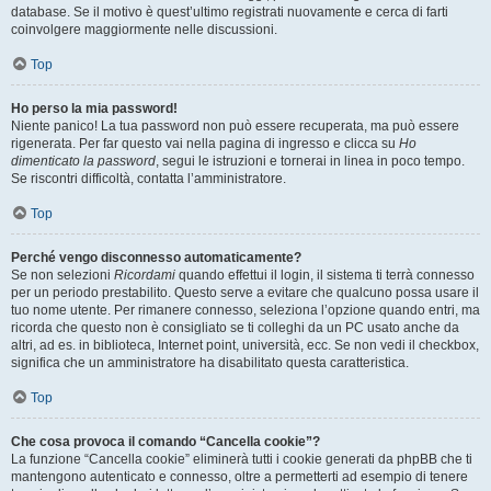
database. Se il motivo è quest’ultimo registrati nuovamente e cerca di farti
coinvolgere maggiormente nelle discussioni.
Top
Ho perso la mia password!
Niente panico! La tua password non può essere recuperata, ma può essere
rigenerata. Per far questo vai nella pagina di ingresso e clicca su
Ho
dimenticato la password
, segui le istruzioni e tornerai in linea in poco tempo.
Se riscontri difficoltà, contatta l’amministratore.
Top
Perché vengo disconnesso automaticamente?
Se non selezioni
Ricordami
quando effettui il login, il sistema ti terrà connesso
per un periodo prestabilito. Questo serve a evitare che qualcuno possa usare il
tuo nome utente. Per rimanere connesso, seleziona l’opzione quando entri, ma
ricorda che questo non è consigliato se ti colleghi da un PC usato anche da
altri, ad es. in biblioteca, Internet point, università, ecc. Se non vedi il checkbox,
significa che un amministratore ha disabilitato questa caratteristica.
Top
Che cosa provoca il comando “Cancella cookie”?
La funzione “Cancella cookie” eliminerà tutti i cookie generati da phpBB che ti
mantengono autenticato e connesso, oltre a permetterti ad esempio di tenere