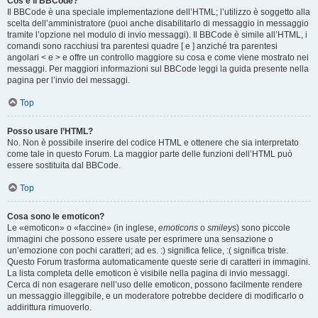
Cos’è il BBCode?
Il BBCode è una speciale implementazione dell’HTML; l’utilizzo è soggetto alla
scelta dell’amministratore (puoi anche disabilitarlo di messaggio in messaggio
tramite l’opzione nel modulo di invio messaggi). Il BBCode è simile all’HTML, i
comandi sono racchiusi tra parentesi quadre [ e ] anziché tra parentesi
angolari < e > e offre un controllo maggiore su cosa e come viene mostrato nei
messaggi. Per maggiori informazioni sul BBCode leggi la guida presente nella
pagina per l’invio dei messaggi.
Top
Posso usare l’HTML?
No. Non è possibile inserire del codice HTML e ottenere che sia interpretato
come tale in questo Forum. La maggior parte delle funzioni dell’HTML può
essere sostituita dal BBCode.
Top
Cosa sono le emoticon?
Le «emoticon» o «faccine» (in inglese,
emoticons
o
smileys
) sono piccole
immagini che possono essere usate per esprimere una sensazione o
un’emozione con pochi caratteri; ad es. :) significa felice, :( significa triste.
Questo Forum trasforma automaticamente queste serie di caratteri in immagini.
La lista completa delle emoticon è visibile nella pagina di invio messaggi.
Cerca di non esagerare nell’uso delle emoticon, possono facilmente rendere
un messaggio illeggibile, e un moderatore potrebbe decidere di modificarlo o
addirittura rimuoverlo.