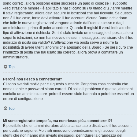
sono corretti, allora possono esser successe un paio di cose: se il supporto
«registrazione minore» è abilitato e hai cliccato su
Ho meno di 13 anni
mentre
ti stavi registrando, allora devi seguire le istruzioni che hai ricevuto. Se questo
non è il tuo caso, forse devi attivare il tuo account. Alcune Board richiedono
che tutte le nuove registrazioni vengano attivate dall’utente stesso o dagli
amministratori, prima di poter accedere. Quando ti registri ti verrà indicato che
tipo di attivazione è richiesta. Se ti è stato inviato un messaggio di posta, allora
segui le istruzioni; se non hai ricevuto nessun messaggio... sei sicuro che il tuo
indirizzo di posta sia valido? (L’attivazione via posta serve a ridurre la
possibilità di avere utenti anonimi che abusano della Board.) Se sei sicuro che
l’indirizzo di posta che hai usato sia corretto, allora prova a contattare un
amministratore.
Top
Perché non riesco a connettermi?
Ci sono svariati motivi per cui questo succede. Per prima cosa controlla che
nome utente e password siano corretti. Di solito il problema è questo, altrimenti
contatta un amministratore: potresti essere stato bannato o potrebbe esserci un
errore di configurazione.
Top
Mi sono registrato tempo fa, ma non riesco più a connettermi?!
È possibile che un amministratore abbia cancellato o disattivato il tuo account
per qualche ragione. Molti siti rimuovono periodicamente gli account degli
utenti che non hanno mai inviato messaggi, per ridurre la grandezza del