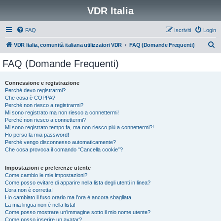
VDR Italia
FAQ
Iscriviti
Login
C
VDR Italia, comunità italiana utilizzatori VDR
FAQ (Domande Frequenti)
e
FAQ (Domande Frequenti)
r
c
Connessione e registrazione
Perché devo registrarmi?
a
Che cosa è COPPA?
Perché non riesco a registrarmi?
Mi sono registrato ma non riesco a connettermi!
Perché non riesco a connettermi?
Mi sono registrato tempo fa, ma non riesco più a connettermi?!
Ho perso la mia password!
Perché vengo disconnesso automaticamente?
Che cosa provoca il comando “Cancella cookie”?
Impostazioni e preferenze utente
Come cambio le mie impostazioni?
Come posso evitare di apparire nella lista degli utenti in linea?
L’ora non è corretta!
Ho cambiato il fuso orario ma l’ora è ancora sbagliata
La mia lingua non è nella lista!
Come posso mostrare un’immagine sotto il mio nome utente?
Come posso inserire un avatar?