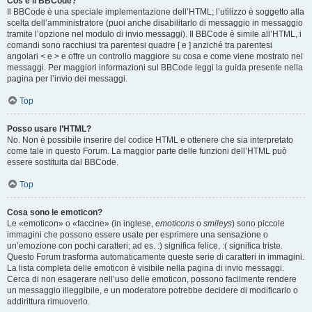
Cos’è il BBCode?
Il BBCode è una speciale implementazione dell’HTML; l’utilizzo è soggetto alla
scelta dell’amministratore (puoi anche disabilitarlo di messaggio in messaggio
tramite l’opzione nel modulo di invio messaggi). Il BBCode è simile all’HTML, i
comandi sono racchiusi tra parentesi quadre [ e ] anziché tra parentesi
angolari < e > e offre un controllo maggiore su cosa e come viene mostrato nei
messaggi. Per maggiori informazioni sul BBCode leggi la guida presente nella
pagina per l’invio dei messaggi.
Top
Posso usare l’HTML?
No. Non è possibile inserire del codice HTML e ottenere che sia interpretato
come tale in questo Forum. La maggior parte delle funzioni dell’HTML può
essere sostituita dal BBCode.
Top
Cosa sono le emoticon?
Le «emoticon» o «faccine» (in inglese,
emoticons
o
smileys
) sono piccole
immagini che possono essere usate per esprimere una sensazione o
un’emozione con pochi caratteri; ad es. :) significa felice, :( significa triste.
Questo Forum trasforma automaticamente queste serie di caratteri in immagini.
La lista completa delle emoticon è visibile nella pagina di invio messaggi.
Cerca di non esagerare nell’uso delle emoticon, possono facilmente rendere
un messaggio illeggibile, e un moderatore potrebbe decidere di modificarlo o
addirittura rimuoverlo.