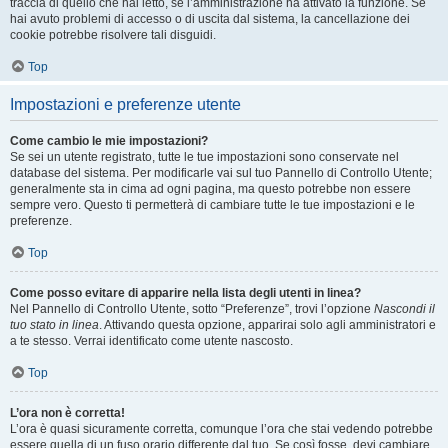
traccia di quello che hai letto, se l’amministrazione ha attivato la funzione. Se
hai avuto problemi di accesso o di uscita dal sistema, la cancellazione dei
cookie potrebbe risolvere tali disguidi.
Top
Impostazioni e preferenze utente
Come cambio le mie impostazioni?
Se sei un utente registrato, tutte le tue impostazioni sono conservate nel
database del sistema. Per modificarle vai sul tuo Pannello di Controllo Utente;
generalmente sta in cima ad ogni pagina, ma questo potrebbe non essere
sempre vero. Questo ti permetterà di cambiare tutte le tue impostazioni e le
preferenze.
Top
Come posso evitare di apparire nella lista degli utenti in linea?
Nel Pannello di Controllo Utente, sotto “Preferenze”, trovi l’opzione
Nascondi il
tuo stato in linea
. Attivando questa opzione, apparirai solo agli amministratori e
a te stesso. Verrai identificato come utente nascosto.
Top
L’ora non è corretta!
L’ora è quasi sicuramente corretta, comunque l’ora che stai vedendo potrebbe
essere quella di un fuso orario differente dal tuo. Se così fosse, devi cambiare