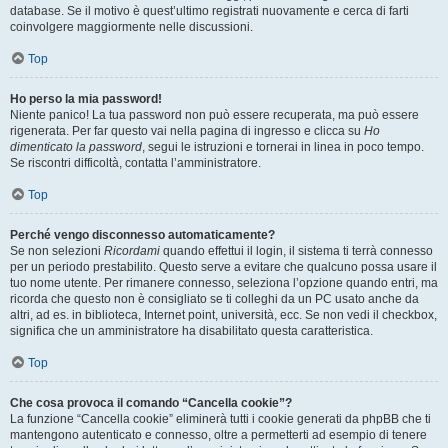
database. Se il motivo è quest’ultimo registrati nuovamente e cerca di farti
coinvolgere maggiormente nelle discussioni.
Top
Ho perso la mia password!
Niente panico! La tua password non può essere recuperata, ma può essere
rigenerata. Per far questo vai nella pagina di ingresso e clicca su
Ho
dimenticato la password
, segui le istruzioni e tornerai in linea in poco tempo.
Se riscontri difficoltà, contatta l’amministratore.
Top
Perché vengo disconnesso automaticamente?
Se non selezioni
Ricordami
quando effettui il login, il sistema ti terrà connesso
per un periodo prestabilito. Questo serve a evitare che qualcuno possa usare il
tuo nome utente. Per rimanere connesso, seleziona l’opzione quando entri, ma
ricorda che questo non è consigliato se ti colleghi da un PC usato anche da
altri, ad es. in biblioteca, Internet point, università, ecc. Se non vedi il checkbox,
significa che un amministratore ha disabilitato questa caratteristica.
Top
Che cosa provoca il comando “Cancella cookie”?
La funzione “Cancella cookie” eliminerà tutti i cookie generati da phpBB che ti
mantengono autenticato e connesso, oltre a permetterti ad esempio di tenere