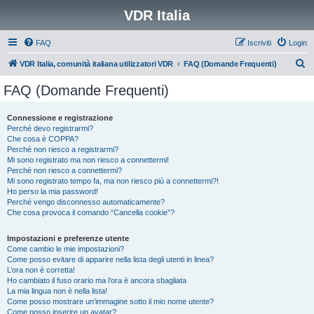
VDR Italia
FAQ
Iscriviti
Login
C
VDR Italia, comunità italiana utilizzatori VDR
FAQ (Domande Frequenti)
e
FAQ (Domande Frequenti)
r
c
Connessione e registrazione
Perché devo registrarmi?
a
Che cosa è COPPA?
Perché non riesco a registrarmi?
Mi sono registrato ma non riesco a connettermi!
Perché non riesco a connettermi?
Mi sono registrato tempo fa, ma non riesco più a connettermi?!
Ho perso la mia password!
Perché vengo disconnesso automaticamente?
Che cosa provoca il comando “Cancella cookie”?
Impostazioni e preferenze utente
Come cambio le mie impostazioni?
Come posso evitare di apparire nella lista degli utenti in linea?
L’ora non è corretta!
Ho cambiato il fuso orario ma l’ora è ancora sbagliata
La mia lingua non è nella lista!
Come posso mostrare un’immagine sotto il mio nome utente?
Come posso inserire un avatar?