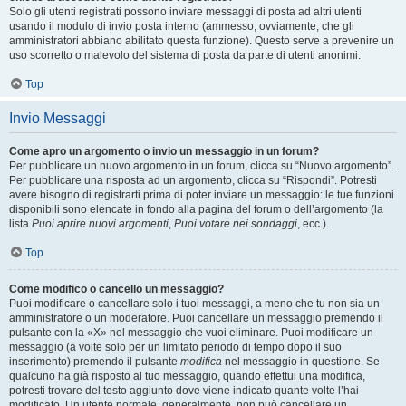
Solo gli utenti registrati possono inviare messaggi di posta ad altri utenti
usando il modulo di invio posta interno (ammesso, ovviamente, che gli
amministratori abbiano abilitato questa funzione). Questo serve a prevenire un
uso scorretto o malevolo del sistema di posta da parte di utenti anonimi.
Top
Invio Messaggi
Come apro un argomento o invio un messaggio in un forum?
Per pubblicare un nuovo argomento in un forum, clicca su “Nuovo argomento”.
Per pubblicare una risposta ad un argomento, clicca su “Rispondi”. Potresti
avere bisogno di registrarti prima di poter inviare un messaggio: le tue funzioni
disponibili sono elencate in fondo alla pagina del forum o dell’argomento (la
lista
Puoi aprire nuovi argomenti
,
Puoi votare nei sondaggi
, ecc.).
Top
Come modifico o cancello un messaggio?
Puoi modificare o cancellare solo i tuoi messaggi, a meno che tu non sia un
amministratore o un moderatore. Puoi cancellare un messaggio premendo il
pulsante con la «X» nel messaggio che vuoi eliminare. Puoi modificare un
messaggio (a volte solo per un limitato periodo di tempo dopo il suo
inserimento) premendo il pulsante
modifica
nel messaggio in questione. Se
qualcuno ha già risposto al tuo messaggio, quando effettui una modifica,
potresti trovare del testo aggiunto dove viene indicato quante volte l’hai
modificato. Un utente normale, generalmente, non può cancellare un