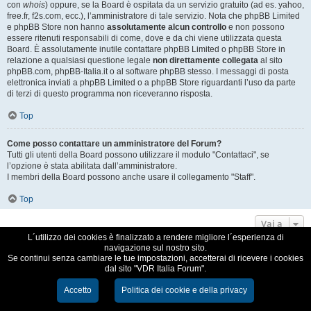
con
whois
) oppure, se la Board è ospitata da un servizio gratuito (ad es. yahoo,
free.fr, f2s.com, ecc.), l’amministratore di tale servizio. Nota che phpBB Limited
e phpBB Store non hanno
assolutamente alcun controllo
e non possono
essere ritenuti responsabili di come, dove e da chi viene utilizzata questa
Board. È assolutamente inutile contattare phpBB Limited o phpBB Store in
relazione a qualsiasi questione legale
non direttamente collegata
al sito
phpBB.com, phpBB-Italia.it o al software phpBB stesso. I messaggi di posta
elettronica inviati a phpBB Limited o a phpBB Store riguardanti l’uso da parte
di terzi di questo programma non riceveranno risposta.
Top
Come posso contattare un amministratore del Forum?
Tutti gli utenti della Board possono utilizzare il modulo "Contattaci", se
l’opzione è stata abilitata dall’amministratore.
I membri della Board possono anche usare il collegamento "Staff".
Top
Vai a
L´utilizzo dei cookies è finalizzato a rendere migliore l´esperienza di
navigazione sul nostro sito.
VDR Italia, comunità italiana utilizzatori VDR
Se continui senza cambiare le tue impostazioni, accetterai di ricevere i cookies
dal sito "VDR Italia Forum".
Creato da
phpBB
® Forum Software © phpBB Limited
Traduzione Italiana
phpBB-Italia.it
Accetto
Politica dei cookie e della privacy
Cookie e Privacy