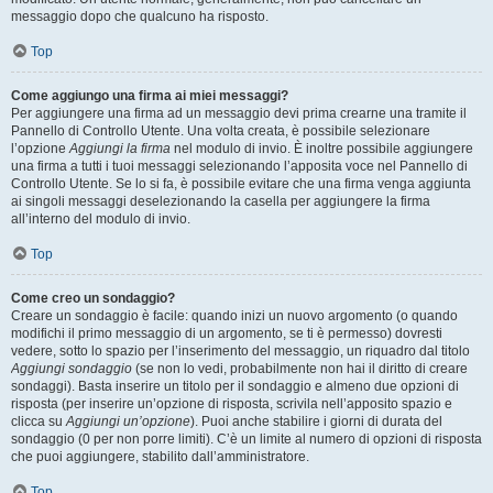
messaggio dopo che qualcuno ha risposto.
Top
Come aggiungo una firma ai miei messaggi?
Per aggiungere una firma ad un messaggio devi prima crearne una tramite il
Pannello di Controllo Utente. Una volta creata, è possibile selezionare
l’opzione
Aggiungi la firma
nel modulo di invio. È inoltre possibile aggiungere
una firma a tutti i tuoi messaggi selezionando l’apposita voce nel Pannello di
Controllo Utente. Se lo si fa, è possibile evitare che una firma venga aggiunta
ai singoli messaggi deselezionando la casella per aggiungere la firma
all’interno del modulo di invio.
Top
Come creo un sondaggio?
Creare un sondaggio è facile: quando inizi un nuovo argomento (o quando
modifichi il primo messaggio di un argomento, se ti è permesso) dovresti
vedere, sotto lo spazio per l’inserimento del messaggio, un riquadro dal titolo
Aggiungi sondaggio
(se non lo vedi, probabilmente non hai il diritto di creare
sondaggi). Basta inserire un titolo per il sondaggio e almeno due opzioni di
risposta (per inserire un’opzione di risposta, scrivila nell’apposito spazio e
clicca su
Aggiungi un’opzione
). Puoi anche stabilire i giorni di durata del
sondaggio (0 per non porre limiti). C’è un limite al numero di opzioni di risposta
che puoi aggiungere, stabilito dall’amministratore.
Top