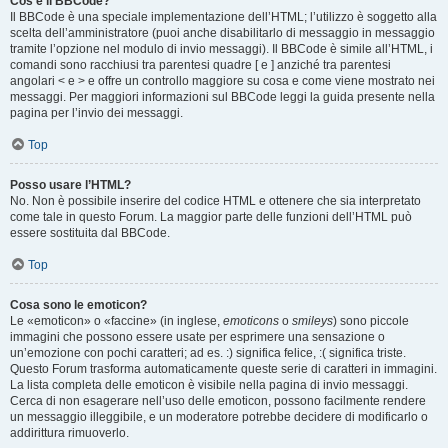
Cos’è il BBCode?
Il BBCode è una speciale implementazione dell’HTML; l’utilizzo è soggetto alla
scelta dell’amministratore (puoi anche disabilitarlo di messaggio in messaggio
tramite l’opzione nel modulo di invio messaggi). Il BBCode è simile all’HTML, i
comandi sono racchiusi tra parentesi quadre [ e ] anziché tra parentesi
angolari < e > e offre un controllo maggiore su cosa e come viene mostrato nei
messaggi. Per maggiori informazioni sul BBCode leggi la guida presente nella
pagina per l’invio dei messaggi.
Top
Posso usare l’HTML?
No. Non è possibile inserire del codice HTML e ottenere che sia interpretato
come tale in questo Forum. La maggior parte delle funzioni dell’HTML può
essere sostituita dal BBCode.
Top
Cosa sono le emoticon?
Le «emoticon» o «faccine» (in inglese,
emoticons
o
smileys
) sono piccole
immagini che possono essere usate per esprimere una sensazione o
un’emozione con pochi caratteri; ad es. :) significa felice, :( significa triste.
Questo Forum trasforma automaticamente queste serie di caratteri in immagini.
La lista completa delle emoticon è visibile nella pagina di invio messaggi.
Cerca di non esagerare nell’uso delle emoticon, possono facilmente rendere
un messaggio illeggibile, e un moderatore potrebbe decidere di modificarlo o
addirittura rimuoverlo.