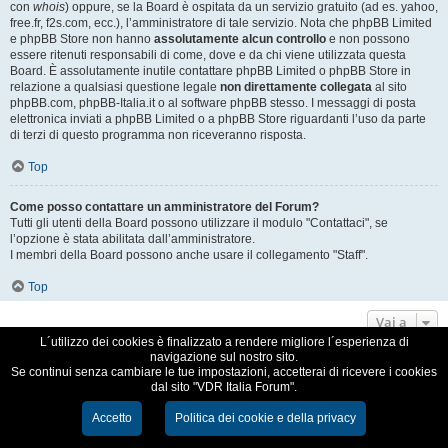
con
whois
) oppure, se la Board è ospitata da un servizio gratuito (ad es. yahoo,
free.fr, f2s.com, ecc.), l’amministratore di tale servizio. Nota che phpBB Limited
e phpBB Store non hanno
assolutamente alcun controllo
e non possono
essere ritenuti responsabili di come, dove e da chi viene utilizzata questa
Board. È assolutamente inutile contattare phpBB Limited o phpBB Store in
relazione a qualsiasi questione legale
non direttamente collegata
al sito
phpBB.com, phpBB-Italia.it o al software phpBB stesso. I messaggi di posta
elettronica inviati a phpBB Limited o a phpBB Store riguardanti l’uso da parte
di terzi di questo programma non riceveranno risposta.
Top
Come posso contattare un amministratore del Forum?
Tutti gli utenti della Board possono utilizzare il modulo "Contattaci", se
l’opzione è stata abilitata dall’amministratore.
I membri della Board possono anche usare il collegamento "Staff".
Top
Vai a
L´utilizzo dei cookies è finalizzato a rendere migliore l´esperienza di
navigazione sul nostro sito.
VDR Italia, comunità italiana utilizzatori VDR
Se continui senza cambiare le tue impostazioni, accetterai di ricevere i cookies
dal sito "VDR Italia Forum".
Creato da
phpBB
® Forum Software © phpBB Limited
Traduzione Italiana
phpBB-Italia.it
Accetto
Politica dei cookie e della privacy
Cookie e Privacy