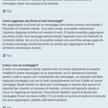
messaggio dopo che qualcuno ha risposto.
Top
Come aggiungo una firma ai miei messaggi?
Per aggiungere una firma ad un messaggio devi prima crearne una tramite il
Pannello di Controllo Utente. Una volta creata, è possibile selezionare
l’opzione
Aggiungi la firma
nel modulo di invio. È inoltre possibile aggiungere
una firma a tutti i tuoi messaggi selezionando l’apposita voce nel Pannello di
Controllo Utente. Se lo si fa, è possibile evitare che una firma venga aggiunta
ai singoli messaggi deselezionando la casella per aggiungere la firma
all’interno del modulo di invio.
Top
Come creo un sondaggio?
Creare un sondaggio è facile: quando inizi un nuovo argomento (o quando
modifichi il primo messaggio di un argomento, se ti è permesso) dovresti
vedere, sotto lo spazio per l’inserimento del messaggio, un riquadro dal titolo
Aggiungi sondaggio
(se non lo vedi, probabilmente non hai il diritto di creare
sondaggi). Basta inserire un titolo per il sondaggio e almeno due opzioni di
risposta (per inserire un’opzione di risposta, scrivila nell’apposito spazio e
clicca su
Aggiungi un’opzione
). Puoi anche stabilire i giorni di durata del
sondaggio (0 per non porre limiti). C’è un limite al numero di opzioni di risposta
che puoi aggiungere, stabilito dall’amministratore.
Top