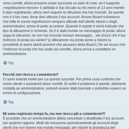
sono corretti, allora possono esser successe un paio di cose: se il supporto
«registrazione minore» è abilitato e hai cliccato su
Ho meno di 13 anni
mentre
ti stavi registrando, allora devi seguire le istruzioni che hai ricevuto. Se questo
non è il tuo caso, forse devi attivare il tuo account. Alcune Board richiedono
che tutte le nuove registrazioni vengano attivate dall’utente stesso o dagli
amministratori, prima di poter accedere. Quando ti registri ti verrà indicato che
tipo di attivazione è richiesta. Se ti è stato inviato un messaggio di posta, allora
segui le istruzioni; se non hai ricevuto nessun messaggio... sei sicuro che il tuo
indirizzo di posta sia valido? (L’attivazione via posta serve a ridurre la
possibilità di avere utenti anonimi che abusano della Board.) Se sei sicuro che
l’indirizzo di posta che hai usato sia corretto, allora prova a contattare un
amministratore.
Top
Perché non riesco a connettermi?
Ci sono svariati motivi per cui questo succede. Per prima cosa controlla che
nome utente e password siano corretti. Di solito il problema è questo, altrimenti
contatta un amministratore: potresti essere stato bannato o potrebbe esserci un
errore di configurazione.
Top
Mi sono registrato tempo fa, ma non riesco più a connettermi?!
È possibile che un amministratore abbia cancellato o disattivato il tuo account
per qualche ragione. Molti siti rimuovono periodicamente gli account degli
utenti che non hanno mai inviato messaggi, per ridurre la grandezza del