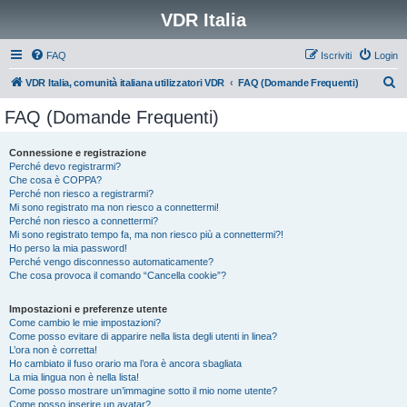
VDR Italia
FAQ
Iscriviti
Login
C
VDR Italia, comunità italiana utilizzatori VDR
FAQ (Domande Frequenti)
e
FAQ (Domande Frequenti)
r
c
Connessione e registrazione
Perché devo registrarmi?
a
Che cosa è COPPA?
Perché non riesco a registrarmi?
Mi sono registrato ma non riesco a connettermi!
Perché non riesco a connettermi?
Mi sono registrato tempo fa, ma non riesco più a connettermi?!
Ho perso la mia password!
Perché vengo disconnesso automaticamente?
Che cosa provoca il comando “Cancella cookie”?
Impostazioni e preferenze utente
Come cambio le mie impostazioni?
Come posso evitare di apparire nella lista degli utenti in linea?
L’ora non è corretta!
Ho cambiato il fuso orario ma l’ora è ancora sbagliata
La mia lingua non è nella lista!
Come posso mostrare un’immagine sotto il mio nome utente?
Come posso inserire un avatar?