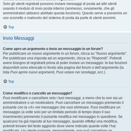
Solo gli utenti registrati possono inviare messaggi di posta ad altri utenti
usando il modulo di invio posta interno (ammesso, ovviamente, che gli
amministratori abbiano abilitato questa funzione). Questo serve a prevenire un
uso scorretto o malevolo del sistema di posta da parte di utenti anonimi.
Top
Invio Messaggi
Come apro un argomento o invio un messaggio in un forum?
Per pubblicare un nuovo argomento in un forum, clicca su “Nuovo argomento”.
Per pubblicare una risposta ad un argomento, clicca su “Rispondi”. Potresti
avere bisogno di registrarti prima di poter inviare un messaggio: le tue funzioni
disponibili sono elencate in fondo alla pagina del forum o dell’argomento (la
lista
Puoi aprire nuovi argomenti
,
Puoi votare nei sondaggi
, ecc.).
Top
Come modifico o cancello un messaggio?
Puoi modificare o cancellare solo i tuoi messaggi, a meno che tu non sia un
amministratore o un moderatore. Puoi cancellare un messaggio premendo il
pulsante con la «X» nel messaggio che vuoi eliminare. Puoi modificare un
messaggio (a volte solo per un limitato periodo di tempo dopo il suo
inserimento) premendo il pulsante
modifica
nel messaggio in questione. Se
qualcuno ha già risposto al tuo messaggio, quando effettui una modifica,
potresti trovare del testo aggiunto dove viene indicato quante volte l’hai
modificato. Un utente normale, generalmente, non può cancellare un