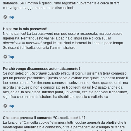
database. Se il motivo è quest’ultimo registrati nuovamente e cerca di farti
coinvolgere maggiormente nelle discussioni.
Top
Ho perso la mia password!
Niente panico! La tua password non può essere recuperata, ma può essere
rigenerata. Per far questo vai nella pagina di ingresso e clicca su
Ho
dimenticato la password
, segui le istruzioni e tornerai in linea in poco tempo.
Se riscontri difficoltà, contatta l’amministratore.
Top
Perché vengo disconnesso automaticamente?
Se non selezioni
Ricordami
quando effettui il login, il sistema ti terrà connesso
per un periodo prestabilito. Questo serve a evitare che qualcuno possa usare il
tuo nome utente. Per rimanere connesso, seleziona l’opzione quando entri, ma
ricorda che questo non è consigliato se ti colleghi da un PC usato anche da
altri, ad es. in biblioteca, Internet point, università, ecc. Se non vedi il checkbox,
significa che un amministratore ha disabilitato questa caratteristica.
Top
Che cosa provoca il comando “Cancella cookie”?
La funzione “Cancella cookie” eliminerà tutti i cookie generati da phpBB che ti
mantengono autenticato e connesso, oltre a permetterti ad esempio di tenere