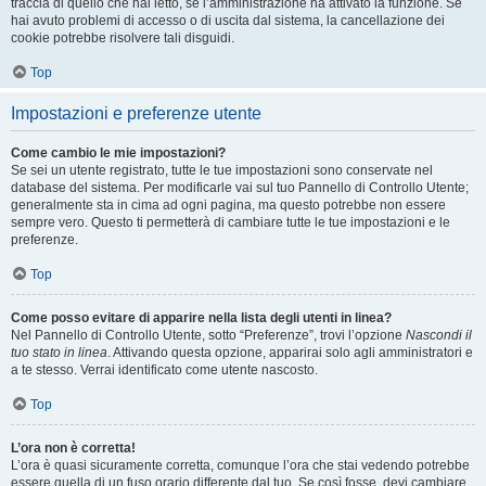
traccia di quello che hai letto, se l’amministrazione ha attivato la funzione. Se
hai avuto problemi di accesso o di uscita dal sistema, la cancellazione dei
cookie potrebbe risolvere tali disguidi.
Top
Impostazioni e preferenze utente
Come cambio le mie impostazioni?
Se sei un utente registrato, tutte le tue impostazioni sono conservate nel
database del sistema. Per modificarle vai sul tuo Pannello di Controllo Utente;
generalmente sta in cima ad ogni pagina, ma questo potrebbe non essere
sempre vero. Questo ti permetterà di cambiare tutte le tue impostazioni e le
preferenze.
Top
Come posso evitare di apparire nella lista degli utenti in linea?
Nel Pannello di Controllo Utente, sotto “Preferenze”, trovi l’opzione
Nascondi il
tuo stato in linea
. Attivando questa opzione, apparirai solo agli amministratori e
a te stesso. Verrai identificato come utente nascosto.
Top
L’ora non è corretta!
L’ora è quasi sicuramente corretta, comunque l’ora che stai vedendo potrebbe
essere quella di un fuso orario differente dal tuo. Se così fosse, devi cambiare