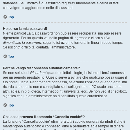
database. Se il motivo è quest’ultimo registrati nuovamente e cerca di farti
coinvolgere maggiormente nelle discussioni.
Top
Ho perso la mia password!
Niente panico! La tua password non può essere recuperata, ma può essere
rigenerata. Per far questo vai nella pagina di ingresso e clicca su
Ho
dimenticato la password
, segui le istruzioni e tornerai in linea in poco tempo.
Se riscontri difficoltà, contatta l’amministratore.
Top
Perché vengo disconnesso automaticamente?
Se non selezioni
Ricordami
quando effettui il login, il sistema ti terrà connesso
per un periodo prestabilito. Questo serve a evitare che qualcuno possa usare il
tuo nome utente. Per rimanere connesso, seleziona l’opzione quando entri, ma
ricorda che questo non è consigliato se ti colleghi da un PC usato anche da
altri, ad es. in biblioteca, Internet point, università, ecc. Se non vedi il checkbox,
significa che un amministratore ha disabilitato questa caratteristica.
Top
Che cosa provoca il comando “Cancella cookie”?
La funzione “Cancella cookie” eliminerà tutti i cookie generati da phpBB che ti
mantengono autenticato e connesso, oltre a permetterti ad esempio di tenere