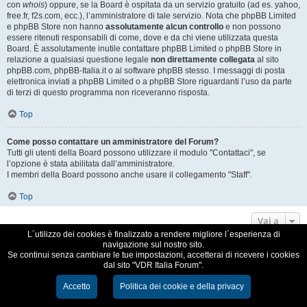
con
whois
) oppure, se la Board è ospitata da un servizio gratuito (ad es. yahoo,
free.fr, f2s.com, ecc.), l’amministratore di tale servizio. Nota che phpBB Limited
e phpBB Store non hanno
assolutamente alcun controllo
e non possono
essere ritenuti responsabili di come, dove e da chi viene utilizzata questa
Board. È assolutamente inutile contattare phpBB Limited o phpBB Store in
relazione a qualsiasi questione legale
non direttamente collegata
al sito
phpBB.com, phpBB-Italia.it o al software phpBB stesso. I messaggi di posta
elettronica inviati a phpBB Limited o a phpBB Store riguardanti l’uso da parte
di terzi di questo programma non riceveranno risposta.
Top
Come posso contattare un amministratore del Forum?
Tutti gli utenti della Board possono utilizzare il modulo "Contattaci", se
l’opzione è stata abilitata dall’amministratore.
I membri della Board possono anche usare il collegamento "Staff".
Top
Vai a
L´utilizzo dei cookies è finalizzato a rendere migliore l´esperienza di
navigazione sul nostro sito.
VDR Italia, comunità italiana utilizzatori VDR
Se continui senza cambiare le tue impostazioni, accetterai di ricevere i cookies
dal sito "VDR Italia Forum".
Creato da
phpBB
® Forum Software © phpBB Limited
Traduzione Italiana
phpBB-Italia.it
Accetto
Politica dei cookie e della privacy
Cookie e Privacy