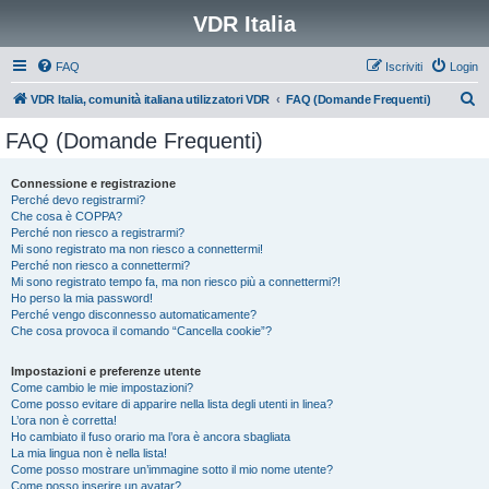
VDR Italia
FAQ
Iscriviti
Login
C
VDR Italia, comunità italiana utilizzatori VDR
FAQ (Domande Frequenti)
e
FAQ (Domande Frequenti)
r
c
Connessione e registrazione
Perché devo registrarmi?
a
Che cosa è COPPA?
Perché non riesco a registrarmi?
Mi sono registrato ma non riesco a connettermi!
Perché non riesco a connettermi?
Mi sono registrato tempo fa, ma non riesco più a connettermi?!
Ho perso la mia password!
Perché vengo disconnesso automaticamente?
Che cosa provoca il comando “Cancella cookie”?
Impostazioni e preferenze utente
Come cambio le mie impostazioni?
Come posso evitare di apparire nella lista degli utenti in linea?
L’ora non è corretta!
Ho cambiato il fuso orario ma l’ora è ancora sbagliata
La mia lingua non è nella lista!
Come posso mostrare un’immagine sotto il mio nome utente?
Come posso inserire un avatar?