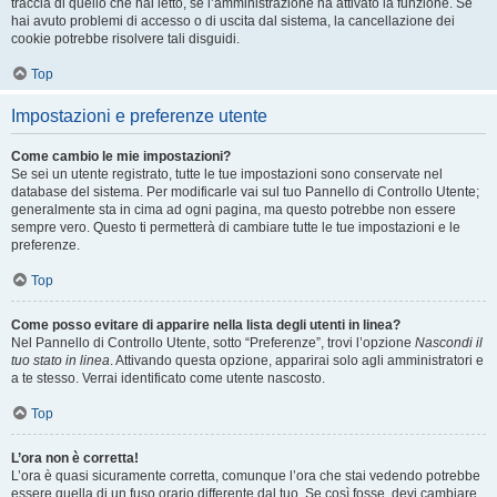
traccia di quello che hai letto, se l’amministrazione ha attivato la funzione. Se
hai avuto problemi di accesso o di uscita dal sistema, la cancellazione dei
cookie potrebbe risolvere tali disguidi.
Top
Impostazioni e preferenze utente
Come cambio le mie impostazioni?
Se sei un utente registrato, tutte le tue impostazioni sono conservate nel
database del sistema. Per modificarle vai sul tuo Pannello di Controllo Utente;
generalmente sta in cima ad ogni pagina, ma questo potrebbe non essere
sempre vero. Questo ti permetterà di cambiare tutte le tue impostazioni e le
preferenze.
Top
Come posso evitare di apparire nella lista degli utenti in linea?
Nel Pannello di Controllo Utente, sotto “Preferenze”, trovi l’opzione
Nascondi il
tuo stato in linea
. Attivando questa opzione, apparirai solo agli amministratori e
a te stesso. Verrai identificato come utente nascosto.
Top
L’ora non è corretta!
L’ora è quasi sicuramente corretta, comunque l’ora che stai vedendo potrebbe
essere quella di un fuso orario differente dal tuo. Se così fosse, devi cambiare