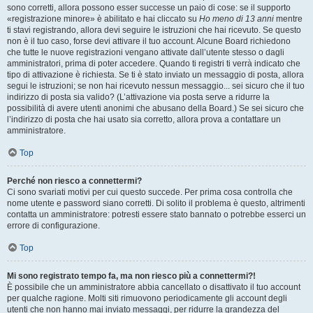
sono corretti, allora possono esser successe un paio di cose: se il supporto
«registrazione minore» è abilitato e hai cliccato su
Ho meno di 13 anni
mentre
ti stavi registrando, allora devi seguire le istruzioni che hai ricevuto. Se questo
non è il tuo caso, forse devi attivare il tuo account. Alcune Board richiedono
che tutte le nuove registrazioni vengano attivate dall’utente stesso o dagli
amministratori, prima di poter accedere. Quando ti registri ti verrà indicato che
tipo di attivazione è richiesta. Se ti è stato inviato un messaggio di posta, allora
segui le istruzioni; se non hai ricevuto nessun messaggio... sei sicuro che il tuo
indirizzo di posta sia valido? (L’attivazione via posta serve a ridurre la
possibilità di avere utenti anonimi che abusano della Board.) Se sei sicuro che
l’indirizzo di posta che hai usato sia corretto, allora prova a contattare un
amministratore.
Top
Perché non riesco a connettermi?
Ci sono svariati motivi per cui questo succede. Per prima cosa controlla che
nome utente e password siano corretti. Di solito il problema è questo, altrimenti
contatta un amministratore: potresti essere stato bannato o potrebbe esserci un
errore di configurazione.
Top
Mi sono registrato tempo fa, ma non riesco più a connettermi?!
È possibile che un amministratore abbia cancellato o disattivato il tuo account
per qualche ragione. Molti siti rimuovono periodicamente gli account degli
utenti che non hanno mai inviato messaggi, per ridurre la grandezza del