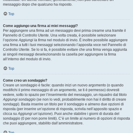
messaggio dopo che qualcuno ha risposto.
Top
Come aggiungo una firma ai miei messaggi?
Per aggiungere una firma ad un messaggio devi prima crearne una tramite il
Pannello di Controllo Utente. Una volta creata, è possibile selezionare
l’opzione
Aggiungi la firma
nel modulo di invio. È inoltre possibile aggiungere
una firma a tutti i tuoi messaggi selezionando l’apposita voce nel Pannello di
Controllo Utente. Se lo si fa, è possibile evitare che una firma venga aggiunta
ai singoli messaggi deselezionando la casella per aggiungere la firma
all’interno del modulo di invio.
Top
Come creo un sondaggio?
Creare un sondaggio è facile: quando inizi un nuovo argomento (o quando
modifichi il primo messaggio di un argomento, se ti è permesso) dovresti
vedere, sotto lo spazio per l’inserimento del messaggio, un riquadro dal titolo
Aggiungi sondaggio
(se non lo vedi, probabilmente non hai il diritto di creare
sondaggi). Basta inserire un titolo per il sondaggio e almeno due opzioni di
risposta (per inserire un’opzione di risposta, scrivila nell’apposito spazio e
clicca su
Aggiungi un’opzione
). Puoi anche stabilire i giorni di durata del
sondaggio (0 per non porre limiti). C’è un limite al numero di opzioni di risposta
che puoi aggiungere, stabilito dall’amministratore.
Top