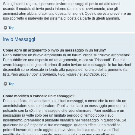
Solo gli utenti registrati possono inviare messaggi di posta ad altri utenti
usando il modulo di invio posta interno (ammesso, ovviamente, che gli
amministratori abbiano abilitato questa funzione). Questo serve a prevenire un
uso scorretto o malevolo del sistema di posta da parte di utenti anonimi.
Top
Invio Messaggi
Come apro un argomento o invio un messaggio in un forum?
Per pubblicare un nuovo argomento in un forum, clicca su “Nuovo argomento”.
Per pubblicare una risposta ad un argomento, clicca su “Rispondi”. Potresti
avere bisogno di registrarti prima di poter inviare un messaggio: le tue funzioni
disponibili sono elencate in fondo alla pagina del forum o dell’argomento (la
lista
Puoi aprire nuovi argomenti
,
Puoi votare nei sondaggi
, ecc.).
Top
Come modifico o cancello un messaggio?
Puoi modificare o cancellare solo i tuoi messaggi, a meno che tu non sia un
amministratore o un moderatore. Puoi cancellare un messaggio premendo il
pulsante con la «X» nel messaggio che vuoi eliminare. Puoi modificare un
messaggio (a volte solo per un limitato periodo di tempo dopo il suo
inserimento) premendo il pulsante
modifica
nel messaggio in questione. Se
qualcuno ha già risposto al tuo messaggio, quando effettui una modifica,
potresti trovare del testo aggiunto dove viene indicato quante volte l’hai
modificato. Un utente normale, generalmente, non può cancellare un