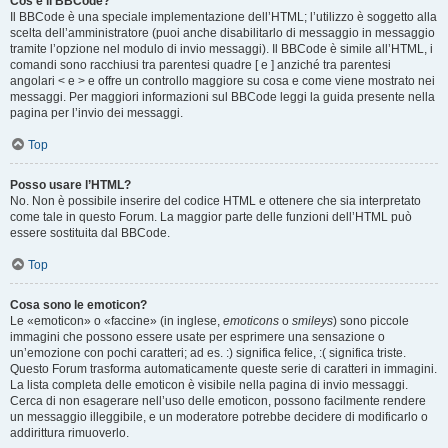
Cos’è il BBCode?
Il BBCode è una speciale implementazione dell’HTML; l’utilizzo è soggetto alla
scelta dell’amministratore (puoi anche disabilitarlo di messaggio in messaggio
tramite l’opzione nel modulo di invio messaggi). Il BBCode è simile all’HTML, i
comandi sono racchiusi tra parentesi quadre [ e ] anziché tra parentesi
angolari < e > e offre un controllo maggiore su cosa e come viene mostrato nei
messaggi. Per maggiori informazioni sul BBCode leggi la guida presente nella
pagina per l’invio dei messaggi.
Top
Posso usare l’HTML?
No. Non è possibile inserire del codice HTML e ottenere che sia interpretato
come tale in questo Forum. La maggior parte delle funzioni dell’HTML può
essere sostituita dal BBCode.
Top
Cosa sono le emoticon?
Le «emoticon» o «faccine» (in inglese,
emoticons
o
smileys
) sono piccole
immagini che possono essere usate per esprimere una sensazione o
un’emozione con pochi caratteri; ad es. :) significa felice, :( significa triste.
Questo Forum trasforma automaticamente queste serie di caratteri in immagini.
La lista completa delle emoticon è visibile nella pagina di invio messaggi.
Cerca di non esagerare nell’uso delle emoticon, possono facilmente rendere
un messaggio illeggibile, e un moderatore potrebbe decidere di modificarlo o
addirittura rimuoverlo.