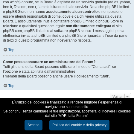
con
whois
) oppure, se la Board è ospitata da un servizio gratuito (ad es. yahoo,
free.fr, f2s.com, ecc.), l’amministratore di tale servizio. Nota che phpBB Limited
e phpBB Store non hanno
assolutamente alcun controllo
e non possono
essere ritenuti responsabili di come, dove e da chi viene utilizzata questa
Board. È assolutamente inutile contattare phpBB Limited o phpBB Store in
relazione a qualsiasi questione legale
non direttamente collegata
al sito
phpBB.com, phpBB-Italia.it o al software phpBB stesso. I messaggi di posta
elettronica inviati a phpBB Limited o a phpBB Store riguardanti l’uso da parte
di terzi di questo programma non riceveranno risposta.
Top
Come posso contattare un amministratore del Forum?
Tutti gli utenti della Board possono utilizzare il modulo "Contattaci", se
l’opzione è stata abilitata dall’amministratore.
I membri della Board possono anche usare il collegamento "Staff".
Top
Vai a
L´utilizzo dei cookies è finalizzato a rendere migliore l´esperienza di
navigazione sul nostro sito.
VDR Italia, comunità italiana utilizzatori VDR
Se continui senza cambiare le tue impostazioni, accetterai di ricevere i cookies
dal sito "VDR Italia Forum".
Creato da
phpBB
® Forum Software © phpBB Limited
Traduzione Italiana
phpBB-Italia.it
Accetto
Politica dei cookie e della privacy
Cookie e Privacy