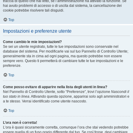
traccia di quello che hai letto, se l’amministrazione ha attivato la funzione. Se
hai avuto problemi di accesso o di uscita dal sistema, la cancellazione dei
cookie potrebbe risolvere tali disguidi.
Top
Impostazioni e preferenze utente
Come cambio le mie impostazioni?
Se sei un utente registrato, tutte le tue impostazioni sono conservate nel
database del sistema. Per modificarle vai sul tuo Pannello di Controllo Utente;
generalmente sta in cima ad ogni pagina, ma questo potrebbe non essere
sempre vero. Questo ti permetterà di cambiare tutte le tue impostazioni e le
preferenze.
Top
Come posso evitare di apparire nella lista degli utenti in linea?
Nel Pannello di Controllo Utente, sotto “Preferenze”, trovi l’opzione
Nascondi il
tuo stato in linea
. Attivando questa opzione, apparirai solo agli amministratori e
a te stesso. Verrai identificato come utente nascosto.
Top
L’ora non è corretta!
L’ora è quasi sicuramente corretta, comunque l’ora che stai vedendo potrebbe
essere quella di un fuso orario differente dal tuo. Se così fosse, devi cambiare