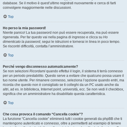
database. Se il motivo è quest’ultimo registrati nuovamente e cerca di farti
coinvolgere maggiormente nelle discussioni.
Top
Ho perso la mia password!
Niente panico! La tua password non può essere recuperata, ma può essere
rigenerata. Per far questo vai nella pagina di ingresso e clicca su
Ho
dimenticato la password
, segui le istruzioni e tornerai in linea in poco tempo.
Se riscontri difficoltà, contatta l’amministratore.
Top
Perché vengo disconnesso automaticamente?
Se non selezioni
Ricordami
quando effettui il login, il sistema ti terrà connesso
per un periodo prestabilito. Questo serve a evitare che qualcuno possa usare il
tuo nome utente. Per rimanere connesso, seleziona l’opzione quando entri, ma
ricorda che questo non è consigliato se ti colleghi da un PC usato anche da
altri, ad es. in biblioteca, Internet point, università, ecc. Se non vedi il checkbox,
significa che un amministratore ha disabilitato questa caratteristica.
Top
Che cosa provoca il comando “Cancella cookie”?
La funzione “Cancella cookie” eliminerà tutti i cookie generati da phpBB che ti
mantengono autenticato e connesso, oltre a permetterti ad esempio di tenere