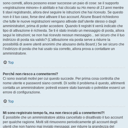
sono corretti, allora possono esser successe un paio di cose: se il supporto
«registrazione minore» è abilitato e hai cliccato su
Ho meno di 13 anni
mentre
ti stavi registrando, allora devi seguire le istruzioni che hai ricevuto. Se questo
non è il tuo caso, forse devi attivare il tuo account. Alcune Board richiedono
che tutte le nuove registrazioni vengano attivate dall’utente stesso o dagli
amministratori, prima di poter accedere. Quando ti registri ti verrà indicato che
tipo di attivazione è richiesta. Se ti è stato inviato un messaggio di posta, allora
segui le istruzioni; se non hai ricevuto nessun messaggio... sei sicuro che il tuo
indirizzo di posta sia valido? (L’attivazione via posta serve a ridurre la
possibilità di avere utenti anonimi che abusano della Board.) Se sei sicuro che
l’indirizzo di posta che hai usato sia corretto, allora prova a contattare un
amministratore.
Top
Perché non riesco a connettermi?
Ci sono svariati motivi per cui questo succede. Per prima cosa controlla che
nome utente e password siano corretti. Di solito il problema è questo, altrimenti
contatta un amministratore: potresti essere stato bannato o potrebbe esserci un
errore di configurazione.
Top
Mi sono registrato tempo fa, ma non riesco più a connettermi?!
È possibile che un amministratore abbia cancellato o disattivato il tuo account
per qualche ragione. Molti siti rimuovono periodicamente gli account degli
utenti che non hanno mai inviato messaggi, per ridurre la grandezza del