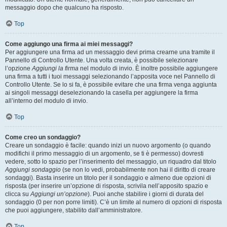
messaggio dopo che qualcuno ha risposto.
Top
Come aggiungo una firma ai miei messaggi?
Per aggiungere una firma ad un messaggio devi prima crearne una tramite il
Pannello di Controllo Utente. Una volta creata, è possibile selezionare
l’opzione
Aggiungi la firma
nel modulo di invio. È inoltre possibile aggiungere
una firma a tutti i tuoi messaggi selezionando l’apposita voce nel Pannello di
Controllo Utente. Se lo si fa, è possibile evitare che una firma venga aggiunta
ai singoli messaggi deselezionando la casella per aggiungere la firma
all’interno del modulo di invio.
Top
Come creo un sondaggio?
Creare un sondaggio è facile: quando inizi un nuovo argomento (o quando
modifichi il primo messaggio di un argomento, se ti è permesso) dovresti
vedere, sotto lo spazio per l’inserimento del messaggio, un riquadro dal titolo
Aggiungi sondaggio
(se non lo vedi, probabilmente non hai il diritto di creare
sondaggi). Basta inserire un titolo per il sondaggio e almeno due opzioni di
risposta (per inserire un’opzione di risposta, scrivila nell’apposito spazio e
clicca su
Aggiungi un’opzione
). Puoi anche stabilire i giorni di durata del
sondaggio (0 per non porre limiti). C’è un limite al numero di opzioni di risposta
che puoi aggiungere, stabilito dall’amministratore.
Top