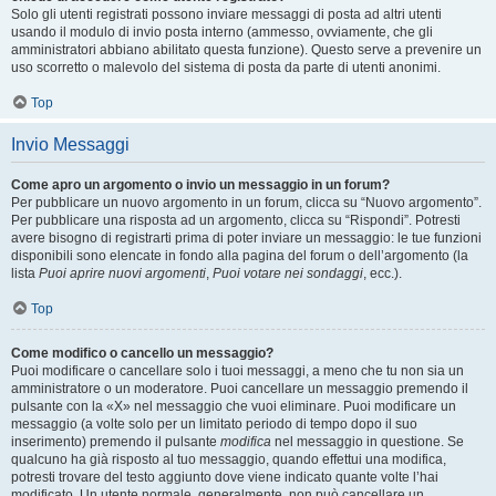
Solo gli utenti registrati possono inviare messaggi di posta ad altri utenti
usando il modulo di invio posta interno (ammesso, ovviamente, che gli
amministratori abbiano abilitato questa funzione). Questo serve a prevenire un
uso scorretto o malevolo del sistema di posta da parte di utenti anonimi.
Top
Invio Messaggi
Come apro un argomento o invio un messaggio in un forum?
Per pubblicare un nuovo argomento in un forum, clicca su “Nuovo argomento”.
Per pubblicare una risposta ad un argomento, clicca su “Rispondi”. Potresti
avere bisogno di registrarti prima di poter inviare un messaggio: le tue funzioni
disponibili sono elencate in fondo alla pagina del forum o dell’argomento (la
lista
Puoi aprire nuovi argomenti
,
Puoi votare nei sondaggi
, ecc.).
Top
Come modifico o cancello un messaggio?
Puoi modificare o cancellare solo i tuoi messaggi, a meno che tu non sia un
amministratore o un moderatore. Puoi cancellare un messaggio premendo il
pulsante con la «X» nel messaggio che vuoi eliminare. Puoi modificare un
messaggio (a volte solo per un limitato periodo di tempo dopo il suo
inserimento) premendo il pulsante
modifica
nel messaggio in questione. Se
qualcuno ha già risposto al tuo messaggio, quando effettui una modifica,
potresti trovare del testo aggiunto dove viene indicato quante volte l’hai
modificato. Un utente normale, generalmente, non può cancellare un