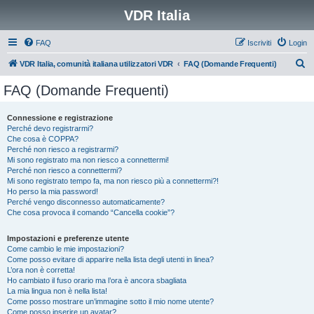
VDR Italia
FAQ
Iscriviti
Login
C
VDR Italia, comunità italiana utilizzatori VDR
FAQ (Domande Frequenti)
e
FAQ (Domande Frequenti)
r
c
Connessione e registrazione
Perché devo registrarmi?
a
Che cosa è COPPA?
Perché non riesco a registrarmi?
Mi sono registrato ma non riesco a connettermi!
Perché non riesco a connettermi?
Mi sono registrato tempo fa, ma non riesco più a connettermi?!
Ho perso la mia password!
Perché vengo disconnesso automaticamente?
Che cosa provoca il comando “Cancella cookie”?
Impostazioni e preferenze utente
Come cambio le mie impostazioni?
Come posso evitare di apparire nella lista degli utenti in linea?
L’ora non è corretta!
Ho cambiato il fuso orario ma l’ora è ancora sbagliata
La mia lingua non è nella lista!
Come posso mostrare un’immagine sotto il mio nome utente?
Come posso inserire un avatar?