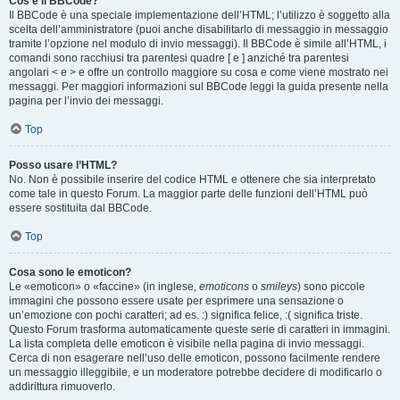
Cos’è il BBCode?
Il BBCode è una speciale implementazione dell’HTML; l’utilizzo è soggetto alla
scelta dell’amministratore (puoi anche disabilitarlo di messaggio in messaggio
tramite l’opzione nel modulo di invio messaggi). Il BBCode è simile all’HTML, i
comandi sono racchiusi tra parentesi quadre [ e ] anziché tra parentesi
angolari < e > e offre un controllo maggiore su cosa e come viene mostrato nei
messaggi. Per maggiori informazioni sul BBCode leggi la guida presente nella
pagina per l’invio dei messaggi.
Top
Posso usare l’HTML?
No. Non è possibile inserire del codice HTML e ottenere che sia interpretato
come tale in questo Forum. La maggior parte delle funzioni dell’HTML può
essere sostituita dal BBCode.
Top
Cosa sono le emoticon?
Le «emoticon» o «faccine» (in inglese,
emoticons
o
smileys
) sono piccole
immagini che possono essere usate per esprimere una sensazione o
un’emozione con pochi caratteri; ad es. :) significa felice, :( significa triste.
Questo Forum trasforma automaticamente queste serie di caratteri in immagini.
La lista completa delle emoticon è visibile nella pagina di invio messaggi.
Cerca di non esagerare nell’uso delle emoticon, possono facilmente rendere
un messaggio illeggibile, e un moderatore potrebbe decidere di modificarlo o
addirittura rimuoverlo.