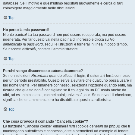
database. Se il motivo è quest’ultimo registrati nuovamente e cerca di farti
coinvolgere maggiormente nelle discussioni.
Top
Ho perso la mia password!
Niente panico! La tua password non può essere recuperata, ma può essere
rigenerata. Per far questo vai nella pagina di ingresso e clicca su
Ho
dimenticato la password
, segui le istruzioni e tornerai in linea in poco tempo.
Se riscontri difficoltà, contatta l’amministratore.
Top
Perché vengo disconnesso automaticamente?
Se non selezioni
Ricordami
quando effettui il login, il sistema ti terrà connesso
per un periodo prestabilito. Questo serve a evitare che qualcuno possa usare il
tuo nome utente. Per rimanere connesso, seleziona l’opzione quando entri, ma
ricorda che questo non è consigliato se ti colleghi da un PC usato anche da
altri, ad es. in biblioteca, Internet point, università, ecc. Se non vedi il checkbox,
significa che un amministratore ha disabilitato questa caratteristica.
Top
Che cosa provoca il comando “Cancella cookie”?
La funzione “Cancella cookie” eliminerà tutti i cookie generati da phpBB che ti
mantengono autenticato e connesso, oltre a permetterti ad esempio di tenere