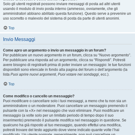
Solo gli utenti registrati possono inviare messaggi di posta ad altri utenti
usando il modulo di invio posta interno (ammesso, ovviamente, che gli
amministratori abbiano abilitato questa funzione). Questo serve a prevenire un
uso scorretto o malevolo del sistema di posta da parte di utenti anonimi.
Top
Invio Messaggi
Come apro un argomento o invio un messaggio in un forum?
Per pubblicare un nuovo argomento in un forum, clicca su “Nuovo argomento”.
Per pubblicare una risposta ad un argomento, clicca su “Rispondi”. Potresti
avere bisogno di registrarti prima di poter inviare un messaggio: le tue funzioni
disponibili sono elencate in fondo alla pagina del forum o dell’argomento (la
lista
Puoi aprire nuovi argomenti
,
Puoi votare nei sondaggi
, ecc.).
Top
Come modifico o cancello un messaggio?
Puoi modificare o cancellare solo i tuoi messaggi, a meno che tu non sia un
amministratore o un moderatore. Puoi cancellare un messaggio premendo il
pulsante con la «X» nel messaggio che vuoi eliminare. Puoi modificare un
messaggio (a volte solo per un limitato periodo di tempo dopo il suo
inserimento) premendo il pulsante
modifica
nel messaggio in questione. Se
qualcuno ha già risposto al tuo messaggio, quando effettui una modifica,
potresti trovare del testo aggiunto dove viene indicato quante volte l’hai
modificato. Un utente normale, generalmente, non può cancellare un