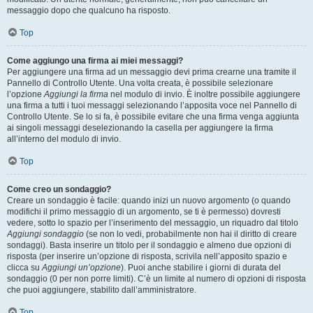
messaggio dopo che qualcuno ha risposto.
Top
Come aggiungo una firma ai miei messaggi?
Per aggiungere una firma ad un messaggio devi prima crearne una tramite il
Pannello di Controllo Utente. Una volta creata, è possibile selezionare
l’opzione
Aggiungi la firma
nel modulo di invio. È inoltre possibile aggiungere
una firma a tutti i tuoi messaggi selezionando l’apposita voce nel Pannello di
Controllo Utente. Se lo si fa, è possibile evitare che una firma venga aggiunta
ai singoli messaggi deselezionando la casella per aggiungere la firma
all’interno del modulo di invio.
Top
Come creo un sondaggio?
Creare un sondaggio è facile: quando inizi un nuovo argomento (o quando
modifichi il primo messaggio di un argomento, se ti è permesso) dovresti
vedere, sotto lo spazio per l’inserimento del messaggio, un riquadro dal titolo
Aggiungi sondaggio
(se non lo vedi, probabilmente non hai il diritto di creare
sondaggi). Basta inserire un titolo per il sondaggio e almeno due opzioni di
risposta (per inserire un’opzione di risposta, scrivila nell’apposito spazio e
clicca su
Aggiungi un’opzione
). Puoi anche stabilire i giorni di durata del
sondaggio (0 per non porre limiti). C’è un limite al numero di opzioni di risposta
che puoi aggiungere, stabilito dall’amministratore.
Top