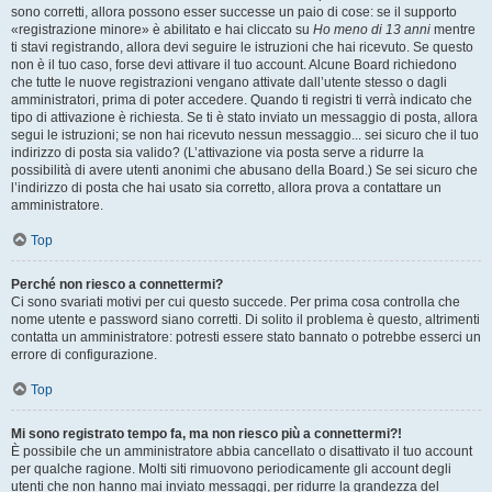
sono corretti, allora possono esser successe un paio di cose: se il supporto
«registrazione minore» è abilitato e hai cliccato su
Ho meno di 13 anni
mentre
ti stavi registrando, allora devi seguire le istruzioni che hai ricevuto. Se questo
non è il tuo caso, forse devi attivare il tuo account. Alcune Board richiedono
che tutte le nuove registrazioni vengano attivate dall’utente stesso o dagli
amministratori, prima di poter accedere. Quando ti registri ti verrà indicato che
tipo di attivazione è richiesta. Se ti è stato inviato un messaggio di posta, allora
segui le istruzioni; se non hai ricevuto nessun messaggio... sei sicuro che il tuo
indirizzo di posta sia valido? (L’attivazione via posta serve a ridurre la
possibilità di avere utenti anonimi che abusano della Board.) Se sei sicuro che
l’indirizzo di posta che hai usato sia corretto, allora prova a contattare un
amministratore.
Top
Perché non riesco a connettermi?
Ci sono svariati motivi per cui questo succede. Per prima cosa controlla che
nome utente e password siano corretti. Di solito il problema è questo, altrimenti
contatta un amministratore: potresti essere stato bannato o potrebbe esserci un
errore di configurazione.
Top
Mi sono registrato tempo fa, ma non riesco più a connettermi?!
È possibile che un amministratore abbia cancellato o disattivato il tuo account
per qualche ragione. Molti siti rimuovono periodicamente gli account degli
utenti che non hanno mai inviato messaggi, per ridurre la grandezza del