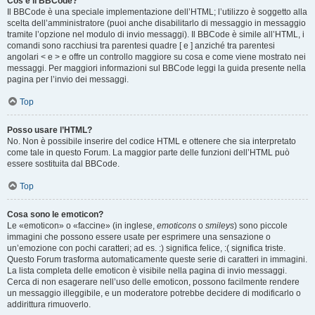
Cos’è il BBCode?
Il BBCode è una speciale implementazione dell’HTML; l’utilizzo è soggetto alla
scelta dell’amministratore (puoi anche disabilitarlo di messaggio in messaggio
tramite l’opzione nel modulo di invio messaggi). Il BBCode è simile all’HTML, i
comandi sono racchiusi tra parentesi quadre [ e ] anziché tra parentesi
angolari < e > e offre un controllo maggiore su cosa e come viene mostrato nei
messaggi. Per maggiori informazioni sul BBCode leggi la guida presente nella
pagina per l’invio dei messaggi.
Top
Posso usare l’HTML?
No. Non è possibile inserire del codice HTML e ottenere che sia interpretato
come tale in questo Forum. La maggior parte delle funzioni dell’HTML può
essere sostituita dal BBCode.
Top
Cosa sono le emoticon?
Le «emoticon» o «faccine» (in inglese,
emoticons
o
smileys
) sono piccole
immagini che possono essere usate per esprimere una sensazione o
un’emozione con pochi caratteri; ad es. :) significa felice, :( significa triste.
Questo Forum trasforma automaticamente queste serie di caratteri in immagini.
La lista completa delle emoticon è visibile nella pagina di invio messaggi.
Cerca di non esagerare nell’uso delle emoticon, possono facilmente rendere
un messaggio illeggibile, e un moderatore potrebbe decidere di modificarlo o
addirittura rimuoverlo.