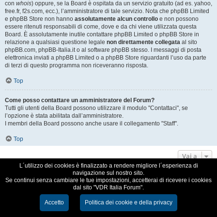
con
whois
) oppure, se la Board è ospitata da un servizio gratuito (ad es. yahoo,
free.fr, f2s.com, ecc.), l’amministratore di tale servizio. Nota che phpBB Limited
e phpBB Store non hanno
assolutamente alcun controllo
e non possono
essere ritenuti responsabili di come, dove e da chi viene utilizzata questa
Board. È assolutamente inutile contattare phpBB Limited o phpBB Store in
relazione a qualsiasi questione legale
non direttamente collegata
al sito
phpBB.com, phpBB-Italia.it o al software phpBB stesso. I messaggi di posta
elettronica inviati a phpBB Limited o a phpBB Store riguardanti l’uso da parte
di terzi di questo programma non riceveranno risposta.
Top
Come posso contattare un amministratore del Forum?
Tutti gli utenti della Board possono utilizzare il modulo "Contattaci", se
l’opzione è stata abilitata dall’amministratore.
I membri della Board possono anche usare il collegamento "Staff".
Top
Vai a
L´utilizzo dei cookies è finalizzato a rendere migliore l´esperienza di
navigazione sul nostro sito.
VDR Italia, comunità italiana utilizzatori VDR
Se continui senza cambiare le tue impostazioni, accetterai di ricevere i cookies
dal sito "VDR Italia Forum".
Creato da
phpBB
® Forum Software © phpBB Limited
Traduzione Italiana
phpBB-Italia.it
Accetto
Politica dei cookie e della privacy
Cookie e Privacy