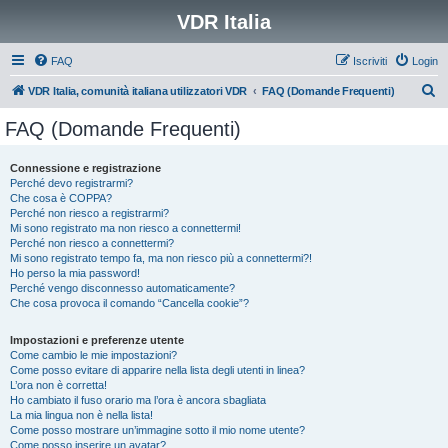
VDR Italia
FAQ
Iscriviti
Login
C
VDR Italia, comunità italiana utilizzatori VDR
FAQ (Domande Frequenti)
e
FAQ (Domande Frequenti)
r
c
Connessione e registrazione
Perché devo registrarmi?
a
Che cosa è COPPA?
Perché non riesco a registrarmi?
Mi sono registrato ma non riesco a connettermi!
Perché non riesco a connettermi?
Mi sono registrato tempo fa, ma non riesco più a connettermi?!
Ho perso la mia password!
Perché vengo disconnesso automaticamente?
Che cosa provoca il comando “Cancella cookie”?
Impostazioni e preferenze utente
Come cambio le mie impostazioni?
Come posso evitare di apparire nella lista degli utenti in linea?
L’ora non è corretta!
Ho cambiato il fuso orario ma l’ora è ancora sbagliata
La mia lingua non è nella lista!
Come posso mostrare un’immagine sotto il mio nome utente?
Come posso inserire un avatar?