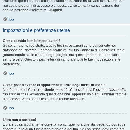
traccia di quello che hai letto, se l’amministrazione ha attivato la funzione. Se
hai avuto problemi di accesso o di uscita dal sistema, la cancellazione dei
cookie potrebbe risolvere tali disguidi.
Top
Impostazioni e preferenze utente
Come cambio le mie impostazioni?
Se sei un utente registrato, tutte le tue impostazioni sono conservate nel
database del sistema. Per modificarle vai sul tuo Pannello di Controllo Utente;
generalmente sta in cima ad ogni pagina, ma questo potrebbe non essere
sempre vero. Questo ti permetterà di cambiare tutte le tue impostazioni e le
preferenze.
Top
Come posso evitare di apparire nella lista degli utenti in linea?
Nel Pannello di Controllo Utente, sotto “Preferenze”, trovi l’opzione
Nascondi il
tuo stato in linea
. Attivando questa opzione, apparirai solo agli amministratori e
a te stesso. Verrai identificato come utente nascosto.
Top
L’ora non è corretta!
L’ora è quasi sicuramente corretta, comunque l’ora che stai vedendo potrebbe
essere quella di un fuso orario differente dal tuo. Se così fosse, devi cambiare