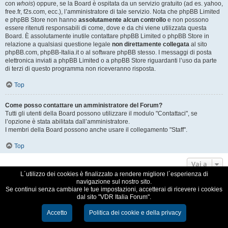
con
whois
) oppure, se la Board è ospitata da un servizio gratuito (ad es. yahoo,
free.fr, f2s.com, ecc.), l’amministratore di tale servizio. Nota che phpBB Limited
e phpBB Store non hanno
assolutamente alcun controllo
e non possono
essere ritenuti responsabili di come, dove e da chi viene utilizzata questa
Board. È assolutamente inutile contattare phpBB Limited o phpBB Store in
relazione a qualsiasi questione legale
non direttamente collegata
al sito
phpBB.com, phpBB-Italia.it o al software phpBB stesso. I messaggi di posta
elettronica inviati a phpBB Limited o a phpBB Store riguardanti l’uso da parte
di terzi di questo programma non riceveranno risposta.
Top
Come posso contattare un amministratore del Forum?
Tutti gli utenti della Board possono utilizzare il modulo "Contattaci", se
l’opzione è stata abilitata dall’amministratore.
I membri della Board possono anche usare il collegamento "Staff".
Top
Vai a
L´utilizzo dei cookies è finalizzato a rendere migliore l´esperienza di
navigazione sul nostro sito.
VDR Italia, comunità italiana utilizzatori VDR
Se continui senza cambiare le tue impostazioni, accetterai di ricevere i cookies
dal sito "VDR Italia Forum".
Creato da
phpBB
® Forum Software © phpBB Limited
Traduzione Italiana
phpBB-Italia.it
Accetto
Politica dei cookie e della privacy
Cookie e Privacy