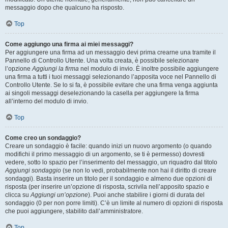
messaggio dopo che qualcuno ha risposto.
Top
Come aggiungo una firma ai miei messaggi?
Per aggiungere una firma ad un messaggio devi prima crearne una tramite il
Pannello di Controllo Utente. Una volta creata, è possibile selezionare
l’opzione
Aggiungi la firma
nel modulo di invio. È inoltre possibile aggiungere
una firma a tutti i tuoi messaggi selezionando l’apposita voce nel Pannello di
Controllo Utente. Se lo si fa, è possibile evitare che una firma venga aggiunta
ai singoli messaggi deselezionando la casella per aggiungere la firma
all’interno del modulo di invio.
Top
Come creo un sondaggio?
Creare un sondaggio è facile: quando inizi un nuovo argomento (o quando
modifichi il primo messaggio di un argomento, se ti è permesso) dovresti
vedere, sotto lo spazio per l’inserimento del messaggio, un riquadro dal titolo
Aggiungi sondaggio
(se non lo vedi, probabilmente non hai il diritto di creare
sondaggi). Basta inserire un titolo per il sondaggio e almeno due opzioni di
risposta (per inserire un’opzione di risposta, scrivila nell’apposito spazio e
clicca su
Aggiungi un’opzione
). Puoi anche stabilire i giorni di durata del
sondaggio (0 per non porre limiti). C’è un limite al numero di opzioni di risposta
che puoi aggiungere, stabilito dall’amministratore.
Top