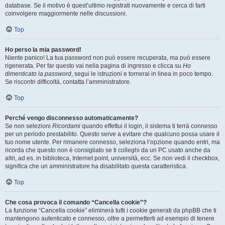
database. Se il motivo è quest’ultimo registrati nuovamente e cerca di farti
coinvolgere maggiormente nelle discussioni.
Top
Ho perso la mia password!
Niente panico! La tua password non può essere recuperata, ma può essere
rigenerata. Per far questo vai nella pagina di ingresso e clicca su
Ho
dimenticato la password
, segui le istruzioni e tornerai in linea in poco tempo.
Se riscontri difficoltà, contatta l’amministratore.
Top
Perché vengo disconnesso automaticamente?
Se non selezioni
Ricordami
quando effettui il login, il sistema ti terrà connesso
per un periodo prestabilito. Questo serve a evitare che qualcuno possa usare il
tuo nome utente. Per rimanere connesso, seleziona l’opzione quando entri, ma
ricorda che questo non è consigliato se ti colleghi da un PC usato anche da
altri, ad es. in biblioteca, Internet point, università, ecc. Se non vedi il checkbox,
significa che un amministratore ha disabilitato questa caratteristica.
Top
Che cosa provoca il comando “Cancella cookie”?
La funzione “Cancella cookie” eliminerà tutti i cookie generati da phpBB che ti
mantengono autenticato e connesso, oltre a permetterti ad esempio di tenere