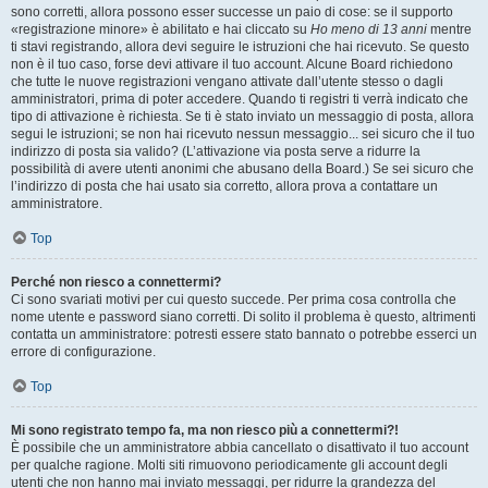
sono corretti, allora possono esser successe un paio di cose: se il supporto
«registrazione minore» è abilitato e hai cliccato su
Ho meno di 13 anni
mentre
ti stavi registrando, allora devi seguire le istruzioni che hai ricevuto. Se questo
non è il tuo caso, forse devi attivare il tuo account. Alcune Board richiedono
che tutte le nuove registrazioni vengano attivate dall’utente stesso o dagli
amministratori, prima di poter accedere. Quando ti registri ti verrà indicato che
tipo di attivazione è richiesta. Se ti è stato inviato un messaggio di posta, allora
segui le istruzioni; se non hai ricevuto nessun messaggio... sei sicuro che il tuo
indirizzo di posta sia valido? (L’attivazione via posta serve a ridurre la
possibilità di avere utenti anonimi che abusano della Board.) Se sei sicuro che
l’indirizzo di posta che hai usato sia corretto, allora prova a contattare un
amministratore.
Top
Perché non riesco a connettermi?
Ci sono svariati motivi per cui questo succede. Per prima cosa controlla che
nome utente e password siano corretti. Di solito il problema è questo, altrimenti
contatta un amministratore: potresti essere stato bannato o potrebbe esserci un
errore di configurazione.
Top
Mi sono registrato tempo fa, ma non riesco più a connettermi?!
È possibile che un amministratore abbia cancellato o disattivato il tuo account
per qualche ragione. Molti siti rimuovono periodicamente gli account degli
utenti che non hanno mai inviato messaggi, per ridurre la grandezza del