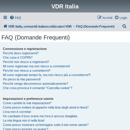
VDR Italia
FAQ
Iscriviti
Login
C
VDR Italia, comunità italiana utilizzatori VDR
FAQ (Domande Frequenti)
e
FAQ (Domande Frequenti)
r
c
Connessione e registrazione
Perché devo registrarmi?
a
Che cosa è COPPA?
Perché non riesco a registrarmi?
Mi sono registrato ma non riesco a connettermi!
Perché non riesco a connettermi?
Mi sono registrato tempo fa, ma non riesco più a connettermi?!
Ho perso la mia password!
Perché vengo disconnesso automaticamente?
Che cosa provoca il comando “Cancella cookie”?
Impostazioni e preferenze utente
Come cambio le mie impostazioni?
Come posso evitare di apparire nella lista degli utenti in linea?
L’ora non è corretta!
Ho cambiato il fuso orario ma l’ora è ancora sbagliata
La mia lingua non è nella lista!
Come posso mostrare un’immagine sotto il mio nome utente?
Come posso inserire un avatar?