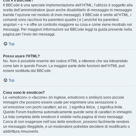
Cos’è il BBCode?
Il BBCode è una speciale implementazione dell’HTML; l’utilizzo è soggetto alla
scelta dell’amministratore (puoi anche disabilitarlo di messaggio in messaggio
tramite l’opzione nel modulo di invio messaggi). Il BBCode è simile all’HTML, i
comandi sono racchiusi tra parentesi quadre [ e ] anziché tra parentesi
angolari < e > e offre un controllo maggiore su cosa e come viene mostrato nei
messaggi. Per maggiori informazioni sul BBCode leggi la guida presente nella
pagina per l’invio dei messaggi.
Top
Posso usare l’HTML?
No. Non è possibile inserire del codice HTML e ottenere che sia interpretato
come tale in questo Forum. La maggior parte delle funzioni dell’HTML può
essere sostituita dal BBCode.
Top
Cosa sono le emoticon?
Le «emoticon» o «faccine» (in inglese,
emoticons
o
smileys
) sono piccole
immagini che possono essere usate per esprimere una sensazione o
un’emozione con pochi caratteri; ad es. :) significa felice, :( significa triste.
Questo Forum trasforma automaticamente queste serie di caratteri in immagini.
La lista completa delle emoticon è visibile nella pagina di invio messaggi.
Cerca di non esagerare nell’uso delle emoticon, possono facilmente rendere
un messaggio illeggibile, e un moderatore potrebbe decidere di modificarlo o
addirittura rimuoverlo.