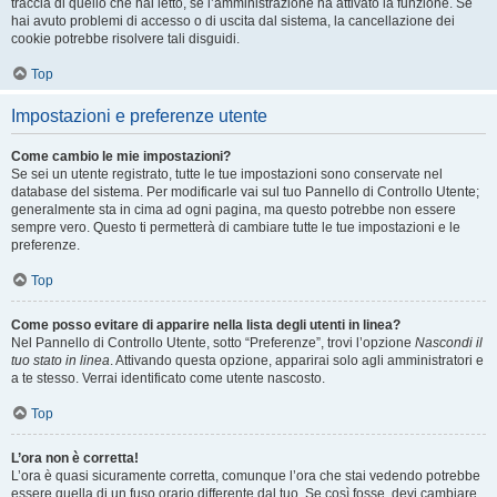
traccia di quello che hai letto, se l’amministrazione ha attivato la funzione. Se
hai avuto problemi di accesso o di uscita dal sistema, la cancellazione dei
cookie potrebbe risolvere tali disguidi.
Top
Impostazioni e preferenze utente
Come cambio le mie impostazioni?
Se sei un utente registrato, tutte le tue impostazioni sono conservate nel
database del sistema. Per modificarle vai sul tuo Pannello di Controllo Utente;
generalmente sta in cima ad ogni pagina, ma questo potrebbe non essere
sempre vero. Questo ti permetterà di cambiare tutte le tue impostazioni e le
preferenze.
Top
Come posso evitare di apparire nella lista degli utenti in linea?
Nel Pannello di Controllo Utente, sotto “Preferenze”, trovi l’opzione
Nascondi il
tuo stato in linea
. Attivando questa opzione, apparirai solo agli amministratori e
a te stesso. Verrai identificato come utente nascosto.
Top
L’ora non è corretta!
L’ora è quasi sicuramente corretta, comunque l’ora che stai vedendo potrebbe
essere quella di un fuso orario differente dal tuo. Se così fosse, devi cambiare