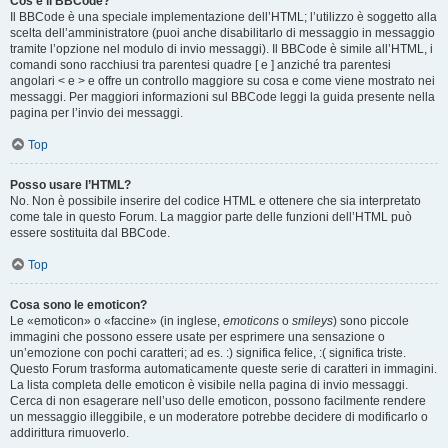
Cos’è il BBCode?
Il BBCode è una speciale implementazione dell’HTML; l’utilizzo è soggetto alla
scelta dell’amministratore (puoi anche disabilitarlo di messaggio in messaggio
tramite l’opzione nel modulo di invio messaggi). Il BBCode è simile all’HTML, i
comandi sono racchiusi tra parentesi quadre [ e ] anziché tra parentesi
angolari < e > e offre un controllo maggiore su cosa e come viene mostrato nei
messaggi. Per maggiori informazioni sul BBCode leggi la guida presente nella
pagina per l’invio dei messaggi.
Top
Posso usare l’HTML?
No. Non è possibile inserire del codice HTML e ottenere che sia interpretato
come tale in questo Forum. La maggior parte delle funzioni dell’HTML può
essere sostituita dal BBCode.
Top
Cosa sono le emoticon?
Le «emoticon» o «faccine» (in inglese,
emoticons
o
smileys
) sono piccole
immagini che possono essere usate per esprimere una sensazione o
un’emozione con pochi caratteri; ad es. :) significa felice, :( significa triste.
Questo Forum trasforma automaticamente queste serie di caratteri in immagini.
La lista completa delle emoticon è visibile nella pagina di invio messaggi.
Cerca di non esagerare nell’uso delle emoticon, possono facilmente rendere
un messaggio illeggibile, e un moderatore potrebbe decidere di modificarlo o
addirittura rimuoverlo.