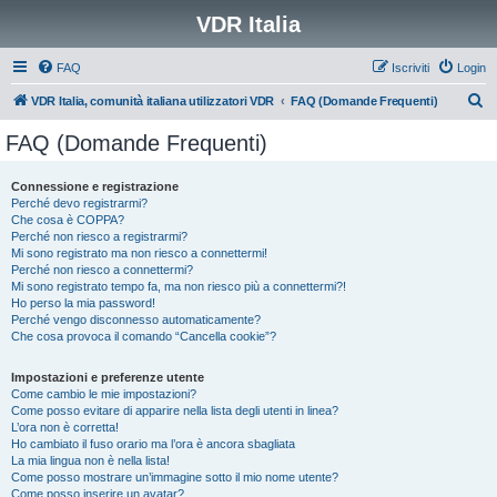
VDR Italia
FAQ
Iscriviti
Login
C
VDR Italia, comunità italiana utilizzatori VDR
FAQ (Domande Frequenti)
e
FAQ (Domande Frequenti)
r
c
Connessione e registrazione
Perché devo registrarmi?
a
Che cosa è COPPA?
Perché non riesco a registrarmi?
Mi sono registrato ma non riesco a connettermi!
Perché non riesco a connettermi?
Mi sono registrato tempo fa, ma non riesco più a connettermi?!
Ho perso la mia password!
Perché vengo disconnesso automaticamente?
Che cosa provoca il comando “Cancella cookie”?
Impostazioni e preferenze utente
Come cambio le mie impostazioni?
Come posso evitare di apparire nella lista degli utenti in linea?
L’ora non è corretta!
Ho cambiato il fuso orario ma l’ora è ancora sbagliata
La mia lingua non è nella lista!
Come posso mostrare un’immagine sotto il mio nome utente?
Come posso inserire un avatar?