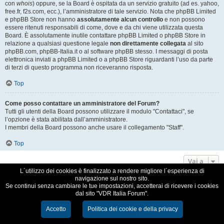
con
whois
) oppure, se la Board è ospitata da un servizio gratuito (ad es. yahoo,
free.fr, f2s.com, ecc.), l’amministratore di tale servizio. Nota che phpBB Limited
e phpBB Store non hanno
assolutamente alcun controllo
e non possono
essere ritenuti responsabili di come, dove e da chi viene utilizzata questa
Board. È assolutamente inutile contattare phpBB Limited o phpBB Store in
relazione a qualsiasi questione legale
non direttamente collegata
al sito
phpBB.com, phpBB-Italia.it o al software phpBB stesso. I messaggi di posta
elettronica inviati a phpBB Limited o a phpBB Store riguardanti l’uso da parte
di terzi di questo programma non riceveranno risposta.
Top
Come posso contattare un amministratore del Forum?
Tutti gli utenti della Board possono utilizzare il modulo "Contattaci", se
l’opzione è stata abilitata dall’amministratore.
I membri della Board possono anche usare il collegamento "Staff".
Top
Vai a
L´utilizzo dei cookies è finalizzato a rendere migliore l´esperienza di
navigazione sul nostro sito.
VDR Italia, comunità italiana utilizzatori VDR
Se continui senza cambiare le tue impostazioni, accetterai di ricevere i cookies
dal sito "VDR Italia Forum".
Creato da
phpBB
® Forum Software © phpBB Limited
Traduzione Italiana
phpBB-Italia.it
Accetto
Politica dei cookie e della privacy
Cookie e Privacy