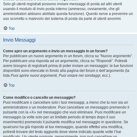
Solo gli utenti registrati possono inviare messaggi di posta ad altri utenti
usando il modulo di invio posta interno (ammesso, ovviamente, che gli
amministratori abbiano abilitato questa funzione). Questo serve a prevenire un
uso scorretto o malevolo del sistema di posta da parte di utenti anonimi.
Top
Invio Messaggi
Come apro un argomento o invio un messaggio in un forum?
Per pubblicare un nuovo argomento in un forum, clicca su “Nuovo argomento”.
Per pubblicare una risposta ad un argomento, clicca su “Rispondi”. Potresti
avere bisogno di registrarti prima di poter inviare un messaggio: le tue funzioni
disponibili sono elencate in fondo alla pagina del forum o dell’argomento (la
lista
Puoi aprire nuovi argomenti
,
Puoi votare nei sondaggi
, ecc.).
Top
Come modifico o cancello un messaggio?
Puoi modificare o cancellare solo i tuoi messaggi, a meno che tu non sia un
amministratore o un moderatore. Puoi cancellare un messaggio premendo il
pulsante con la «X» nel messaggio che vuoi eliminare. Puoi modificare un
messaggio (a volte solo per un limitato periodo di tempo dopo il suo
inserimento) premendo il pulsante
modifica
nel messaggio in questione. Se
qualcuno ha già risposto al tuo messaggio, quando effettui una modifica,
potresti trovare del testo aggiunto dove viene indicato quante volte l’hai
modificato. Un utente normale, generalmente, non può cancellare un