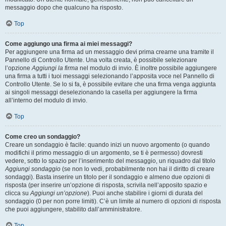
messaggio dopo che qualcuno ha risposto.
Top
Come aggiungo una firma ai miei messaggi?
Per aggiungere una firma ad un messaggio devi prima crearne una tramite il
Pannello di Controllo Utente. Una volta creata, è possibile selezionare
l’opzione
Aggiungi la firma
nel modulo di invio. È inoltre possibile aggiungere
una firma a tutti i tuoi messaggi selezionando l’apposita voce nel Pannello di
Controllo Utente. Se lo si fa, è possibile evitare che una firma venga aggiunta
ai singoli messaggi deselezionando la casella per aggiungere la firma
all’interno del modulo di invio.
Top
Come creo un sondaggio?
Creare un sondaggio è facile: quando inizi un nuovo argomento (o quando
modifichi il primo messaggio di un argomento, se ti è permesso) dovresti
vedere, sotto lo spazio per l’inserimento del messaggio, un riquadro dal titolo
Aggiungi sondaggio
(se non lo vedi, probabilmente non hai il diritto di creare
sondaggi). Basta inserire un titolo per il sondaggio e almeno due opzioni di
risposta (per inserire un’opzione di risposta, scrivila nell’apposito spazio e
clicca su
Aggiungi un’opzione
). Puoi anche stabilire i giorni di durata del
sondaggio (0 per non porre limiti). C’è un limite al numero di opzioni di risposta
che puoi aggiungere, stabilito dall’amministratore.
Top