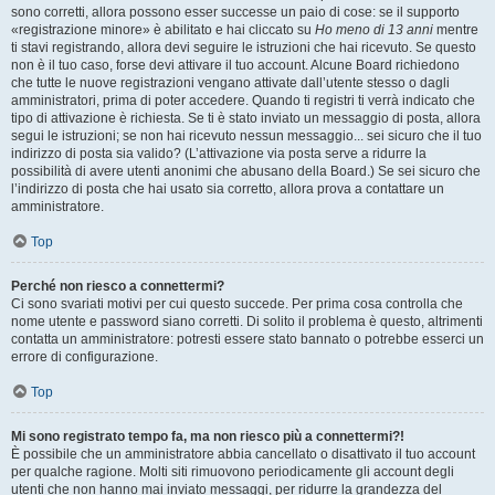
sono corretti, allora possono esser successe un paio di cose: se il supporto
«registrazione minore» è abilitato e hai cliccato su
Ho meno di 13 anni
mentre
ti stavi registrando, allora devi seguire le istruzioni che hai ricevuto. Se questo
non è il tuo caso, forse devi attivare il tuo account. Alcune Board richiedono
che tutte le nuove registrazioni vengano attivate dall’utente stesso o dagli
amministratori, prima di poter accedere. Quando ti registri ti verrà indicato che
tipo di attivazione è richiesta. Se ti è stato inviato un messaggio di posta, allora
segui le istruzioni; se non hai ricevuto nessun messaggio... sei sicuro che il tuo
indirizzo di posta sia valido? (L’attivazione via posta serve a ridurre la
possibilità di avere utenti anonimi che abusano della Board.) Se sei sicuro che
l’indirizzo di posta che hai usato sia corretto, allora prova a contattare un
amministratore.
Top
Perché non riesco a connettermi?
Ci sono svariati motivi per cui questo succede. Per prima cosa controlla che
nome utente e password siano corretti. Di solito il problema è questo, altrimenti
contatta un amministratore: potresti essere stato bannato o potrebbe esserci un
errore di configurazione.
Top
Mi sono registrato tempo fa, ma non riesco più a connettermi?!
È possibile che un amministratore abbia cancellato o disattivato il tuo account
per qualche ragione. Molti siti rimuovono periodicamente gli account degli
utenti che non hanno mai inviato messaggi, per ridurre la grandezza del