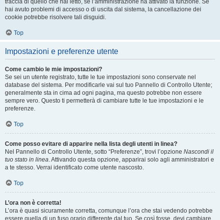
traccia di quello che hai letto, se l’amministrazione ha attivato la funzione. Se
hai avuto problemi di accesso o di uscita dal sistema, la cancellazione dei
cookie potrebbe risolvere tali disguidi.
Top
Impostazioni e preferenze utente
Come cambio le mie impostazioni?
Se sei un utente registrato, tutte le tue impostazioni sono conservate nel
database del sistema. Per modificarle vai sul tuo Pannello di Controllo Utente;
generalmente sta in cima ad ogni pagina, ma questo potrebbe non essere
sempre vero. Questo ti permetterà di cambiare tutte le tue impostazioni e le
preferenze.
Top
Come posso evitare di apparire nella lista degli utenti in linea?
Nel Pannello di Controllo Utente, sotto “Preferenze”, trovi l’opzione
Nascondi il
tuo stato in linea
. Attivando questa opzione, apparirai solo agli amministratori e
a te stesso. Verrai identificato come utente nascosto.
Top
L’ora non è corretta!
L’ora è quasi sicuramente corretta, comunque l’ora che stai vedendo potrebbe
essere quella di un fuso orario differente dal tuo. Se così fosse, devi cambiare