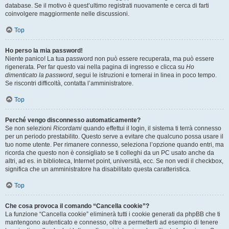
database. Se il motivo è quest’ultimo registrati nuovamente e cerca di farti
coinvolgere maggiormente nelle discussioni.
Top
Ho perso la mia password!
Niente panico! La tua password non può essere recuperata, ma può essere
rigenerata. Per far questo vai nella pagina di ingresso e clicca su
Ho
dimenticato la password
, segui le istruzioni e tornerai in linea in poco tempo.
Se riscontri difficoltà, contatta l’amministratore.
Top
Perché vengo disconnesso automaticamente?
Se non selezioni
Ricordami
quando effettui il login, il sistema ti terrà connesso
per un periodo prestabilito. Questo serve a evitare che qualcuno possa usare il
tuo nome utente. Per rimanere connesso, seleziona l’opzione quando entri, ma
ricorda che questo non è consigliato se ti colleghi da un PC usato anche da
altri, ad es. in biblioteca, Internet point, università, ecc. Se non vedi il checkbox,
significa che un amministratore ha disabilitato questa caratteristica.
Top
Che cosa provoca il comando “Cancella cookie”?
La funzione “Cancella cookie” eliminerà tutti i cookie generati da phpBB che ti
mantengono autenticato e connesso, oltre a permetterti ad esempio di tenere