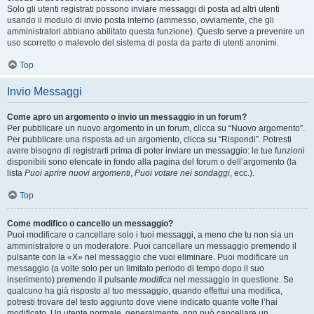
Solo gli utenti registrati possono inviare messaggi di posta ad altri utenti
usando il modulo di invio posta interno (ammesso, ovviamente, che gli
amministratori abbiano abilitato questa funzione). Questo serve a prevenire un
uso scorretto o malevolo del sistema di posta da parte di utenti anonimi.
Top
Invio Messaggi
Come apro un argomento o invio un messaggio in un forum?
Per pubblicare un nuovo argomento in un forum, clicca su “Nuovo argomento”.
Per pubblicare una risposta ad un argomento, clicca su “Rispondi”. Potresti
avere bisogno di registrarti prima di poter inviare un messaggio: le tue funzioni
disponibili sono elencate in fondo alla pagina del forum o dell’argomento (la
lista
Puoi aprire nuovi argomenti
,
Puoi votare nei sondaggi
, ecc.).
Top
Come modifico o cancello un messaggio?
Puoi modificare o cancellare solo i tuoi messaggi, a meno che tu non sia un
amministratore o un moderatore. Puoi cancellare un messaggio premendo il
pulsante con la «X» nel messaggio che vuoi eliminare. Puoi modificare un
messaggio (a volte solo per un limitato periodo di tempo dopo il suo
inserimento) premendo il pulsante
modifica
nel messaggio in questione. Se
qualcuno ha già risposto al tuo messaggio, quando effettui una modifica,
potresti trovare del testo aggiunto dove viene indicato quante volte l’hai
modificato. Un utente normale, generalmente, non può cancellare un