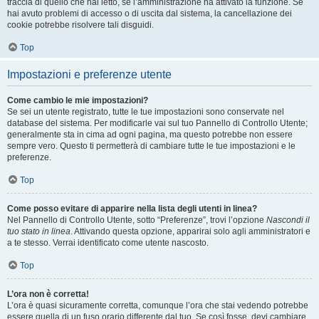
traccia di quello che hai letto, se l’amministrazione ha attivato la funzione. Se
hai avuto problemi di accesso o di uscita dal sistema, la cancellazione dei
cookie potrebbe risolvere tali disguidi.
Top
Impostazioni e preferenze utente
Come cambio le mie impostazioni?
Se sei un utente registrato, tutte le tue impostazioni sono conservate nel
database del sistema. Per modificarle vai sul tuo Pannello di Controllo Utente;
generalmente sta in cima ad ogni pagina, ma questo potrebbe non essere
sempre vero. Questo ti permetterà di cambiare tutte le tue impostazioni e le
preferenze.
Top
Come posso evitare di apparire nella lista degli utenti in linea?
Nel Pannello di Controllo Utente, sotto “Preferenze”, trovi l’opzione
Nascondi il
tuo stato in linea
. Attivando questa opzione, apparirai solo agli amministratori e
a te stesso. Verrai identificato come utente nascosto.
Top
L’ora non è corretta!
L’ora è quasi sicuramente corretta, comunque l’ora che stai vedendo potrebbe
essere quella di un fuso orario differente dal tuo. Se così fosse, devi cambiare