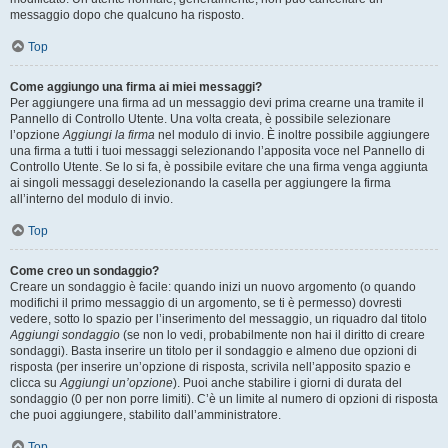
messaggio dopo che qualcuno ha risposto.
Top
Come aggiungo una firma ai miei messaggi?
Per aggiungere una firma ad un messaggio devi prima crearne una tramite il
Pannello di Controllo Utente. Una volta creata, è possibile selezionare
l’opzione
Aggiungi la firma
nel modulo di invio. È inoltre possibile aggiungere
una firma a tutti i tuoi messaggi selezionando l’apposita voce nel Pannello di
Controllo Utente. Se lo si fa, è possibile evitare che una firma venga aggiunta
ai singoli messaggi deselezionando la casella per aggiungere la firma
all’interno del modulo di invio.
Top
Come creo un sondaggio?
Creare un sondaggio è facile: quando inizi un nuovo argomento (o quando
modifichi il primo messaggio di un argomento, se ti è permesso) dovresti
vedere, sotto lo spazio per l’inserimento del messaggio, un riquadro dal titolo
Aggiungi sondaggio
(se non lo vedi, probabilmente non hai il diritto di creare
sondaggi). Basta inserire un titolo per il sondaggio e almeno due opzioni di
risposta (per inserire un’opzione di risposta, scrivila nell’apposito spazio e
clicca su
Aggiungi un’opzione
). Puoi anche stabilire i giorni di durata del
sondaggio (0 per non porre limiti). C’è un limite al numero di opzioni di risposta
che puoi aggiungere, stabilito dall’amministratore.
Top