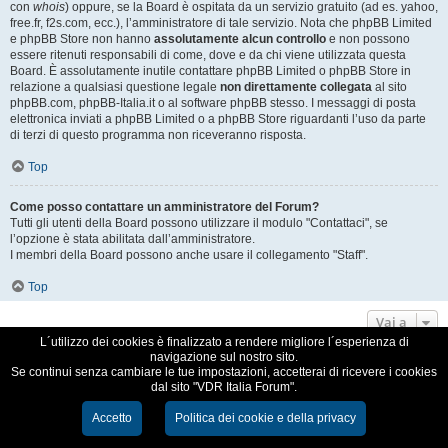
con
whois
) oppure, se la Board è ospitata da un servizio gratuito (ad es. yahoo,
free.fr, f2s.com, ecc.), l’amministratore di tale servizio. Nota che phpBB Limited
e phpBB Store non hanno
assolutamente alcun controllo
e non possono
essere ritenuti responsabili di come, dove e da chi viene utilizzata questa
Board. È assolutamente inutile contattare phpBB Limited o phpBB Store in
relazione a qualsiasi questione legale
non direttamente collegata
al sito
phpBB.com, phpBB-Italia.it o al software phpBB stesso. I messaggi di posta
elettronica inviati a phpBB Limited o a phpBB Store riguardanti l’uso da parte
di terzi di questo programma non riceveranno risposta.
Top
Come posso contattare un amministratore del Forum?
Tutti gli utenti della Board possono utilizzare il modulo "Contattaci", se
l’opzione è stata abilitata dall’amministratore.
I membri della Board possono anche usare il collegamento "Staff".
Top
Vai a
L´utilizzo dei cookies è finalizzato a rendere migliore l´esperienza di
navigazione sul nostro sito.
VDR Italia, comunità italiana utilizzatori VDR
Se continui senza cambiare le tue impostazioni, accetterai di ricevere i cookies
dal sito "VDR Italia Forum".
Creato da
phpBB
® Forum Software © phpBB Limited
Traduzione Italiana
phpBB-Italia.it
Accetto
Politica dei cookie e della privacy
Cookie e Privacy