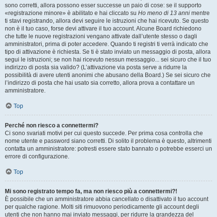
sono corretti, allora possono esser successe un paio di cose: se il supporto
«registrazione minore» è abilitato e hai cliccato su
Ho meno di 13 anni
mentre
ti stavi registrando, allora devi seguire le istruzioni che hai ricevuto. Se questo
non è il tuo caso, forse devi attivare il tuo account. Alcune Board richiedono
che tutte le nuove registrazioni vengano attivate dall’utente stesso o dagli
amministratori, prima di poter accedere. Quando ti registri ti verrà indicato che
tipo di attivazione è richiesta. Se ti è stato inviato un messaggio di posta, allora
segui le istruzioni; se non hai ricevuto nessun messaggio... sei sicuro che il tuo
indirizzo di posta sia valido? (L’attivazione via posta serve a ridurre la
possibilità di avere utenti anonimi che abusano della Board.) Se sei sicuro che
l’indirizzo di posta che hai usato sia corretto, allora prova a contattare un
amministratore.
Top
Perché non riesco a connettermi?
Ci sono svariati motivi per cui questo succede. Per prima cosa controlla che
nome utente e password siano corretti. Di solito il problema è questo, altrimenti
contatta un amministratore: potresti essere stato bannato o potrebbe esserci un
errore di configurazione.
Top
Mi sono registrato tempo fa, ma non riesco più a connettermi?!
È possibile che un amministratore abbia cancellato o disattivato il tuo account
per qualche ragione. Molti siti rimuovono periodicamente gli account degli
utenti che non hanno mai inviato messaggi, per ridurre la grandezza del