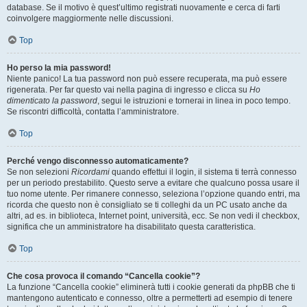
database. Se il motivo è quest’ultimo registrati nuovamente e cerca di farti
coinvolgere maggiormente nelle discussioni.
Top
Ho perso la mia password!
Niente panico! La tua password non può essere recuperata, ma può essere
rigenerata. Per far questo vai nella pagina di ingresso e clicca su
Ho
dimenticato la password
, segui le istruzioni e tornerai in linea in poco tempo.
Se riscontri difficoltà, contatta l’amministratore.
Top
Perché vengo disconnesso automaticamente?
Se non selezioni
Ricordami
quando effettui il login, il sistema ti terrà connesso
per un periodo prestabilito. Questo serve a evitare che qualcuno possa usare il
tuo nome utente. Per rimanere connesso, seleziona l’opzione quando entri, ma
ricorda che questo non è consigliato se ti colleghi da un PC usato anche da
altri, ad es. in biblioteca, Internet point, università, ecc. Se non vedi il checkbox,
significa che un amministratore ha disabilitato questa caratteristica.
Top
Che cosa provoca il comando “Cancella cookie”?
La funzione “Cancella cookie” eliminerà tutti i cookie generati da phpBB che ti
mantengono autenticato e connesso, oltre a permetterti ad esempio di tenere