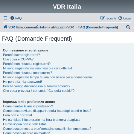
VDR Italia
FAQ
Iscriviti
Login
C
VDR Italia, comunità italiana utilizzatori VDR
FAQ (Domande Frequenti)
e
FAQ (Domande Frequenti)
r
c
Connessione e registrazione
Perché devo registrarmi?
a
Che cosa è COPPA?
Perché non riesco a registrarmi?
Mi sono registrato ma non riesco a connettermi!
Perché non riesco a connettermi?
Mi sono registrato tempo fa, ma non riesco più a connettermi?!
Ho perso la mia password!
Perché vengo disconnesso automaticamente?
Che cosa provoca il comando “Cancella cookie”?
Impostazioni e preferenze utente
Come cambio le mie impostazioni?
Come posso evitare di apparire nella lista degli utenti in linea?
L’ora non è corretta!
Ho cambiato il fuso orario ma l’ora è ancora sbagliata
La mia lingua non è nella lista!
Come posso mostrare un’immagine sotto il mio nome utente?
Come posso inserire un avatar?