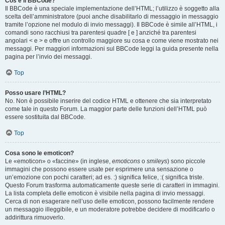
Cos’è il BBCode?
Il BBCode è una speciale implementazione dell’HTML; l’utilizzo è soggetto alla
scelta dell’amministratore (puoi anche disabilitarlo di messaggio in messaggio
tramite l’opzione nel modulo di invio messaggi). Il BBCode è simile all’HTML, i
comandi sono racchiusi tra parentesi quadre [ e ] anziché tra parentesi
angolari < e > e offre un controllo maggiore su cosa e come viene mostrato nei
messaggi. Per maggiori informazioni sul BBCode leggi la guida presente nella
pagina per l’invio dei messaggi.
Top
Posso usare l’HTML?
No. Non è possibile inserire del codice HTML e ottenere che sia interpretato
come tale in questo Forum. La maggior parte delle funzioni dell’HTML può
essere sostituita dal BBCode.
Top
Cosa sono le emoticon?
Le «emoticon» o «faccine» (in inglese,
emoticons
o
smileys
) sono piccole
immagini che possono essere usate per esprimere una sensazione o
un’emozione con pochi caratteri; ad es. :) significa felice, :( significa triste.
Questo Forum trasforma automaticamente queste serie di caratteri in immagini.
La lista completa delle emoticon è visibile nella pagina di invio messaggi.
Cerca di non esagerare nell’uso delle emoticon, possono facilmente rendere
un messaggio illeggibile, e un moderatore potrebbe decidere di modificarlo o
addirittura rimuoverlo.