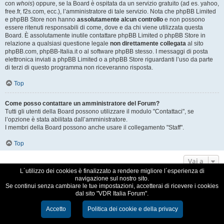
con
whois
) oppure, se la Board è ospitata da un servizio gratuito (ad es. yahoo,
free.fr, f2s.com, ecc.), l’amministratore di tale servizio. Nota che phpBB Limited
e phpBB Store non hanno
assolutamente alcun controllo
e non possono
essere ritenuti responsabili di come, dove e da chi viene utilizzata questa
Board. È assolutamente inutile contattare phpBB Limited o phpBB Store in
relazione a qualsiasi questione legale
non direttamente collegata
al sito
phpBB.com, phpBB-Italia.it o al software phpBB stesso. I messaggi di posta
elettronica inviati a phpBB Limited o a phpBB Store riguardanti l’uso da parte
di terzi di questo programma non riceveranno risposta.
Top
Come posso contattare un amministratore del Forum?
Tutti gli utenti della Board possono utilizzare il modulo "Contattaci", se
l’opzione è stata abilitata dall’amministratore.
I membri della Board possono anche usare il collegamento "Staff".
Top
Vai a
L´utilizzo dei cookies è finalizzato a rendere migliore l´esperienza di
navigazione sul nostro sito.
VDR Italia, comunità italiana utilizzatori VDR
Se continui senza cambiare le tue impostazioni, accetterai di ricevere i cookies
dal sito "VDR Italia Forum".
Creato da
phpBB
® Forum Software © phpBB Limited
Traduzione Italiana
phpBB-Italia.it
Accetto
Politica dei cookie e della privacy
Cookie e Privacy