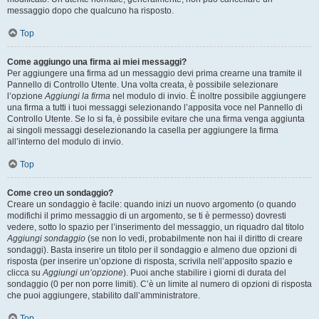
messaggio dopo che qualcuno ha risposto.
Top
Come aggiungo una firma ai miei messaggi?
Per aggiungere una firma ad un messaggio devi prima crearne una tramite il
Pannello di Controllo Utente. Una volta creata, è possibile selezionare
l’opzione
Aggiungi la firma
nel modulo di invio. È inoltre possibile aggiungere
una firma a tutti i tuoi messaggi selezionando l’apposita voce nel Pannello di
Controllo Utente. Se lo si fa, è possibile evitare che una firma venga aggiunta
ai singoli messaggi deselezionando la casella per aggiungere la firma
all’interno del modulo di invio.
Top
Come creo un sondaggio?
Creare un sondaggio è facile: quando inizi un nuovo argomento (o quando
modifichi il primo messaggio di un argomento, se ti è permesso) dovresti
vedere, sotto lo spazio per l’inserimento del messaggio, un riquadro dal titolo
Aggiungi sondaggio
(se non lo vedi, probabilmente non hai il diritto di creare
sondaggi). Basta inserire un titolo per il sondaggio e almeno due opzioni di
risposta (per inserire un’opzione di risposta, scrivila nell’apposito spazio e
clicca su
Aggiungi un’opzione
). Puoi anche stabilire i giorni di durata del
sondaggio (0 per non porre limiti). C’è un limite al numero di opzioni di risposta
che puoi aggiungere, stabilito dall’amministratore.
Top