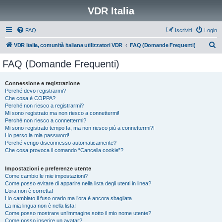
VDR Italia
FAQ
Iscriviti
Login
C
VDR Italia, comunità italiana utilizzatori VDR
FAQ (Domande Frequenti)
e
FAQ (Domande Frequenti)
r
c
Connessione e registrazione
Perché devo registrarmi?
a
Che cosa è COPPA?
Perché non riesco a registrarmi?
Mi sono registrato ma non riesco a connettermi!
Perché non riesco a connettermi?
Mi sono registrato tempo fa, ma non riesco più a connettermi?!
Ho perso la mia password!
Perché vengo disconnesso automaticamente?
Che cosa provoca il comando “Cancella cookie”?
Impostazioni e preferenze utente
Come cambio le mie impostazioni?
Come posso evitare di apparire nella lista degli utenti in linea?
L’ora non è corretta!
Ho cambiato il fuso orario ma l’ora è ancora sbagliata
La mia lingua non è nella lista!
Come posso mostrare un’immagine sotto il mio nome utente?
Come posso inserire un avatar?