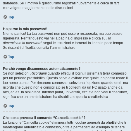
database. Se il motivo è quest’ultimo registrati nuovamente e cerca di farti
coinvolgere maggiormente nelle discussioni.
Top
Ho perso la mia password!
Niente panico! La tua password non può essere recuperata, ma può essere
rigenerata. Per far questo vai nella pagina di ingresso e clicca su
Ho
dimenticato la password
, segui le istruzioni e tornerai in linea in poco tempo.
Se riscontri difficoltà, contatta l’amministratore.
Top
Perché vengo disconnesso automaticamente?
Se non selezioni
Ricordami
quando effettui il login, il sistema ti terrà connesso
per un periodo prestabilito. Questo serve a evitare che qualcuno possa usare il
tuo nome utente. Per rimanere connesso, seleziona l’opzione quando entri, ma
ricorda che questo non è consigliato se ti colleghi da un PC usato anche da
altri, ad es. in biblioteca, Internet point, università, ecc. Se non vedi il checkbox,
significa che un amministratore ha disabilitato questa caratteristica.
Top
Che cosa provoca il comando “Cancella cookie”?
La funzione “Cancella cookie” eliminerà tutti i cookie generati da phpBB che ti
mantengono autenticato e connesso, oltre a permetterti ad esempio di tenere