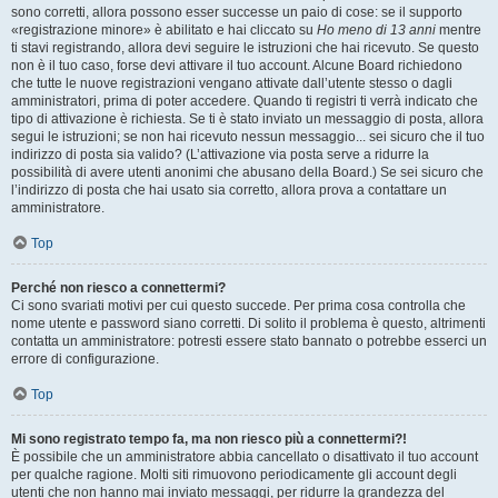
sono corretti, allora possono esser successe un paio di cose: se il supporto
«registrazione minore» è abilitato e hai cliccato su
Ho meno di 13 anni
mentre
ti stavi registrando, allora devi seguire le istruzioni che hai ricevuto. Se questo
non è il tuo caso, forse devi attivare il tuo account. Alcune Board richiedono
che tutte le nuove registrazioni vengano attivate dall’utente stesso o dagli
amministratori, prima di poter accedere. Quando ti registri ti verrà indicato che
tipo di attivazione è richiesta. Se ti è stato inviato un messaggio di posta, allora
segui le istruzioni; se non hai ricevuto nessun messaggio... sei sicuro che il tuo
indirizzo di posta sia valido? (L’attivazione via posta serve a ridurre la
possibilità di avere utenti anonimi che abusano della Board.) Se sei sicuro che
l’indirizzo di posta che hai usato sia corretto, allora prova a contattare un
amministratore.
Top
Perché non riesco a connettermi?
Ci sono svariati motivi per cui questo succede. Per prima cosa controlla che
nome utente e password siano corretti. Di solito il problema è questo, altrimenti
contatta un amministratore: potresti essere stato bannato o potrebbe esserci un
errore di configurazione.
Top
Mi sono registrato tempo fa, ma non riesco più a connettermi?!
È possibile che un amministratore abbia cancellato o disattivato il tuo account
per qualche ragione. Molti siti rimuovono periodicamente gli account degli
utenti che non hanno mai inviato messaggi, per ridurre la grandezza del