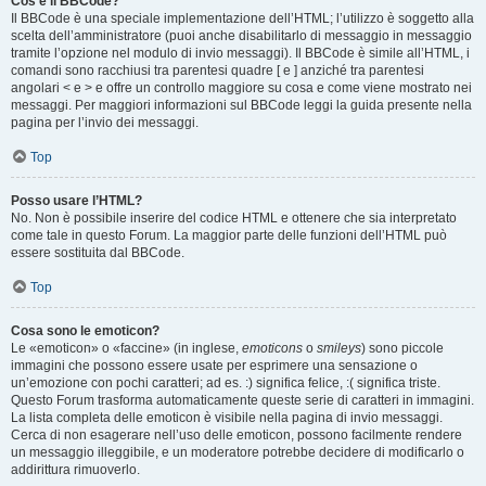
Cos’è il BBCode?
Il BBCode è una speciale implementazione dell’HTML; l’utilizzo è soggetto alla
scelta dell’amministratore (puoi anche disabilitarlo di messaggio in messaggio
tramite l’opzione nel modulo di invio messaggi). Il BBCode è simile all’HTML, i
comandi sono racchiusi tra parentesi quadre [ e ] anziché tra parentesi
angolari < e > e offre un controllo maggiore su cosa e come viene mostrato nei
messaggi. Per maggiori informazioni sul BBCode leggi la guida presente nella
pagina per l’invio dei messaggi.
Top
Posso usare l’HTML?
No. Non è possibile inserire del codice HTML e ottenere che sia interpretato
come tale in questo Forum. La maggior parte delle funzioni dell’HTML può
essere sostituita dal BBCode.
Top
Cosa sono le emoticon?
Le «emoticon» o «faccine» (in inglese,
emoticons
o
smileys
) sono piccole
immagini che possono essere usate per esprimere una sensazione o
un’emozione con pochi caratteri; ad es. :) significa felice, :( significa triste.
Questo Forum trasforma automaticamente queste serie di caratteri in immagini.
La lista completa delle emoticon è visibile nella pagina di invio messaggi.
Cerca di non esagerare nell’uso delle emoticon, possono facilmente rendere
un messaggio illeggibile, e un moderatore potrebbe decidere di modificarlo o
addirittura rimuoverlo.