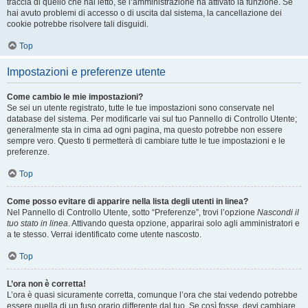
traccia di quello che hai letto, se l’amministrazione ha attivato la funzione. Se
hai avuto problemi di accesso o di uscita dal sistema, la cancellazione dei
cookie potrebbe risolvere tali disguidi.
Top
Impostazioni e preferenze utente
Come cambio le mie impostazioni?
Se sei un utente registrato, tutte le tue impostazioni sono conservate nel
database del sistema. Per modificarle vai sul tuo Pannello di Controllo Utente;
generalmente sta in cima ad ogni pagina, ma questo potrebbe non essere
sempre vero. Questo ti permetterà di cambiare tutte le tue impostazioni e le
preferenze.
Top
Come posso evitare di apparire nella lista degli utenti in linea?
Nel Pannello di Controllo Utente, sotto “Preferenze”, trovi l’opzione
Nascondi il
tuo stato in linea
. Attivando questa opzione, apparirai solo agli amministratori e
a te stesso. Verrai identificato come utente nascosto.
Top
L’ora non è corretta!
L’ora è quasi sicuramente corretta, comunque l’ora che stai vedendo potrebbe
essere quella di un fuso orario differente dal tuo. Se così fosse, devi cambiare