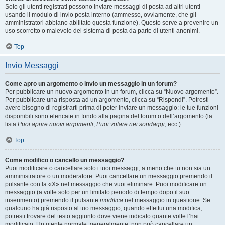
Solo gli utenti registrati possono inviare messaggi di posta ad altri utenti
usando il modulo di invio posta interno (ammesso, ovviamente, che gli
amministratori abbiano abilitato questa funzione). Questo serve a prevenire un
uso scorretto o malevolo del sistema di posta da parte di utenti anonimi.
Top
Invio Messaggi
Come apro un argomento o invio un messaggio in un forum?
Per pubblicare un nuovo argomento in un forum, clicca su “Nuovo argomento”.
Per pubblicare una risposta ad un argomento, clicca su “Rispondi”. Potresti
avere bisogno di registrarti prima di poter inviare un messaggio: le tue funzioni
disponibili sono elencate in fondo alla pagina del forum o dell’argomento (la
lista
Puoi aprire nuovi argomenti
,
Puoi votare nei sondaggi
, ecc.).
Top
Come modifico o cancello un messaggio?
Puoi modificare o cancellare solo i tuoi messaggi, a meno che tu non sia un
amministratore o un moderatore. Puoi cancellare un messaggio premendo il
pulsante con la «X» nel messaggio che vuoi eliminare. Puoi modificare un
messaggio (a volte solo per un limitato periodo di tempo dopo il suo
inserimento) premendo il pulsante
modifica
nel messaggio in questione. Se
qualcuno ha già risposto al tuo messaggio, quando effettui una modifica,
potresti trovare del testo aggiunto dove viene indicato quante volte l’hai
modificato. Un utente normale, generalmente, non può cancellare un