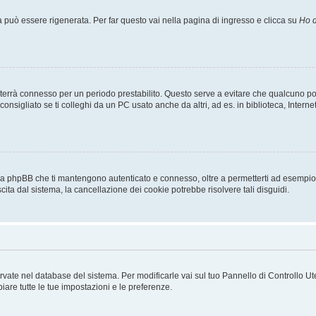
uò essere rigenerata. Per far questo vai nella pagina di ingresso e clicca su
Ho d
a ti terrà connesso per un periodo prestabilito. Questo serve a evitare che qualcuno
sigliato se ti colleghi da un PC usato anche da altri, ad es. in biblioteca, Internet
 da phpBB che ti mantengono autenticato e connesso, oltre a permetterti ad esempio d
cita dal sistema, la cancellazione dei cookie potrebbe risolvere tali disguidi.
servate nel database del sistema. Per modificarle vai sul tuo Pannello di Controllo
re tutte le tue impostazioni e le preferenze.