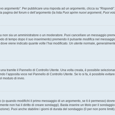
 argomento”. Per pubblicare una risposta ad un argomento, clicca su “Rispondi”. Po
la pagina del forum o dell’argomento (la lista
Puoi aprire nuovi argomenti
,
Puoi vot
 tu non sia un amministratore o un moderatore. Puoi cancellare un messaggio prem
iodo di tempo dopo il suo inserimento) premendo il pulsante
modifica
nel messaggio 
nto dove viene indicato quante volte l’hai modificato. Un utente normale, general
a tramite il Pannello di Controllo Utente. Una volta creata, è possibile seleziona
ndo l’apposita voce nel Pannello di Controllo Utente. Se lo si fa, è possibile evita
el modulo di invio.
(o quando modifichi il primo messaggio di un argomento, se ti è permesso) dovrest
mente non hai il diritto di creare sondaggi). Basta inserire un titolo per il sondaggi
pzione
). Puoi anche stabilire i giorni di durata del sondaggio (0 per non porre limiti