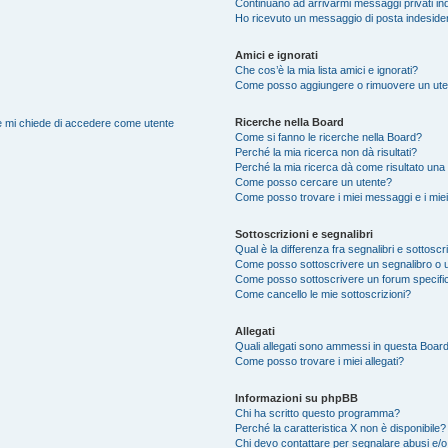
Continuano ad arrivarmi messaggi privati ind
Ho ricevuto un messaggio di posta indeside
Amici e ignorati
Che cos’è la mia lista amici e ignorati?
Come posso aggiungere o rimuovere un utente
Ricerche nella Board
nte mi chiede di accedere come utente
Come si fanno le ricerche nella Board?
Perché la mia ricerca non dà risultati?
Perché la mia ricerca dà come risultato una
Come posso cercare un utente?
Come posso trovare i miei messaggi e i mie
Sottoscrizioni e segnalibri
Qual è la differenza fra segnalibri e sottoscr
Come posso sottoscrivere un segnalibro o 
Come posso sottoscrivere un forum specifi
Come cancello le mie sottoscrizioni?
Allegati
Quali allegati sono ammessi in questa Boar
Come posso trovare i miei allegati?
Informazioni su phpBB
Chi ha scritto questo programma?
Perché la caratteristica X non è disponibile?
Chi devo contattare per segnalare abusi e/o