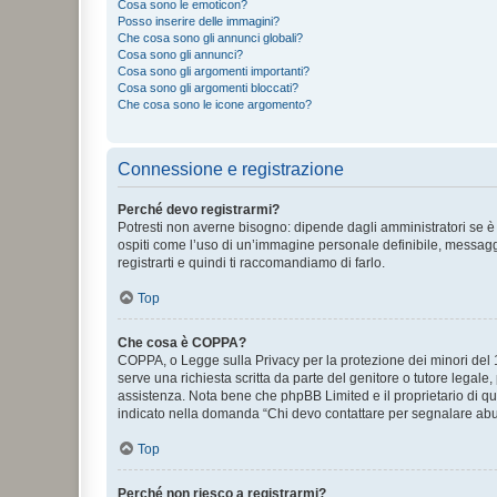
Cosa sono le emoticon?
Posso inserire delle immagini?
Che cosa sono gli annunci globali?
Cosa sono gli annunci?
Cosa sono gli argomenti importanti?
Cosa sono gli argomenti bloccati?
Che cosa sono le icone argomento?
Connessione e registrazione
Perché devo registrarmi?
Potresti non averne bisogno: dipende dagli amministratori se è 
ospiti come l’uso di un’immagine personale definibile, messaggis
registrarti e quindi ti raccomandiamo di farlo.
Top
Che cosa è COPPA?
COPPA, o Legge sulla Privacy per la protezione dei minori del 19
serve una richiesta scritta da parte del genitore o tutore legale
assistenza. Nota bene che phpBB Limited e il proprietario di qu
indicato nella domanda “Chi devo contattare per segnalare abus
Top
Perché non riesco a registrarmi?