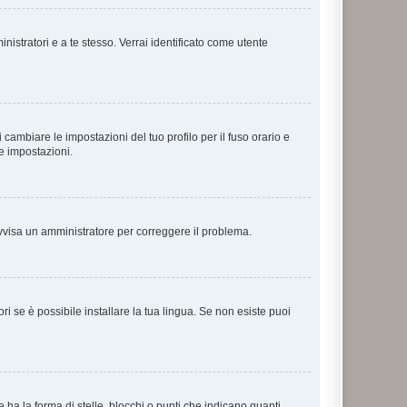
nistratori e a te stesso. Verrai identificato come utente
cambiare le impostazioni del tuo profilo per il fuso orario e
te impostazioni.
. Avvisa un amministratore per correggere il problema.
i se è possibile installare la tua lingua. Se non esiste puoi
 la forma di stelle, blocchi o punti che indicano quanti