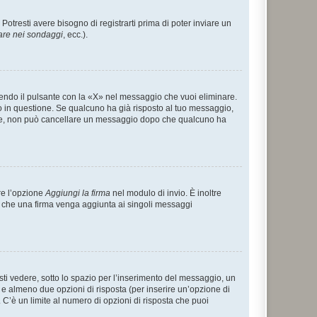
tresti avere bisogno di registrarti prima di poter inviare un
are nei sondaggi
, ecc.).
endo il pulsante con la «X» nel messaggio che vuoi eliminare.
in questione. Se qualcuno ha già risposto al tuo messaggio,
mente, non può cancellare un messaggio dopo che qualcuno ha
re l’opzione
Aggiungi la firma
nel modulo di invio. È inoltre
re che una firma venga aggiunta ai singoli messaggi
i vedere, sotto lo spazio per l’inserimento del messaggio, un
o e almeno due opzioni di risposta (per inserire un’opzione di
). C’è un limite al numero di opzioni di risposta che puoi