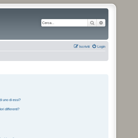
Cerca
Ricerca avanzata
Iscriviti
Login
i uno di essi?
ri differenti?