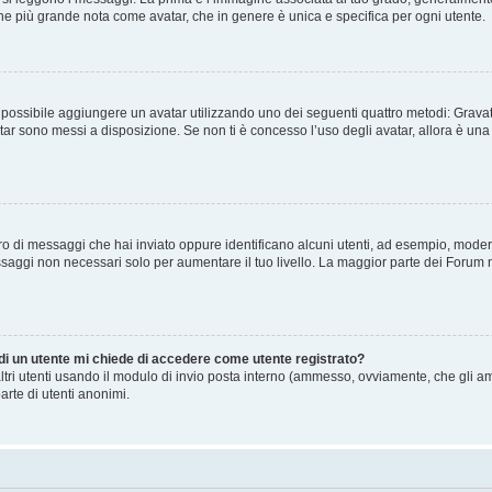
agine più grande nota come avatar, che in genere è unica e specifica per ogni utente.
” è possibile aggiungere un avatar utilizzando uno dei seguenti quattro metodi: Gra
atar sono messi a disposizione. Se non ti è concesso l’uso degli avatar, allora è un
mero di messaggi che hai inviato oppure identificano alcuni utenti, ad esempio, mode
ssaggi non necessari solo per aumentare il tuo livello. La maggior parte dei Forum
 di un utente mi chiede di accedere come utente registrato?
altri utenti usando il modulo di invio posta interno (ammesso, ovviamente, che gli a
arte di utenti anonimi.