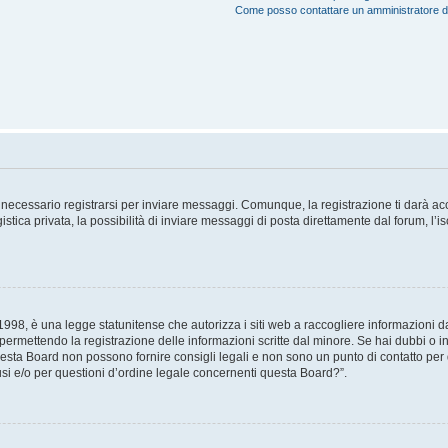
Come posso contattare un amministratore 
necessario registrarsi per inviare messaggi. Comunque, la registrazione ti darà acce
tica privata, la possibilità di inviare messaggi di posta direttamente dal forum, l’is
98, è una legge statunitense che autorizza i siti web a raccogliere informazioni da 
, permettendo la registrazione delle informazioni scritte dal minore. Se hai dubbi o i
esta Board non possono fornire consigli legali e non sono un punto di contatto per q
i e/o per questioni d’ordine legale concernenti questa Board?”.