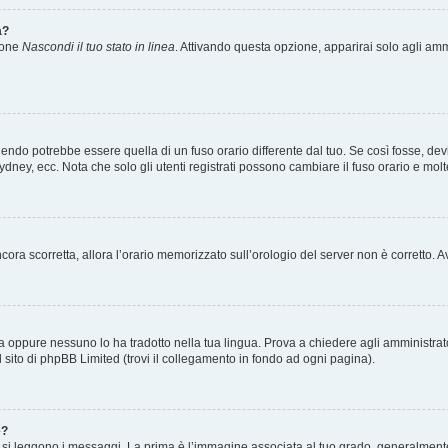
a?
zione
Nascondi il tuo stato in linea
. Attivando questa opzione, apparirai solo agli ammi
ndo potrebbe essere quella di un fuso orario differente dal tuo. Se così fosse, devi 
ydney, ecc. Nota che solo gli utenti registrati possono cambiare il fuso orario e mol
 ancora scorretta, allora l’orario memorizzato sull’orologio del server non è corretto
a oppure nessuno lo ha tradotto nella tua lingua. Prova a chiedere agli amministrator
l sito di phpBB Limited (trovi il collegamento in fondo ad ogni pagina).
e?
 leggono i messaggi. La prima è l’immagine associata al tuo grado, generalmente ha