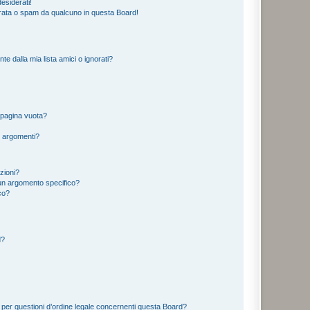
esiderati!
rata o spam da qualcuno in questa Board!
 dalla mia lista amici o ignorati?
 pagina vuota?
i argomenti?
izioni?
un argomento specifico?
co?
d?
 per questioni d’ordine legale concernenti questa Board?