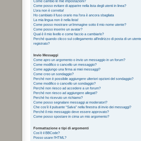
Come cambio le mie impostazioni?
Come posso evitare di apparire nella lista degli utenti in linea?
L’ora non è corretta!
Ho cambiato il fuso orario ma l’ora è ancora sbagliata
La mia lingua non è nella lista!
Come posso mostrare un’immagine sotto il mio nome utente?
Come posso inserire un avatar?
Qual è il mio livello e come faccio a cambiarlo?
Perché quando clicco sul collegamento all’indirizzo di posta di un ute
registrato?
Invio Messaggi
Come apro un argomento o invio un messaggio in un forum?
Come modifico o cancello un messaggio?
Come aggiungo una firma ai miei messaggi?
Come creo un sondaggio?
Perché non è possibile aggiungere ulteriori opzioni del sondaggio?
Come modifico o cancello un sondaggio?
Perché non riesco ad accedere a un forum?
Perché non riesco ad aggiungere allegati?
Perché ho ricevuto un richiamo?
Come posso segnalare messaggi ai moderatori?
Che cos’è il pulsante “Salva” nella finestra di invio dei messaggi?
Perché il mio messaggio deve essere approvato?
Come posso spostare in cima un mio argomento?
Formattazione e tipi di argomenti
Cos’è il BBCode?
Posso usare l’HTML?