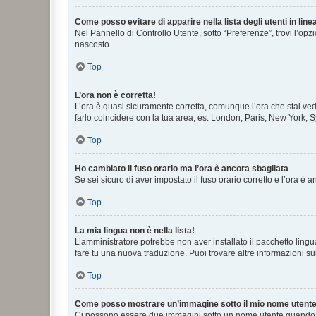
Come posso evitare di apparire nella lista degli utenti in line
Nel Pannello di Controllo Utente, sotto “Preferenze”, trovi l’op
nascosto.
Top
L’ora non è corretta!
L’ora è quasi sicuramente corretta, comunque l’ora che stai vede
farlo coincidere con la tua area, es. London, Paris, New York, S
Top
Ho cambiato il fuso orario ma l’ora è ancora sbagliata
Se sei sicuro di aver impostato il fuso orario corretto e l’ora è
Top
La mia lingua non è nella lista!
L’amministratore potrebbe non aver installato il pacchetto lingu
fare tu una nuova traduzione. Puoi trovare altre informazioni su
Top
Come posso mostrare un’immagine sotto il mio nome utent
Ci possono essere due immagini sotto un nome utente quando si