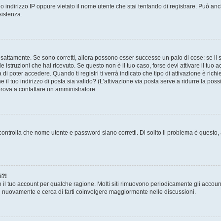
 indirizzo IP oppure vietato il nome utente che stai tentando di registrare. Può anch
sistenza.
sattamente. Se sono corretti, allora possono esser successe un paio di cose: se il 
le istruzioni che hai ricevuto. Se questo non è il tuo caso, forse devi attivare il tu
di poter accedere. Quando ti registri ti verrà indicato che tipo di attivazione è richi
e il tuo indirizzo di posta sia valido? (L’attivazione via posta serve a ridurre la po
 prova a contattare un amministratore.
ontrolla che nome utente e password siano corretti. Di solito il problema è questo, a
i?!
o il tuo account per qualche ragione. Molti siti rimuovono periodicamente gli accoun
ti nuovamente e cerca di farti coinvolgere maggiormente nelle discussioni.