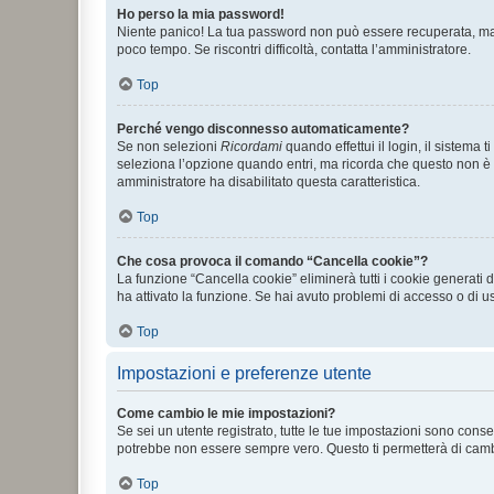
Ho perso la mia password!
Niente panico! La tua password non può essere recuperata, ma p
poco tempo. Se riscontri difficoltà, contatta l’amministratore.
Top
Perché vengo disconnesso automaticamente?
Se non selezioni
Ricordami
quando effettui il login, il sistem
seleziona l’opzione quando entri, ma ricorda che questo non è con
amministratore ha disabilitato questa caratteristica.
Top
Che cosa provoca il comando “Cancella cookie”?
La funzione “Cancella cookie” eliminerà tutti i cookie generati
ha attivato la funzione. Se hai avuto problemi di accesso o di us
Top
Impostazioni e preferenze utente
Come cambio le mie impostazioni?
Se sei un utente registrato, tutte le tue impostazioni sono con
potrebbe non essere sempre vero. Questo ti permetterà di cambia
Top