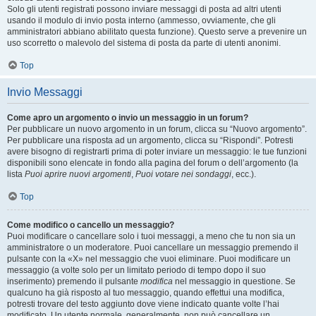
Solo gli utenti registrati possono inviare messaggi di posta ad altri utenti
usando il modulo di invio posta interno (ammesso, ovviamente, che gli
amministratori abbiano abilitato questa funzione). Questo serve a prevenire un
uso scorretto o malevolo del sistema di posta da parte di utenti anonimi.
Top
Invio Messaggi
Come apro un argomento o invio un messaggio in un forum?
Per pubblicare un nuovo argomento in un forum, clicca su “Nuovo argomento”.
Per pubblicare una risposta ad un argomento, clicca su “Rispondi”. Potresti
avere bisogno di registrarti prima di poter inviare un messaggio: le tue funzioni
disponibili sono elencate in fondo alla pagina del forum o dell’argomento (la
lista
Puoi aprire nuovi argomenti
,
Puoi votare nei sondaggi
, ecc.).
Top
Come modifico o cancello un messaggio?
Puoi modificare o cancellare solo i tuoi messaggi, a meno che tu non sia un
amministratore o un moderatore. Puoi cancellare un messaggio premendo il
pulsante con la «X» nel messaggio che vuoi eliminare. Puoi modificare un
messaggio (a volte solo per un limitato periodo di tempo dopo il suo
inserimento) premendo il pulsante
modifica
nel messaggio in questione. Se
qualcuno ha già risposto al tuo messaggio, quando effettui una modifica,
potresti trovare del testo aggiunto dove viene indicato quante volte l’hai
modificato. Un utente normale, generalmente, non può cancellare un