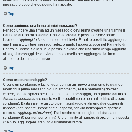
messaggio dopo che qualcuno ha risposto.
Top
Come aggiungo una firma ai miei messaggi?
Per aggiungere una firma ad un messaggio devi prima crearne una tramite il
Pannello di Controllo Utente. Una volta creata, è possibile selezionare
l’opzione
Aggiungi la firma
nel modulo di invio. È inoltre possibile aggiungere
una firma a tutti i tuoi messaggi selezionando l’apposita voce nel Pannello di
Controllo Utente. Se lo si fa, è possibile evitare che una firma venga aggiunta
ai singoli messaggi deselezionando la casella per aggiungere la firma
all’interno del modulo di invio.
Top
Come creo un sondaggio?
Creare un sondaggio è facile: quando inizi un nuovo argomento (o quando
modifichi il primo messaggio di un argomento, se ti è permesso) dovresti
vedere, sotto lo spazio per l’inserimento del messaggio, un riquadro dal titolo
Aggiungi sondaggio
(se non lo vedi, probabilmente non hai il diritto di creare
sondaggi). Basta inserire un titolo per il sondaggio e almeno due opzioni di
risposta (per inserire un’opzione di risposta, scrivila nell’apposito spazio e
clicca su
Aggiungi un’opzione
). Puoi anche stabilire i giorni di durata del
sondaggio (0 per non porre limiti). C’è un limite al numero di opzioni di risposta
che puoi aggiungere, stabilito dall’amministratore.
Top