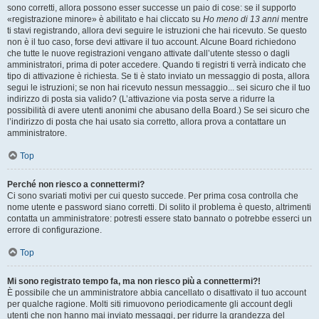
sono corretti, allora possono esser successe un paio di cose: se il supporto
«registrazione minore» è abilitato e hai cliccato su
Ho meno di 13 anni
mentre
ti stavi registrando, allora devi seguire le istruzioni che hai ricevuto. Se questo
non è il tuo caso, forse devi attivare il tuo account. Alcune Board richiedono
che tutte le nuove registrazioni vengano attivate dall’utente stesso o dagli
amministratori, prima di poter accedere. Quando ti registri ti verrà indicato che
tipo di attivazione è richiesta. Se ti è stato inviato un messaggio di posta, allora
segui le istruzioni; se non hai ricevuto nessun messaggio... sei sicuro che il tuo
indirizzo di posta sia valido? (L’attivazione via posta serve a ridurre la
possibilità di avere utenti anonimi che abusano della Board.) Se sei sicuro che
l’indirizzo di posta che hai usato sia corretto, allora prova a contattare un
amministratore.
Top
Perché non riesco a connettermi?
Ci sono svariati motivi per cui questo succede. Per prima cosa controlla che
nome utente e password siano corretti. Di solito il problema è questo, altrimenti
contatta un amministratore: potresti essere stato bannato o potrebbe esserci un
errore di configurazione.
Top
Mi sono registrato tempo fa, ma non riesco più a connettermi?!
È possibile che un amministratore abbia cancellato o disattivato il tuo account
per qualche ragione. Molti siti rimuovono periodicamente gli account degli
utenti che non hanno mai inviato messaggi, per ridurre la grandezza del