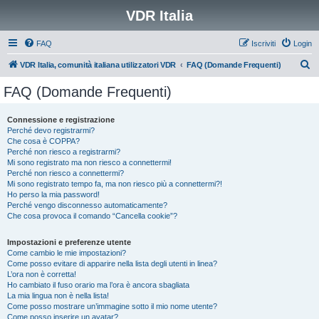
VDR Italia
FAQ
Iscriviti
Login
C
VDR Italia, comunità italiana utilizzatori VDR
FAQ (Domande Frequenti)
e
FAQ (Domande Frequenti)
r
c
Connessione e registrazione
Perché devo registrarmi?
a
Che cosa è COPPA?
Perché non riesco a registrarmi?
Mi sono registrato ma non riesco a connettermi!
Perché non riesco a connettermi?
Mi sono registrato tempo fa, ma non riesco più a connettermi?!
Ho perso la mia password!
Perché vengo disconnesso automaticamente?
Che cosa provoca il comando “Cancella cookie”?
Impostazioni e preferenze utente
Come cambio le mie impostazioni?
Come posso evitare di apparire nella lista degli utenti in linea?
L’ora non è corretta!
Ho cambiato il fuso orario ma l’ora è ancora sbagliata
La mia lingua non è nella lista!
Come posso mostrare un’immagine sotto il mio nome utente?
Come posso inserire un avatar?