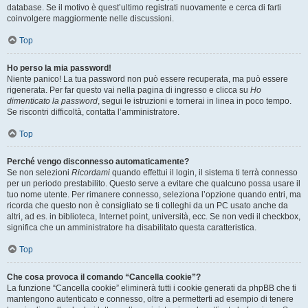
database. Se il motivo è quest’ultimo registrati nuovamente e cerca di farti
coinvolgere maggiormente nelle discussioni.
Top
Ho perso la mia password!
Niente panico! La tua password non può essere recuperata, ma può essere
rigenerata. Per far questo vai nella pagina di ingresso e clicca su
Ho
dimenticato la password
, segui le istruzioni e tornerai in linea in poco tempo.
Se riscontri difficoltà, contatta l’amministratore.
Top
Perché vengo disconnesso automaticamente?
Se non selezioni
Ricordami
quando effettui il login, il sistema ti terrà connesso
per un periodo prestabilito. Questo serve a evitare che qualcuno possa usare il
tuo nome utente. Per rimanere connesso, seleziona l’opzione quando entri, ma
ricorda che questo non è consigliato se ti colleghi da un PC usato anche da
altri, ad es. in biblioteca, Internet point, università, ecc. Se non vedi il checkbox,
significa che un amministratore ha disabilitato questa caratteristica.
Top
Che cosa provoca il comando “Cancella cookie”?
La funzione “Cancella cookie” eliminerà tutti i cookie generati da phpBB che ti
mantengono autenticato e connesso, oltre a permetterti ad esempio di tenere