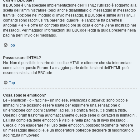
Cos’è il BBCode?
Il BBCode è una speciale implementazione dell’HTML; l’utilizzo è soggetto alla
scelta dell’amministratore (puoi anche disabilitarlo di messaggio in messaggio
tramite l’opzione nel modulo di invio messaggi). Il BBCode è simile all’HTML, i
comandi sono racchiusi tra parentesi quadre [ e ] anziché tra parentesi
angolari < e > e offre un controllo maggiore su cosa e come viene mostrato nei
messaggi. Per maggiori informazioni sul BBCode leggi la guida presente nella
pagina per l’invio dei messaggi.
Top
Posso usare l’HTML?
No. Non è possibile inserire del codice HTML e ottenere che sia interpretato
come tale in questo Forum. La maggior parte delle funzioni dell’HTML può
essere sostituita dal BBCode.
Top
Cosa sono le emoticon?
Le «emoticon» o «faccine» (in inglese,
emoticons
o
smileys
) sono piccole
immagini che possono essere usate per esprimere una sensazione o
un’emozione con pochi caratteri; ad es. :) significa felice, :( significa triste.
Questo Forum trasforma automaticamente queste serie di caratteri in immagini.
La lista completa delle emoticon è visibile nella pagina di invio messaggi.
Cerca di non esagerare nell’uso delle emoticon, possono facilmente rendere
un messaggio illeggibile, e un moderatore potrebbe decidere di modificarlo o
addirittura rimuoverlo.