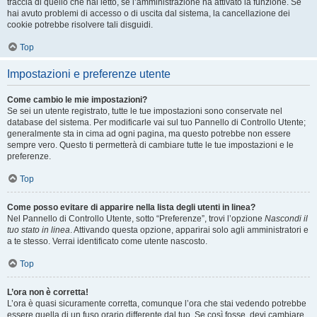
traccia di quello che hai letto, se l’amministrazione ha attivato la funzione. Se
hai avuto problemi di accesso o di uscita dal sistema, la cancellazione dei
cookie potrebbe risolvere tali disguidi.
Top
Impostazioni e preferenze utente
Come cambio le mie impostazioni?
Se sei un utente registrato, tutte le tue impostazioni sono conservate nel
database del sistema. Per modificarle vai sul tuo Pannello di Controllo Utente;
generalmente sta in cima ad ogni pagina, ma questo potrebbe non essere
sempre vero. Questo ti permetterà di cambiare tutte le tue impostazioni e le
preferenze.
Top
Come posso evitare di apparire nella lista degli utenti in linea?
Nel Pannello di Controllo Utente, sotto “Preferenze”, trovi l’opzione
Nascondi il
tuo stato in linea
. Attivando questa opzione, apparirai solo agli amministratori e
a te stesso. Verrai identificato come utente nascosto.
Top
L’ora non è corretta!
L’ora è quasi sicuramente corretta, comunque l’ora che stai vedendo potrebbe
essere quella di un fuso orario differente dal tuo. Se così fosse, devi cambiare