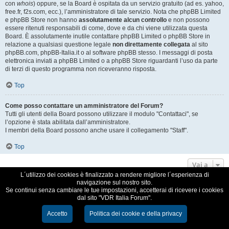
con
whois
) oppure, se la Board è ospitata da un servizio gratuito (ad es. yahoo,
free.fr, f2s.com, ecc.), l’amministratore di tale servizio. Nota che phpBB Limited
e phpBB Store non hanno
assolutamente alcun controllo
e non possono
essere ritenuti responsabili di come, dove e da chi viene utilizzata questa
Board. È assolutamente inutile contattare phpBB Limited o phpBB Store in
relazione a qualsiasi questione legale
non direttamente collegata
al sito
phpBB.com, phpBB-Italia.it o al software phpBB stesso. I messaggi di posta
elettronica inviati a phpBB Limited o a phpBB Store riguardanti l’uso da parte
di terzi di questo programma non riceveranno risposta.
Top
Come posso contattare un amministratore del Forum?
Tutti gli utenti della Board possono utilizzare il modulo "Contattaci", se
l’opzione è stata abilitata dall’amministratore.
I membri della Board possono anche usare il collegamento "Staff".
Top
Vai a
L´utilizzo dei cookies è finalizzato a rendere migliore l´esperienza di
navigazione sul nostro sito.
VDR Italia, comunità italiana utilizzatori VDR
Se continui senza cambiare le tue impostazioni, accetterai di ricevere i cookies
dal sito "VDR Italia Forum".
Creato da
phpBB
® Forum Software © phpBB Limited
Traduzione Italiana
phpBB-Italia.it
Accetto
Politica dei cookie e della privacy
Cookie e Privacy