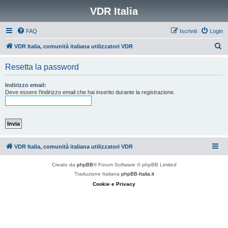
VDR Italia
FAQ
Iscriviti
Login
C
VDR Italia, comunità italiana utilizzatori VDR
e
Resetta la password
r
c
Indirizzo email:
Deve essere l’indirizzo email che hai inserito durante la registrazione.
a
VDR Italia, comunità italiana utilizzatori VDR
Creato da
phpBB
® Forum Software © phpBB Limited
Traduzione Italiana
phpBB-Italia.it
Cookie e Privacy