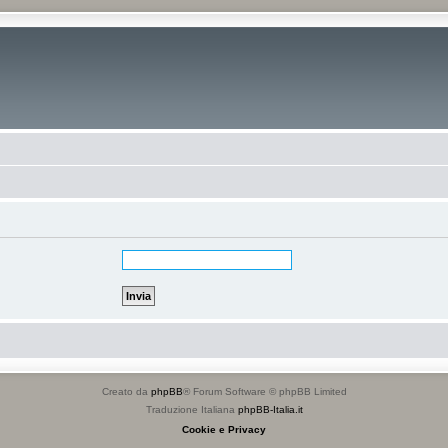
Creato da
phpBB
® Forum Software © phpBB Limited
Traduzione Italiana
phpBB-Italia.it
Cookie e Privacy