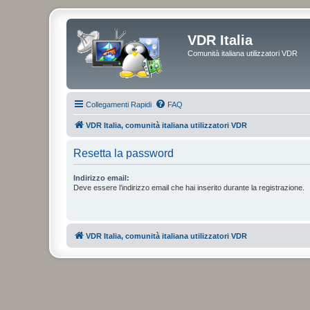
VDR Italia
Comunità italiana utilizzatori VDR
Collegamenti Rapidi
FAQ
VDR Italia, comunità italiana utilizzatori VDR
Resetta la password
Indirizzo email:
Deve essere l’indirizzo email che hai inserito durante la registrazione.
VDR Italia, comunità italiana utilizzatori VDR