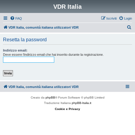
VDR Italia
FAQ
Iscriviti
Login
C
VDR Italia, comunità italiana utilizzatori VDR
e
Resetta la password
r
c
Indirizzo email:
Deve essere l’indirizzo email che hai inserito durante la registrazione.
a
VDR Italia, comunità italiana utilizzatori VDR
Creato da
phpBB
® Forum Software © phpBB Limited
Traduzione Italiana
phpBB-Italia.it
Cookie e Privacy