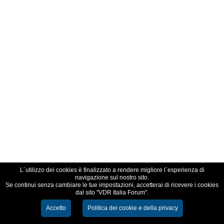
L´utilizzo dei cookies è finalizzato a rendere migliore l´esperienza di
navigazione sul nostro sito.
Se continui senza cambiare le tue impostazioni, accetterai di ricevere i cookies
dal sito "VDR Italia Forum".
Accetto
Politica dei cookie e della privacy