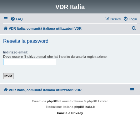
VDR Italia
FAQ
Iscriviti
Login
C
VDR Italia, comunità italiana utilizzatori VDR
e
Resetta la password
r
c
Indirizzo email:
Deve essere l’indirizzo email che hai inserito durante la registrazione.
a
VDR Italia, comunità italiana utilizzatori VDR
Creato da
phpBB
® Forum Software © phpBB Limited
Traduzione Italiana
phpBB-Italia.it
Cookie e Privacy