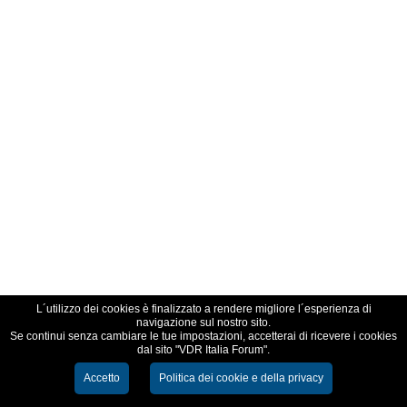
L´utilizzo dei cookies è finalizzato a rendere migliore l´esperienza di
navigazione sul nostro sito.
Se continui senza cambiare le tue impostazioni, accetterai di ricevere i cookies
dal sito "VDR Italia Forum".
Accetto
Politica dei cookie e della privacy