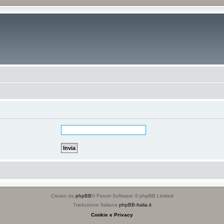
Creato da
phpBB
® Forum Software © phpBB Limited
Traduzione Italiana
phpBB-Italia.it
Cookie e Privacy