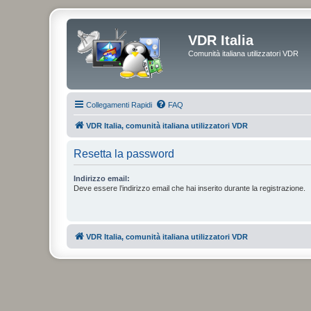
VDR Italia
Comunità italiana utilizzatori VDR
Collegamenti Rapidi
FAQ
VDR Italia, comunità italiana utilizzatori VDR
Resetta la password
Indirizzo email:
Deve essere l’indirizzo email che hai inserito durante la registrazione.
VDR Italia, comunità italiana utilizzatori VDR