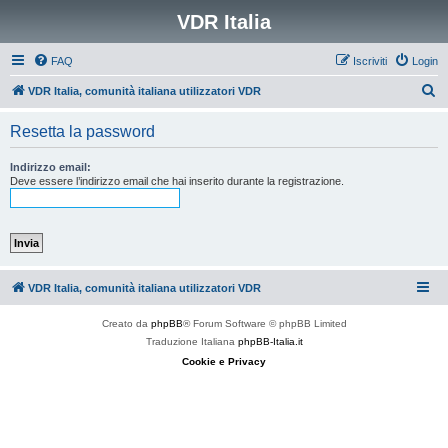
VDR Italia
FAQ
Iscriviti
Login
C
VDR Italia, comunità italiana utilizzatori VDR
e
Resetta la password
r
c
Indirizzo email:
Deve essere l’indirizzo email che hai inserito durante la registrazione.
a
VDR Italia, comunità italiana utilizzatori VDR
Creato da
phpBB
® Forum Software © phpBB Limited
Traduzione Italiana
phpBB-Italia.it
Cookie e Privacy