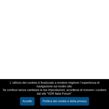
L´utilizzo dei cookies è finalizzato a rendere migliore l´esperienza di
navigazione sul nostro sito.
Se continui senza cambiare le tue impostazioni, accetterai di ricevere i cookies
dal sito "VDR Italia Forum".
Accetto
Politica dei cookie e della privacy