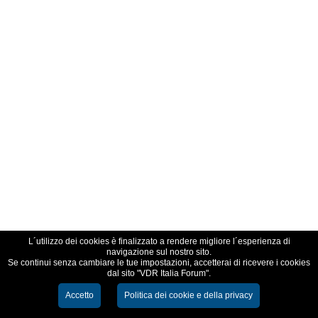
L´utilizzo dei cookies è finalizzato a rendere migliore l´esperienza di
navigazione sul nostro sito.
Se continui senza cambiare le tue impostazioni, accetterai di ricevere i cookies
dal sito "VDR Italia Forum".
Accetto
Politica dei cookie e della privacy