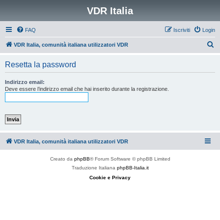
VDR Italia
FAQ
Iscriviti
Login
C
VDR Italia, comunità italiana utilizzatori VDR
e
Resetta la password
r
c
Indirizzo email:
Deve essere l’indirizzo email che hai inserito durante la registrazione.
a
VDR Italia, comunità italiana utilizzatori VDR
Creato da
phpBB
® Forum Software © phpBB Limited
Traduzione Italiana
phpBB-Italia.it
Cookie e Privacy