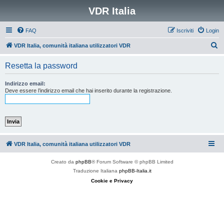
VDR Italia
FAQ
Iscriviti
Login
C
VDR Italia, comunità italiana utilizzatori VDR
e
Resetta la password
r
c
Indirizzo email:
Deve essere l’indirizzo email che hai inserito durante la registrazione.
a
VDR Italia, comunità italiana utilizzatori VDR
Creato da
phpBB
® Forum Software © phpBB Limited
Traduzione Italiana
phpBB-Italia.it
Cookie e Privacy