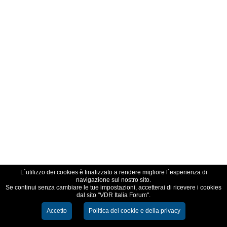
L´utilizzo dei cookies è finalizzato a rendere migliore l´esperienza di
navigazione sul nostro sito.
Se continui senza cambiare le tue impostazioni, accetterai di ricevere i cookies
dal sito "VDR Italia Forum".
Accetto
Politica dei cookie e della privacy