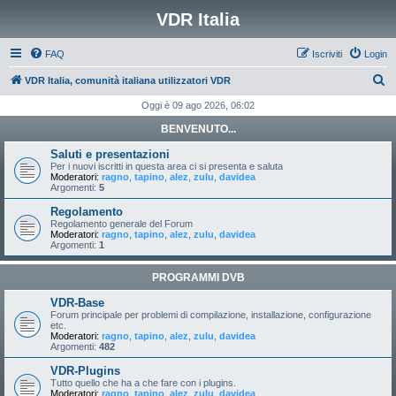
VDR Italia
FAQ
Iscriviti
Login
C
VDR Italia, comunità italiana utilizzatori VDR
e
Oggi è 09 ago 2026, 06:02
r
BENVENUTO...
c
Saluti e presentazioni
a
Per i nuovi iscritti in questa area ci si presenta e saluta
Moderatori:
ragno
,
tapino
,
alez
,
zulu
,
davidea
Argomenti:
5
Regolamento
Regolamento generale del Forum
Moderatori:
ragno
,
tapino
,
alez
,
zulu
,
davidea
Argomenti:
1
PROGRAMMI DVB
VDR-Base
Forum principale per problemi di compilazione, installazione, configurazione
etc.
Moderatori:
ragno
,
tapino
,
alez
,
zulu
,
davidea
Argomenti:
482
VDR-Plugins
Tutto quello che ha a che fare con i plugins.
Moderatori:
ragno
,
tapino
,
alez
,
zulu
,
davidea