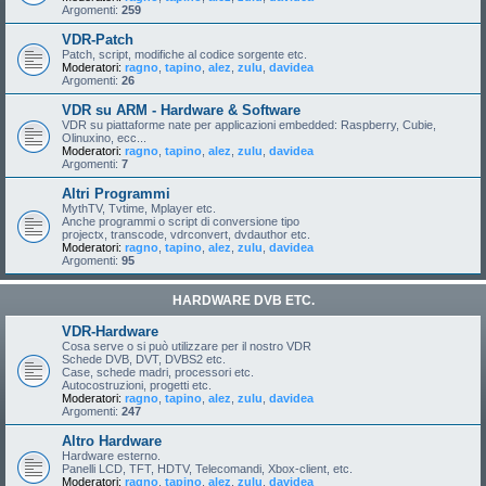
Argomenti:
259
VDR-Patch
Patch, script, modifiche al codice sorgente etc.
Moderatori:
ragno
,
tapino
,
alez
,
zulu
,
davidea
Argomenti:
26
VDR su ARM - Hardware & Software
VDR su piattaforme nate per applicazioni embedded: Raspberry, Cubie,
Olinuxino, ecc...
Moderatori:
ragno
,
tapino
,
alez
,
zulu
,
davidea
Argomenti:
7
Altri Programmi
MythTV, Tvtime, Mplayer etc.
Anche programmi o script di conversione tipo
projectx, transcode, vdrconvert, dvdauthor etc.
Moderatori:
ragno
,
tapino
,
alez
,
zulu
,
davidea
Argomenti:
95
HARDWARE DVB ETC.
VDR-Hardware
Cosa serve o si può utilizzare per il nostro VDR
Schede DVB, DVT, DVBS2 etc.
Case, schede madri, processori etc.
Autocostruzioni, progetti etc.
Moderatori:
ragno
,
tapino
,
alez
,
zulu
,
davidea
Argomenti:
247
Altro Hardware
Hardware esterno.
Panelli LCD, TFT, HDTV, Telecomandi, Xbox-client, etc.
Moderatori:
ragno
,
tapino
,
alez
,
zulu
,
davidea