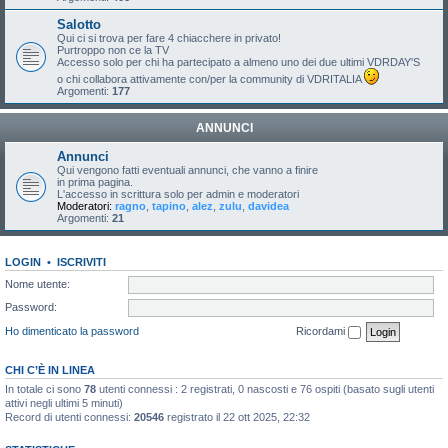
Salotto
Qui ci si trova per fare 4 chiacchere in privato!
Purtroppo non ce la TV
Accesso solo per chi ha partecipato a almeno uno dei due ultimi VDRDAY'S
o chi collabora attivamente con/per la community di VDRITALIA
Argomenti:
177
ANNUNCI
Annunci
Qui vengono fatti eventuali annunci, che vanno a finire
in prima pagina.
L'accesso in scrittura solo per admin e moderatori
Moderatori:
ragno
,
tapino
,
alez
,
zulu
,
davidea
Argomenti:
21
LOGIN
•
ISCRIVITI
Nome utente:
Password:
Ho dimenticato la password
Ricordami
CHI C’È IN LINEA
In totale ci sono
78
utenti connessi : 2 registrati, 0 nascosti e 76 ospiti (basato sugli utenti
attivi negli ultimi 5 minuti)
Record di utenti connessi:
20546
registrato il 22 ott 2025, 22:32