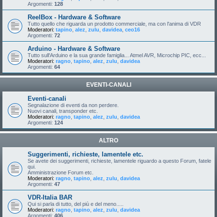
Argomenti:
128
ReelBox - Hardware & Software
Tutto quello che riguarda un prodotto commerciale, ma con l'anima di VDR
Moderatori:
tapino
,
alez
,
zulu
,
davidea
,
ceo16
Argomenti:
72
Arduino - Hardware & Software
Tutto sull'Arduino e la sua grande famiglia... Atmel AVR, Microchip PIC, ecc...
Moderatori:
ragno
,
tapino
,
alez
,
zulu
,
davidea
Argomenti:
64
EVENTI-CANALI
Eventi-canali
Segnalazione di eventi da non perdere.
Nuovi canali, transponder etc.
Moderatori:
ragno
,
tapino
,
alez
,
zulu
,
davidea
Argomenti:
124
ALTRO
Suggerimenti, richieste, lamentele etc.
Se avete dei suggerimenti, richieste, lamentele riguardo a questo Forum, fatele
qui.
Amministrazione Forum etc.
Moderatori:
ragno
,
tapino
,
alez
,
zulu
,
davidea
Argomenti:
47
VDR-Italia BAR
Qui si parla di tutto, del più e del meno.....
Moderatori:
ragno
,
tapino
,
alez
,
zulu
,
davidea
Argomenti:
406