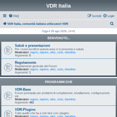
VDR Italia
FAQ
Iscriviti
Login
C
VDR Italia, comunità italiana utilizzatori VDR
e
Oggi è 09 ago 2026, 14:41
r
BENVENUTO...
c
Saluti e presentazioni
a
Per i nuovi iscritti in questa area ci si presenta e saluta
Moderatori:
ragno
,
tapino
,
alez
,
zulu
,
davidea
Argomenti:
5
Regolamento
Regolamento generale del Forum
Moderatori:
ragno
,
tapino
,
alez
,
zulu
,
davidea
Argomenti:
1
PROGRAMMI DVB
VDR-Base
Forum principale per problemi di compilazione, installazione, configurazione
etc.
Moderatori:
ragno
,
tapino
,
alez
,
zulu
,
davidea
Argomenti:
482
VDR-Plugins
Tutto quello che ha a che fare con i plugins.
Moderatori:
ragno
,
tapino
,
alez
,
zulu
,
davidea