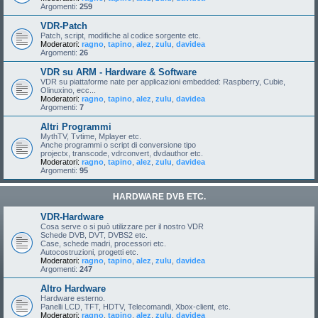
Argomenti:
259
VDR-Patch
Patch, script, modifiche al codice sorgente etc.
Moderatori:
ragno
,
tapino
,
alez
,
zulu
,
davidea
Argomenti:
26
VDR su ARM - Hardware & Software
VDR su piattaforme nate per applicazioni embedded: Raspberry, Cubie,
Olinuxino, ecc...
Moderatori:
ragno
,
tapino
,
alez
,
zulu
,
davidea
Argomenti:
7
Altri Programmi
MythTV, Tvtime, Mplayer etc.
Anche programmi o script di conversione tipo
projectx, transcode, vdrconvert, dvdauthor etc.
Moderatori:
ragno
,
tapino
,
alez
,
zulu
,
davidea
Argomenti:
95
HARDWARE DVB ETC.
VDR-Hardware
Cosa serve o si può utilizzare per il nostro VDR
Schede DVB, DVT, DVBS2 etc.
Case, schede madri, processori etc.
Autocostruzioni, progetti etc.
Moderatori:
ragno
,
tapino
,
alez
,
zulu
,
davidea
Argomenti:
247
Altro Hardware
Hardware esterno.
Panelli LCD, TFT, HDTV, Telecomandi, Xbox-client, etc.
Moderatori:
ragno
,
tapino
,
alez
,
zulu
,
davidea