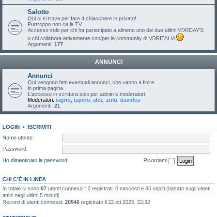
Salotto
Qui ci si trova per fare 4 chiacchere in privato!
Purtroppo non ce la TV
Accesso solo per chi ha partecipato a almeno uno dei due ultimi VDRDAY'S
o chi collabora attivamente con/per la community di VDRITALIA
Argomenti:
177
ANNUNCI
Annunci
Qui vengono fatti eventuali annunci, che vanno a finire
in prima pagina.
L'accesso in scrittura solo per admin e moderatori
Moderatori:
ragno
,
tapino
,
alez
,
zulu
,
davidea
Argomenti:
21
LOGIN
•
ISCRIVITI
Nome utente:
Password:
Ho dimenticato la password
Ricordami
CHI C’È IN LINEA
In totale ci sono
87
utenti connessi : 2 registrati, 0 nascosti e 85 ospiti (basato sugli utenti
attivi negli ultimi 5 minuti)
Record di utenti connessi:
20546
registrato il 22 ott 2025, 22:32