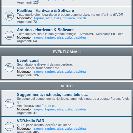
Argomenti:
128
ReelBox - Hardware & Software
Tutto quello che riguarda un prodotto commerciale, ma con l'anima di VDR
Moderatori:
tapino
,
alez
,
zulu
,
davidea
,
ceo16
Argomenti:
72
Arduino - Hardware & Software
Tutto sull'Arduino e la sua grande famiglia... Atmel AVR, Microchip PIC, ecc...
Moderatori:
ragno
,
tapino
,
alez
,
zulu
,
davidea
Argomenti:
64
EVENTI-CANALI
Eventi-canali
Segnalazione di eventi da non perdere.
Nuovi canali, transponder etc.
Moderatori:
ragno
,
tapino
,
alez
,
zulu
,
davidea
Argomenti:
124
ALTRO
Suggerimenti, richieste, lamentele etc.
Se avete dei suggerimenti, richieste, lamentele riguardo a questo Forum, fatele
qui.
Amministrazione Forum etc.
Moderatori:
ragno
,
tapino
,
alez
,
zulu
,
davidea
Argomenti:
47
VDR-Italia BAR
Qui si parla di tutto, del più e del meno.....
Moderatori:
ragno
,
tapino
,
alez
,
zulu
,
davidea
Argomenti:
406