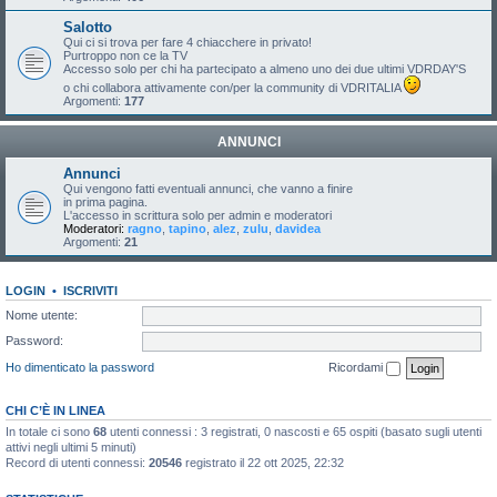
Salotto
Qui ci si trova per fare 4 chiacchere in privato!
Purtroppo non ce la TV
Accesso solo per chi ha partecipato a almeno uno dei due ultimi VDRDAY'S
o chi collabora attivamente con/per la community di VDRITALIA
Argomenti:
177
ANNUNCI
Annunci
Qui vengono fatti eventuali annunci, che vanno a finire
in prima pagina.
L'accesso in scrittura solo per admin e moderatori
Moderatori:
ragno
,
tapino
,
alez
,
zulu
,
davidea
Argomenti:
21
LOGIN
•
ISCRIVITI
Nome utente:
Password:
Ho dimenticato la password
Ricordami
CHI C’È IN LINEA
In totale ci sono
68
utenti connessi : 3 registrati, 0 nascosti e 65 ospiti (basato sugli utenti
attivi negli ultimi 5 minuti)
Record di utenti connessi:
20546
registrato il 22 ott 2025, 22:32