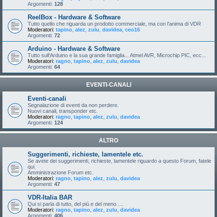
Argomenti:
128
ReelBox - Hardware & Software
Tutto quello che riguarda un prodotto commerciale, ma con l'anima di VDR
Moderatori:
tapino
,
alez
,
zulu
,
davidea
,
ceo16
Argomenti:
72
Arduino - Hardware & Software
Tutto sull'Arduino e la sua grande famiglia... Atmel AVR, Microchip PIC, ecc...
Moderatori:
ragno
,
tapino
,
alez
,
zulu
,
davidea
Argomenti:
64
EVENTI-CANALI
Eventi-canali
Segnalazione di eventi da non perdere.
Nuovi canali, transponder etc.
Moderatori:
ragno
,
tapino
,
alez
,
zulu
,
davidea
Argomenti:
124
ALTRO
Suggerimenti, richieste, lamentele etc.
Se avete dei suggerimenti, richieste, lamentele riguardo a questo Forum, fatele
qui.
Amministrazione Forum etc.
Moderatori:
ragno
,
tapino
,
alez
,
zulu
,
davidea
Argomenti:
47
VDR-Italia BAR
Qui si parla di tutto, del più e del meno.....
Moderatori:
ragno
,
tapino
,
alez
,
zulu
,
davidea
Argomenti:
406