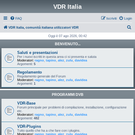
VDR Italia
FAQ
Iscriviti
Login
C
VDR Italia, comunità italiana utilizzatori VDR
e
Oggi è 07 ago 2026, 00:42
r
BENVENUTO...
c
Saluti e presentazioni
a
Per i nuovi iscritti in questa area ci si presenta e saluta
Moderatori:
ragno
,
tapino
,
alez
,
zulu
,
davidea
Argomenti:
5
Regolamento
Regolamento generale del Forum
Moderatori:
ragno
,
tapino
,
alez
,
zulu
,
davidea
Argomenti:
1
PROGRAMMI DVB
VDR-Base
Forum principale per problemi di compilazione, installazione, configurazione
etc.
Moderatori:
ragno
,
tapino
,
alez
,
zulu
,
davidea
Argomenti:
482
VDR-Plugins
Tutto quello che ha a che fare con i plugins.
Moderatori:
ragno
,
tapino
,
alez
,
zulu
,
davidea