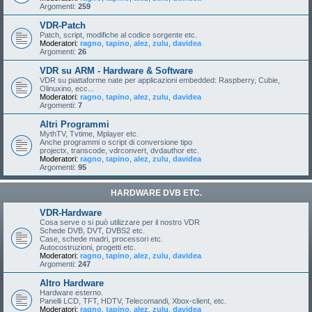
Argomenti:
259
VDR-Patch
Patch, script, modifiche al codice sorgente etc.
Moderatori:
ragno
,
tapino
,
alez
,
zulu
,
davidea
Argomenti:
26
VDR su ARM - Hardware & Software
VDR su piattaforme nate per applicazioni embedded: Raspberry, Cubie,
Olinuxino, ecc...
Moderatori:
ragno
,
tapino
,
alez
,
zulu
,
davidea
Argomenti:
7
Altri Programmi
MythTV, Tvtime, Mplayer etc.
Anche programmi o script di conversione tipo
projectx, transcode, vdrconvert, dvdauthor etc.
Moderatori:
ragno
,
tapino
,
alez
,
zulu
,
davidea
Argomenti:
95
HARDWARE DVB ETC.
VDR-Hardware
Cosa serve o si può utilizzare per il nostro VDR
Schede DVB, DVT, DVBS2 etc.
Case, schede madri, processori etc.
Autocostruzioni, progetti etc.
Moderatori:
ragno
,
tapino
,
alez
,
zulu
,
davidea
Argomenti:
247
Altro Hardware
Hardware esterno.
Panelli LCD, TFT, HDTV, Telecomandi, Xbox-client, etc.
Moderatori:
ragno
,
tapino
,
alez
,
zulu
,
davidea