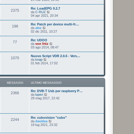
o
a
d
m
g
i
e
Re: LoadEPG 0.2.7
g
2375
u
s
V
da
C-RUZ
i
l
s
e
04 apr 2021, 20:34
o
t
a
d
i
g
i
Re: Patch per device multi-fr…
m
g
196
u
V
da
alez
o
i
l
e
02 dic 2011, 10:27
m
o
t
d
e
i
i
s
Re: UDOO
m
77
u
s
V
da
von fritz
o
l
a
e
03 ago 2014, 08:47
m
t
g
d
e
i
g
i
s
Nuovo Script VDR 2.0.5 - Vers…
m
i
1070
u
s
V
da
knap
o
o
l
a
e
01 feb 2014, 17:02
m
t
g
d
e
i
g
i
s
m
i
u
s
o
o
l
a
m
t
g
MESSAGGI
ULTIMO MESSAGGIO
e
i
g
s
m
i
s
Re: DVB-T Usb per raspberry P…
o
o
2366
a
V
da
lupen
m
g
e
29 mag 2017, 22:42
e
g
d
s
i
i
s
o
u
a
l
g
t
g
Re: cubovision "cubo"
2244
i
i
V
da
davidea
m
o
e
19 lug 2021, 23:32
o
d
m
i
e