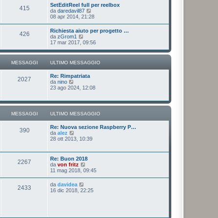
u
SetEditReel full per reelbox
s
415
l
V
da
daredavil87
s
t
e
08 apr 2014, 21:28
a
i
d
g
m
i
g
Richiesta aiuto per progetto …
o
426
u
i
V
da
zGrom1
m
l
o
e
17 mar 2017, 09:56
e
t
d
s
i
i
s
m
u
a
MESSAGGI
ULTIMO MESSAGGIO
o
l
g
m
t
g
e
Re: Rimpatriata
i
i
2027
s
V
da
nino
m
o
s
e
23 ago 2024, 12:08
o
a
d
m
g
i
e
g
u
s
i
l
s
MESSAGGI
ULTIMO MESSAGGIO
o
t
a
i
g
Re: Nuova sezione Raspberry P…
m
g
390
V
da
alez
o
i
e
28 ott 2013, 10:39
m
o
d
e
i
s
u
s
Re: Buon 2018
2267
l
a
V
da
von fritz
t
g
e
11 mag 2018, 09:45
i
g
d
m
i
i
V
da
davidea
o
o
2433
u
e
16 dic 2018, 22:25
m
l
d
e
t
i
s
i
u
s
m
l
a
o