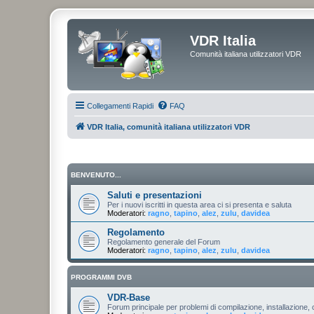
VDR Italia
Comunità italiana utilizzatori VDR
Collegamenti Rapidi
FAQ
VDR Italia, comunità italiana utilizzatori VDR
BENVENUTO...
Saluti e presentazioni
Per i nuovi iscritti in questa area ci si presenta e saluta
Moderatori:
ragno
,
tapino
,
alez
,
zulu
,
davidea
Regolamento
Regolamento generale del Forum
Moderatori:
ragno
,
tapino
,
alez
,
zulu
,
davidea
PROGRAMMI DVB
VDR-Base
Forum principale per problemi di compilazione, installazione, 