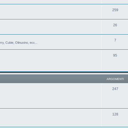
259
26
7
y, Cubie, Olinuxino, ecc...
95
ARGOMENTI
247
128