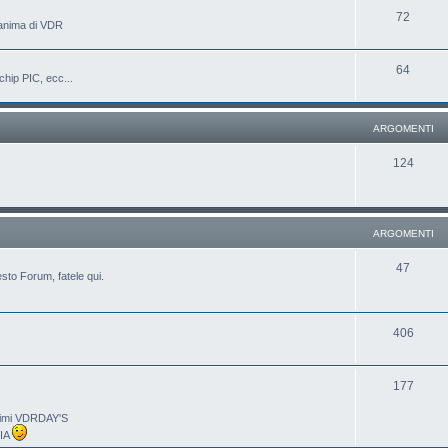
72
'anima di VDR
64
chip PIC, ecc...
ARGOMENTI
124
ARGOMENTI
47
sto Forum, fatele qui.
406
177
ltimi VDRDAY'S
LIA