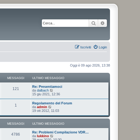
Cerca
Ricerca avanzata
Iscriviti
Login
Oggi è 09 ago 2026, 13:38
MESSAGGI
ULTIMO MESSAGGIO
Re: Presentiamoci
121
V
da
dalbach
e
15 giu 2021, 12:36
d
i
Regolamento del Forum
1
u
V
da
admin
l
e
19 ott 2012, 11:03
t
d
i
i
m
u
MESSAGGI
ULTIMO MESSAGGIO
o
l
m
t
e
Re: Problemi Compilazione VDR…
i
4786
s
V
da
lukkino
m
s
e
29 mar 2020, 10:30