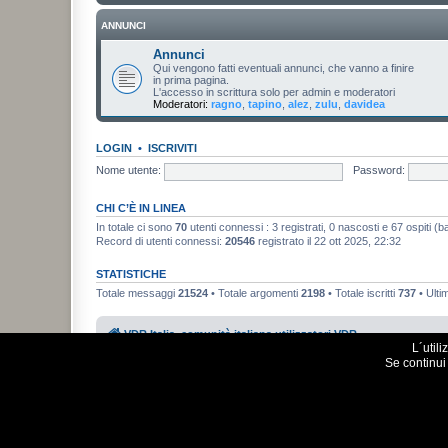
ANNUNCI
Annunci
Qui vengono fatti eventuali annunci, che vanno a finire
in prima pagina.
L'accesso in scrittura solo per admin e moderatori
Moderatori:
ragno
,
tapino
,
alez
,
zulu
,
davidea
LOGIN
•
ISCRIVITI
Nome utente:
Password:
CHI C’È IN LINEA
In totale ci sono
70
utenti connessi : 3 registrati, 0 nascosti e 67 ospiti (bas
Record di utenti connessi:
20546
registrato il 22 ott 2025, 22:32
STATISTICHE
Totale messaggi
21524
• Totale argomenti
2198
• Totale iscritti
737
• Ulti
VDR Italia, comunità italiana utilizzatori VDR
L´util
Se continui 