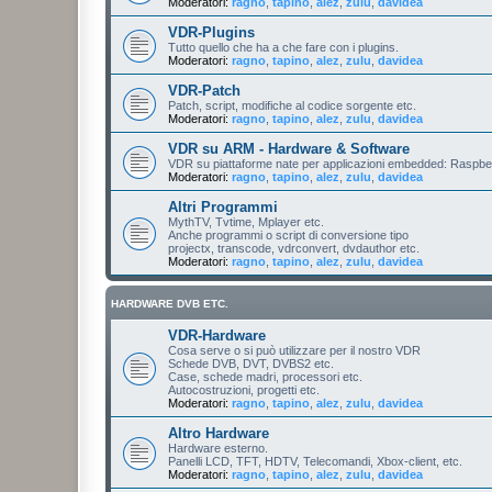
Moderatori:
ragno
,
tapino
,
alez
,
zulu
,
davidea
VDR-Plugins
Tutto quello che ha a che fare con i plugins.
Moderatori:
ragno
,
tapino
,
alez
,
zulu
,
davidea
VDR-Patch
Patch, script, modifiche al codice sorgente etc.
Moderatori:
ragno
,
tapino
,
alez
,
zulu
,
davidea
VDR su ARM - Hardware & Software
VDR su piattaforme nate per applicazioni embedded: Raspberr
Moderatori:
ragno
,
tapino
,
alez
,
zulu
,
davidea
Altri Programmi
MythTV, Tvtime, Mplayer etc.
Anche programmi o script di conversione tipo
projectx, transcode, vdrconvert, dvdauthor etc.
Moderatori:
ragno
,
tapino
,
alez
,
zulu
,
davidea
HARDWARE DVB ETC.
VDR-Hardware
Cosa serve o si può utilizzare per il nostro VDR
Schede DVB, DVT, DVBS2 etc.
Case, schede madri, processori etc.
Autocostruzioni, progetti etc.
Moderatori:
ragno
,
tapino
,
alez
,
zulu
,
davidea
Altro Hardware
Hardware esterno.
Panelli LCD, TFT, HDTV, Telecomandi, Xbox-client, etc.
Moderatori:
ragno
,
tapino
,
alez
,
zulu
,
davidea