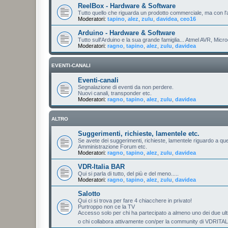
ReelBox - Hardware & Software
Tutto quello che riguarda un prodotto commerciale, ma con l
Moderatori:
tapino
,
alez
,
zulu
,
davidea
,
ceo16
Arduino - Hardware & Software
Tutto sull'Arduino e la sua grande famiglia... Atmel AVR, Micro
Moderatori:
ragno
,
tapino
,
alez
,
zulu
,
davidea
EVENTI-CANALI
Eventi-canali
Segnalazione di eventi da non perdere.
Nuovi canali, transponder etc.
Moderatori:
ragno
,
tapino
,
alez
,
zulu
,
davidea
ALTRO
Suggerimenti, richieste, lamentele etc.
Se avete dei suggerimenti, richieste, lamentele riguardo a que
Amministrazione Forum etc.
Moderatori:
ragno
,
tapino
,
alez
,
zulu
,
davidea
VDR-Italia BAR
Qui si parla di tutto, del più e del meno.....
Moderatori:
ragno
,
tapino
,
alez
,
zulu
,
davidea
Salotto
Qui ci si trova per fare 4 chiacchere in privato!
Purtroppo non ce la TV
Accesso solo per chi ha partecipato a almeno uno dei due u
o chi collabora attivamente con/per la community di VDRITA