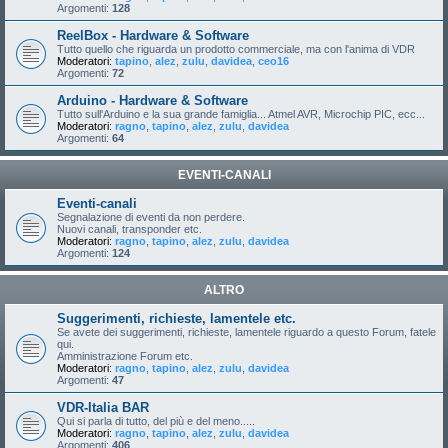
Argomenti:
128
ReelBox - Hardware & Software
Tutto quello che riguarda un prodotto commerciale, ma con l'anima di VDR
Moderatori:
tapino
,
alez
,
zulu
,
davidea
,
ceo16
Argomenti:
72
Arduino - Hardware & Software
Tutto sull'Arduino e la sua grande famiglia... Atmel AVR, Microchip PIC, ecc...
Moderatori:
ragno
,
tapino
,
alez
,
zulu
,
davidea
Argomenti:
64
EVENTI-CANALI
Eventi-canali
Segnalazione di eventi da non perdere.
Nuovi canali, transponder etc.
Moderatori:
ragno
,
tapino
,
alez
,
zulu
,
davidea
Argomenti:
124
ALTRO
Suggerimenti, richieste, lamentele etc.
Se avete dei suggerimenti, richieste, lamentele riguardo a questo Forum, fatele
qui.
Amministrazione Forum etc.
Moderatori:
ragno
,
tapino
,
alez
,
zulu
,
davidea
Argomenti:
47
VDR-Italia BAR
Qui si parla di tutto, del più e del meno.....
Moderatori:
ragno
,
tapino
,
alez
,
zulu
,
davidea
Argomenti:
406