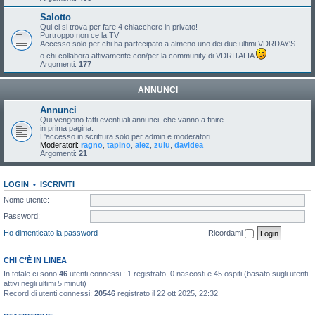
Salotto
Qui ci si trova per fare 4 chiacchere in privato!
Purtroppo non ce la TV
Accesso solo per chi ha partecipato a almeno uno dei due ultimi VDRDAY'S
o chi collabora attivamente con/per la community di VDRITALIA
Argomenti:
177
ANNUNCI
Annunci
Qui vengono fatti eventuali annunci, che vanno a finire
in prima pagina.
L'accesso in scrittura solo per admin e moderatori
Moderatori:
ragno
,
tapino
,
alez
,
zulu
,
davidea
Argomenti:
21
LOGIN
•
ISCRIVITI
Nome utente:
Password:
Ho dimenticato la password
Ricordami
CHI C’È IN LINEA
In totale ci sono
46
utenti connessi : 1 registrato, 0 nascosti e 45 ospiti (basato sugli utenti
attivi negli ultimi 5 minuti)
Record di utenti connessi:
20546
registrato il 22 ott 2025, 22:32