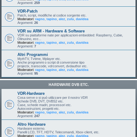
Argomenti:
259
VDR-Patch
Patch, script, modifiche al codice sorgente etc.
Moderatori:
ragno
,
tapino
,
alez
,
zulu
,
davidea
Argomenti:
26
VDR su ARM - Hardware & Software
VDR su piattaforme nate per applicazioni embedded: Raspberry, Cubie,
Olinuxino, ecc...
Moderatori:
ragno
,
tapino
,
alez
,
zulu
,
davidea
Argomenti:
7
Altri Programmi
MythTV, Tvtime, Mplayer etc.
Anche programmi o script di conversione tipo
projectx, transcode, vdrconvert, dvdauthor etc.
Moderatori:
ragno
,
tapino
,
alez
,
zulu
,
davidea
Argomenti:
95
HARDWARE DVB ETC.
VDR-Hardware
Cosa serve o si può utilizzare per il nostro VDR
Schede DVB, DVT, DVBS2 etc.
Case, schede madri, processori etc.
Autocostruzioni, progetti etc.
Moderatori:
ragno
,
tapino
,
alez
,
zulu
,
davidea
Argomenti:
247
Altro Hardware
Hardware esterno.
Panelli LCD, TFT, HDTV, Telecomandi, Xbox-client, etc.
Moderatori:
ragno
,
tapino
,
alez
,
zulu
,
davidea