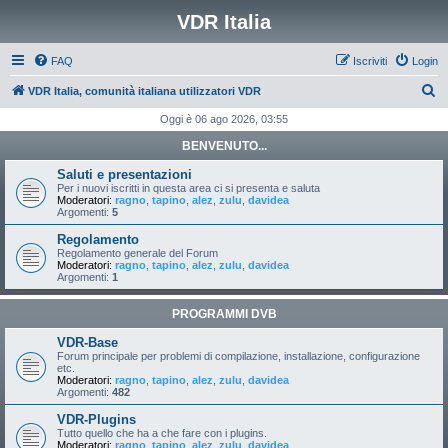
VDR Italia
FAQ
Iscriviti
Login
C
VDR Italia, comunità italiana utilizzatori VDR
e
Oggi è 06 ago 2026, 03:55
r
BENVENUTO...
c
Saluti e presentazioni
a
Per i nuovi iscritti in questa area ci si presenta e saluta
Moderatori:
ragno
,
tapino
,
alez
,
zulu
,
davidea
Argomenti:
5
Regolamento
Regolamento generale del Forum
Moderatori:
ragno
,
tapino
,
alez
,
zulu
,
davidea
Argomenti:
1
PROGRAMMI DVB
VDR-Base
Forum principale per problemi di compilazione, installazione, configurazione
etc.
Moderatori:
ragno
,
tapino
,
alez
,
zulu
,
davidea
Argomenti:
482
VDR-Plugins
Tutto quello che ha a che fare con i plugins.
Moderatori:
ragno
,
tapino
,
alez
,
zulu
,
davidea