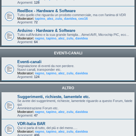
Argomenti:
128
ReelBox - Hardware & Software
Tutto quello che riguarda un prodotto commerciale, ma con l'anima di VDR
Moderatori:
tapino
,
alez
,
zulu
,
davidea
,
ceo16
Argomenti:
72
Arduino - Hardware & Software
Tutto sull'Arduino e la sua grande famiglia... Atmel AVR, Microchip PIC, ecc...
Moderatori:
ragno
,
tapino
,
alez
,
zulu
,
davidea
Argomenti:
64
EVENTI-CANALI
Eventi-canali
Segnalazione di eventi da non perdere.
Nuovi canali, transponder etc.
Moderatori:
ragno
,
tapino
,
alez
,
zulu
,
davidea
Argomenti:
124
ALTRO
Suggerimenti, richieste, lamentele etc.
Se avete dei suggerimenti, richieste, lamentele riguardo a questo Forum, fatele
qui.
Amministrazione Forum etc.
Moderatori:
ragno
,
tapino
,
alez
,
zulu
,
davidea
Argomenti:
47
VDR-Italia BAR
Qui si parla di tutto, del più e del meno.....
Moderatori:
ragno
,
tapino
,
alez
,
zulu
,
davidea
Argomenti:
406