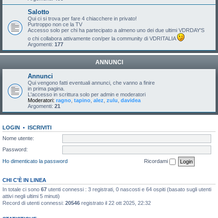
Salotto
Qui ci si trova per fare 4 chiacchere in privato!
Purtroppo non ce la TV
Accesso solo per chi ha partecipato a almeno uno dei due ultimi VDRDAY'S
o chi collabora attivamente con/per la community di VDRITALIA
Argomenti:
177
ANNUNCI
Annunci
Qui vengono fatti eventuali annunci, che vanno a finire
in prima pagina.
L'accesso in scrittura solo per admin e moderatori
Moderatori:
ragno
,
tapino
,
alez
,
zulu
,
davidea
Argomenti:
21
LOGIN
•
ISCRIVITI
Nome utente:
Password:
Ho dimenticato la password
Ricordami
CHI C’È IN LINEA
In totale ci sono
67
utenti connessi : 3 registrati, 0 nascosti e 64 ospiti (basato sugli utenti
attivi negli ultimi 5 minuti)
Record di utenti connessi:
20546
registrato il 22 ott 2025, 22:32