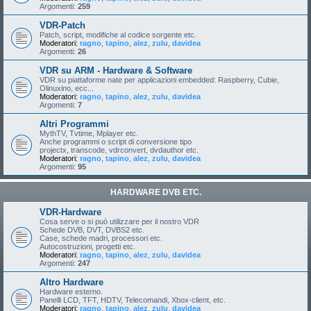
Argomenti:
259
VDR-Patch
Patch, script, modifiche al codice sorgente etc.
Moderatori:
ragno
,
tapino
,
alez
,
zulu
,
davidea
Argomenti:
26
VDR su ARM - Hardware & Software
VDR su piattaforme nate per applicazioni embedded: Raspberry, Cubie,
Olinuxino, ecc...
Moderatori:
ragno
,
tapino
,
alez
,
zulu
,
davidea
Argomenti:
7
Altri Programmi
MythTV, Tvtime, Mplayer etc.
Anche programmi o script di conversione tipo
projectx, transcode, vdrconvert, dvdauthor etc.
Moderatori:
ragno
,
tapino
,
alez
,
zulu
,
davidea
Argomenti:
95
HARDWARE DVB ETC.
VDR-Hardware
Cosa serve o si può utilizzare per il nostro VDR
Schede DVB, DVT, DVBS2 etc.
Case, schede madri, processori etc.
Autocostruzioni, progetti etc.
Moderatori:
ragno
,
tapino
,
alez
,
zulu
,
davidea
Argomenti:
247
Altro Hardware
Hardware esterno.
Panelli LCD, TFT, HDTV, Telecomandi, Xbox-client, etc.
Moderatori:
ragno
,
tapino
,
alez
,
zulu
,
davidea