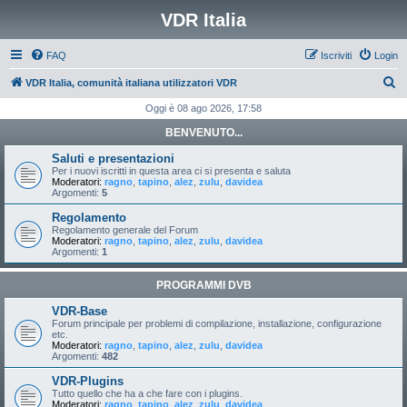
VDR Italia
FAQ
Iscriviti
Login
C
VDR Italia, comunità italiana utilizzatori VDR
e
Oggi è 08 ago 2026, 17:58
r
BENVENUTO...
c
Saluti e presentazioni
a
Per i nuovi iscritti in questa area ci si presenta e saluta
Moderatori:
ragno
,
tapino
,
alez
,
zulu
,
davidea
Argomenti:
5
Regolamento
Regolamento generale del Forum
Moderatori:
ragno
,
tapino
,
alez
,
zulu
,
davidea
Argomenti:
1
PROGRAMMI DVB
VDR-Base
Forum principale per problemi di compilazione, installazione, configurazione
etc.
Moderatori:
ragno
,
tapino
,
alez
,
zulu
,
davidea
Argomenti:
482
VDR-Plugins
Tutto quello che ha a che fare con i plugins.
Moderatori:
ragno
,
tapino
,
alez
,
zulu
,
davidea