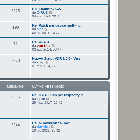
o
a
d
m
g
i
e
Re: LoadEPG 0.2.7
g
2375
u
s
V
da
C-RUZ
i
l
s
e
04 apr 2021, 20:34
o
t
a
d
i
g
i
Re: Patch per device multi-fr…
m
g
196
u
V
da
alez
o
i
l
e
02 dic 2011, 10:27
m
o
t
d
e
i
i
s
Re: UDOO
m
77
u
s
V
da
von fritz
o
l
a
e
03 ago 2014, 08:47
m
t
g
d
e
i
g
i
s
Nuovo Script VDR 2.0.5 - Vers…
m
i
1070
u
s
V
da
knap
o
o
l
a
e
01 feb 2014, 17:02
m
t
g
d
e
i
g
i
s
m
i
u
s
o
o
l
a
m
t
g
MESSAGGI
ULTIMO MESSAGGIO
e
i
g
s
m
i
s
Re: DVB-T Usb per raspberry P…
o
o
2366
a
V
da
lupen
m
g
e
29 mag 2017, 22:42
e
g
d
s
i
i
s
o
u
a
l
g
t
g
Re: cubovision "cubo"
2244
i
i
V
da
davidea
m
o
e
19 lug 2021, 23:32
o
d
m
i
e