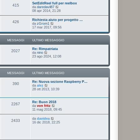
u
SetEditReel full per reelbox
s
415
l
V
da
daredavil87
s
t
e
08 apr 2014, 21:28
a
i
d
g
m
i
g
Richiesta aiuto per progetto …
o
426
u
i
V
da
zGrom1
m
l
o
e
17 mar 2017, 09:56
e
t
d
s
i
i
s
m
u
a
MESSAGGI
ULTIMO MESSAGGIO
o
l
g
m
t
g
e
Re: Rimpatriata
i
i
2027
s
V
da
nino
m
o
s
e
23 ago 2024, 12:08
o
a
d
m
g
i
e
g
u
s
i
l
s
MESSAGGI
ULTIMO MESSAGGIO
o
t
a
i
g
Re: Nuova sezione Raspberry P…
m
g
390
V
da
alez
o
i
e
28 ott 2013, 10:39
m
o
d
e
i
s
u
s
Re: Buon 2018
2267
l
a
V
da
von fritz
t
g
e
11 mag 2018, 09:45
i
g
d
m
i
i
V
da
davidea
o
o
2433
u
e
16 dic 2018, 22:25
m
l
d
e
t
i
s
i
u
s
m
l
a
o