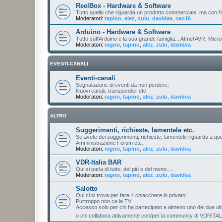
ReelBox - Hardware & Software
Tutto quello che riguarda un prodotto commerciale, ma con l
Moderatori:
tapino
,
alez
,
zulu
,
davidea
,
ceo16
Arduino - Hardware & Software
Tutto sull'Arduino e la sua grande famiglia... Atmel AVR, Micro
Moderatori:
ragno
,
tapino
,
alez
,
zulu
,
davidea
EVENTI-CANALI
Eventi-canali
Segnalazione di eventi da non perdere.
Nuovi canali, transponder etc.
Moderatori:
ragno
,
tapino
,
alez
,
zulu
,
davidea
ALTRO
Suggerimenti, richieste, lamentele etc.
Se avete dei suggerimenti, richieste, lamentele riguardo a que
Amministrazione Forum etc.
Moderatori:
ragno
,
tapino
,
alez
,
zulu
,
davidea
VDR-Italia BAR
Qui si parla di tutto, del più e del meno.....
Moderatori:
ragno
,
tapino
,
alez
,
zulu
,
davidea
Salotto
Qui ci si trova per fare 4 chiacchere in privato!
Purtroppo non ce la TV
Accesso solo per chi ha partecipato a almeno uno dei due u
o chi collabora attivamente con/per la community di VDRITA