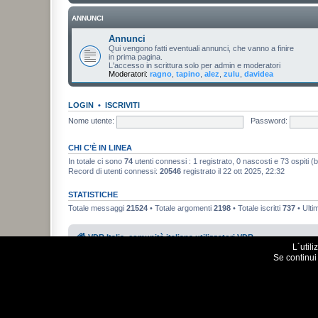
ANNUNCI
Annunci
Qui vengono fatti eventuali annunci, che vanno a finire
in prima pagina.
L'accesso in scrittura solo per admin e moderatori
Moderatori:
ragno
,
tapino
,
alez
,
zulu
,
davidea
LOGIN
•
ISCRIVITI
Nome utente:
Password:
CHI C’È IN LINEA
In totale ci sono
74
utenti connessi : 1 registrato, 0 nascosti e 73 ospiti (bas
Record di utenti connessi:
20546
registrato il 22 ott 2025, 22:32
STATISTICHE
Totale messaggi
21524
• Totale argomenti
2198
• Totale iscritti
737
• Ulti
VDR Italia, comunità italiana utilizzatori VDR
L´util
Se continui 