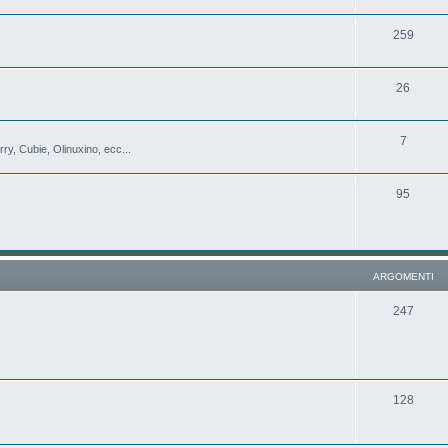
259
26
7
y, Cubie, Olinuxino, ecc...
95
ARGOMENTI
247
128