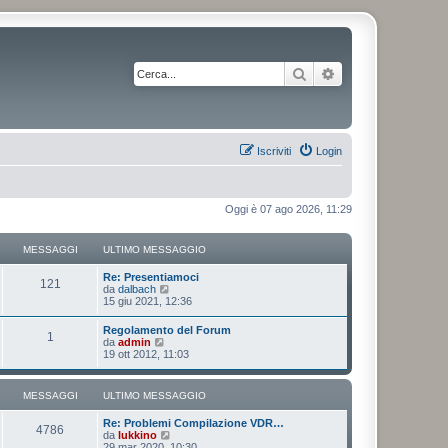
Cerca
Ricerca avanzata
Iscriviti
Login
Oggi è 07 ago 2026, 11:29
MESSAGGI
ULTIMO MESSAGGIO
Re: Presentiamoci
121
V
da
dalbach
e
15 giu 2021, 12:36
d
i
Regolamento del Forum
1
u
V
da
admin
l
e
19 ott 2012, 11:03
t
d
i
i
m
u
MESSAGGI
ULTIMO MESSAGGIO
o
l
m
t
e
Re: Problemi Compilazione VDR…
i
4786
s
V
da
lukkino
m
s
e
29 mar 2020, 10:30