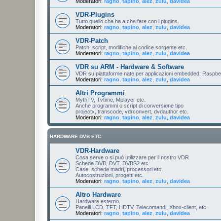
Moderatori:
ragno
,
tapino
,
alez
,
zulu
,
davidea
VDR-Plugins
Tutto quello che ha a che fare con i plugins.
Moderatori:
ragno
,
tapino
,
alez
,
zulu
,
davidea
VDR-Patch
Patch, script, modifiche al codice sorgente etc.
Moderatori:
ragno
,
tapino
,
alez
,
zulu
,
davidea
VDR su ARM - Hardware & Software
VDR su piattaforme nate per applicazioni embedded: Raspberr
Moderatori:
ragno
,
tapino
,
alez
,
zulu
,
davidea
Altri Programmi
MythTV, Tvtime, Mplayer etc.
Anche programmi o script di conversione tipo
projectx, transcode, vdrconvert, dvdauthor etc.
Moderatori:
ragno
,
tapino
,
alez
,
zulu
,
davidea
HARDWARE DVB ETC.
VDR-Hardware
Cosa serve o si può utilizzare per il nostro VDR
Schede DVB, DVT, DVBS2 etc.
Case, schede madri, processori etc.
Autocostruzioni, progetti etc.
Moderatori:
ragno
,
tapino
,
alez
,
zulu
,
davidea
Altro Hardware
Hardware esterno.
Panelli LCD, TFT, HDTV, Telecomandi, Xbox-client, etc.
Moderatori:
ragno
,
tapino
,
alez
,
zulu
,
davidea