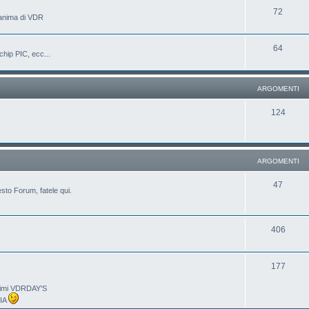
72
'anima di VDR
64
chip PIC, ecc...
ARGOMENTI
124
ARGOMENTI
47
sto Forum, fatele qui.
406
177
ltimi VDRDAY'S
LIA