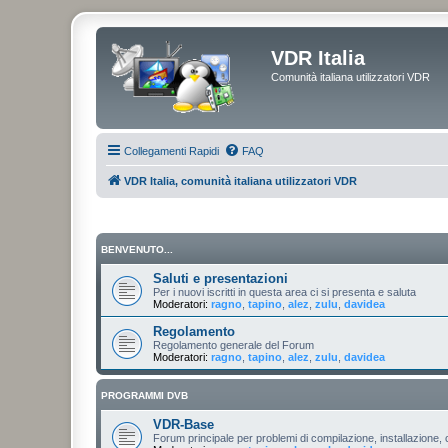
VDR Italia
Comunità italiana utilizzatori VDR
Collegamenti Rapidi
FAQ
VDR Italia, comunità italiana utilizzatori VDR
BENVENUTO...
Saluti e presentazioni
Per i nuovi iscritti in questa area ci si presenta e saluta
Moderatori:
ragno
,
tapino
,
alez
,
zulu
,
davidea
Regolamento
Regolamento generale del Forum
Moderatori:
ragno
,
tapino
,
alez
,
zulu
,
davidea
PROGRAMMI DVB
VDR-Base
Forum principale per problemi di compilazione, installazione, 