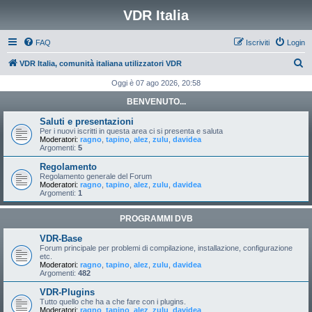
VDR Italia
FAQ
Iscriviti
Login
C
VDR Italia, comunità italiana utilizzatori VDR
e
Oggi è 07 ago 2026, 20:58
r
BENVENUTO...
c
Saluti e presentazioni
a
Per i nuovi iscritti in questa area ci si presenta e saluta
Moderatori:
ragno
,
tapino
,
alez
,
zulu
,
davidea
Argomenti:
5
Regolamento
Regolamento generale del Forum
Moderatori:
ragno
,
tapino
,
alez
,
zulu
,
davidea
Argomenti:
1
PROGRAMMI DVB
VDR-Base
Forum principale per problemi di compilazione, installazione, configurazione
etc.
Moderatori:
ragno
,
tapino
,
alez
,
zulu
,
davidea
Argomenti:
482
VDR-Plugins
Tutto quello che ha a che fare con i plugins.
Moderatori:
ragno
,
tapino
,
alez
,
zulu
,
davidea