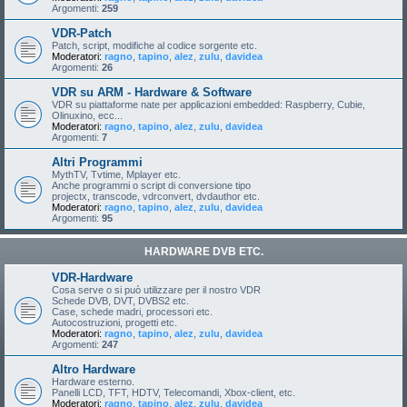
Argomenti:
259
VDR-Patch
Patch, script, modifiche al codice sorgente etc.
Moderatori:
ragno
,
tapino
,
alez
,
zulu
,
davidea
Argomenti:
26
VDR su ARM - Hardware & Software
VDR su piattaforme nate per applicazioni embedded: Raspberry, Cubie,
Olinuxino, ecc...
Moderatori:
ragno
,
tapino
,
alez
,
zulu
,
davidea
Argomenti:
7
Altri Programmi
MythTV, Tvtime, Mplayer etc.
Anche programmi o script di conversione tipo
projectx, transcode, vdrconvert, dvdauthor etc.
Moderatori:
ragno
,
tapino
,
alez
,
zulu
,
davidea
Argomenti:
95
HARDWARE DVB ETC.
VDR-Hardware
Cosa serve o si può utilizzare per il nostro VDR
Schede DVB, DVT, DVBS2 etc.
Case, schede madri, processori etc.
Autocostruzioni, progetti etc.
Moderatori:
ragno
,
tapino
,
alez
,
zulu
,
davidea
Argomenti:
247
Altro Hardware
Hardware esterno.
Panelli LCD, TFT, HDTV, Telecomandi, Xbox-client, etc.
Moderatori:
ragno
,
tapino
,
alez
,
zulu
,
davidea