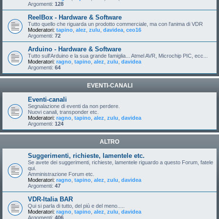
Argomenti:
128
ReelBox - Hardware & Software
Tutto quello che riguarda un prodotto commerciale, ma con l'anima di VDR
Moderatori:
tapino
,
alez
,
zulu
,
davidea
,
ceo16
Argomenti:
72
Arduino - Hardware & Software
Tutto sull'Arduino e la sua grande famiglia... Atmel AVR, Microchip PIC, ecc...
Moderatori:
ragno
,
tapino
,
alez
,
zulu
,
davidea
Argomenti:
64
EVENTI-CANALI
Eventi-canali
Segnalazione di eventi da non perdere.
Nuovi canali, transponder etc.
Moderatori:
ragno
,
tapino
,
alez
,
zulu
,
davidea
Argomenti:
124
ALTRO
Suggerimenti, richieste, lamentele etc.
Se avete dei suggerimenti, richieste, lamentele riguardo a questo Forum, fatele
qui.
Amministrazione Forum etc.
Moderatori:
ragno
,
tapino
,
alez
,
zulu
,
davidea
Argomenti:
47
VDR-Italia BAR
Qui si parla di tutto, del più e del meno.....
Moderatori:
ragno
,
tapino
,
alez
,
zulu
,
davidea
Argomenti:
406