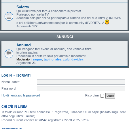
Salotto
Qui ci si trova per fare 4 chiacchere in privato!
Purtroppo non ce la TV
Accesso solo per chi ha partecipato a almeno uno dei due ultimi VDRDAY'S
o chi collabora attivamente con/per la community di VDRITALIA
Argomenti:
177
ANNUNCI
Annunci
Qui vengono fatti eventuali annunci, che vanno a finire
in prima pagina.
L'accesso in scrittura solo per admin e moderatori
Moderatori:
ragno
,
tapino
,
alez
,
zulu
,
davidea
Argomenti:
21
LOGIN
•
ISCRIVITI
Nome utente:
Password:
Ho dimenticato la password
Ricordami
CHI C’È IN LINEA
In totale ci sono
71
utenti connessi : 1 registrato, 0 nascosti e 70 ospiti (basato sugli utenti
attivi negli ultimi 5 minuti)
Record di utenti connessi:
20546
registrato il 22 ott 2025, 22:32