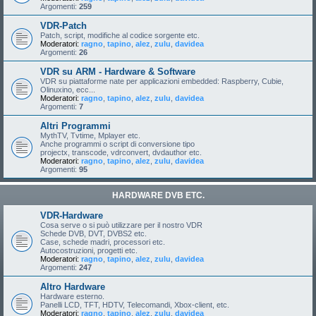
Argomenti:
259
VDR-Patch
Patch, script, modifiche al codice sorgente etc.
Moderatori:
ragno
,
tapino
,
alez
,
zulu
,
davidea
Argomenti:
26
VDR su ARM - Hardware & Software
VDR su piattaforme nate per applicazioni embedded: Raspberry, Cubie,
Olinuxino, ecc...
Moderatori:
ragno
,
tapino
,
alez
,
zulu
,
davidea
Argomenti:
7
Altri Programmi
MythTV, Tvtime, Mplayer etc.
Anche programmi o script di conversione tipo
projectx, transcode, vdrconvert, dvdauthor etc.
Moderatori:
ragno
,
tapino
,
alez
,
zulu
,
davidea
Argomenti:
95
HARDWARE DVB ETC.
VDR-Hardware
Cosa serve o si può utilizzare per il nostro VDR
Schede DVB, DVT, DVBS2 etc.
Case, schede madri, processori etc.
Autocostruzioni, progetti etc.
Moderatori:
ragno
,
tapino
,
alez
,
zulu
,
davidea
Argomenti:
247
Altro Hardware
Hardware esterno.
Panelli LCD, TFT, HDTV, Telecomandi, Xbox-client, etc.
Moderatori:
ragno
,
tapino
,
alez
,
zulu
,
davidea