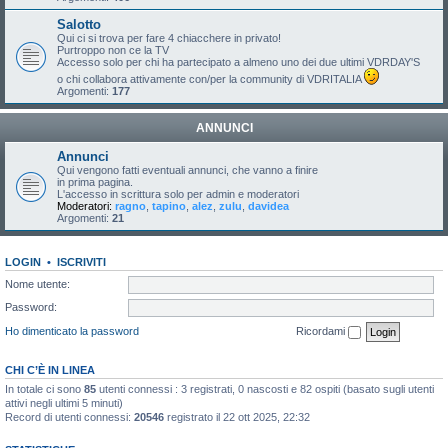
Salotto
Qui ci si trova per fare 4 chiacchere in privato!
Purtroppo non ce la TV
Accesso solo per chi ha partecipato a almeno uno dei due ultimi VDRDAY'S
o chi collabora attivamente con/per la community di VDRITALIA
Argomenti:
177
ANNUNCI
Annunci
Qui vengono fatti eventuali annunci, che vanno a finire
in prima pagina.
L'accesso in scrittura solo per admin e moderatori
Moderatori:
ragno
,
tapino
,
alez
,
zulu
,
davidea
Argomenti:
21
LOGIN
•
ISCRIVITI
Nome utente:
Password:
Ho dimenticato la password
Ricordami
CHI C’È IN LINEA
In totale ci sono
85
utenti connessi : 3 registrati, 0 nascosti e 82 ospiti (basato sugli utenti
attivi negli ultimi 5 minuti)
Record di utenti connessi:
20546
registrato il 22 ott 2025, 22:32