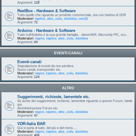
Argomenti:
128
ReelBox - Hardware & Software
Tutto quello che riguarda un prodotto commerciale, ma con l'anima di VDR
Moderatori:
tapino
,
alez
,
zulu
,
davidea
,
ceo16
Argomenti:
72
Arduino - Hardware & Software
Tutto sull'Arduino e la sua grande famiglia... Atmel AVR, Microchip PIC, ecc...
Moderatori:
ragno
,
tapino
,
alez
,
zulu
,
davidea
Argomenti:
64
EVENTI-CANALI
Eventi-canali
Segnalazione di eventi da non perdere.
Nuovi canali, transponder etc.
Moderatori:
ragno
,
tapino
,
alez
,
zulu
,
davidea
Argomenti:
124
ALTRO
Suggerimenti, richieste, lamentele etc.
Se avete dei suggerimenti, richieste, lamentele riguardo a questo Forum, fatele
qui.
Amministrazione Forum etc.
Moderatori:
ragno
,
tapino
,
alez
,
zulu
,
davidea
Argomenti:
47
VDR-Italia BAR
Qui si parla di tutto, del più e del meno.....
Moderatori:
ragno
,
tapino
,
alez
,
zulu
,
davidea
Argomenti:
406