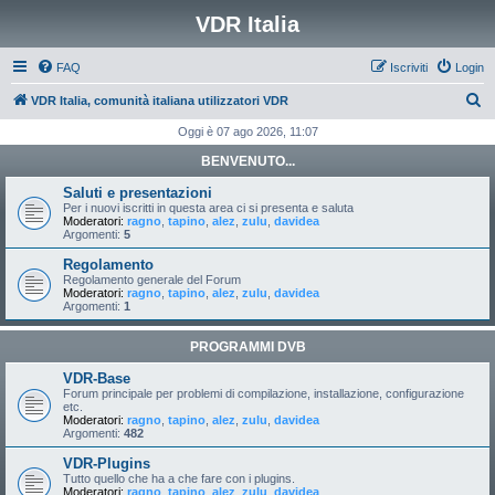
VDR Italia
FAQ
Iscriviti
Login
C
VDR Italia, comunità italiana utilizzatori VDR
e
Oggi è 07 ago 2026, 11:07
r
BENVENUTO...
c
Saluti e presentazioni
a
Per i nuovi iscritti in questa area ci si presenta e saluta
Moderatori:
ragno
,
tapino
,
alez
,
zulu
,
davidea
Argomenti:
5
Regolamento
Regolamento generale del Forum
Moderatori:
ragno
,
tapino
,
alez
,
zulu
,
davidea
Argomenti:
1
PROGRAMMI DVB
VDR-Base
Forum principale per problemi di compilazione, installazione, configurazione
etc.
Moderatori:
ragno
,
tapino
,
alez
,
zulu
,
davidea
Argomenti:
482
VDR-Plugins
Tutto quello che ha a che fare con i plugins.
Moderatori:
ragno
,
tapino
,
alez
,
zulu
,
davidea