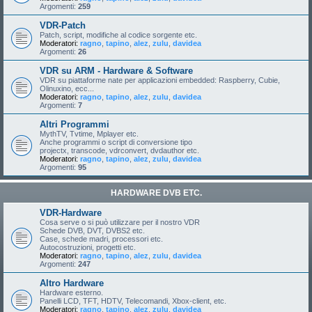
Argomenti:
259
VDR-Patch
Patch, script, modifiche al codice sorgente etc.
Moderatori:
ragno
,
tapino
,
alez
,
zulu
,
davidea
Argomenti:
26
VDR su ARM - Hardware & Software
VDR su piattaforme nate per applicazioni embedded: Raspberry, Cubie,
Olinuxino, ecc...
Moderatori:
ragno
,
tapino
,
alez
,
zulu
,
davidea
Argomenti:
7
Altri Programmi
MythTV, Tvtime, Mplayer etc.
Anche programmi o script di conversione tipo
projectx, transcode, vdrconvert, dvdauthor etc.
Moderatori:
ragno
,
tapino
,
alez
,
zulu
,
davidea
Argomenti:
95
HARDWARE DVB ETC.
VDR-Hardware
Cosa serve o si può utilizzare per il nostro VDR
Schede DVB, DVT, DVBS2 etc.
Case, schede madri, processori etc.
Autocostruzioni, progetti etc.
Moderatori:
ragno
,
tapino
,
alez
,
zulu
,
davidea
Argomenti:
247
Altro Hardware
Hardware esterno.
Panelli LCD, TFT, HDTV, Telecomandi, Xbox-client, etc.
Moderatori:
ragno
,
tapino
,
alez
,
zulu
,
davidea