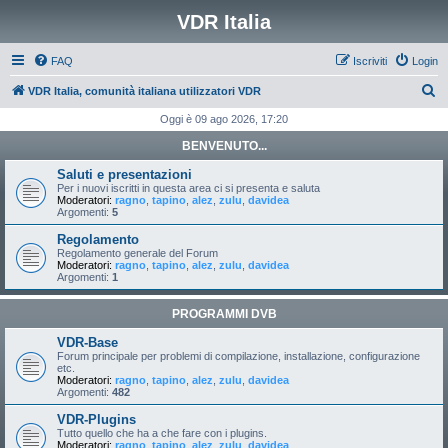
VDR Italia
FAQ
Iscriviti
Login
C
VDR Italia, comunità italiana utilizzatori VDR
e
Oggi è 09 ago 2026, 17:20
r
BENVENUTO...
c
Saluti e presentazioni
a
Per i nuovi iscritti in questa area ci si presenta e saluta
Moderatori:
ragno
,
tapino
,
alez
,
zulu
,
davidea
Argomenti:
5
Regolamento
Regolamento generale del Forum
Moderatori:
ragno
,
tapino
,
alez
,
zulu
,
davidea
Argomenti:
1
PROGRAMMI DVB
VDR-Base
Forum principale per problemi di compilazione, installazione, configurazione
etc.
Moderatori:
ragno
,
tapino
,
alez
,
zulu
,
davidea
Argomenti:
482
VDR-Plugins
Tutto quello che ha a che fare con i plugins.
Moderatori:
ragno
,
tapino
,
alez
,
zulu
,
davidea