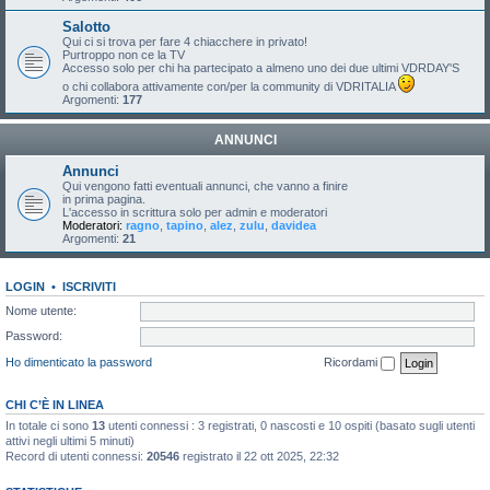
Salotto
Qui ci si trova per fare 4 chiacchere in privato!
Purtroppo non ce la TV
Accesso solo per chi ha partecipato a almeno uno dei due ultimi VDRDAY'S
o chi collabora attivamente con/per la community di VDRITALIA
Argomenti:
177
ANNUNCI
Annunci
Qui vengono fatti eventuali annunci, che vanno a finire
in prima pagina.
L'accesso in scrittura solo per admin e moderatori
Moderatori:
ragno
,
tapino
,
alez
,
zulu
,
davidea
Argomenti:
21
LOGIN
•
ISCRIVITI
Nome utente:
Password:
Ho dimenticato la password
Ricordami
CHI C’È IN LINEA
In totale ci sono
13
utenti connessi : 3 registrati, 0 nascosti e 10 ospiti (basato sugli utenti
attivi negli ultimi 5 minuti)
Record di utenti connessi:
20546
registrato il 22 ott 2025, 22:32