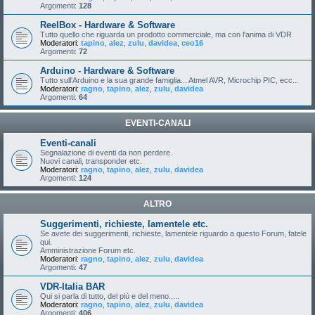
Argomenti:
128
ReelBox - Hardware & Software
Tutto quello che riguarda un prodotto commerciale, ma con l'anima di VDR
Moderatori:
tapino
,
alez
,
zulu
,
davidea
,
ceo16
Argomenti:
72
Arduino - Hardware & Software
Tutto sull'Arduino e la sua grande famiglia... Atmel AVR, Microchip PIC, ecc...
Moderatori:
ragno
,
tapino
,
alez
,
zulu
,
davidea
Argomenti:
64
EVENTI-CANALI
Eventi-canali
Segnalazione di eventi da non perdere.
Nuovi canali, transponder etc.
Moderatori:
ragno
,
tapino
,
alez
,
zulu
,
davidea
Argomenti:
124
ALTRO
Suggerimenti, richieste, lamentele etc.
Se avete dei suggerimenti, richieste, lamentele riguardo a questo Forum, fatele
qui.
Amministrazione Forum etc.
Moderatori:
ragno
,
tapino
,
alez
,
zulu
,
davidea
Argomenti:
47
VDR-Italia BAR
Qui si parla di tutto, del più e del meno.....
Moderatori:
ragno
,
tapino
,
alez
,
zulu
,
davidea
Argomenti:
406