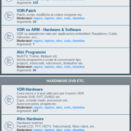
Argomenti:
259
VDR-Patch
Patch, script, modifiche al codice sorgente etc.
Moderatori:
ragno
,
tapino
,
alez
,
zulu
,
davidea
Argomenti:
26
VDR su ARM - Hardware & Software
VDR su piattaforme nate per applicazioni embedded: Raspberry, Cubie,
Olinuxino, ecc...
Moderatori:
ragno
,
tapino
,
alez
,
zulu
,
davidea
Argomenti:
7
Altri Programmi
MythTV, Tvtime, Mplayer etc.
Anche programmi o script di conversione tipo
projectx, transcode, vdrconvert, dvdauthor etc.
Moderatori:
ragno
,
tapino
,
alez
,
zulu
,
davidea
Argomenti:
95
HARDWARE DVB ETC.
VDR-Hardware
Cosa serve o si può utilizzare per il nostro VDR
Schede DVB, DVT, DVBS2 etc.
Case, schede madri, processori etc.
Autocostruzioni, progetti etc.
Moderatori:
ragno
,
tapino
,
alez
,
zulu
,
davidea
Argomenti:
247
Altro Hardware
Hardware esterno.
Panelli LCD, TFT, HDTV, Telecomandi, Xbox-client, etc.
Moderatori:
ragno
,
tapino
,
alez
,
zulu
,
davidea