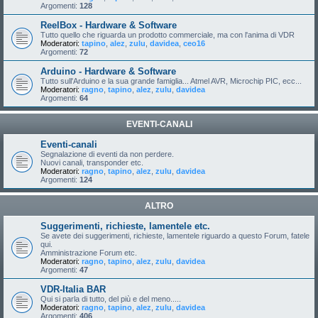
Argomenti:
128
ReelBox - Hardware & Software
Tutto quello che riguarda un prodotto commerciale, ma con l'anima di VDR
Moderatori:
tapino
,
alez
,
zulu
,
davidea
,
ceo16
Argomenti:
72
Arduino - Hardware & Software
Tutto sull'Arduino e la sua grande famiglia... Atmel AVR, Microchip PIC, ecc...
Moderatori:
ragno
,
tapino
,
alez
,
zulu
,
davidea
Argomenti:
64
EVENTI-CANALI
Eventi-canali
Segnalazione di eventi da non perdere.
Nuovi canali, transponder etc.
Moderatori:
ragno
,
tapino
,
alez
,
zulu
,
davidea
Argomenti:
124
ALTRO
Suggerimenti, richieste, lamentele etc.
Se avete dei suggerimenti, richieste, lamentele riguardo a questo Forum, fatele
qui.
Amministrazione Forum etc.
Moderatori:
ragno
,
tapino
,
alez
,
zulu
,
davidea
Argomenti:
47
VDR-Italia BAR
Qui si parla di tutto, del più e del meno.....
Moderatori:
ragno
,
tapino
,
alez
,
zulu
,
davidea
Argomenti:
406