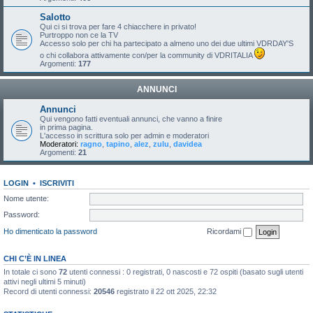
Salotto
Qui ci si trova per fare 4 chiacchere in privato!
Purtroppo non ce la TV
Accesso solo per chi ha partecipato a almeno uno dei due ultimi VDRDAY'S
o chi collabora attivamente con/per la community di VDRITALIA
Argomenti:
177
ANNUNCI
Annunci
Qui vengono fatti eventuali annunci, che vanno a finire
in prima pagina.
L'accesso in scrittura solo per admin e moderatori
Moderatori:
ragno
,
tapino
,
alez
,
zulu
,
davidea
Argomenti:
21
LOGIN
•
ISCRIVITI
Nome utente:
Password:
Ho dimenticato la password
Ricordami
CHI C’È IN LINEA
In totale ci sono
72
utenti connessi : 0 registrati, 0 nascosti e 72 ospiti (basato sugli utenti
attivi negli ultimi 5 minuti)
Record di utenti connessi:
20546
registrato il 22 ott 2025, 22:32