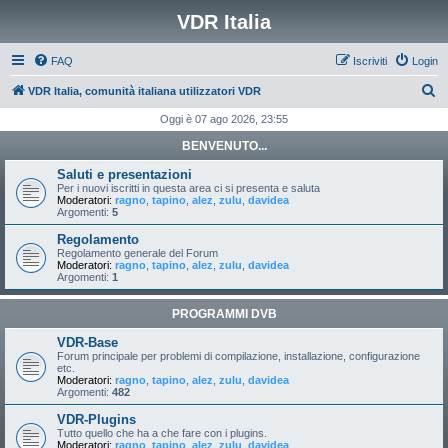
VDR Italia
FAQ
Iscriviti
Login
C
VDR Italia, comunità italiana utilizzatori VDR
e
Oggi è 07 ago 2026, 23:55
r
BENVENUTO...
c
Saluti e presentazioni
a
Per i nuovi iscritti in questa area ci si presenta e saluta
Moderatori:
ragno
,
tapino
,
alez
,
zulu
,
davidea
Argomenti:
5
Regolamento
Regolamento generale del Forum
Moderatori:
ragno
,
tapino
,
alez
,
zulu
,
davidea
Argomenti:
1
PROGRAMMI DVB
VDR-Base
Forum principale per problemi di compilazione, installazione, configurazione
etc.
Moderatori:
ragno
,
tapino
,
alez
,
zulu
,
davidea
Argomenti:
482
VDR-Plugins
Tutto quello che ha a che fare con i plugins.
Moderatori:
ragno
,
tapino
,
alez
,
zulu
,
davidea