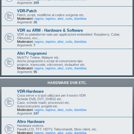
Argomenti:
259
VDR-Patch
Patch, script, modifiche al codice sorgente etc.
Moderatori:
ragno
,
tapino
,
alez
,
zulu
,
davidea
Argomenti:
26
VDR su ARM - Hardware & Software
VDR su piattaforme nate per applicazioni embedded: Raspberry, Cubie,
Olinuxino, ecc...
Moderatori:
ragno
,
tapino
,
alez
,
zulu
,
davidea
Argomenti:
7
Altri Programmi
MythTV, Tvtime, Mplayer etc.
Anche programmi o script di conversione tipo
projectx, transcode, vdrconvert, dvdauthor etc.
Moderatori:
ragno
,
tapino
,
alez
,
zulu
,
davidea
Argomenti:
95
HARDWARE DVB ETC.
VDR-Hardware
Cosa serve o si può utilizzare per il nostro VDR
Schede DVB, DVT, DVBS2 etc.
Case, schede madri, processori etc.
Autocostruzioni, progetti etc.
Moderatori:
ragno
,
tapino
,
alez
,
zulu
,
davidea
Argomenti:
247
Altro Hardware
Hardware esterno.
Panelli LCD, TFT, HDTV, Telecomandi, Xbox-client, etc.
Moderatori:
ragno
,
tapino
,
alez
,
zulu
,
davidea