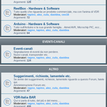
Argomenti:
128
ReelBox - Hardware & Software
Tutto quello che riguarda un prodotto commerciale, ma con l'anima di VDR
Moderatori:
tapino
,
alez
,
zulu
,
davidea
,
ceo16
Argomenti:
72
Arduino - Hardware & Software
Tutto sull'Arduino e la sua grande famiglia... Atmel AVR, Microchip PIC, ecc...
Moderatori:
ragno
,
tapino
,
alez
,
zulu
,
davidea
Argomenti:
64
EVENTI-CANALI
Eventi-canali
Segnalazione di eventi da non perdere.
Nuovi canali, transponder etc.
Moderatori:
ragno
,
tapino
,
alez
,
zulu
,
davidea
Argomenti:
124
ALTRO
Suggerimenti, richieste, lamentele etc.
Se avete dei suggerimenti, richieste, lamentele riguardo a questo Forum, fatele
qui.
Amministrazione Forum etc.
Moderatori:
ragno
,
tapino
,
alez
,
zulu
,
davidea
Argomenti:
47
VDR-Italia BAR
Qui si parla di tutto, del più e del meno.....
Moderatori:
ragno
,
tapino
,
alez
,
zulu
,
davidea
Argomenti:
406