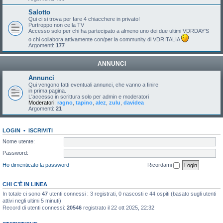
Salotto
Qui ci si trova per fare 4 chiacchere in privato!
Purtroppo non ce la TV
Accesso solo per chi ha partecipato a almeno uno dei due ultimi VDRDAY'S
o chi collabora attivamente con/per la community di VDRITALIA
Argomenti:
177
ANNUNCI
Annunci
Qui vengono fatti eventuali annunci, che vanno a finire
in prima pagina.
L'accesso in scrittura solo per admin e moderatori
Moderatori:
ragno
,
tapino
,
alez
,
zulu
,
davidea
Argomenti:
21
LOGIN
•
ISCRIVITI
Nome utente:
Password:
Ho dimenticato la password
Ricordami
CHI C’È IN LINEA
In totale ci sono
47
utenti connessi : 3 registrati, 0 nascosti e 44 ospiti (basato sugli utenti
attivi negli ultimi 5 minuti)
Record di utenti connessi:
20546
registrato il 22 ott 2025, 22:32