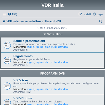
VDR Italia
FAQ
Iscriviti
Login
C
VDR Italia, comunità italiana utilizzatori VDR
e
Oggi è 09 ago 2026, 09:37
r
BENVENUTO...
c
Saluti e presentazioni
a
Per i nuovi iscritti in questa area ci si presenta e saluta
Moderatori:
ragno
,
tapino
,
alez
,
zulu
,
davidea
Argomenti:
5
Regolamento
Regolamento generale del Forum
Moderatori:
ragno
,
tapino
,
alez
,
zulu
,
davidea
Argomenti:
1
PROGRAMMI DVB
VDR-Base
Forum principale per problemi di compilazione, installazione, configurazione
etc.
Moderatori:
ragno
,
tapino
,
alez
,
zulu
,
davidea
Argomenti:
482
VDR-Plugins
Tutto quello che ha a che fare con i plugins.
Moderatori:
ragno
,
tapino
,
alez
,
zulu
,
davidea