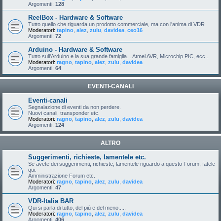
Argomenti:
128
ReelBox - Hardware & Software
Tutto quello che riguarda un prodotto commerciale, ma con l'anima di VDR
Moderatori:
tapino
,
alez
,
zulu
,
davidea
,
ceo16
Argomenti:
72
Arduino - Hardware & Software
Tutto sull'Arduino e la sua grande famiglia... Atmel AVR, Microchip PIC, ecc...
Moderatori:
ragno
,
tapino
,
alez
,
zulu
,
davidea
Argomenti:
64
EVENTI-CANALI
Eventi-canali
Segnalazione di eventi da non perdere.
Nuovi canali, transponder etc.
Moderatori:
ragno
,
tapino
,
alez
,
zulu
,
davidea
Argomenti:
124
ALTRO
Suggerimenti, richieste, lamentele etc.
Se avete dei suggerimenti, richieste, lamentele riguardo a questo Forum, fatele
qui.
Amministrazione Forum etc.
Moderatori:
ragno
,
tapino
,
alez
,
zulu
,
davidea
Argomenti:
47
VDR-Italia BAR
Qui si parla di tutto, del più e del meno.....
Moderatori:
ragno
,
tapino
,
alez
,
zulu
,
davidea
Argomenti:
406