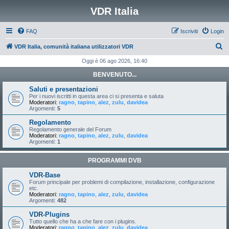
VDR Italia
FAQ
Iscriviti
Login
C
VDR Italia, comunità italiana utilizzatori VDR
e
Oggi è 06 ago 2026, 16:40
r
BENVENUTO...
c
Saluti e presentazioni
a
Per i nuovi iscritti in questa area ci si presenta e saluta
Moderatori:
ragno
,
tapino
,
alez
,
zulu
,
davidea
Argomenti:
5
Regolamento
Regolamento generale del Forum
Moderatori:
ragno
,
tapino
,
alez
,
zulu
,
davidea
Argomenti:
1
PROGRAMMI DVB
VDR-Base
Forum principale per problemi di compilazione, installazione, configurazione
etc.
Moderatori:
ragno
,
tapino
,
alez
,
zulu
,
davidea
Argomenti:
482
VDR-Plugins
Tutto quello che ha a che fare con i plugins.
Moderatori:
ragno
,
tapino
,
alez
,
zulu
,
davidea