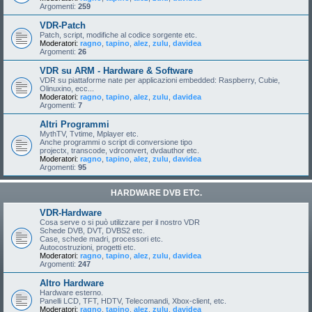
Argomenti:
259
VDR-Patch
Patch, script, modifiche al codice sorgente etc.
Moderatori:
ragno
,
tapino
,
alez
,
zulu
,
davidea
Argomenti:
26
VDR su ARM - Hardware & Software
VDR su piattaforme nate per applicazioni embedded: Raspberry, Cubie,
Olinuxino, ecc...
Moderatori:
ragno
,
tapino
,
alez
,
zulu
,
davidea
Argomenti:
7
Altri Programmi
MythTV, Tvtime, Mplayer etc.
Anche programmi o script di conversione tipo
projectx, transcode, vdrconvert, dvdauthor etc.
Moderatori:
ragno
,
tapino
,
alez
,
zulu
,
davidea
Argomenti:
95
HARDWARE DVB ETC.
VDR-Hardware
Cosa serve o si può utilizzare per il nostro VDR
Schede DVB, DVT, DVBS2 etc.
Case, schede madri, processori etc.
Autocostruzioni, progetti etc.
Moderatori:
ragno
,
tapino
,
alez
,
zulu
,
davidea
Argomenti:
247
Altro Hardware
Hardware esterno.
Panelli LCD, TFT, HDTV, Telecomandi, Xbox-client, etc.
Moderatori:
ragno
,
tapino
,
alez
,
zulu
,
davidea