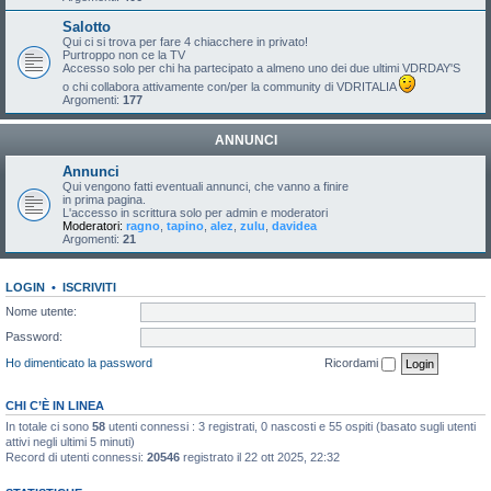
Salotto
Qui ci si trova per fare 4 chiacchere in privato!
Purtroppo non ce la TV
Accesso solo per chi ha partecipato a almeno uno dei due ultimi VDRDAY'S
o chi collabora attivamente con/per la community di VDRITALIA
Argomenti:
177
ANNUNCI
Annunci
Qui vengono fatti eventuali annunci, che vanno a finire
in prima pagina.
L'accesso in scrittura solo per admin e moderatori
Moderatori:
ragno
,
tapino
,
alez
,
zulu
,
davidea
Argomenti:
21
LOGIN
•
ISCRIVITI
Nome utente:
Password:
Ho dimenticato la password
Ricordami
CHI C’È IN LINEA
In totale ci sono
58
utenti connessi : 3 registrati, 0 nascosti e 55 ospiti (basato sugli utenti
attivi negli ultimi 5 minuti)
Record di utenti connessi:
20546
registrato il 22 ott 2025, 22:32