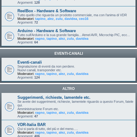
Argomenti:
128
ReelBox - Hardware & Software
Tutto quello che riguarda un prodotto commerciale, ma con l'anima di VDR
Moderatori:
tapino
,
alez
,
zulu
,
davidea
,
ceo16
Argomenti:
72
Arduino - Hardware & Software
Tutto sull'Arduino e la sua grande famiglia... Atmel AVR, Microchip PIC, ecc...
Moderatori:
ragno
,
tapino
,
alez
,
zulu
,
davidea
Argomenti:
64
EVENTI-CANALI
Eventi-canali
Segnalazione di eventi da non perdere.
Nuovi canali, transponder etc.
Moderatori:
ragno
,
tapino
,
alez
,
zulu
,
davidea
Argomenti:
124
ALTRO
Suggerimenti, richieste, lamentele etc.
Se avete dei suggerimenti, richieste, lamentele riguardo a questo Forum, fatele
qui.
Amministrazione Forum etc.
Moderatori:
ragno
,
tapino
,
alez
,
zulu
,
davidea
Argomenti:
47
VDR-Italia BAR
Qui si parla di tutto, del più e del meno.....
Moderatori:
ragno
,
tapino
,
alez
,
zulu
,
davidea
Argomenti:
406