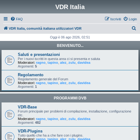
VDR Italia
FAQ
Iscriviti
Login
C
VDR Italia, comunità italiana utilizzatori VDR
e
Oggi è 06 ago 2026, 02:51
r
BENVENUTO...
c
Saluti e presentazioni
a
Per i nuovi iscritti in questa area ci si presenta e saluta
Moderatori:
ragno
,
tapino
,
alez
,
zulu
,
davidea
Argomenti:
5
Regolamento
Regolamento generale del Forum
Moderatori:
ragno
,
tapino
,
alez
,
zulu
,
davidea
Argomenti:
1
PROGRAMMI DVB
VDR-Base
Forum principale per problemi di compilazione, installazione, configurazione
etc.
Moderatori:
ragno
,
tapino
,
alez
,
zulu
,
davidea
Argomenti:
482
VDR-Plugins
Tutto quello che ha a che fare con i plugins.
Moderatori:
ragno
,
tapino
,
alez
,
zulu
,
davidea