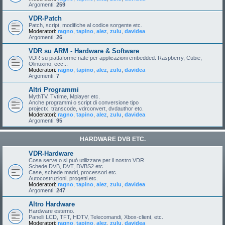
Argomenti:
259
VDR-Patch
Patch, script, modifiche al codice sorgente etc.
Moderatori:
ragno
,
tapino
,
alez
,
zulu
,
davidea
Argomenti:
26
VDR su ARM - Hardware & Software
VDR su piattaforme nate per applicazioni embedded: Raspberry, Cubie,
Olinuxino, ecc...
Moderatori:
ragno
,
tapino
,
alez
,
zulu
,
davidea
Argomenti:
7
Altri Programmi
MythTV, Tvtime, Mplayer etc.
Anche programmi o script di conversione tipo
projectx, transcode, vdrconvert, dvdauthor etc.
Moderatori:
ragno
,
tapino
,
alez
,
zulu
,
davidea
Argomenti:
95
HARDWARE DVB ETC.
VDR-Hardware
Cosa serve o si può utilizzare per il nostro VDR
Schede DVB, DVT, DVBS2 etc.
Case, schede madri, processori etc.
Autocostruzioni, progetti etc.
Moderatori:
ragno
,
tapino
,
alez
,
zulu
,
davidea
Argomenti:
247
Altro Hardware
Hardware esterno.
Panelli LCD, TFT, HDTV, Telecomandi, Xbox-client, etc.
Moderatori:
ragno
,
tapino
,
alez
,
zulu
,
davidea