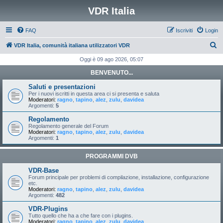
VDR Italia
FAQ
Iscriviti
Login
C
VDR Italia, comunità italiana utilizzatori VDR
e
Oggi è 09 ago 2026, 05:07
r
BENVENUTO...
c
Saluti e presentazioni
a
Per i nuovi iscritti in questa area ci si presenta e saluta
Moderatori:
ragno
,
tapino
,
alez
,
zulu
,
davidea
Argomenti:
5
Regolamento
Regolamento generale del Forum
Moderatori:
ragno
,
tapino
,
alez
,
zulu
,
davidea
Argomenti:
1
PROGRAMMI DVB
VDR-Base
Forum principale per problemi di compilazione, installazione, configurazione
etc.
Moderatori:
ragno
,
tapino
,
alez
,
zulu
,
davidea
Argomenti:
482
VDR-Plugins
Tutto quello che ha a che fare con i plugins.
Moderatori:
ragno
,
tapino
,
alez
,
zulu
,
davidea