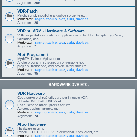
Argomenti:
259
VDR-Patch
Patch, script, modifiche al codice sorgente etc.
Moderatori:
ragno
,
tapino
,
alez
,
zulu
,
davidea
Argomenti:
26
VDR su ARM - Hardware & Software
VDR su piattaforme nate per applicazioni embedded: Raspberry, Cubie,
Olinuxino, ecc...
Moderatori:
ragno
,
tapino
,
alez
,
zulu
,
davidea
Argomenti:
7
Altri Programmi
MythTV, Tvtime, Mplayer etc.
Anche programmi o script di conversione tipo
projectx, transcode, vdrconvert, dvdauthor etc.
Moderatori:
ragno
,
tapino
,
alez
,
zulu
,
davidea
Argomenti:
95
HARDWARE DVB ETC.
VDR-Hardware
Cosa serve o si può utilizzare per il nostro VDR
Schede DVB, DVT, DVBS2 etc.
Case, schede madri, processori etc.
Autocostruzioni, progetti etc.
Moderatori:
ragno
,
tapino
,
alez
,
zulu
,
davidea
Argomenti:
247
Altro Hardware
Hardware esterno.
Panelli LCD, TFT, HDTV, Telecomandi, Xbox-client, etc.
Moderatori:
ragno
,
tapino
,
alez
,
zulu
,
davidea