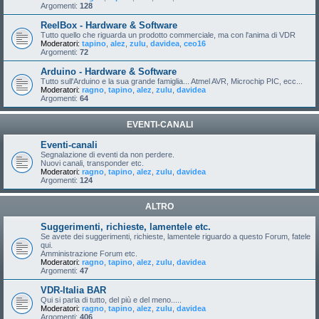
Argomenti:
128
ReelBox - Hardware & Software
Tutto quello che riguarda un prodotto commerciale, ma con l'anima di VDR
Moderatori:
tapino
,
alez
,
zulu
,
davidea
,
ceo16
Argomenti:
72
Arduino - Hardware & Software
Tutto sull'Arduino e la sua grande famiglia... Atmel AVR, Microchip PIC, ecc...
Moderatori:
ragno
,
tapino
,
alez
,
zulu
,
davidea
Argomenti:
64
EVENTI-CANALI
Eventi-canali
Segnalazione di eventi da non perdere.
Nuovi canali, transponder etc.
Moderatori:
ragno
,
tapino
,
alez
,
zulu
,
davidea
Argomenti:
124
ALTRO
Suggerimenti, richieste, lamentele etc.
Se avete dei suggerimenti, richieste, lamentele riguardo a questo Forum, fatele
qui.
Amministrazione Forum etc.
Moderatori:
ragno
,
tapino
,
alez
,
zulu
,
davidea
Argomenti:
47
VDR-Italia BAR
Qui si parla di tutto, del più e del meno.....
Moderatori:
ragno
,
tapino
,
alez
,
zulu
,
davidea
Argomenti:
406