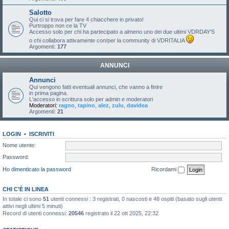
Salotto
Qui ci si trova per fare 4 chiacchere in privato!
Purtroppo non ce la TV
Accesso solo per chi ha partecipato a almeno uno dei due ultimi VDRDAY'S
o chi collabora attivamente con/per la community di VDRITALIA
Argomenti:
177
ANNUNCI
Annunci
Qui vengono fatti eventuali annunci, che vanno a finire
in prima pagina.
L'accesso in scrittura solo per admin e moderatori
Moderatori:
ragno
,
tapino
,
alez
,
zulu
,
davidea
Argomenti:
21
LOGIN
•
ISCRIVITI
Nome utente:
Password:
Ho dimenticato la password
Ricordami
CHI C’È IN LINEA
In totale ci sono
51
utenti connessi : 3 registrati, 0 nascosti e 48 ospiti (basato sugli utenti
attivi negli ultimi 5 minuti)
Record di utenti connessi:
20546
registrato il 22 ott 2025, 22:32