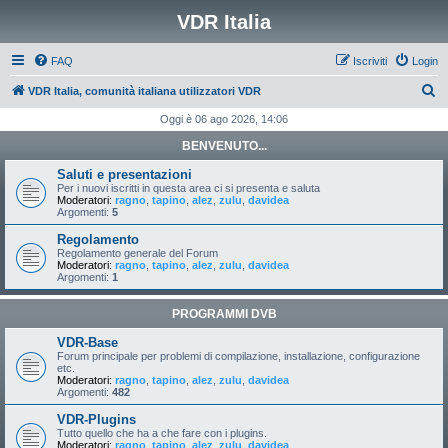
VDR Italia
FAQ
Iscriviti
Login
C
VDR Italia, comunità italiana utilizzatori VDR
e
Oggi è 06 ago 2026, 14:06
r
BENVENUTO...
c
Saluti e presentazioni
a
Per i nuovi iscritti in questa area ci si presenta e saluta
Moderatori:
ragno
,
tapino
,
alez
,
zulu
,
davidea
Argomenti:
5
Regolamento
Regolamento generale del Forum
Moderatori:
ragno
,
tapino
,
alez
,
zulu
,
davidea
Argomenti:
1
PROGRAMMI DVB
VDR-Base
Forum principale per problemi di compilazione, installazione, configurazione
etc.
Moderatori:
ragno
,
tapino
,
alez
,
zulu
,
davidea
Argomenti:
482
VDR-Plugins
Tutto quello che ha a che fare con i plugins.
Moderatori:
ragno
,
tapino
,
alez
,
zulu
,
davidea