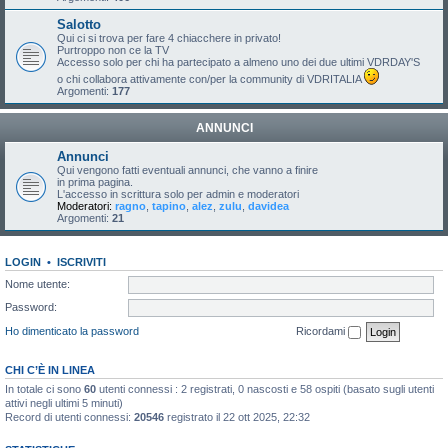
Salotto
Qui ci si trova per fare 4 chiacchere in privato!
Purtroppo non ce la TV
Accesso solo per chi ha partecipato a almeno uno dei due ultimi VDRDAY'S
o chi collabora attivamente con/per la community di VDRITALIA
Argomenti:
177
ANNUNCI
Annunci
Qui vengono fatti eventuali annunci, che vanno a finire
in prima pagina.
L'accesso in scrittura solo per admin e moderatori
Moderatori:
ragno
,
tapino
,
alez
,
zulu
,
davidea
Argomenti:
21
LOGIN
•
ISCRIVITI
Nome utente:
Password:
Ho dimenticato la password
Ricordami
CHI C’È IN LINEA
In totale ci sono
60
utenti connessi : 2 registrati, 0 nascosti e 58 ospiti (basato sugli utenti
attivi negli ultimi 5 minuti)
Record di utenti connessi:
20546
registrato il 22 ott 2025, 22:32