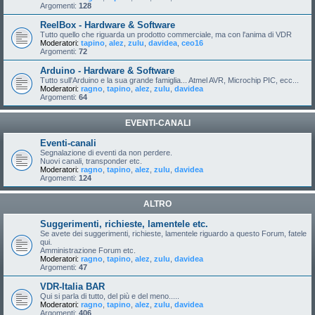
Argomenti:
128
ReelBox - Hardware & Software
Tutto quello che riguarda un prodotto commerciale, ma con l'anima di VDR
Moderatori:
tapino
,
alez
,
zulu
,
davidea
,
ceo16
Argomenti:
72
Arduino - Hardware & Software
Tutto sull'Arduino e la sua grande famiglia... Atmel AVR, Microchip PIC, ecc...
Moderatori:
ragno
,
tapino
,
alez
,
zulu
,
davidea
Argomenti:
64
EVENTI-CANALI
Eventi-canali
Segnalazione di eventi da non perdere.
Nuovi canali, transponder etc.
Moderatori:
ragno
,
tapino
,
alez
,
zulu
,
davidea
Argomenti:
124
ALTRO
Suggerimenti, richieste, lamentele etc.
Se avete dei suggerimenti, richieste, lamentele riguardo a questo Forum, fatele
qui.
Amministrazione Forum etc.
Moderatori:
ragno
,
tapino
,
alez
,
zulu
,
davidea
Argomenti:
47
VDR-Italia BAR
Qui si parla di tutto, del più e del meno.....
Moderatori:
ragno
,
tapino
,
alez
,
zulu
,
davidea
Argomenti:
406