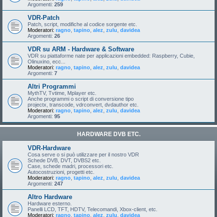
Argomenti:
259
VDR-Patch
Patch, script, modifiche al codice sorgente etc.
Moderatori:
ragno
,
tapino
,
alez
,
zulu
,
davidea
Argomenti:
26
VDR su ARM - Hardware & Software
VDR su piattaforme nate per applicazioni embedded: Raspberry, Cubie,
Olinuxino, ecc...
Moderatori:
ragno
,
tapino
,
alez
,
zulu
,
davidea
Argomenti:
7
Altri Programmi
MythTV, Tvtime, Mplayer etc.
Anche programmi o script di conversione tipo
projectx, transcode, vdrconvert, dvdauthor etc.
Moderatori:
ragno
,
tapino
,
alez
,
zulu
,
davidea
Argomenti:
95
HARDWARE DVB ETC.
VDR-Hardware
Cosa serve o si può utilizzare per il nostro VDR
Schede DVB, DVT, DVBS2 etc.
Case, schede madri, processori etc.
Autocostruzioni, progetti etc.
Moderatori:
ragno
,
tapino
,
alez
,
zulu
,
davidea
Argomenti:
247
Altro Hardware
Hardware esterno.
Panelli LCD, TFT, HDTV, Telecomandi, Xbox-client, etc.
Moderatori:
ragno
,
tapino
,
alez
,
zulu
,
davidea