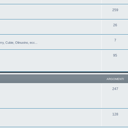
259
26
7
y, Cubie, Olinuxino, ecc...
95
ARGOMENTI
247
128