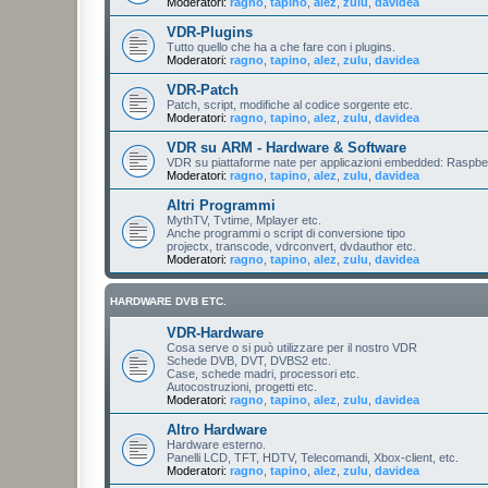
Moderatori:
ragno
,
tapino
,
alez
,
zulu
,
davidea
VDR-Plugins
Tutto quello che ha a che fare con i plugins.
Moderatori:
ragno
,
tapino
,
alez
,
zulu
,
davidea
VDR-Patch
Patch, script, modifiche al codice sorgente etc.
Moderatori:
ragno
,
tapino
,
alez
,
zulu
,
davidea
VDR su ARM - Hardware & Software
VDR su piattaforme nate per applicazioni embedded: Raspberr
Moderatori:
ragno
,
tapino
,
alez
,
zulu
,
davidea
Altri Programmi
MythTV, Tvtime, Mplayer etc.
Anche programmi o script di conversione tipo
projectx, transcode, vdrconvert, dvdauthor etc.
Moderatori:
ragno
,
tapino
,
alez
,
zulu
,
davidea
HARDWARE DVB ETC.
VDR-Hardware
Cosa serve o si può utilizzare per il nostro VDR
Schede DVB, DVT, DVBS2 etc.
Case, schede madri, processori etc.
Autocostruzioni, progetti etc.
Moderatori:
ragno
,
tapino
,
alez
,
zulu
,
davidea
Altro Hardware
Hardware esterno.
Panelli LCD, TFT, HDTV, Telecomandi, Xbox-client, etc.
Moderatori:
ragno
,
tapino
,
alez
,
zulu
,
davidea