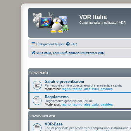
VDR Italia
Comunità italiana utilizzatori VDR
Collegamenti Rapidi
FAQ
VDR Italia, comunità italiana utilizzatori VDR
BENVENUTO...
Saluti e presentazioni
Per i nuovi iscritti in questa area ci si presenta e saluta
Moderatori:
ragno
,
tapino
,
alez
,
zulu
,
davidea
Regolamento
Regolamento generale del Forum
Moderatori:
ragno
,
tapino
,
alez
,
zulu
,
davidea
PROGRAMMI DVB
VDR-Base
Forum principale per problemi di compilazione, installazione, 