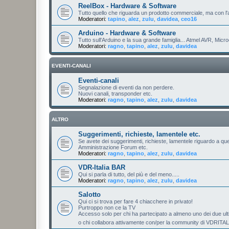
ReelBox - Hardware & Software
Tutto quello che riguarda un prodotto commerciale, ma con l
Moderatori:
tapino
,
alez
,
zulu
,
davidea
,
ceo16
Arduino - Hardware & Software
Tutto sull'Arduino e la sua grande famiglia... Atmel AVR, Micro
Moderatori:
ragno
,
tapino
,
alez
,
zulu
,
davidea
EVENTI-CANALI
Eventi-canali
Segnalazione di eventi da non perdere.
Nuovi canali, transponder etc.
Moderatori:
ragno
,
tapino
,
alez
,
zulu
,
davidea
ALTRO
Suggerimenti, richieste, lamentele etc.
Se avete dei suggerimenti, richieste, lamentele riguardo a que
Amministrazione Forum etc.
Moderatori:
ragno
,
tapino
,
alez
,
zulu
,
davidea
VDR-Italia BAR
Qui si parla di tutto, del più e del meno.....
Moderatori:
ragno
,
tapino
,
alez
,
zulu
,
davidea
Salotto
Qui ci si trova per fare 4 chiacchere in privato!
Purtroppo non ce la TV
Accesso solo per chi ha partecipato a almeno uno dei due u
o chi collabora attivamente con/per la community di VDRITA