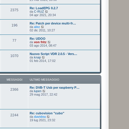
o
a
d
m
g
i
e
Re: LoadEPG 0.2.7
g
2375
u
s
V
da
C-RUZ
i
l
s
e
04 apr 2021, 20:34
o
t
a
d
i
g
i
Re: Patch per device multi-fr…
m
g
196
u
V
da
alez
o
i
l
e
02 dic 2011, 10:27
m
o
t
d
e
i
i
s
Re: UDOO
m
77
u
s
V
da
von fritz
o
l
a
e
03 ago 2014, 08:47
m
t
g
d
e
i
g
i
s
Nuovo Script VDR 2.0.5 - Vers…
m
i
1070
u
s
V
da
knap
o
o
l
a
e
01 feb 2014, 17:02
m
t
g
d
e
i
g
i
s
m
i
u
s
o
o
l
a
m
t
g
MESSAGGI
ULTIMO MESSAGGIO
e
i
g
s
m
i
s
Re: DVB-T Usb per raspberry P…
o
o
2366
a
V
da
lupen
m
g
e
29 mag 2017, 22:42
e
g
d
s
i
i
s
o
u
a
l
g
t
g
Re: cubovision "cubo"
2244
i
i
V
da
davidea
m
o
e
19 lug 2021, 23:32
o
d
m
i
e