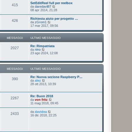
u
SetEditReel full per reelbox
s
415
l
V
da
daredavil87
s
t
e
08 apr 2014, 21:28
a
i
d
g
m
i
g
Richiesta aiuto per progetto …
o
426
u
i
V
da
zGrom1
m
l
o
e
17 mar 2017, 09:56
e
t
d
s
i
i
s
m
u
a
MESSAGGI
ULTIMO MESSAGGIO
o
l
g
m
t
g
e
Re: Rimpatriata
i
i
2027
s
V
da
nino
m
o
s
e
23 ago 2024, 12:08
o
a
d
m
g
i
e
g
u
s
i
l
s
MESSAGGI
ULTIMO MESSAGGIO
o
t
a
i
g
Re: Nuova sezione Raspberry P…
m
g
390
V
da
alez
o
i
e
28 ott 2013, 10:39
m
o
d
e
i
s
u
s
Re: Buon 2018
2267
l
a
V
da
von fritz
t
g
e
11 mag 2018, 09:45
i
g
d
m
i
i
V
da
davidea
o
o
2433
u
e
16 dic 2018, 22:25
m
l
d
e
t
i
s
i
u
s
m
l
a
o