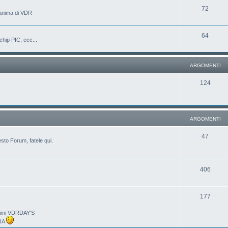
72
'anima di VDR
64
chip PIC, ecc...
ARGOMENTI
124
ARGOMENTI
47
sto Forum, fatele qui.
406
177
ltimi VDRDAY'S
LIA