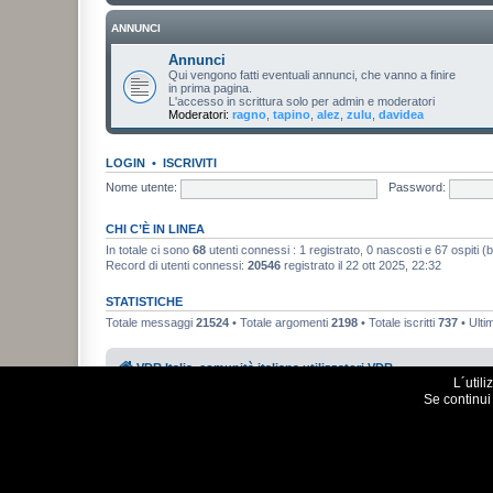
ANNUNCI
Annunci
Qui vengono fatti eventuali annunci, che vanno a finire
in prima pagina.
L'accesso in scrittura solo per admin e moderatori
Moderatori:
ragno
,
tapino
,
alez
,
zulu
,
davidea
LOGIN
•
ISCRIVITI
Nome utente:
Password:
CHI C’È IN LINEA
In totale ci sono
68
utenti connessi : 1 registrato, 0 nascosti e 67 ospiti (bas
Record di utenti connessi:
20546
registrato il 22 ott 2025, 22:32
STATISTICHE
Totale messaggi
21524
• Totale argomenti
2198
• Totale iscritti
737
• Ulti
VDR Italia, comunità italiana utilizzatori VDR
L´util
Se continui 