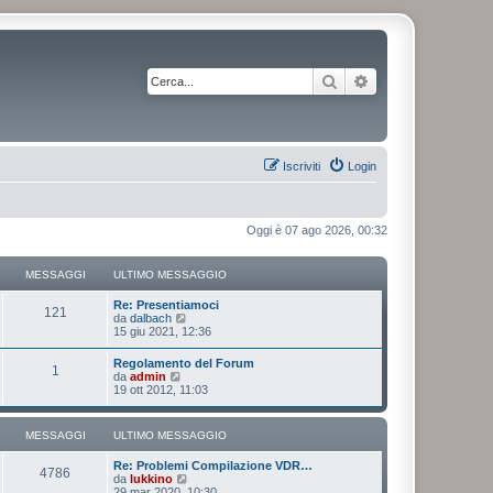
Cerca
Ricerca avanzata
Iscriviti
Login
Oggi è 07 ago 2026, 00:32
MESSAGGI
ULTIMO MESSAGGIO
Re: Presentiamoci
121
V
da
dalbach
e
15 giu 2021, 12:36
d
i
Regolamento del Forum
1
u
V
da
admin
l
e
19 ott 2012, 11:03
t
d
i
i
m
u
MESSAGGI
ULTIMO MESSAGGIO
o
l
m
t
e
Re: Problemi Compilazione VDR…
i
4786
s
V
da
lukkino
m
s
e
29 mar 2020, 10:30