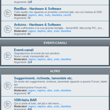
Argomenti:
128
ReelBox - Hardware & Software
Tutto quello che riguarda un prodotto commerciale, ma con l'anima di VDR
Moderatori:
tapino
,
alez
,
zulu
,
davidea
,
ceo16
Argomenti:
72
Arduino - Hardware & Software
Tutto sull'Arduino e la sua grande famiglia... Atmel AVR, Microchip PIC, ecc...
Moderatori:
ragno
,
tapino
,
alez
,
zulu
,
davidea
Argomenti:
64
EVENTI-CANALI
Eventi-canali
Segnalazione di eventi da non perdere.
Nuovi canali, transponder etc.
Moderatori:
ragno
,
tapino
,
alez
,
zulu
,
davidea
Argomenti:
124
ALTRO
Suggerimenti, richieste, lamentele etc.
Se avete dei suggerimenti, richieste, lamentele riguardo a questo Forum, fatele
qui.
Amministrazione Forum etc.
Moderatori:
ragno
,
tapino
,
alez
,
zulu
,
davidea
Argomenti:
47
VDR-Italia BAR
Qui si parla di tutto, del più e del meno.....
Moderatori:
ragno
,
tapino
,
alez
,
zulu
,
davidea
Argomenti:
406