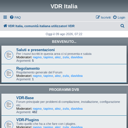
VDR Italia
FAQ
Iscriviti
Login
C
VDR Italia, comunità italiana utilizzatori VDR
e
Oggi è 09 ago 2026, 07:22
r
BENVENUTO...
c
Saluti e presentazioni
a
Per i nuovi iscritti in questa area ci si presenta e saluta
Moderatori:
ragno
,
tapino
,
alez
,
zulu
,
davidea
Argomenti:
5
Regolamento
Regolamento generale del Forum
Moderatori:
ragno
,
tapino
,
alez
,
zulu
,
davidea
Argomenti:
1
PROGRAMMI DVB
VDR-Base
Forum principale per problemi di compilazione, installazione, configurazione
etc.
Moderatori:
ragno
,
tapino
,
alez
,
zulu
,
davidea
Argomenti:
482
VDR-Plugins
Tutto quello che ha a che fare con i plugins.
Moderatori:
ragno
,
tapino
,
alez
,
zulu
,
davidea