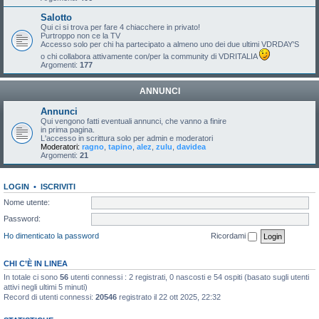
Salotto
Qui ci si trova per fare 4 chiacchere in privato!
Purtroppo non ce la TV
Accesso solo per chi ha partecipato a almeno uno dei due ultimi VDRDAY'S
o chi collabora attivamente con/per la community di VDRITALIA
Argomenti:
177
ANNUNCI
Annunci
Qui vengono fatti eventuali annunci, che vanno a finire
in prima pagina.
L'accesso in scrittura solo per admin e moderatori
Moderatori:
ragno
,
tapino
,
alez
,
zulu
,
davidea
Argomenti:
21
LOGIN
•
ISCRIVITI
Nome utente:
Password:
Ho dimenticato la password
Ricordami
CHI C’È IN LINEA
In totale ci sono
56
utenti connessi : 2 registrati, 0 nascosti e 54 ospiti (basato sugli utenti
attivi negli ultimi 5 minuti)
Record di utenti connessi:
20546
registrato il 22 ott 2025, 22:32