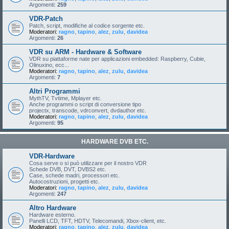
Argomenti:
259
VDR-Patch
Patch, script, modifiche al codice sorgente etc.
Moderatori:
ragno
,
tapino
,
alez
,
zulu
,
davidea
Argomenti:
26
VDR su ARM - Hardware & Software
VDR su piattaforme nate per applicazioni embedded: Raspberry, Cubie,
Olinuxino, ecc...
Moderatori:
ragno
,
tapino
,
alez
,
zulu
,
davidea
Argomenti:
7
Altri Programmi
MythTV, Tvtime, Mplayer etc.
Anche programmi o script di conversione tipo
projectx, transcode, vdrconvert, dvdauthor etc.
Moderatori:
ragno
,
tapino
,
alez
,
zulu
,
davidea
Argomenti:
95
HARDWARE DVB ETC.
VDR-Hardware
Cosa serve o si può utilizzare per il nostro VDR
Schede DVB, DVT, DVBS2 etc.
Case, schede madri, processori etc.
Autocostruzioni, progetti etc.
Moderatori:
ragno
,
tapino
,
alez
,
zulu
,
davidea
Argomenti:
247
Altro Hardware
Hardware esterno.
Panelli LCD, TFT, HDTV, Telecomandi, Xbox-client, etc.
Moderatori:
ragno
,
tapino
,
alez
,
zulu
,
davidea