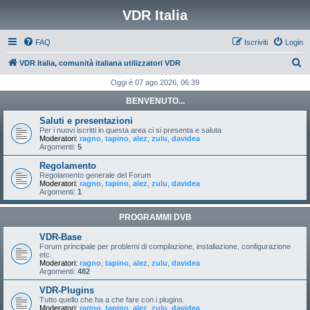
VDR Italia
FAQ
Iscriviti
Login
C
VDR Italia, comunità italiana utilizzatori VDR
e
Oggi è 07 ago 2026, 06:39
r
BENVENUTO...
c
Saluti e presentazioni
a
Per i nuovi iscritti in questa area ci si presenta e saluta
Moderatori:
ragno
,
tapino
,
alez
,
zulu
,
davidea
Argomenti:
5
Regolamento
Regolamento generale del Forum
Moderatori:
ragno
,
tapino
,
alez
,
zulu
,
davidea
Argomenti:
1
PROGRAMMI DVB
VDR-Base
Forum principale per problemi di compilazione, installazione, configurazione
etc.
Moderatori:
ragno
,
tapino
,
alez
,
zulu
,
davidea
Argomenti:
482
VDR-Plugins
Tutto quello che ha a che fare con i plugins.
Moderatori:
ragno
,
tapino
,
alez
,
zulu
,
davidea