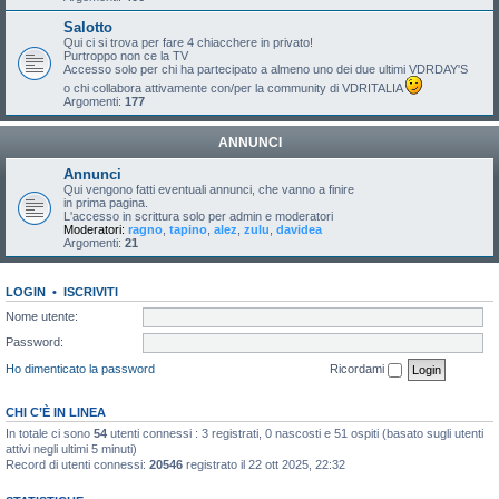
Salotto
Qui ci si trova per fare 4 chiacchere in privato!
Purtroppo non ce la TV
Accesso solo per chi ha partecipato a almeno uno dei due ultimi VDRDAY'S
o chi collabora attivamente con/per la community di VDRITALIA
Argomenti:
177
ANNUNCI
Annunci
Qui vengono fatti eventuali annunci, che vanno a finire
in prima pagina.
L'accesso in scrittura solo per admin e moderatori
Moderatori:
ragno
,
tapino
,
alez
,
zulu
,
davidea
Argomenti:
21
LOGIN
•
ISCRIVITI
Nome utente:
Password:
Ho dimenticato la password
Ricordami
CHI C’È IN LINEA
In totale ci sono
54
utenti connessi : 3 registrati, 0 nascosti e 51 ospiti (basato sugli utenti
attivi negli ultimi 5 minuti)
Record di utenti connessi:
20546
registrato il 22 ott 2025, 22:32