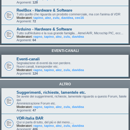
Argomenti:
128
ReelBox - Hardware & Software
Tutto quello che riguarda un prodotto commerciale, ma con l'anima di VDR
Moderatori:
tapino
,
alez
,
zulu
,
davidea
,
ceo16
Argomenti:
72
Arduino - Hardware & Software
Tutto sull'Arduino e la sua grande famiglia... Atmel AVR, Microchip PIC, ecc...
Moderatori:
ragno
,
tapino
,
alez
,
zulu
,
davidea
Argomenti:
64
EVENTI-CANALI
Eventi-canali
Segnalazione di eventi da non perdere.
Nuovi canali, transponder etc.
Moderatori:
ragno
,
tapino
,
alez
,
zulu
,
davidea
Argomenti:
124
ALTRO
Suggerimenti, richieste, lamentele etc.
Se avete dei suggerimenti, richieste, lamentele riguardo a questo Forum, fatele
qui.
Amministrazione Forum etc.
Moderatori:
ragno
,
tapino
,
alez
,
zulu
,
davidea
Argomenti:
47
VDR-Italia BAR
Qui si parla di tutto, del più e del meno.....
Moderatori:
ragno
,
tapino
,
alez
,
zulu
,
davidea
Argomenti:
406