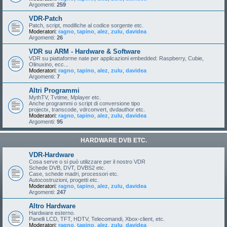
Argomenti:
259
VDR-Patch
Patch, script, modifiche al codice sorgente etc.
Moderatori:
ragno
,
tapino
,
alez
,
zulu
,
davidea
Argomenti:
26
VDR su ARM - Hardware & Software
VDR su piattaforme nate per applicazioni embedded: Raspberry, Cubie,
Olinuxino, ecc...
Moderatori:
ragno
,
tapino
,
alez
,
zulu
,
davidea
Argomenti:
7
Altri Programmi
MythTV, Tvtime, Mplayer etc.
Anche programmi o script di conversione tipo
projectx, transcode, vdrconvert, dvdauthor etc.
Moderatori:
ragno
,
tapino
,
alez
,
zulu
,
davidea
Argomenti:
95
HARDWARE DVB ETC.
VDR-Hardware
Cosa serve o si può utilizzare per il nostro VDR
Schede DVB, DVT, DVBS2 etc.
Case, schede madri, processori etc.
Autocostruzioni, progetti etc.
Moderatori:
ragno
,
tapino
,
alez
,
zulu
,
davidea
Argomenti:
247
Altro Hardware
Hardware esterno.
Panelli LCD, TFT, HDTV, Telecomandi, Xbox-client, etc.
Moderatori:
ragno
,
tapino
,
alez
,
zulu
,
davidea