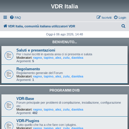
VDR Italia
FAQ
Iscriviti
Login
C
VDR Italia, comunità italiana utilizzatori VDR
e
Oggi è 06 ago 2026, 14:48
r
BENVENUTO...
c
Saluti e presentazioni
a
Per i nuovi iscritti in questa area ci si presenta e saluta
Moderatori:
ragno
,
tapino
,
alez
,
zulu
,
davidea
Argomenti:
5
Regolamento
Regolamento generale del Forum
Moderatori:
ragno
,
tapino
,
alez
,
zulu
,
davidea
Argomenti:
1
PROGRAMMI DVB
VDR-Base
Forum principale per problemi di compilazione, installazione, configurazione
etc.
Moderatori:
ragno
,
tapino
,
alez
,
zulu
,
davidea
Argomenti:
482
VDR-Plugins
Tutto quello che ha a che fare con i plugins.
Moderatori:
ragno
,
tapino
,
alez
,
zulu
,
davidea