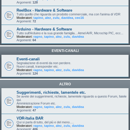
Argomenti:
128
ReelBox - Hardware & Software
Tutto quello che riguarda un prodotto commerciale, ma con l'anima di VDR
Moderatori:
tapino
,
alez
,
zulu
,
davidea
,
ceo16
Argomenti:
72
Arduino - Hardware & Software
Tutto sull'Arduino e la sua grande famiglia... Atmel AVR, Microchip PIC, ecc...
Moderatori:
ragno
,
tapino
,
alez
,
zulu
,
davidea
Argomenti:
64
EVENTI-CANALI
Eventi-canali
Segnalazione di eventi da non perdere.
Nuovi canali, transponder etc.
Moderatori:
ragno
,
tapino
,
alez
,
zulu
,
davidea
Argomenti:
124
ALTRO
Suggerimenti, richieste, lamentele etc.
Se avete dei suggerimenti, richieste, lamentele riguardo a questo Forum, fatele
qui.
Amministrazione Forum etc.
Moderatori:
ragno
,
tapino
,
alez
,
zulu
,
davidea
Argomenti:
47
VDR-Italia BAR
Qui si parla di tutto, del più e del meno.....
Moderatori:
ragno
,
tapino
,
alez
,
zulu
,
davidea
Argomenti:
406