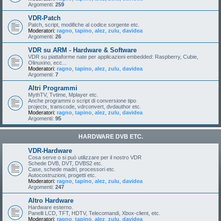
Argomenti:
259
VDR-Patch
Patch, script, modifiche al codice sorgente etc.
Moderatori:
ragno
,
tapino
,
alez
,
zulu
,
davidea
Argomenti:
26
VDR su ARM - Hardware & Software
VDR su piattaforme nate per applicazioni embedded: Raspberry, Cubie,
Olinuxino, ecc...
Moderatori:
ragno
,
tapino
,
alez
,
zulu
,
davidea
Argomenti:
7
Altri Programmi
MythTV, Tvtime, Mplayer etc.
Anche programmi o script di conversione tipo
projectx, transcode, vdrconvert, dvdauthor etc.
Moderatori:
ragno
,
tapino
,
alez
,
zulu
,
davidea
Argomenti:
95
HARDWARE DVB ETC.
VDR-Hardware
Cosa serve o si può utilizzare per il nostro VDR
Schede DVB, DVT, DVBS2 etc.
Case, schede madri, processori etc.
Autocostruzioni, progetti etc.
Moderatori:
ragno
,
tapino
,
alez
,
zulu
,
davidea
Argomenti:
247
Altro Hardware
Hardware esterno.
Panelli LCD, TFT, HDTV, Telecomandi, Xbox-client, etc.
Moderatori:
ragno
,
tapino
,
alez
,
zulu
,
davidea