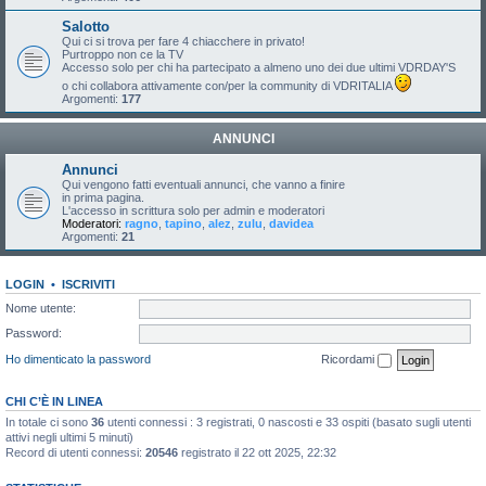
Salotto
Qui ci si trova per fare 4 chiacchere in privato!
Purtroppo non ce la TV
Accesso solo per chi ha partecipato a almeno uno dei due ultimi VDRDAY'S
o chi collabora attivamente con/per la community di VDRITALIA
Argomenti:
177
ANNUNCI
Annunci
Qui vengono fatti eventuali annunci, che vanno a finire
in prima pagina.
L'accesso in scrittura solo per admin e moderatori
Moderatori:
ragno
,
tapino
,
alez
,
zulu
,
davidea
Argomenti:
21
LOGIN
•
ISCRIVITI
Nome utente:
Password:
Ho dimenticato la password
Ricordami
CHI C’È IN LINEA
In totale ci sono
36
utenti connessi : 3 registrati, 0 nascosti e 33 ospiti (basato sugli utenti
attivi negli ultimi 5 minuti)
Record di utenti connessi:
20546
registrato il 22 ott 2025, 22:32